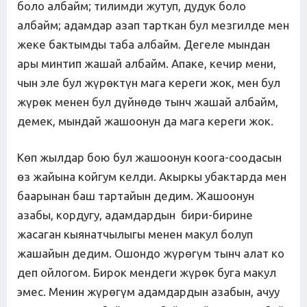
боло албайм; тилимди жутуп, дудук боло
албайм; адамдар азап тарткан бул мезгилде мен
жеке бактымды таба албайм. Дегеле мындан
ары минтип жашай албайм. Апаке, кечир мени,
чын эле бул жүрөктүн мага кереги жок, мен бул
жүрөк менен бул дүйнөдө тынч жашай албайм,
демек, мындай жашоонун да мага кереги жок.
Көп жылдар бою бул жашоонун коога-соодасын
өз жайына койгум келди. Акыркы убактарда мен
баарынан баш тартайын дедим. Жашоонун
азабы, кордугу, адамдардын бири-бирине
жасаган кыянатчылыгы менен макул болуп
жашайын дедим. Ошондо жүрөгүм тынч алат ко
деп ойлогом. Бирок мендеги жүрөк буга макул
эмес. Менин жүрөгүм адамдардын азабын, ачуу