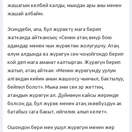
жашагым келбей калды, мындан ары аны менен
жашай албайм.
Эсиңдеби, апа, бул жүрөктү мага берип
жатканда айткансың: «Сенин атаң өмүр бою
адамдар менен чын жүрөктөн жолугушчу. Атаң
өлүм алдында өз жүрөгүн сен чоңойгондо берип
кой деп мага аманат калтырган. Жүрөгүн берип
жатып, атаң айткан: «Менин жүрөгүмдү уулум
алгандан кийин анын жашоосу чынчыл, бактылуу,
бейпил болот». Мына эми сен эр жеттиң,
атаңдын жүрөгүн ал. Дүйнөнүн кайсы жеринде
болсоң да, бул жүрөк менен атаң экөөбүздүн ак
батабыз сага бакыт, ийгилик алып келет».
Ошондон бери мен ушул жүрөгүм менен жер