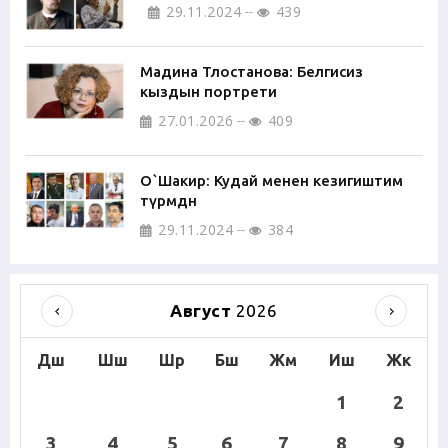
29.11.2024
439
Мадина Тлостанова: Белгисиз
кыздын портрети
27.01.2026
409
О`Шакир: Кудай менен кезигиштим
түрмөдөн
29.11.2024
384
Август
2026
Дш
Шш
Шр
Бш
Жм
Иш
Жк
1
2
3
4
5
6
7
8
9