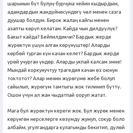
шарынын бүт булуң-бурчуна чейин кыдырдым,
адамдардын жандүйнөсүндөгү чөл менен сазга
дуушар болдум. Бирок жалаң кайгы менен
азапты көрүп келатам. Кайда чын дилдүүлүк?
Бакыт кайда? Бейпилдикчи? Бардык жерде
жүрөктүн үшүн алган көрүнүштөр! Аларды
көрбөй турган күн качан келет? Бардык жерде
үрөй учурган үндөр. Аларды укпай калсам эмне!
Мындай коркунучтуу трагедия качан өз оюнун
токтотот? Алар менин жүрөгүмө жебе болуп
сайылып, жүрөгүм тамтыгы жок тилинип бүттү.
Ошон үчүн ал жан чыдатпай ооруп жатат.
Мага бул жүрөктүн кереги жок. Бул жүрөк менен
көрүнгөн нерселерге көзүмдү жумуп, сокур боло
албайм; угулгандарга кулагымды бекитип, дүлөй