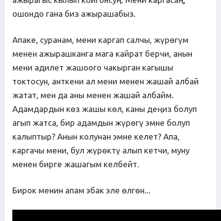
ошондо гана биз ажырашабыз.
Апаке, суранам, мени каргап салчы, жүрөгүм
менен ажырашканга мага кайрат берчи, анын
мени адилет жашоого чакырган кагышы
токтосун, анткени ал мени менен жашай албай
жатат, мен да аны менен жашай албайм.
Адамдардын көз жашы көл, каны деңиз болуп
агып жатса, бир адамдын жүрөгү эмне болуп
калыптыр? Анын колунан эмне келет? Апа,
каргачы мени, бул жүрөктү алып кетчи, муну
менен бирге жашагым келбейт.
Бирок менин апам эбак эле өлгөн...