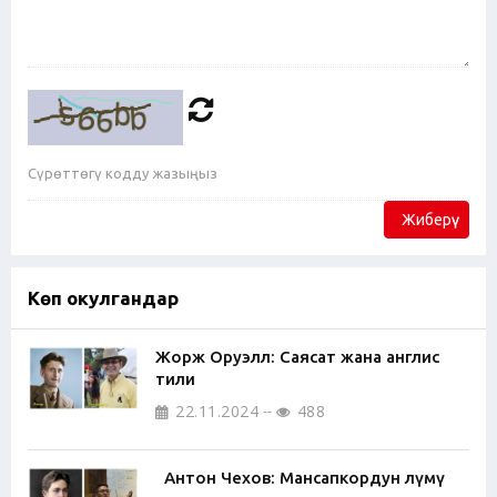
Жиберүү
Көп окулгандар
Жорж Оруэлл: Саясат жана англис
тили
22.11.2024
488
Антон Чехов: Мансапкордун өлүмү