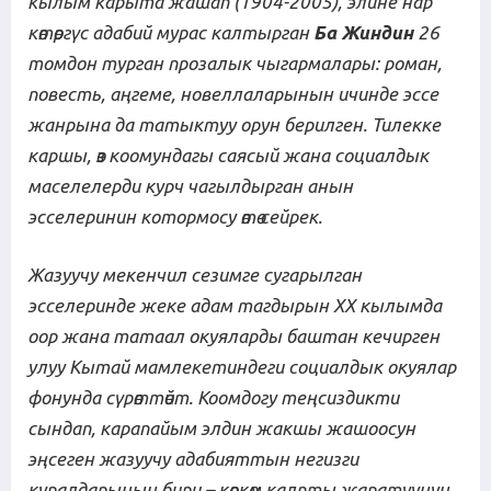
кылым карыта жашап (1904-2005), элине нар
көтөргүс адабий мурас калтырган
Ба Жиндин
26
томдон турган прозалык чыгармалары: роман,
повесть, аңгеме, новеллаларынын ичинде эссе
жанрына да татыктуу орун берилген. Тилекке
каршы, өз коомундагы саясый жана социалдык
маселелерди курч чагылдырган анын
эсселеринин котормосу өтө сейрек.
Жазуучу мекенчил сезимге сугарылган
эсселеринде жеке адам тагдырын ХХ кылымда
оор жана татаал окуяларды баштан кечирген
улуу Кытай мамлекетиндеги социалдык окуялар
фонунда сүрөттөйт. Коомдогу теңсиздикти
сындап, карапайым элдин жакшы жашоосун
эңсеген жазуучу адабияттын негизги
куралдарынын бири – көркөм калпты жаратуунун