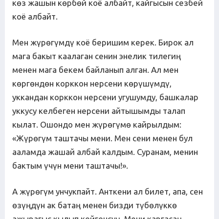
көз жашын көрбөй коё албайт, кайгысын сезбей
коё албайт.
Мен жүрөгүмдү коё беришим керек. Бирок ал
мага бакыт каалаган сенин энелик тилегиң
менен мага бекем байланып алган. Ал мен
көргөндөн корккон нерсени көрүшүмдү,
уккандан корккон нерсени угушумду, башкалар
уккусу келбеген нерсени айтышымды талап
кылат. Ошондо мен жүрөгүмө кайрылдым:
«Жүрөгүм таштачы мени. Мен сени менен бул
ааламда жашай албай калдым. Суранам, менин
бактым үчүн мени таштачы!».
А жүрөгүм унчукпайт. Анткени ал билет, апа, сен
өзүңдүн ак батаң менен бизди түбөлүккө
ажырагыс кылып койгонсуң. Мени каргасаң,