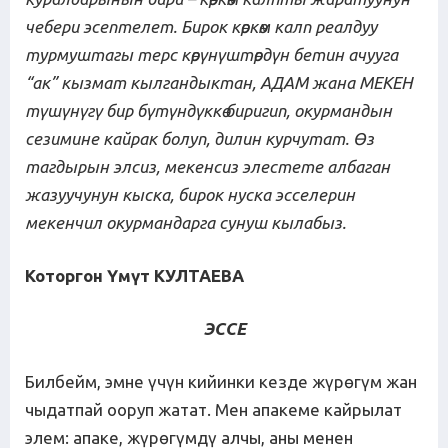
чебери эсептелет. Бирок көркөм калп реалдуу
турмуштагы терс көрүнүштөрдүн бетин ачууга
“ак” кызмат кылгандыктан, АДАМ жана МЕКЕН
түшүнүгү бир бүтүндүккө биригип, окурмандын
сезимине кайрак болуп, дилин курчутат. Өз
тагдырын элсиз, мекенсиз элестете албаган
жазуучунун кыска, бирок нуска эсселерин
мекенчил окурмандарга сунуш кылабыз.
Которгон Үмүт КУЛТАЕВА
ЭССЕ
Билбейм, эмне үчүн кийинки кезде жүрөгүм жан
чыдатпай ооруп жатат. Мен апакеме кайрылат
элем: апаке, жүрөгүмдү алчы, аны менен