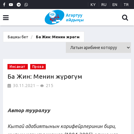
KY
RU
EN
TR
Башкы бет
Ба Жин: Менин жүрөгүм
Инсанат
Проза
Ба Жин: Менин жүрөгүм
30.11.2021
215
Автор тууралуу
Кытай адабиятынын корифейрлеринин бири,