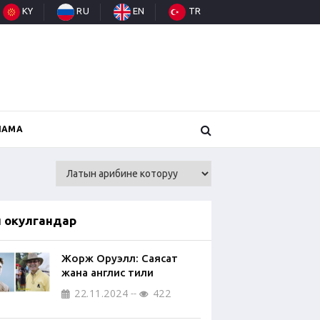
KY
RU
EN
TR
НАМА
п окулгандар
Жорж Оруэлл: Саясат
жана англис тили
22.11.2024
422