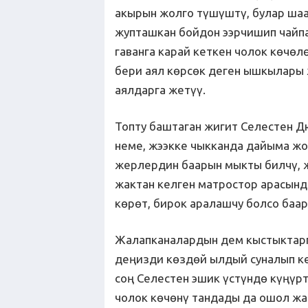
акырын жолго түшүштү, булар шаа
жупташкан бойдон ээрчишип чайп
гаванга карай кеткен чолок көчөл
бери аял көрсөк деген ышкылары 
аялдарга жетүү.
Топту баштаган жигит Селестен Д
неме, жээкке чыкканда дайыма жол
жерлердин баарын мыкты билчү, ж
жактан келген матростор арасын
көрөт, бирок аралашчу болсо баа
Жалапканалардын дем кыстыктарг
деңизди көздөй ылдый суналып к
соң Селестен эшик үстүндө күңүрт
чолок көчөнү тандады да ошол жа