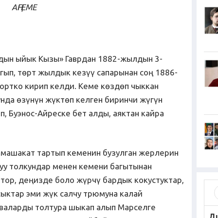
АҢГЕМЕ
дын ыйык Кызы» Гаврдан 1882-жылдын 3-
гып, төрт жылдык кезүү сапарынан соң 1886-
ортко кирип келди. Кеме көздөп чыккан
унда өзүнүн жүктөп келген биринчи жүгүн
, Буэнос-Айреске бет алды, аяктан кайра
 машакат тартып кеменин бузулган жерлерин
туу толкундар менен кемени багытынан
тор, деңизде боло жүрчү бардык кокустуктар,
сыктар эми жүк салчу трюмуна калай
валарды толтура шыкап алып Марселге
Д