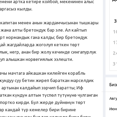
емени артка кетире койбой, мекенинен алыс
 аргасыз кылды.
3
а капитан менен анын жардамчысынан тышкары
 жана алты бретондук бар эле. Ал кайтып
1
рт нормандык гана калды; бир бретондук
1
дай жагдайларда жоголуп кеткен төрт
ык, негр, анан бир жолу кечинде сингапурлук
2
уп алышкан норвегиялык ээлешти.
3
гачы мачтага айкашкан килейген корабль
ундуу суу бетин жиреп бараткан марселдик
Биз
) артынан калдайып ээрчип баратты; Иф
аткан күндүн алтын түспөл түтүнүнө чулганган
Авг
 портко кирди. Бул жерде дүйнөнүн төрт
Июн
 ар кандай түр кемелер бири бирине
усу саңырсыган бул тар көлчөдө бири бири