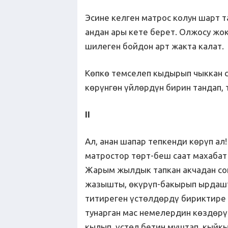
Эсине келген матрос колун шарт 
андан ары кете берет. Олжосу жок
шилеген бойдон арт жакта калат
Көпкө темселеп кыдырып чыккан с
көрүнгөн үйлөрдүн бирин тандап, 
II
Ал, анан шапар тепкенди көрүп ал
матростор төрт-беш саат махаба
Жарым жылдык тапкан акчадан сок
жазышты, өкүрүп-бакырып ырдашт
титиреген үстөлдөрдү бириктире
тунарган мас немелердин көздөрүн
кылып, үстөл бетин муштап, кыйк