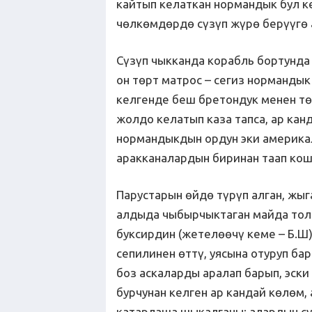
кайтып келаткан нормандык бул к
чөлкөмдөрдө сүзүп жүрө берүүгө
Сүзүп чыкканда корабль бортунд
он төрт матрос – сегиз нормандык
келгенде беш бретондук менен тө
жолдо келатып каза тапса, ар кан
нормандыкдын ордун эки америкал
аракканалардын биринан таап кош
Парустарын өйдө түрүп алган, жы
алдыда чыбырчыктаган майда толк
буксирдин (жетелөөчү кеме – Б.Ш
сепилинен өттү, уясына отуруп бар
боз аскаларды аралап барып, эски
бурчунан келген ар кандай көлөм,
катарлаша шыкалганы; алардын су