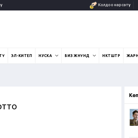
ү
Колдоо көрсөтүү
ӨТҮ
ЭЛ-КИТЕП
НУСКА
БИЗ ЖӨНҮНДӨ
ӨНӨКТӨШТӨР
ЖАР
Кө
ртто