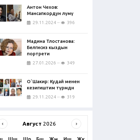
Антон Чехов:
Мансапкордун өлүмү
29.11.2024
396
Мадина Тлостанова:
Белгисиз кыздын
портрети
27.01.2026
349
О`Шакир: Кудай менен
кезигиштим түрмөдөн
29.11.2024
319
Август
2026
ш
Шш
Шр
Бш
Жм
Иш
Жк