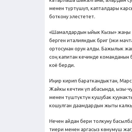
менен түртүшүп, капталдары кар
боткону элестетет.
«Шамалдардын ыйык Кызы» жаңы ш
берген италияндык бриг (эки мач
ортосунан орун алды. Бажылык жа
соң капитан кечинде команданын б
коё берди.
Иңир кирип бараткандыктан, Марс
Жайкы кечтин үп абасында, ызы-ч
менен түштүктүн кушубак куунакт
кошулган даамдардын жыты калк
Нечен айдан бери толкуну басылб
тиери менен аргасыз көнүмүш жа