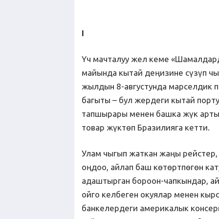
I
Үч мачталуу жел кеме «Шамалдар
майында кытай деңизине сүзүп чы
жылдын 8-августунда марселдик п
багыты – бул жердеги кытай порт
тапшырары менен башка жүк артып
товар жүктөп Бразилияга кетти.
Улам чыгып жаткан жаңы рейстер,
оңдоо, айлап баш көтөртпөгөн ка
адаштырган бороон-чапкындар, ай
ойго келбеген окуялар менен кыр
банкелердеги америкалык консер