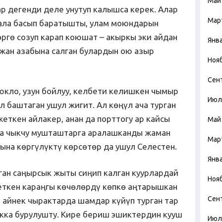
Май
р дегенди деле унутуп калышса керек. Алар
Мар
ала басып баратышты, улам моюндарын
өргө созуп карап коюшат – акыркы эки айдан
Янв
жан азабына салган булардын ою азыр
Ноя
Сен
юкло, узун бойлуу, келбети келишкен чымыр
Июл
 баштаган ушул жигит. Ал көңүл ача турган
еткен айлакер, анан да порттогу ар кайсы
Май
да чыкчу мушташтарга аралашканды жаман
Мар
рына көргүлүктү көрсөтөр да ушул Селестен.
Янв
ан саңырсык жыты сиңип калган куурлардай
Ноя
еткен караңгы көчөлөрдү көпкө аңтарышкан
Сен
 айнек чырактарда шамдар күйүп турган тар
кка бурулушту. Кире бериш эшиктердин кууш
Июл