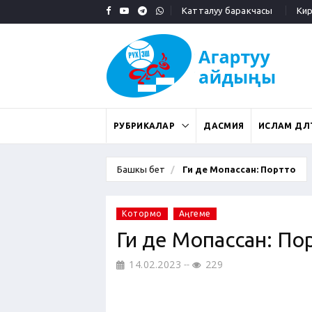
Катталуу баракчасы
Кирү
РУБРИКАЛАР
ДАСМИЯ
ИСЛАМ ДӨӨЛ
Башкы бет
Ги де Мопассан: Портто
Котормо
Аңгеме
Ги де Мопассан: По
14.02.2023
229