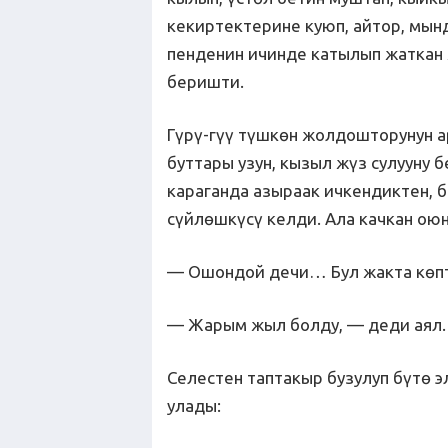
кекиртектерине куюп, айтор, мын
пенденин ичинде катылып жаткан
беришти.
Гүрү-гүү түшкөн жолдошторунун 
буттары узун, кызыл жүз сулууну 
караганда азыраак ичкендиктен, 
сүйлөшкүсү келди. Ала качкан оюн
— Ошондой дечи… Бул жакта көпт
— Жарым жыл болду, — деди аял.
Селестен таптакыр бузулуп бүтө 
улады: