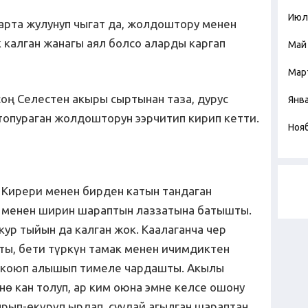
Июл
тарта жулунуп чыгат да, жолдоштору менен
 калган жанагы аял болсо аларды каргап
Май
.
Мар
оң Селестен акыры сыртынан таза, дурус
Янв
топураган жолдошторун ээрчитип кирип кетти.
Ноя
! Кирери менен бирден катын тандаган
т менен ширин шараптын лаззатына батышты.
ур тыйын да калган жок. Каалаганча чер
ы, бети түркүн тамак менен ичимдиктен
 коюп алышып тимеле чардашты. Акылы
ө кан толуп, ар ким оюна эмне келсе ошону
ырып-өкүрүп ырдап, суудай агылган шараптан