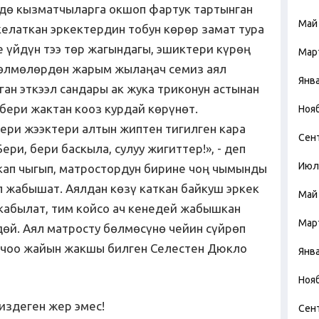
дө кызматчыларга окшоп фартук тартынган
Май
келаткан эркектердин тобун көрөр замат тура
е үйдүн тээ төр жагындагы, эшиктери күрөң
Мар
 бөлмөлөрдөн жарым жылаңач семиз аял
Янв
ган эткээл сандары ак жука триконун астынан
бери жактан кооз курдай көрүнөт.
Ноя
ери жээктери алтын жиптен тигилген кара
Сен
ери, бери баскыла, сулуу жигиттер!», - деп
Июл
кап чыгып, матростордун бирине чоң чымынды
 жабышат. Аялдан көзү каткан байкуш эркек
Май
 кабылат, тим койсо ач кенедей жабышкан
Мар
дөй. Аял матросту бөлмөсүнө чейин сүйрөп
 чоо жайын жакшы билген Селестен Дюкло
Янв
Ноя
 издеген жер эмес!
Сен