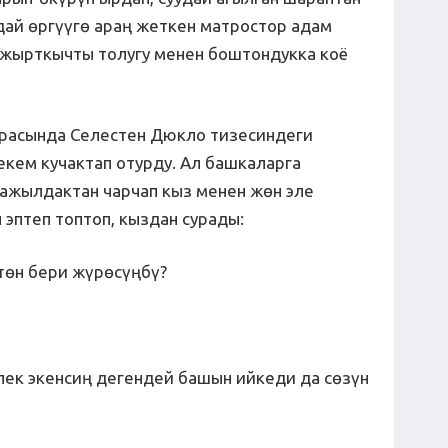
дай өргүүгө араң жеткен матростор адам
 жырткычты толугу менен боштондукка коё
арасында Селестен Дюкло тизесиндеги
бекем кучактап отурду. Ал башкаларга
бажылдактан чарчап кыз менен жөн эле
 эптеп топтоп, кыздан сурады:
өн бери жүрөсүңбү?
элек экенсиң дегендей башын ийкеди да сөзүн