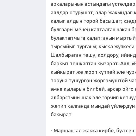
аркаларынын астындагы үстөлдөр
аялдар отурушат, алар жакындап 
калып алдын торой басышат; кээд
булгаары менен капталган чакан
булактап чыга калат; анын мыртый
тырсыйып турганы; кыска жупкеси 
Шалбыраган төшү, колдору, ийинд
баркыт төшкаптан кызарат. Аял: «Б
кыйкырат же жооп күтпөй эле чур
торуна түшүргөн жөргөмүштөй чап
эмне кыларын билбей, арсар ойго
албарстыны шак эле ээрчип кетчү
жетип калганда мындай үйлөрдүн
бакырат:
- Маршан, ал жакка кирбе, бул сен