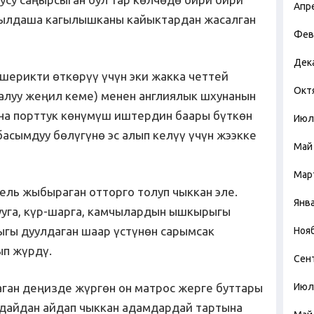
Апр
сылдаша кагылышканы кайыктардан жасалган
Фев
Дек
ерикти өткөрүү үчүн эки жакка четтей
Окт
талуу жеңил кеме) менен англиялык шхунанын
на порттук көнүмүш иштердин баары бүткөн
Июл
асымдуу бөлүгүнө эс алып келүү үчүн жээкке
Май
Мар
ель жыбыраган отторго толуп чыккан эле.
Янв
ууга, күр-шарга, камчылардын ышкырыгы
ыгы дуулдаган шаар үстүнөн сарымсак
Ноя
ып жүрдү.
Сен
аган деңизде жүргөн он матрос жерге буттары
Июл
гдайдан айдап чыккан адамдардай тартына