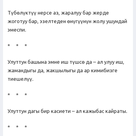
Түбөлүктүү нерсе аз, жаралуу бар жерде
жоготуу бар, эзелтеден өнүгүүнүн жолу ушундай
эмеспи.
* * *
Улуттун башына эмне иш түшсө да – ал улуу иш,
жамандыгы да, жакшылыгы да ар кимибизге
тиешелүү.
* * *
Улуттун дагы бир касиети – ал кажыбас кайраты.
* * *