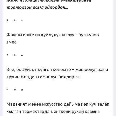
топтолгон асыл ойлордон...
* * *
Жакшы ишке ич күйдүлүк кылуу – бул күнөө
эмес.
* * *
Эне, боз үй, от күйгөн коломто – жашоонун жана
тууган жердин символун билдирет.
* * *
Маданият менен искусство дайыма көп күч талап
кылган тармактардан, анткени рухий казына