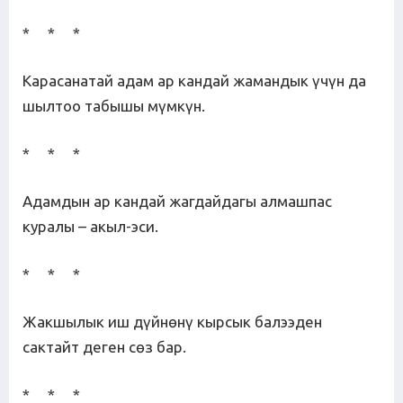
* * *
Карасанатай адам ар кандай жамандык үчүн да
шылтоо табышы мүмкүн.
* * *
Адамдын ар кандай жагдайдагы алмашпас
куралы – акыл-эси.
* * *
Жакшылык иш дүйнөнү кырсык балээден
сактайт деген сөз бар.
* * *