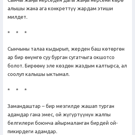
алышы жана ага конкреттүү жардам этиши
милдет.
* * *
Сынчыны талаа кыдырып, жерден баш көтөргөн
ар бир өнүмгө суу бурган сугатчыга окшотсо
болот. Бирөөнү эле көздөн жаздым калтырса, ал
соолуп калышы ыктымал.
* * *
Замандаштар – бир мезгилде жашап турган
адамдар гана эмес, ой жүгүртүүнүн жалпы
белгилери боюнча айырмаланган бирдей ой-
пикирдеги адамдар.