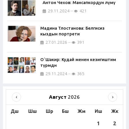
Антон Чехов: Мансапкордун өлүмү
29.11.2024
421
Мадина Тлостанова: Белгисиз
кыздын портрети
27.01.2026
391
О`Шакир: Кудай менен кезигиштим
түрмөдөн
29.11.2024
365
Август
2026
Дш
Шш
Шр
Бш
Жм
Иш
Жк
1
2