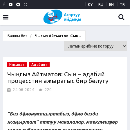
KY
RU
EN
TR
Башкы бет
Чыңгыз Айтматов: Сын...
Инсанат
Адабият
Чыңгыз Айтматов: Сын – адабий
процесстин ажырагыс бир бөлүгү
24.06.2024
220
“Биз дүйнөнү жаңыртабыз, дүйнө бизди
жаңыртат” аттуу макалалар, маектешүүлөр
жана публицистикалык эмгектеринен