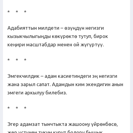
* * *
Адабияттын милдети – өзүңдүн негизги
кызыкчылыгыңды көкүрөктө тутуп, бирок
кеңири масштабдар менен ой жүгүртүү.
* * *
Эмгекчилдик – адам касиетиндеги эң негизги
жана зарыл сапат. Адамдын ким экендигин анын
эмгеги аркылуу билебиз.
* * *
Эгер адамзат тынчтыкта жашоону үйрөнбөсө,
жер үстүнөн тукум курут болору бышык.