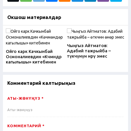
Окшош материалдар
Чыңгыз Айтматов:
Адабий тажрыйба –
Ойго карк Качкынбай
өтүкчүнүн өнөрү эмес
Осмоналиевдин «Көчмөндөр
кагылышы» китебинен
Комментарий калтырыңыз
АТЫ-ЖӨНҮҢҮЗ *
КОММЕНТАРИЙ *