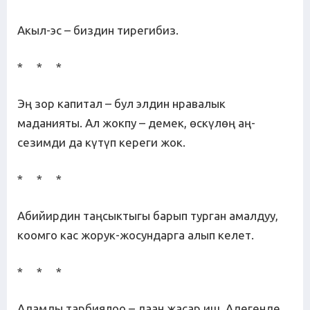
Акыл-эс – биздин тирегибиз.
* * *
Эң зор капитал – бул элдин нравалык
маданияты. Ал жокпу – демек, өскүлөң аң-
сезимди да күтүп кереги жок.
* * *
Абийирдин таңсыктыгы барып турган амалдуу,
коомго кас жорук-жосундарга алып келет.
* * *
Адамды тарбиялоо – даан жасар иш. Адегенде