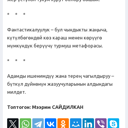
* * *
Фантастикалуулук – бул чындыкты жаңыча,
күтүлбөгөндөй көз караш менен көрүүгө
мүмкүндүк берүүчү турмуш метафорасы.
* * *
Адамды ишенимдүү жана терең чагылдыруу –
бүткүл дүйнөнүн жазуучуларынын алдындагы
милдет.
Топтогон: Мээрим САЙДИЛКАН