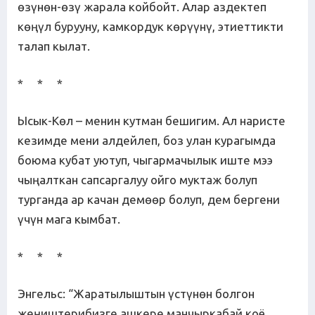
өзүнөн-өзү жарала койбойт. Алар аздектеп
көңүл бурууну, камкордук көрүүнү, этиеттикти
талап кылат.
* * *
Ысык-Көл – менин кутман бешигим. Ал наристе
кезимде мени алдейлеп, боз улан курагымда
боюма кубат уютуп, чыгармачылык иште мээ
чыңалткан сапсаргалуу ойго муктаж болуп
турганда ар качан демөөр болуп, дем бергени
үчүн мага кымбат.
* * *
Энгельс: “Жаратылыштын үстүнөн болгон
жеңиштерибизге ашкере манчыркабай коё