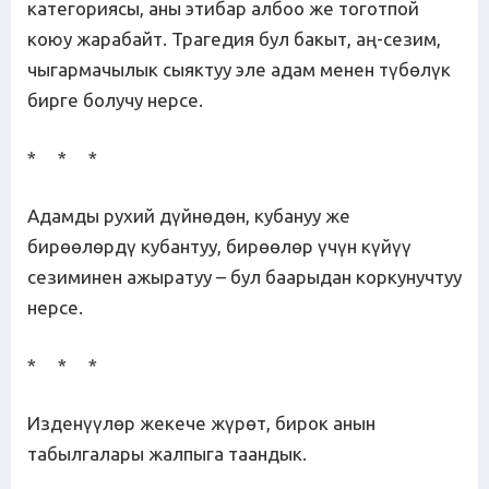
категориясы, аны этибар албоо же тоготпой
коюу жарабайт. Трагедия бул бакыт, аң-сезим,
чыгармачылык сыяктуу эле адам менен түбөлүк
бирге болучу нерсе.
* * *
Адамды рухий дүйнөдөн, кубануу же
бирөөлөрдү кубантуу, бирөөлөр үчүн күйүү
сезиминен ажыратуу – бул баарыдан коркунучтуу
нерсе.
* * *
Изденүүлөр жекече жүрөт, бирок анын
табылгалары жалпыга таандык.