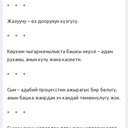
* * *
Жазуучу – өз доорунун күзгүсү.
* * *
Көркөм чыгармачылыкта башкы нерсе – адам
руханы, анын күчү жана касиети.
* * *
Сын – адабий процесстин ажырагыс бир бөлүгү,
анын башка жанрдан эч кандай төмөнчүлүгү жок.
* * *
Сынчы жаңы нерседен дагы жаңы нерсени көрө