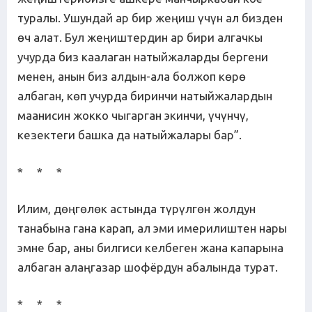
туралы. Ушундай ар бир жеңиш үчүн ал бизден
өч алат. Бул жеңиштердин ар бири алгачкы
учурда биз каалаган натыйжаларды бергени
менен, анын биз алдын-ала болжоп көрө
албаган, көп учурда биринчи натыйжалардын
маанисин жокко чыгарган экинчи, үчүнчү,
кезектеги башка да натыйжалары бар”.
* * *
Илим, дөңгөлөк астында түрүлгөн жолдун
танабына гана карап, ал эми имерилиштен нары
эмне бар, аны билгиси келбеген жана капарына
албаган алаңгазар шофёрдун абалында турат.
* * *