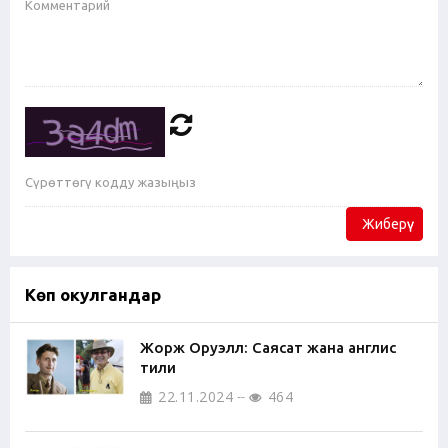
Жиберүү
Көп окулгандар
Жорж Оруэлл: Саясат жана англис
тили
22.11.2024
464