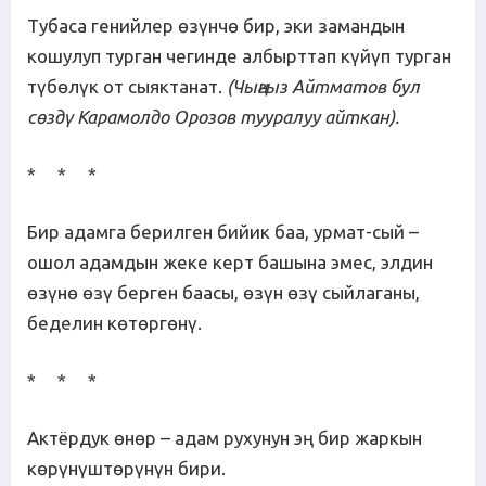
Тубаса генийлер өзүнчө бир, эки замандын
кошулуп турган чегинде албырттап күйүп турган
түбөлүк от сыяктанат.
(Чыңгыз Айтматов бул
сөздү Карамолдо Орозов тууралуу айткан).
* * *
Бир адамга берилген бийик баа, урмат-сый –
ошол адамдын жеке керт башына эмес, элдин
өзүнө өзү берген баасы, өзүн өзү сыйлаганы,
беделин көтөргөнү.
* * *
Актёрдук өнөр – адам рухунун эң бир жаркын
көрүнүштөрүнүн бири.