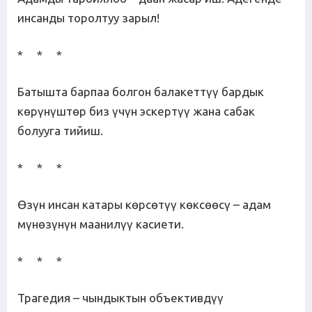
инсанды торолтуу зарыл!
* * *
Батышта барпаа болгон балакеттүү бардык
көрүнүштөр биз үчүн эскертүү жана сабак
болууга тийиш.
* * *
Өзүн инсан катары көрсөтүү көксөөсү – адам
мүнөзүнүн маанилүү касиети.
* * *
Трагедия – чындыктын объективдүү