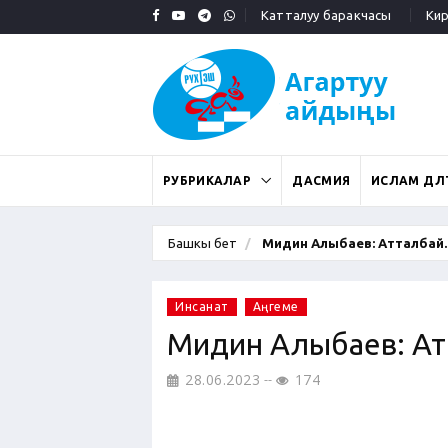
Катталуу баракчасы
Кирү
РУБРИКАЛАР
ДАСМИЯ
ИСЛАМ ДӨӨЛ
Башкы бет
Мидин Алыбаев: Атталбай..
Инсанат
Аңгеме
Мидин Алыбаев: Ат
28.06.2023
174