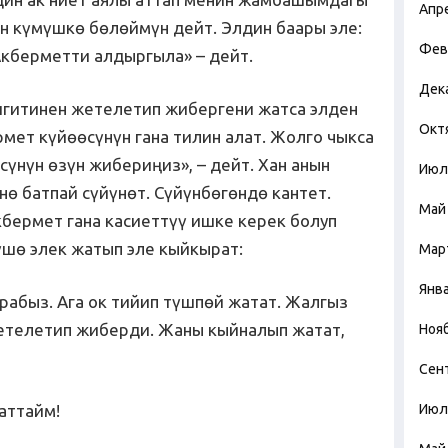
Апр
ын күмүшкө бөлөймүн дейт. Элдин баары эле:
Фев
Акберметти алдыргыла» – дейт.
Дек
жигитинен жетелетип жибергени жатса элден
Окт
рмет күйөөсүнүн гана тилин алат. Жолго чыкса
сүнүн өзүн жибериңиз», – дейт. Хан анын
Июл
нө батпай сүйүнөт. Сүйүнбөгөндө кантет.
Май
бермет гана касиеттүү ишке керек болуп
түшө элек жатып эле кыйкырат:
Мар
Янв
арабыз. Ага ок тийип түшпөй жатат. Жалгыз
жетелетип жиберди. Жаны кыйналып жатат,
Ноя
Сен
 аттайм!
Июл