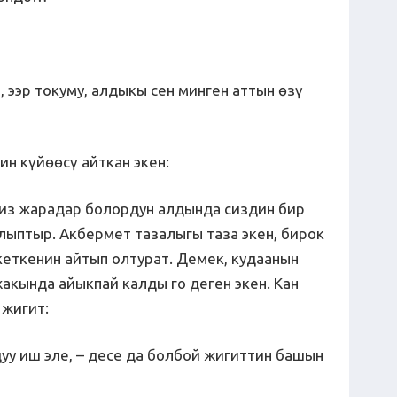
, ээр токуму, алдыкы сен минген аттын өзү
н күйөөсү айткан экен:
 сиз жарадар болордун алдында сиздин бир
ыптыр. Акбермет тазалыгы таза экен, бирок
кеткенин айтып олтурат. Демек, кудаанын
жакында айыкпай калды го деген экен. Кан
 жигит:
уу иш эле, – десе да болбой жигиттин башын