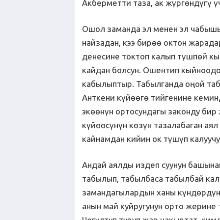
Акберметти таза, ак жүргөндүгү 
Ошол заманда эл менен эл чабышы
найзадан, кээ бирөө октон жарадар
денесине токтоп калып түшпөй кы
кайдан болсун. Ошентип кыйноодо
кабылыптыр. Табылганда оңой та
Анткени күйөөгө тийгенине кемин
экөөнүн ортосундагы законду бир 
күйөөсүнүн көзүн тазалабаган аял
кайнамдан кийин ок түшүп калууч
Андай аялды издеп суунун башына
табылып, табылбаса табылбай кал
замандагылардын ханы күндөрдүн
анын май куйругунун орто жерине 
Чогултуп туруп жар чакыртат, ки