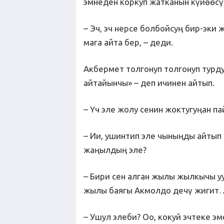
эмнеден коркуп жатканын күйөөсү 
– Эч, эч нерсе болбойсуң бир-эк
мага айта бер, – деди.
Акбермет толгонуп толгонуп турд
айтайынчы» – деп ичинен айтып.
– Үч эле жолу сенин жоктугуңан па
– Ии, ушинтип эле чыныңды айтып
жаңылдың эле?
– Бири сен алган жылы жылкычы у
жылы баягы Акмолдо дечү жигит…
– Ушул элеби? Оо, кокуй эчтеке эм