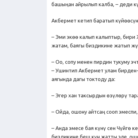
башыңан айрылып калба, – деди к
Акбермет кетип баратып күйөөсүн
– Эми экөө калып калыптыр, бири 
жатам, баягы биздикине жатып жү
– Оо, сопу менен пирдин тукуму эч
– Ушинтип Акбермет улам бирден-
аягында дагы токтоду да:
– Эгер хан таксырдын өзүлөрү тар
– Ойда, ошону айтсаң сооп эмеспи,
– Анда эмесе бая күнү сен Чүйгө 
биздикине беш күн жатты эле, о