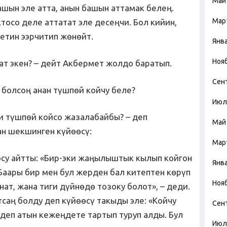
Май
шын эле атта, анын башын аттамак белең.
Мар
осо деле аттатат эле десеңчи. Бол кийин,
етин ээрчитип жөнөйт.
Янв
Ноя
ат экен? – дейт Акбермет жолдо баратып.
Сен
а болсоң анан түшпөй койчу беле?
Июл
и түшпөй койсо жазалабайбы? – деп
Май
н шекшинген күйөөсү:
Мар
су айтты: «Бир-эки жаңылыштык кылып койгон
Янв
Баары бир мен бул жерден бал китептен көрүп
Ноя
нат, жана тиги дүйнөдө тозоку болот», – деди.
саң болду деп күйөөсү такыды эле: «Койчу
Сен
– деп атын кежеңдете тартып туруп алды. Бул
Июл