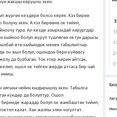
үчүн жакшы көрүшчү экен.
п жүргөн кездери болсо керек. Кээ бирөө
3
 болучу экен. А кээ бирөөнө ок тийип,
йноочу тура. Ал кезде азыркыдай хирургдар
1
н кыйноо болуп жүрүп түшпөгөн октун дарысы
1
былбай өтө кыйындык менен табылыптыр.
де он жыл болуп, ошондон бери күйөөсү
2
жолу да бузбаган. Ток этер жерин айтсак,
3
 келип, ошол ок тийген жерди аттаса бир чай
у имиш.
Биз
н аягына чейин кыдырышчу экен. Табылса
ган күндөр да болуптур. Ошол
Авг
 биринде жарадар болуп ок жамбаштан тийип,
Июн
токтоп калат. Хан жалпы элин чогултат.
мдин ак ниет аялы аттап менин жамбашымдагы