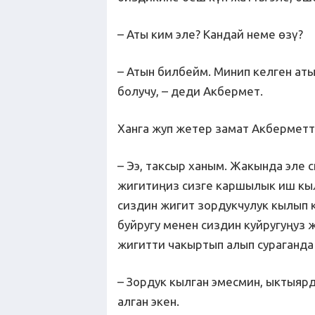
– Аты ким эле? Кандай неме өзү?
– Атын билбейм. Минип келген аты
болучу, – деди Акбермет.
Ханга жуп жетер замат Акберметти
– Ээ, таксыр ханым. Жакында эле
жигитиңиз сизге каршылык иш кыл
сиздин жигит зордукчулук кылып 
буйругу менен сиздин куйругуңуз 
жигитти чакыртып алып сураганда
– Зордук кылган эмесмин, ыктыярд
алган экен.