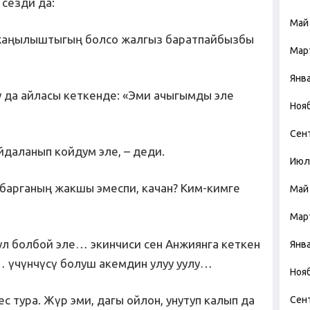
сезди да:
Май
и жаңылыштыгың болсо жалгыз баратпайбызбы
Мар
Янв
у да айласы кеткенде: «Эми ачыгымды эле
Ноя
Сен
йдаланып койдум эле, – деди.
Июл
 барганың жакшы эмеспи, качан? Ким-кимге
Май
Мар
ул болбой эле… экинчиси сен Анжиянга кеткен
Янв
 үчүнчүсү болуш акемдин улуу уулу…
Ноя
ес тура. Жүр эми, дагы ойлон, унутуп калып да
Сен