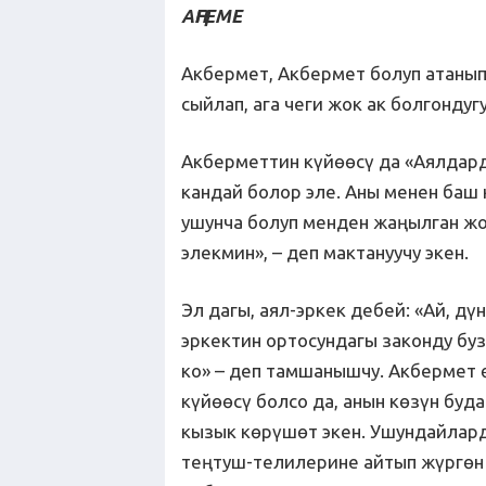
АҢГЕМЕ
Акбермет, Акбермет болуп атанып 
сыйлап, ага чеги жок ак болгондуг
Акберметтин күйөөсү да «Аялдар
кандай болор эле. Аны менен баш
ушунча болуп менден жаңылган жок
элекмин», – деп мактануучу экен.
Эл дагы, аял-эркек дебей: «Ай, дү
эркектин ортосундагы законду буз
ко» – деп тамшанышчу. Акбермет ө
күйөөсү болсо да, анын көзүн бу
кызык көрүшөт экен. Ушундайларды
теңтуш-телилерине айтып жүргөн 