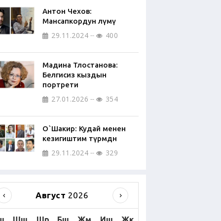
Антон Чехов:
Мансапкордун өлүмү
29.11.2024
400
Мадина Тлостанова:
Белгисиз кыздын
портрети
27.01.2026
354
О`Шакир: Кудай менен
кезигиштим түрмөдөн
29.11.2024
329
Август
2026
ш
Шш
Шр
Бш
Жм
Иш
Жк