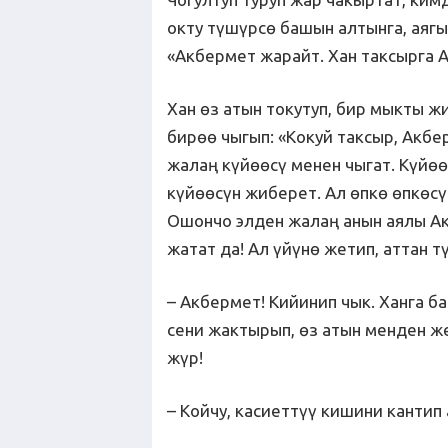
окту түшүрсө башын алтынга, аяг
«Акбермет жарайт. Хан таксырга 
Хан өз атын токутуп, бир мыкты 
бирөө чыгып: «Кокуй таксыр, Акбе
жалаң күйөөсү менен чыгат. Күйөө
күйөөсүн жиберет. Ал өпкө өпкөсү
Ошончо элден жалаң анын аялы Ак
жатат да! Ал үйүнө жетип, аттан 
– Акбермет! Кийинип чык. Ханга б
сени жактырып, өз атын менден 
жүр!
– Койчу, касиеттүү кишини кантип