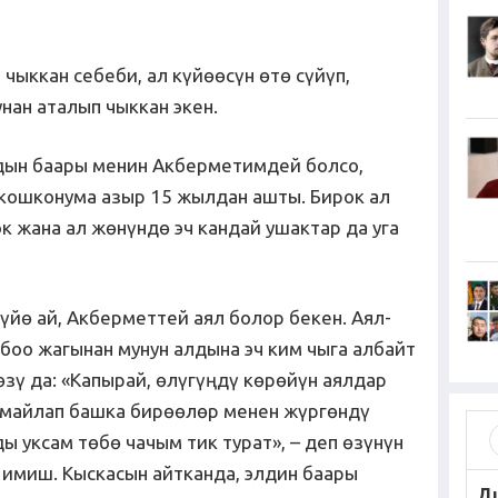
чыккан себеби, ал күйөөсүн өтө сүйүп,
унан аталып чыккан экен.
дын баары менин Акберметимдей болсо,
 кошконума азыр 15 жылдан ашты. Бирок ал
 жана ал жөнүндө эч кандай ушактар да уга
нүйө ай, Акберметтей аял болор бекен. Аял-
боо жагынан мунун алдына эч ким чыга албайт
зү да: «Капырай, өлүгүңдү көрөйүн аялдар
дамайлап башка бирөөлөр менен жүргөндү
 уксам төбө чачым тик турат», – деп өзүнүн
имиш. Кыскасын айтканда, элдин баары
Д