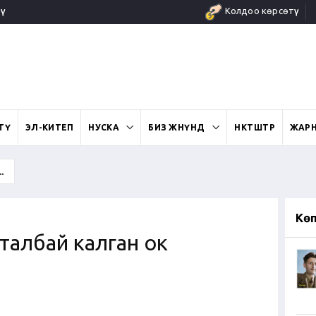
ү
Колдоо көрсөтүү
ӨТҮ
ЭЛ-КИТЕП
НУСКА
БИЗ ЖӨНҮНДӨ
ӨНӨКТӨШТӨР
ЖАР
.
Кө
талбай калган ок