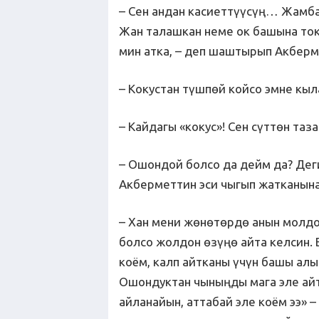
– Сен андан касиеттүүсүң… Жамба
Жан талашкан неме ок башына токт
мин атка, – деп шаштырып Акберм
– Кокустан түшпөй койсо эмне кыл
– Кайдагы «кокус»! Сен сүттөн таз
– Ошондой болсо да дейм да? Дег
Акберметтин эси чыгып жатканына
– Хан мени жөнөтөрдө анын молдо
болсо жолдон өзүңө айта келсин. 
коём, калп айтканы үчүн башы алы
Ошондуктан чыныңды мага эле айт
айланайын, аттабай эле коём ээ» 