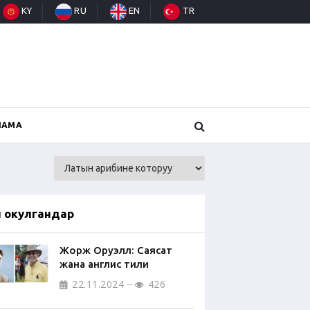
KY
RU
EN
TR
НАМА
п окулгандар
Жорж Оруэлл: Саясат
жана англис тили
22.11.2024
426