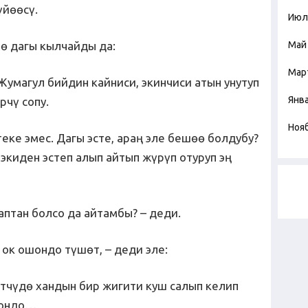
үйөөсү.
Июл
ө дагы кылчайды да:
Май
Мар
Жумагул бийдин кайниси, экинчиси атын унутуп
Янв
рчү сопу.
Ноя
теке эмес. Дагы эсте, араң эле бешөө болдубу?
экиден эстеп алып айтып жүрүп отуруп эң
аптан болсо да айтамбы? – деди.
 ок ошондо түшөт, – деди эле:
кетчүдө хандын бир жигити куш салып келип
шондо…