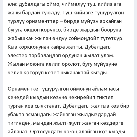
эле: дубалдагы оймо, чиймелүү туш кийиз ага
жаны бардай туюлду. Туш кийизге түшүрүлгөн
түрлүү орнаменттер – бирде мүйүзү аркайган
бугуга окшоп көрүнсө, бирде жардын бооруна
жабышкан жылан өңдүү соймоңдойт түгөткүр.
Кыз коркконунан кайра жатты. Дубалдагы
элестер тарбалаңдап ордунан жылат улам.
Жылан моюнга келип оролот, бугу мүйүзүнө
челип көтөрүп кетет чыканактай кызды...
Орнаментке түшүрүлгөн оймонун айлампасы
кенедей кыздын көзүнө чекирейип тиктеп
турган көз сыяктанат. Дубалдагы жалгыз көз бир
убакта асмандагы жайнаган жылдыздардай
тигинден, мындан жылт-жулт жанган көздөргө
айланат. Ортосундагы чо-оң алайган көз кызды