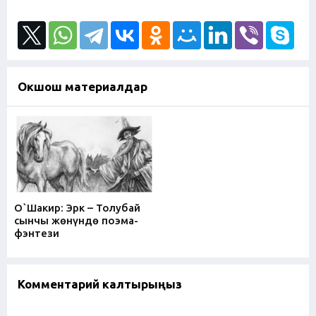
Окшош материалдар
О`Шакир: Эрк – Толубай
сынчы жөнүндө поэма-
фэнтези
Комментарий калтырыңыз