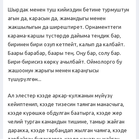
Шырдак менен туш кийиздин бетине турмуштун
агын да, карасын да, жамандыгы менен
жакшылыгын да ширештирет. Орнаменттеги
карама-каршы түстөрдө дайыма теңдик бар,
биринен бири озуп кетпейт, калып да калбайт.
Баары барабар, баары тең. Оңу бар, солу бар.
Бири-бирисиз көркү ачылбайт. Оймолорго бу
жашоонун жарыгы менен караңгысы
түшүрүлгөн...
Ал элестер кээде аркар-кулжанын мүйүзү
кейиптенип, кээде тизесин таянган манасчыга,
кээде күрөшкө обдулган баатырга, кээде жер
челий турган камандын тишине, тамыр жайган
даракка, кээде тарбаңдап жылган чаянга, кээде
тарбайган бутактарга, кээде канатын жайган