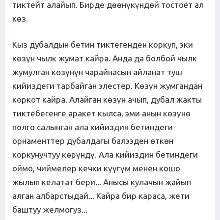
тиктейт алайып. Бирде дөөнүкүндөй тостоёт ал
көз.
Кыз дубалдын бетин тиктегенден коркуп, эки
көзүн чылк жумат кайра. Анда да болбой чылк
жумулган көзүнүн чарайнасын айланат туш
кийиздеги тарбайган элестер. Көзүн жумгандан
коркот кайра. Алайган көзүн ачып, дубал жакты
тиктебегенге аракет кылса, эми анын көзүнө
полго салынган ала кийиздин бетиндеги
орнаменттер дубалдагы балээден өткөн
коркунучтуу көрүндү. Ала кийиздин бетиндеги
оймо, чиймелер кечки күүгүм менен кошо
жылып келатат бери... Анысы кулачын жайып
алган албарстыдай... Кайра бир караса, жети
баштуу желмогуз...