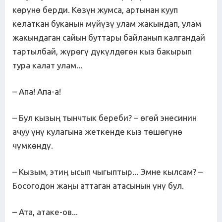
көрүнө берди. Көзүн жумса, артынан кууп
келаткан буканын мүйүзү улам жакындап, улам
жакындаган сайын буттары байланып калгандай
тартылбай, жүрөгү дүкүлдөгөн кыз бакырып
тура калат улам...
– Апа! Апа-а!
– Бул кызың тынчтык береби? – өгөй энесинин
ачуу үнү кулагына жеткенде кыз төшөгүнө
чүмкөндү.
– Кызым, этиң ысып чыгыптыр... Эмне кылсам? –
Босогодон жаңы аттаган атасынын үнү бул.
– Ата, атаке-ов...