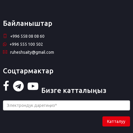
Байланыштар
+996 558 08 08 60
+996 555 100 502
ruheshsaity@gmail.com
Соцтармактар
Бизге катталыңыз
Катталуу