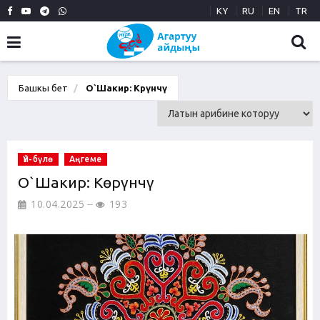
KY
RU
EN
TR
Башкы бет
О`Шакир: Көрүнчү
Үй-бүлө
Аңгеме
О`Шакир: Көрүнчү
10.04.2025
193