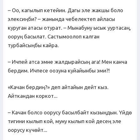
– Оо, кагылып кетейин. Дагы эле жакшы боло
элексиңби? – жанында чебелектеп айласы
куруган атасы отурат. – Мынабуну ысык ууртасаң,
ооруң басылат. Састымоолоп калган
турбайсыңбы кайра.
– Ичпей атса эмне жалдырайсың ага! Мен канча
бердим. Ичпесе оозуна куйайынбы эми?!
«Качан бердиң?» деп айтайын дейт кыз.
Айткандан коркот...
– Качан болсо оорусу басылбайт кызыңдын. Үйдө
тигини кылып кой, муну кылып кой десең эле
оорусу күчөйт...