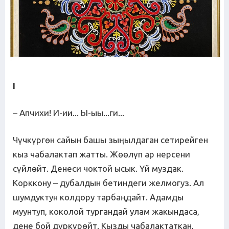
I
– Апчихи! И-ии... Ы-ыы...ги...
Чүчкүргөн сайын башы зыңылдаган сетирейген
кыз чабалактап жатты. Жөөлүп ар нерсени
сүйлөйт. Денеси чоктой ысык. Үй муздак.
Корккону – дубалдын бетиндеги желмогуз. Ал
шумдуктун колдору тарбаңдайт. Адамды
муунтуп, коколой тургандай улам жакындаса,
дене бой дүркүрөйт. Кызды чабалактаткан,