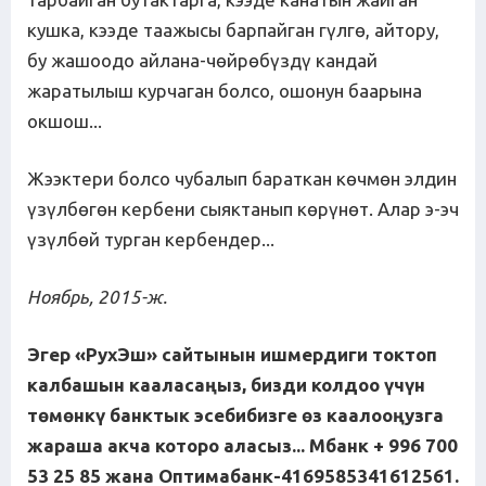
кушка, кээде таажысы барпайган гүлгө, айтору,
бу жашоодо айлана-чөйрөбүздү кандай
жаратылыш курчаган болсо, ошонун баарына
окшош...
Жээктери болсо чубалып бараткан көчмөн элдин
үзүлбөгөн кербени сыяктанып көрүнөт. Алар э-эч
үзүлбөй турган кербендер...
Ноябрь, 2015-ж.
Эгер
«РухЭш»
сайтынын ишмердиги токтоп
калбашын кааласаңыз, бизди колдоо үчүн
төмөнкү банктык эсебибизге өз каалооңузга
жараша акча которо аласыз... Мбанк + 996 700
53 25 85 жана Оптимабанк-4169585341612561.