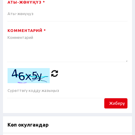
АТЫ-ЖӨНҮҢҮЗ *
КОММЕНТАРИЙ *
Жиберүү
Көп окулгандар