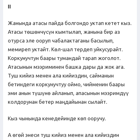
II
Жанында атасы пайда болгондо уктап кетет кыз.
Атасы төшөнчүсүн кымтылап, жанына бир аз
отурса эле ооруп чабалактаганы басылып,
мемиреп уктайт. Көл-шал тердеп уйкусурайт.
Коркунучтун баары тумандай тарап жоголот.
Атасынын мээриминен башка дары да жок ага.
Туш кийиз менен ала кийиздин, сайманын
бетиндеги коркунучтуу оймо, чийменин баары
эми анын түшүнө айланып, апасынын мээримдүү
колдорунан бетер маңдайынан сылайт.
Кыз чынында кенедейинде көп ооручу.
А өгөй энеси туш кийиз менен ала кийиздин