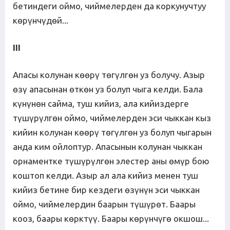
бетиндеги оймо, чиймелерден да коркунучтуу
көрүнчүдөй...
III
Апасы колунан көөрү төгүлгөн уз болучу. Азыр
өзү апасынан өткөн уз болуп чыга келди. Бала
күнүнөн сайма, туш кийиз, ала кийиздерге
түшүрүлгөн оймо, чиймелерден эси чыккан кыз
кийин колунан көөрү төгүлгөн уз болуп чыгарын
анда ким ойлоптур. Апасынын колунан чыккан
орнаментке түшүрүлгөн элестер аны өмүр бою
коштоп келди. Азыр ал ала кийиз менен туш
кийиз бетине бир кездеги өзүнүн эси чыккан
оймо, чиймелердин баарын түшүрөт. Баары
кооз, баары көрктүү. Баары көрүнчүгө окшош...