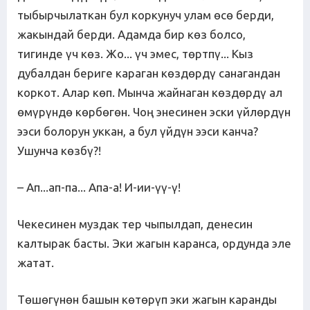
тыбырчылаткан бул коркунуч улам өсө берди,
жакындай берди. Адамда бир көз болсо,
тигинде үч көз. Жо... үч эмес, төртпү... Кыз
дубалдан бериге караган көздөрдү санагандан
коркот. Алар көп. Мынча жайнаган көздөрдү ал
өмүрүндө көрбөгөн. Чоң энесинен эски үйлөрдүн
ээси болорун уккан, а бул үйдүн ээси канча?
Ушунча көзбү?!
– Ап...ап-па... Апа-а! И-ии-үү-ү!
Чекесинен муздак тер чыпылдап, денесин
калтырак басты. Эки жагын каранса, ордунда эле
жатат.
Төшөгүнөн башын көтөрүп эки жагын каранды