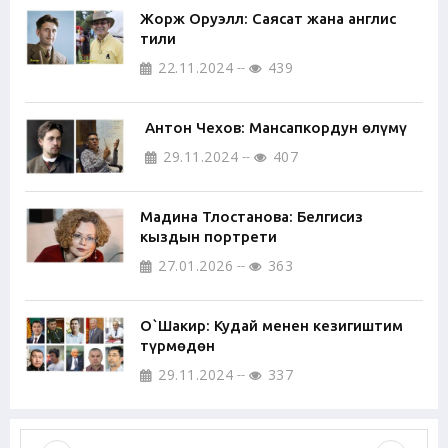
Жорж Оруэлл: Саясат жана англис
тили
22.11.2024
439
Антон Чехов: Мансапкордун өлүмү
29.11.2024
407
Мадина Тлостанова: Белгисиз
кыздын портрети
27.01.2026
363
О`Шакир: Кудай менен кезигиштим
түрмөдөн
29.11.2024
337