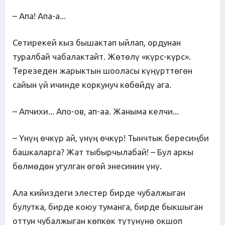
– Апа! Апа-а...
Сетирекей кыз бышактап ыйлап, ордунан
туралбай чабалактайт. Жөтөлү «күрс-күрс».
Терезеден жарыктын шооласы күңүрттөгөн
сайын үй ичинде коркунуч көбөйдү ага.
– Апчихи... Апо-ов, ап-аа. Жаныма келчи...
– Үнүң өчкүр ай, үнүң өчкүр! Тынчтык бересиңби
башкаларга? Жат тыбырчылабай! – Бул аркы
бөлмөдөн угулган өгөй энесинин үнү.
Ала кийиздеги элестер бирде чубалжыган
булутка, бирде коюу туманга, бирде быкшыган
оттун чубалжыган көпкөк түтүнүнө окшоп