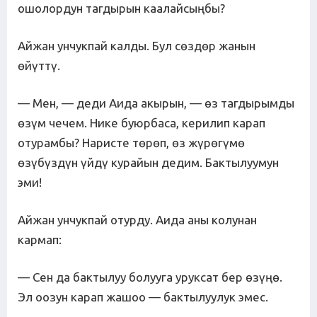
ошолордун тагдырын каалайсыңбы?
Айжан унчукпай калды. Бул сөздөр жанын
өйүттү.
— Мен, — деди Аида акырын, — өз тагдырымды
өзүм чечем. Нике буюрбаса, керилип карап
отурамбы? Наристе төрөп, өз жүрөгүмө
өзүбүздүн үйдү курайын дедим. Бактылуумун
эми!
Айжан унчукпай отурду. Аида аны колунан
кармап:
— Сен да бактылуу болууга уруксат бер өзүңө.
Эл оозун карап жашоо — бактылуулук эмес.