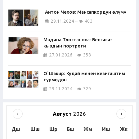
Антон Чехов: Мансапкордун өлүмү
29.11.2024
403
Мадина Тлостанова: Белгисиз
кыздын портрети
27.01.2026
358
О`Шакир: Кудай менен кезигиштим
түрмөдөн
29.11.2024
329
Август
2026
Дш
Шш
Шр
Бш
Жм
Иш
Жк