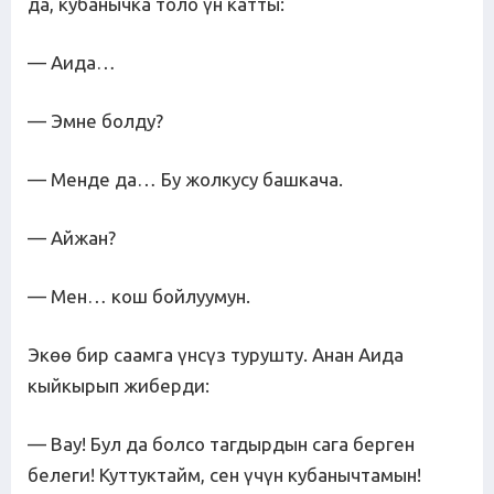
да, кубанычка толо үн катты:
— Аида…
— Эмне болду?
— Менде да… Бу жолкусу башкача.
— Айжан?
— Мен… кош бойлуумун.
Экөө бир саамга үнсүз турушту. Анан Аида
кыйкырып жиберди:
— Вау! Бул да болсо тагдырдын сага берген
белеги! Куттуктайм, сен үчүн кубанычтамын!