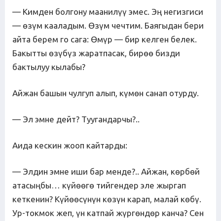
— Кимден болгону маанилүү эмес. Эң негизгиси
— өзүм кааладым. Өзүм чечтим. Баягыдан бери
айта берем го сага: Өмүр — бир келген белек.
Бакытты өзүбүз жаратпасак, бирөө бизди
бактылуу кылабы?
Айжан башын чулгуп алып, күмөн санап отурду.
— Эл эмне дейт? Туугандарчы?..
Аида кескин жооп кайтарды:
— Элдин эмне иши бар менде?.. Айжан, көрбөй
атасыңбы… күйөөгө тийгендер эле жыргап
кеткенин? Күйөөсүнүн көзүн карап, малай көбү.
Ур-токмок жеп, үн катпай жүргөндөр канча? Сен