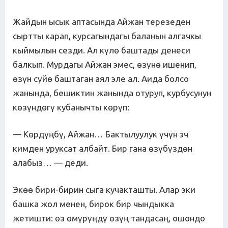
Жайдын ысык аптасында Айжан терезеден
сыртты карап, курсагындагы баланын алгачкы
кыймылын сезди. Ал күлө баштады денеси
балкып. Мурдагы Айжан эмес, өзүнө ишенип,
өзүн сүйө баштаган аял эле ал. Аида болсо
жанында, бешиктин жанында отуруп, курбусунун
көзүндөгү кубанычты көрүп:
— Көрдүңбү, Айжан… Бактылуулук үчүн эч
кимден уруксат албайт. Бир гана өзүбүздөн
алабыз… — деди.
Экөө бири-бирин сыга кучакташты. Алар эки
башка жол менен, бирок бир чындыкка
жетишти: өз өмүрүңдү өзүң тандасаң, ошондо