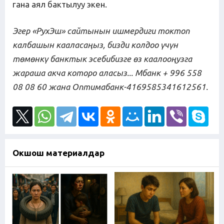
гана аял бактылуу экен.
Эгер «РухЭш» сайтынын ишмердиги токтоп
калбашын кааласаңыз, бизди колдоо үчүн
төмөнкү банктык эсебибизге өз каалооңузга
жараша акча которо аласыз... Мбанк + 996 558
08 08 60
жана Оптимабанк-4169585341612561.
Окшош материалдар