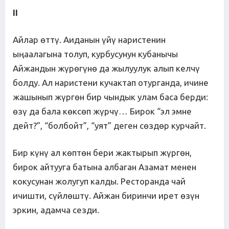
II
Айлар өттү. Аиданын үйү наристенин
ыңаалагына толуп, курбусунун кубанычы
Айжандын жүрөгүнө да жылуулук алып келчү
болду. Ал наристени кучактап отурганда, ичине
жашынып жүргөн бир чындык улам баса берди:
өзү да бала көксөп жүрчү… Бирок “эл эмне
дейт?”, “болбойт”, “уят” деген сөздөр курчайт.
Бир күнү ал көптөн бери жактырып жүргөн,
бирок айтууга батына албаган Азамат менен
кокусунан жолугуп калды. Ресторанда чай
ичишти, сүйлөштү. Айжан биринчи ирет өзүн
эркин, адамча сезди.