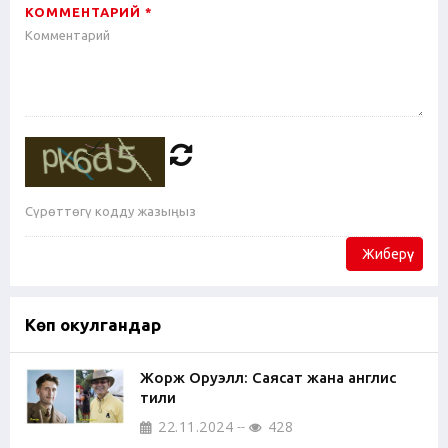
КОММЕНТАРИЙ *
Жиберүү
Көп окулгандар
Жорж Оруэлл: Саясат жана англис
тили
22.11.2024
428