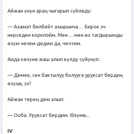
Айжан үнүн араң чыгарып сүйлөдү:
— Азамат билбейт азырынча… Бирок эч
нерседен коркпойм. Мен… мен өз тагдырымды
өзүм чечем дедим да, чечтим.
Аида көзүнө жаш алып күлдү сүйүнүп:
— Демек, сен бактылуу болууга уруксат бердиң
өзүңө, ээ?
Айжан терең дем алып:
— Ооба. Уруксат бердим. Өзүмө...
IV