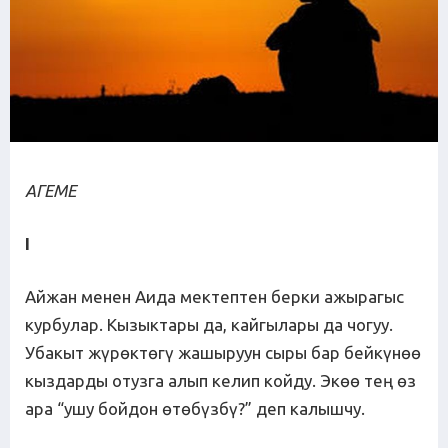
А
ГЕМЕ
I
Айжан менен Аида мектептен берки ажырагыс
курбулар. Кызыктары да, кайгылары да чогуу.
Убакыт жүрөктөгү жашыруун сыры бар бейкүнөө
кыздарды отузга алып келип койду. Экөө тең өз
ара “ушу бойдон өтөбүзбү?” деп калышчу.