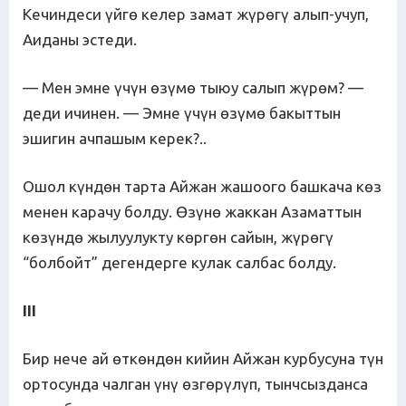
Кечиндеси үйгө келер замат жүрөгү алып-учуп,
Аиданы эстеди.
— Мен эмне үчүн өзүмө тыюу салып жүрөм? —
деди ичинен. — Эмне үчүн өзүмө бакыттын
эшигин ачпашым керек?..
Ошол күндөн тарта Айжан жашоого башкача көз
менен карачу болду. Өзүнө жаккан Азаматтын
көзүндө жылуулукту көргөн сайын, жүрөгү
“болбойт” дегендерге кулак салбас болду.
III
Бир нече ай өткөндөн кийин Айжан курбусуна түн
ортосунда чалган үнү өзгөрүлүп, тынчсызданса