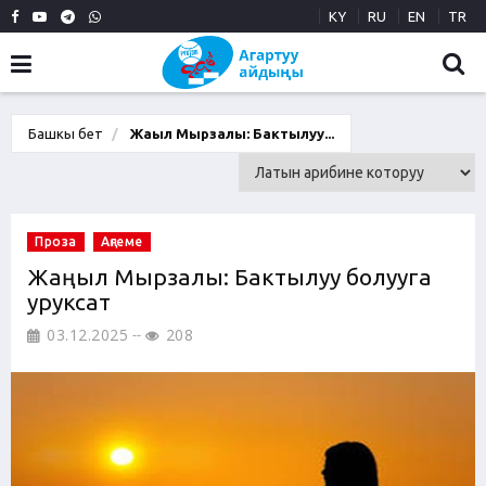
KY
RU
EN
TR
Башкы бет
Жаңыл Мырзалы: Бактылуу...
Проза
Аңгеме
Жаңыл Мырзалы: Бактылуу болууга
уруксат
03.12.2025
208