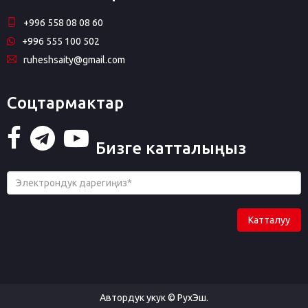
+996 558 08 08 60
+996 555 100 502
ruheshsaity@gmail.com
Соцтармактар
Бизге катталыңыз
Катталуу
Автордук укук © РухЭш.