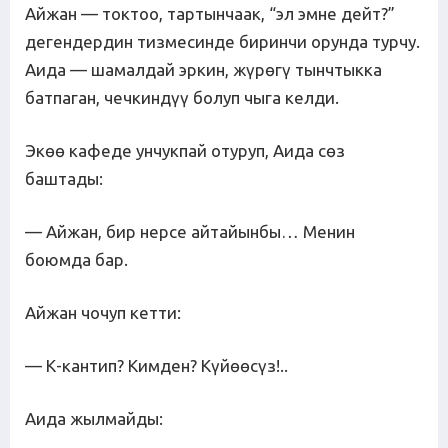
Айжан — токтоо, тартынчаак, “эл эмне дейт?”
дегендердин тизмесинде биринчи орунда турчу.
Аида — шамалдай эркин, жүрөгү тынчтыкка
батпаган, чечкиндүү болуп чыга келди.
Экөө кафеде унчукпай отуруп, Аида сөз
баштады:
— Айжан, бир нерсе айтайынбы… Менин
боюмда бар.
Айжан чочуп кетти:
— К-кантип? Кимден? Күйөөсүз!..
Аида жылмайды: