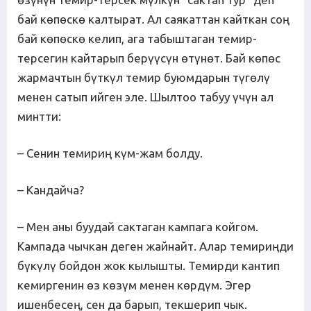
бай көпөскө калтырат. Ал саякаттан кайткан соң
бай көпөскө келип, ага табыштаган темир-
терсегин кайтарып берүүсүн өтүнөт. Бай көпөс
жармачтын бүткүл темир буюмдарын түгөлү
менен сатып ийген эле. Шылтоо табуу үчүн ал
минтти:
– Сенин темириң күм-жам болду.
– Кандайча?
– Мен аны буудай сактаган кампага койгом.
Кампада чычкан деген жайнайт. Алар темириңди
бүкүлү бойдон жок кылышты. Темирди кантип
кемиргенин өз көзүм менен көрдүм. Эгер
ишенбесең, сен да барып, текшерип чык.