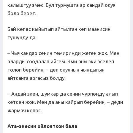
калыштуу эмес. Бул турмушта ар кандай окуя
боло берет.
Бай көпөс кыйытып айтылган кеп маанисин
түшүндү да:
– Чычкандар сенин темириңди жеген жок. Мен
аларды соодалап ийгем. Эми аны эки эселеп
төлөп берейин, – деп окуянын чындыгын
айтканга аргасыз болду.
– Андай экен, шумкар да сенин чүрпөңдү алып
кеткен жок. Мен да аны кайрып берейин, – деди
жармач көпөс.
Ата-энесин ойлонткон бала