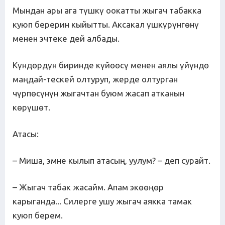
Мындан ары ага түшкү оокатты жыгач табакка
куюп берерин кыйытты. Аксакал үшкүрүнгөнү
менен эчтеке дей албады.
Күндөрдүн биринде күйөөсү менен аялы үйүндө
маңдай-тескей олтуруп, жерде олтурган
чүрпөсүнүн жыгачтан буюм жасап атканын
көрүшөт.
Атасы:
– Миша, эмне кылып атасың, уулум? – деп сурайт.
– Жыгач табак жасайм. Апам экөөңөр
карыганда... Силерге ушу жыгач аякка тамак
куюп берем.