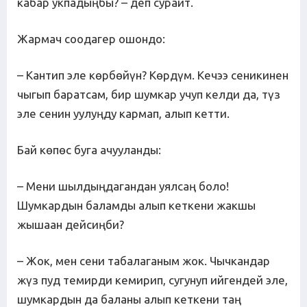
кабар укпадыңбы? – деп сурайт.
Жармач соодагер ошондо:
– Кантип эле көрбөйүн? Көрдүм. Кечээ сеникинен
чыгып баратсам, бир шумкар учуп келди да, түз
эле сенин уулуңду кармап, алып кетти.
Бай көпөс буга ачууланды:
– Мени шылдыңдагандан уялсаң боло!
Шумкардын баламды алып кеткени жакшы
жышаан дейсиңби?
– Жок, мен сени табалаганым жок. Чычкандар
жүз пуд темирди кемирип, сугунуп ийгендей эле,
шумкардын да баланы алып кеткени таң