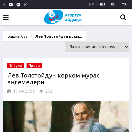
KY
RU
EN
TR
Башкы бет
Лев Толстойдун көркөм...
Үй-бүлө
Проза
Лев Толстойдун көркөм мурас
аңгемелери
08.04.2026
292