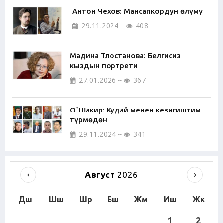
Антон Чехов: Мансапкордун өлүмү
29.11.2024
408
Мадина Тлостанова: Белгисиз
кыздын портрети
27.01.2026
367
О`Шакир: Кудай менен кезигиштим
түрмөдөн
29.11.2024
341
Август
2026
Дш
Шш
Шр
Бш
Жм
Иш
Жк
1
2