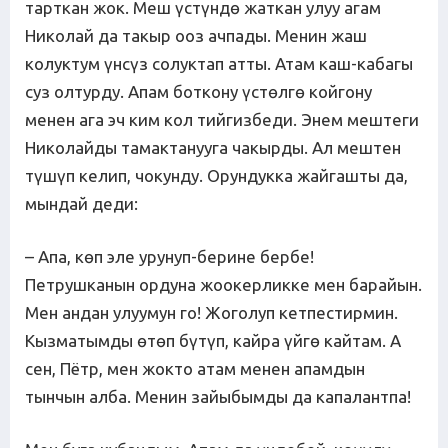
тарткан жок. Меш үстүндө жаткан улуу агам
Николай да такыр ооз ачпады. Менин жаш
колуктум үнсүз солуктап атты. Атам каш-кабагы
суз олтурду. Апам боткону үстөлгө койгону
менен ага эч ким кол тийгизбеди. Энем мештеги
Николайды тамактанууга чакырды. Ал мештен
түшүп келип, чокунду. Орундукка жайгашты да,
мындай деди:
– Апа, көп эле урунуп-берине бербе!
Петрушканын ордуна жоокерликке мен барайын.
Мен андан улуумун го! Жоголуп кетпестирмин.
Кызматымды өтөп бүтүп, кайра үйгө кайтам. А
сен, Пётр, мен жокто атам менен апамдын
тынчын алба. Менин зайыбымды да капалантпа!