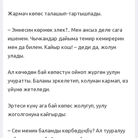
Жармач көпөс талашып-тартышпады.
– Эмнесин көрмөк элек?.. Мен ансыз деле сага
ишенем. Чычкандар дайыма темир кемирерин
мен да билем. Кайыр кош! – деди да, жолун
улады.
Ал көчөдөн бай көпөстүн ойноп жүргөн уулун
учуратты. Баланы эркелетип, колунан кармап, өз
үйүнө жетеледи.
Эртеси күнү ага бай көпөс жолугуп, уулу
жоголгонуна кайгырды:
– Сен менин баламды көрбөдүңбү? Ал тууралуу