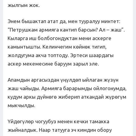
жылгым жок.
Энем бышактап атат да, мен тууралуу минтет:
“Петрушкам армияга кантип барсын? Ал – жаш”.
Кыларга иш болбогондуктан мени аскерге
камынтышты. Келинчегим көйнөк тигип,
жолдугума акча топтоду. Эртеси шаардагы
аскер мекемесине баруум зарыл эле.
Апамдын аргасыздан үңүлдөп ыйлаган жүзүн
жаш чайыды. Армияга барарымды ойлогонумда,
кудум аркы дүйнөгө жиберип аткандай жүрөгүм
мыкчылды.
Үйдөгүлөр чогуубуз менен кечки тамакка
жыйналдык. Наар татууга эч кимдин обору