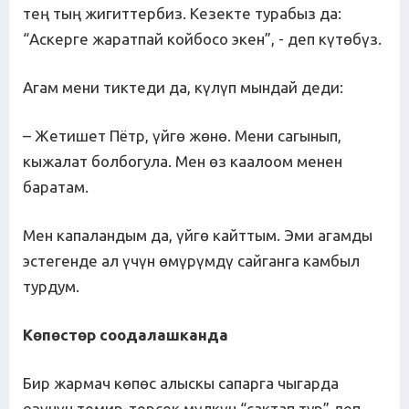
тең тың жигиттербиз. Кезекте турабыз да:
“Аскерге жаратпай койбосо экен”, - деп күтөбүз.
Агам мени тиктеди да, күлүп мындай деди:
– Жетишет Пётр, үйгө жөнө. Мени сагынып,
кыжалат болбогула. Мен өз каалоом менен
баратам.
Мен капаландым да, үйгө кайттым. Эми агамды
эстегенде ал үчүн өмүрүмдү сайганга камбыл
турдум.
Көпөстөр соодалашканда
Бир жармач көпөс алыскы сапарга чыгарда
өзүнүн темир-терсек мүлкүн “сактап тур” деп