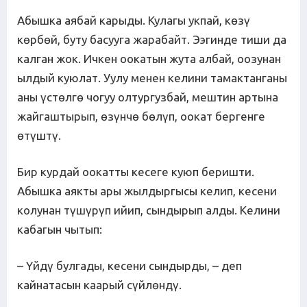
Абышка аябай карыды. Кулагы укпай, көзү
көрбөй, буту басууга жарабайт. Ээгинде тиши да
калган жок. Ичкен оокатын жута албай, оозунан
ылдый куюлат. Уулу менен келини тамактанганы
аны үстөлгө чогуу олтургузбай, мештин артына
жайгаштырып, өзүнчө бөлүп, оокат бергенге
өтүштү.
Бир курдай оокатты кесеге куюп беришти.
Абышка аякты ары жылдыргысы келип, кесени
колунан түшүрүп ийип, сындырып алды. Келини
кабагын чытып:
– Үйдү булгады, кесени сындырды, – деп
кайнатасын каарый сүйлөндү.