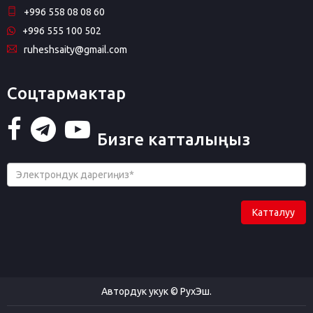
+996 558 08 08 60
+996 555 100 502
ruheshsaity@gmail.com
Соцтармактар
Бизге катталыңыз
Катталуу
Автордук укук © РухЭш.