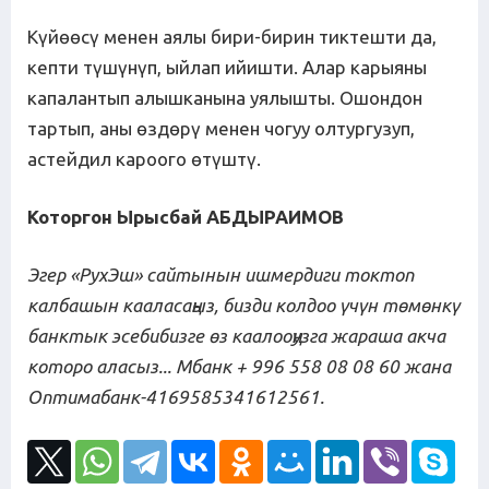
Күйөөсү менен аялы бири-бирин тиктешти да,
кепти түшүнүп, ыйлап ийишти. Алар карыяны
капалантып алышканына уялышты. Ошондон
тартып, аны өздөрү менен чогуу олтургузуп,
астейдил кароого өтүштү.
Которгон Ырысбай АБДЫРАИМОВ
Эгер «РухЭш» сайтынын ишмердиги токтоп
калбашын кааласаңыз, бизди колдоо үчүн төмөнкү
банктык эсебибизге өз каалооңузга жараша акча
которо аласыз... Мбанк + 996 558 08 08 60
жана
Оптимабанк-4169585341612561.