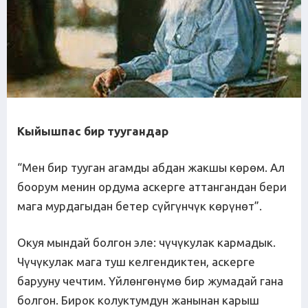
Кыйышпас бир туугандар
“Мен бир тууган агамды абдан жакшы көрөм. Ал
боорум менин ордума аскерге аттангандан бери
мага мурдагыдан бетер сүйгүнчүк көрүнөт”.
Окуя мындай болгон эле: чүчүкулак кармадык.
Чүчүкулак мага туш келгендиктен, аскерге
барууну чечтим. Үйлөнгөнүмө бир жумадай гана
болгон. Бирок колуктумдун жанынан карыш