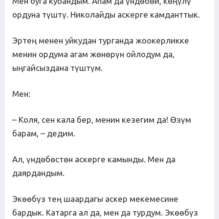
Мен буга кубандым. Апам да үндөбөй, көңүлү
ордуна түштү. Николайды аскерге камданттык.
Эртең менен уйкудан турганда жоокерликке
менин ордума агам жөнөрүн ойлодум да,
ыңгайсыздана түштүм.
Мен:
– Коля, сен кала бер, менин кезегим да! Өзүм
барам, – дедим.
Ал, үндөбөстөн аскерге камынды. Мен да
даярдандым.
Экөөбүз тең шаардагы аскер мекемесине
бардык. Катарга ал да, мен да турдум. Экөөбүз