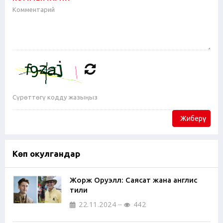
Жиберүү
Көп окулгандар
Жорж Оруэлл: Саясат жана англис
тили
22.11.2024
442