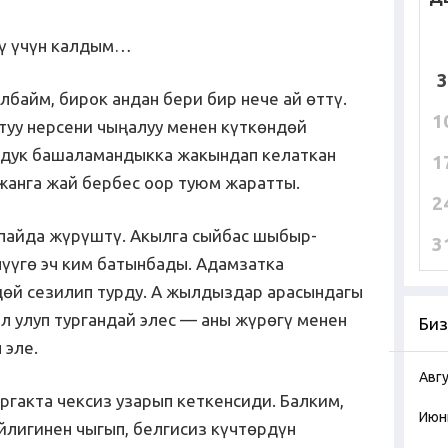
үү үчүн калдым…
3
лбайм, бирок андан бери бир нече ай өттү.
1
туу нерсени чыңалуу менен күткөндөй
мдук башаламандыкка жакындап келаткан
1
 жанга жай бербес оор туюм жаратты.
2
пайда жүрүштү. Акылга сыйбас шыбыр-
3
нүүгө эч ким батынбады. Адамзатка
дөй сезилип турду. А жылдыздар арасындагы
л улуп тургандай элес — аны жүрөгү менен
Биз
 эле.
Авг
ргакта чексиз узарып кеткенсиди. Балким,
Июн
йлигинен чыгып, белгисиз күчтөрдүн