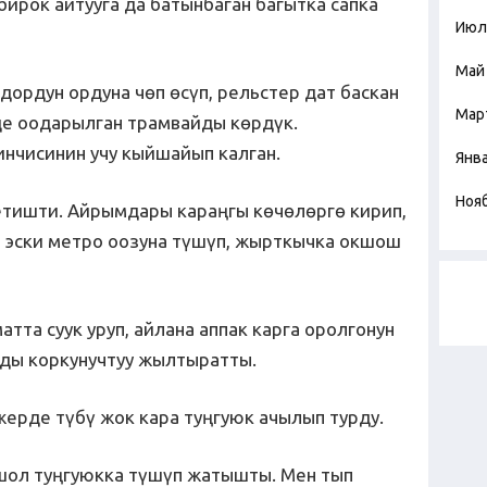
бирок айтууга да батынбаган багытка сапка
Июл
Май
дордун ордуна чөп өсүп, рельстер дат баскан
Мар
де оодарылган трамвайды көрдүк.
инчисинин учу кыйшайып калган.
Янв
Ноя
етишти. Айрымдары караңгы көчөлөргө кирип,
ы эски метро оозуна түшүп, жырткычка окшош
тта суук уруп, айлана аппак карга оролгонун
ды коркунучтуу жылтыратты.
жерде түбү жок кара туңгуюк ачылып турду.
шол туңгуюкка түшүп жатышты. Мен тып