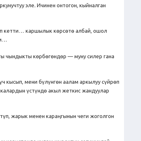
ркунучтуу эле. Ичинен онтогон, кыйналган
ып кетти… каршылык көрсөтө албай, ошол
ым…
ыгы чындыкты көрбөгөндөр — муну силер гана
ч кысып, мени бүлүнгөн аалам аркылуу сүйрөп
икалардын үстүндө акыл жеткис жандуулар
түп, жарык менен караңгынын чеги жоголгон