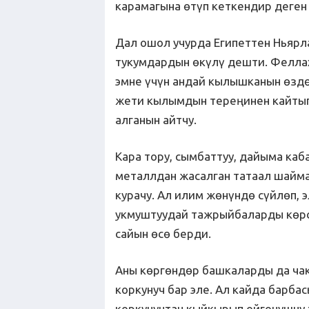
карамагына өтүп кеткендир деген 
Дал ошол учурда Египеттен Ньярл
тукумдардын өкүлү дешти. Фелла
эмне үчүн андай кылышканын өзд
жети кылымдын тереңинен кайтып
алганын айтчу.
Кара тору, сымбаттуу, дайыма ка
металлдан жасалган татаал шайма
курачу. Ал илим жөнүндө сүйлөп, 
укмуштуудай тажрыйбаларды көрсө
сайын өсө берди.
Аны көргөндөр башкаларды да ча
коркунуч бар эле. Ал кайда барба
коркунучтан кыйкырып ойгонушчу 