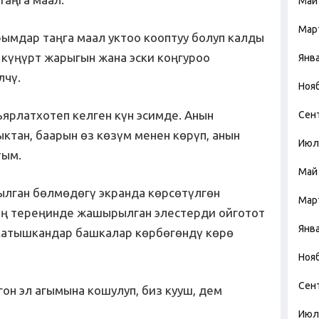
Май
Мар
мдар таңга маал уктоо кооптуу болуп калды
күңүрт жарыгын жана эски коңгуроо
Янв
лчү.
Ноя
ьярлатхотеп келген күн эсимде. Анын
Сен
ктан, баарын өз көзүм менен көрүп, анын
Июл
тым.
Май
ылган бөлмөдөгү экранда көрсөтүлгөн
Мар
эң тереңинде жашырылган элестерди ойготот
Янв
 катышкандар башкалар көрбөгөндү көрө
Ноя
Сен
гон эл агымына кошулуп, биз кууш, дем
Июл