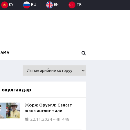
KY
RU
EN
TR
НАМА
п окулгандар
Жорж Оруэлл: Саясат
жана англис тили
22.11.2024
448