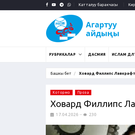
Катталуу баракчасы
Кирү
РУБРИКАЛАР
ДАСМИЯ
ИСЛАМ ДӨӨЛ
Башкы бет
Ховард Филлипс Лавкрафт:.
Котормо
Проза
Ховард Филлипс Ла
17.04.2026
230