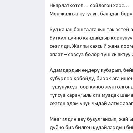
Ньярлатхотеп… сойлогон хаос…
Мен жалгыз кутулуп, баяндап бер
Бул качан башталганын так эстей а
Бүткүл дүйнө кандайдыр коркунуч
сезилди. Жалпы саясый жана коо
апаат – сөзсүз болор түш сыяктуу
Адамдардын өңдөрү кубарып, бей
күбүрлөр көбөйдү, бирок ага ише
түшүнүксүз, оор күнөө жүктөлгөн
түпсүз караңгылыкта муздак шама
сезген адам үчүн чыдай алгыс азап
Мезгилдин өзү бузулгансып, жай ы
дүйнө биз билген кудайлардын би