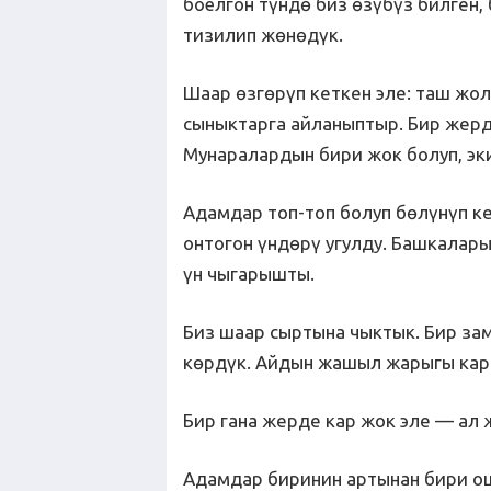
боёлгон түндө биз өзүбүз билген, 
тизилип жөнөдүк.
Шаар өзгөрүп кеткен эле: таш жол
сыныктарга айланыптыр. Бир жер
Мунаралардын бири жок болуп, эк
Адамдар топ-топ болуп бөлүнүп к
онтогон үндөрү угулду. Башкалар
үн чыгарышты.
Биз шаар сыртына чыктык. Бир зама
көрдүк. Айдын жашыл жарыгы кар
Бир гана жерде кар жок эле — ал 
Адамдар биринин артынан бири о