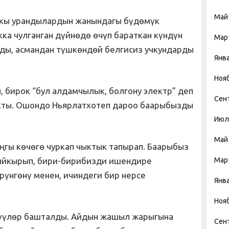
Май
ркы урандылардын жанындагы бүдөмүк
ка чулганган дүйнөдө өчүп бараткан күндүн
Мар
ды, асмандан түшкөндөй белгисиз учкундарды
Янв
Ноя
, бирок “бул алдамчылык, болгону электр” деп
Сен
кты. Ошондо Ньярлатхотеп дароо баарыбызды
Июл
Май
аңгы көчөгө чуркап чыктык тапырап. Баарыбыз
кыйкырып, бири-бирибизди ишендире
Мар
рүнгөнү менен, ичиндеги бир нерсе
Янв
Ноя
рүүлөр башталды. Айдын жашыл жарыгына
Сен