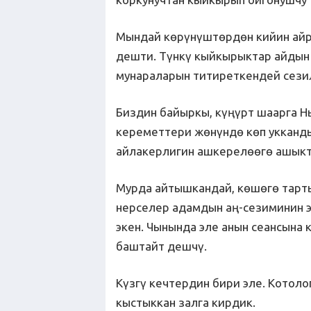
Мындай көрүнүштөрдөн кийин айры
дешти. Түнкү кыйкырыктар айдын 
мунараларын титиреткендей сези
Биздин байыркы, күңүрт шаарга Н
кереметтери жөнүндө көп укканды
айлакерлигин ашкерелөөгө ашык
Мурда айтышкандай, көшөгө тарт
нерселер адамдын аң-сезиминин 
экен. Чынында эле анын сеансына
баштайт дешчү.
Күзгү кечтердин бири эле. Котоло
кыстыккан залга кирдик.