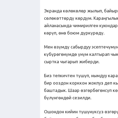
Экранда көлөкөлөр жылып, байы
сөлөкөттөрдү көрдүм. Караңгылык
айланасында чимирилген куюндар
көрүп, өнө боюм дүркүрөдү.
Мен өзүмдү сабырдуу эсептечүмүн
күбүрөгөнүмдө үнүм калтырап чы
сыртка чыгарып жиберди.
Биз тепкичтен түшүп, нымдуу кар
бир ооздон корккон жокпуз деп 
баштадык. Шаар өзгөрбөгөнсүп кө
бүлүнгөндөй сезилди.
Ошондон кийин түшүнүксүз өзгө