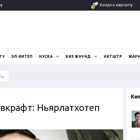
ү
Колдоо көрсөтүү
ӨТҮ
ЭЛ-КИТЕП
НУСКА
БИЗ ЖӨНҮНДӨ
ӨНӨКТӨШТӨР
ЖАР
..
Кө
вкрафт: Ньярлатхотеп