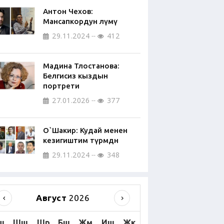
Антон Чехов:
Мансапкордун өлүмү
29.11.2024
412
Мадина Тлостанова:
Белгисиз кыздын
портрети
27.01.2026
377
О`Шакир: Кудай менен
кезигиштим түрмөдөн
29.11.2024
348
Август
2026
ш
Шш
Шр
Бш
Жм
Иш
Жк