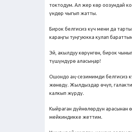
токтодум. Ал жер көр оозундай ко
үндөр чыгып жатты.
Бирок белгисиз күч мени да тарт
караңгы туңгуюкка кулап баратт
Эй, акылдуу көрүнгөн, бирок чын
түшүндүрө аласыңар!
Ошондо аң-сезимимди белгисиз кү
жөнөдү. Жылдыздар өчүп, галакт
калкып жүрдү.
Кыйраган дүйнөлөрдүн арасынан ө
мейкиндикке жеттим.