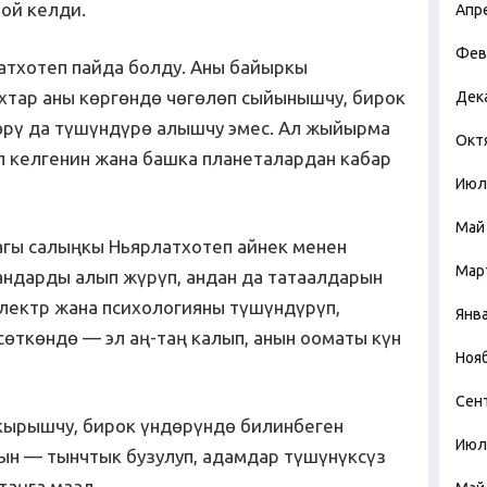
ой келди.
Апр
Фев
атхотеп пайда болду. Аны байыркы
хтар аны көргөндө чөгөлөп сыйынышчу, бирок
Дек
өрү да түшүндүрө алышчу эмес. Ал жыйырма
Окт
 келгенин жана башка планеталардан кабар
Июл
Май
багы салыңкы Ньярлатхотеп айнек менен
Мар
ндарды алып жүрүп, андан да татаалдарын
электр жана психологияны түшүндүрүп,
Янв
ткөндө — эл аң-таң калып, анын ооматы күн
Ноя
Сен
кырышчу, бирок үндөрүндө билинбеген
Июл
сын — тынчтык бузулуп, адамдар түшүнүксүз
таңга маал.