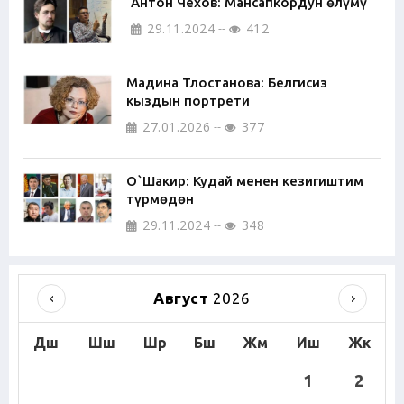
Антон Чехов: Мансапкордун өлүмү
29.11.2024
412
Мадина Тлостанова: Белгисиз
кыздын портрети
27.01.2026
377
О`Шакир: Кудай менен кезигиштим
түрмөдөн
29.11.2024
348
Август
2026
Дш
Шш
Шр
Бш
Жм
Иш
Жк
1
2