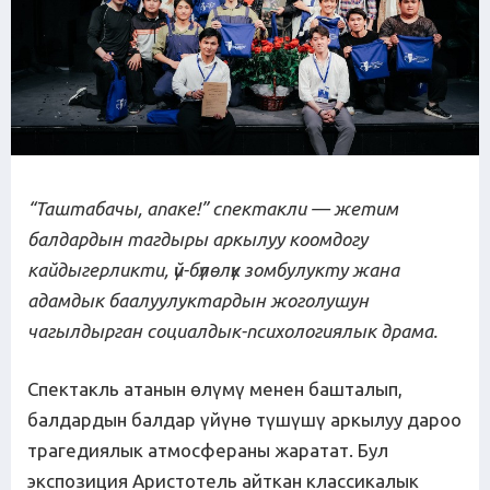
“Таштабачы
,
апаке
!
” спектакли — жетим
балдардын тагдыры аркылуу коомдогу
кайдыгерликти,
үй-бүлөлүк зомбулукту жана
адамдык баалуулуктардын жоголушун
чагылдырган социалдык-психологиялык драма
.
Спектакль атанын өлүмү менен башталып,
балдардын балдар үйүнө түшүшү аркылуу дароо
трагедиялык атмосфераны жаратат. Бул
экспозиция Аристотель айткан классикалык