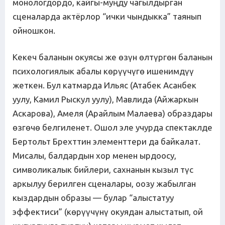
монологдордо, кайгы-муңду чагылдырган
сценаларда актёрлор “ички чындыкка” таянып
ойношкон.
Кекеч баланын окуясы же өзүн өлтүргөн баланын
психологиялык абалы көрүүчүгө ишенимдүү
жеткен. Бул катмарда Ильяс (Атабек Асанбек
уулу, Камил Рыскул уулу), Мавлида (Айжаркын
Аскарова), Амеля (Арайлым Малаева) образдары
өзгөчө белгиленет. Ошол эле учурда спектаклде
Бертольт Брехттин элементтери да байкалат.
Мисалы, балдардын хор менен ырдоосу,
символикалык бийлери, сахнанын кызыл түс
аркылуу берилген сценалары, оозу жабылган
кыздардын образы — булар “алыстатуу
эффектиси” (көрүүчүнү окуядан алыстатып, ой