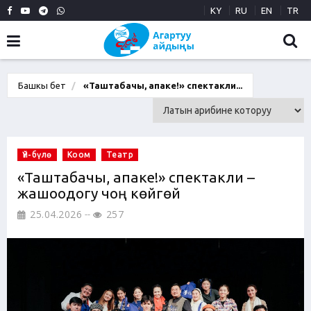
KY
RU
EN
TR
Башкы бет
«Таштабачы, апаке!» спектакли...
Үй-бүлө
Коом
Театр
«Таштабачы, апаке!» спектакли –
жашоодогу чоң көйгөй
25.04.2026
257