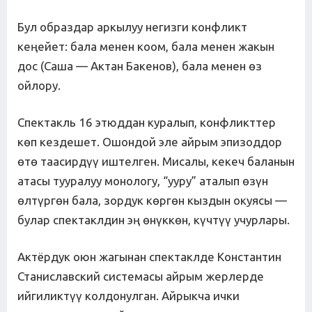
Бул образдар аркылуу негизги конфликт
кеңейет: бала менен коом, бала менен жакын
дос (Саша — Актан Бакенов), бала менен өз
ойлору.
Спектакль 16 этюддан куралып, конфликттер
көп кездешет. Ошондой эле айрым эпизоддор
өтө таасирдүү иштелген. Мисалы, кекеч баланын
атасы тууралуу монологу, “ууру” аталып өзүн
өлтүргөн бала, зордук көргөн кыздын окуясы —
булар спектаклдин эң өнүккөн, күчтүү учурлары.
Актёрдук оюн жагынан спектаклде Константин
Станиславский системасы айрым жерлерде
ийгиликтүү колдонулган. Айрыкча ички