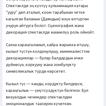
Спектаклде эң күчтүү кульминация катары
“ууру” деп аталып, коом тарабынан четке
кагылган баланын (Даяндын) өзүн өлтүргөн
учурун айтууга болот. Сценография жана
декорация спектаклде маанилүү роль ойнойт.
Сахна караңгыланып, кайра жарыкка өтүшү,
кызыл түстүн колдонулушу, минималисттик
декорациялар — булар балдардын ички
дүйнөсүн, коркууну жана зомбулукту
символикалык түрдө көрсөтөт.
Кызыл түс — канды, кордукту билдирсе,
караңгылык — үмүтсүздүктүн белгиси. Бул
визуалдык чечимдер спектаклдин
эмоционалдык таасирин күчөткөн.