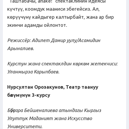
“Таштабачы, апаке!” спектаклинин идеясы
күчтүү, коомдук мааниси эбегейсиз. Ал,
көрүүчүнү кайдыгер калтырбайт, жана ар бир
экинчи адамды ойлонтот.
Режиссёр:
Адилет Дамир уулу/Асамидин
Арыналиев
.
Курстун жана спектаклдин көркөм жетекчиси:
Уланмырза Карыпбаев
.
Нурсултан Орозакунов
,
Театр таануу
бөлүмүнүн
3-курс
у
Бүбүсара Бейшеналиева атындагы Кыргыз
Улуттук Маданият жана Искусство
Университети
.