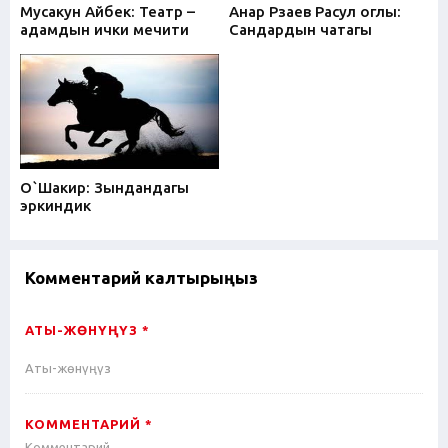
Мусакун Айбек: Театр –
Анар Рзаев Расул оглы:
адамдын ички мечити
Сандардын чатагы
О`Шакир: Зындандагы
эркиндик
Комментарий калтырыңыз
АТЫ-ЖӨНҮҢҮЗ *
КОММЕНТАРИЙ *