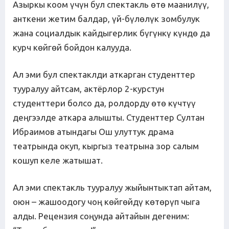
Азыркы коом үчүн бул спектакль өтө маанилүү,
анткени жетим балдар, үй-бүлөлүк зомбулук
жана социалдык кайдыгерлик бүгүнкү күндө да
курч көйгөй бойдон калууда.
Ал эми бул спектаклди аткарган студенттер
тууралуу айтсам, актёрлор 2-курстун
студенттери болсо да, ролдорду өтө күчтүү
деңгээлде аткара алышты. Студенттер Султан
Ибраимов атындагы Ош улуттук драма
театрында окуп, кыргыз театрына зор салым
кошуп келе жатышат.
Ал эми спектакль тууралуу жыйынтыктап айтам,
оюн – жашоодогу чоң көйгөйдү көтөрүп чыга
алды. Рецензия соңунда айтайын дегеним: