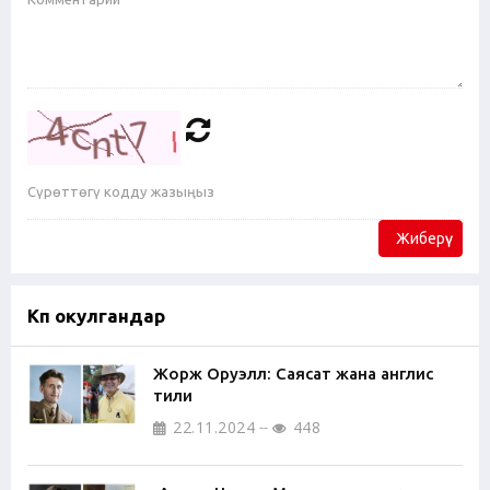
Жиберүү
Көп окулгандар
Жорж Оруэлл: Саясат жана англис
тили
22.11.2024
448