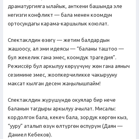
драматургияга ылайык, анткени башында эле
негизги конфликт — бала менен коомдун
ортосундагы карама-каршылык коюлат.
Спектаклдин өзөгү — жетим балдардын
жашоосу, ал эми идеясы — “баланы таштоо —
бул жекелик гана эмес, коомдук трагедия”.
Режиссёр бул аркылуу көрүүчүнү жөн гана аяныч
сезимине эмес, жоопкерчиликке чакырууну
максат кылган десем жаңылышпайм!
Спектаклдин жүрүшүндө окуялар бир нече
баланын тагдыры аркылуу ачылат. Мисалы:
кордолгон бала, кекеч бала, зордук көргөн кыз,
“ууру” аталып өзүн өлтүргөн өспүрүм (Даян —
Даниел Кебеков).