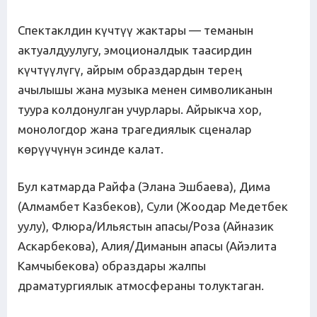
Спектаклдин күчтүү жактары — теманын
актуалдуулугу, эмоционалдык таасирдин
күчтүүлүгү, айрым образдардын терең
ачылышы жана музыка менен символиканын
туура колдонулган учурлары. Айрыкча хор,
монологдор жана трагедиялык сценалар
көрүүчүнүн эсинде калат.
Бул катмарда Райфа (Элана Эшбаева), Дима
(Алмамбет Казбеков), Сули (Жоодар Медетбек
уулу), Флюра/Ильястын апасы/Роза (Айназик
Аскарбекова), Алия/Диманын апасы (Айэлита
Камчыбекова) образдары жалпы
драматургиялык атмосфераны толуктаган.