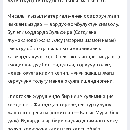
жүгүртүүгө түртүү) катары кызмат кылат.
Мисалы, кызыл материал менен ооздорун жаап
чыккан кыздар — зордук-зомбулуктун символу.
Бул эпизоддордо Зульфира (Согдиана
Жумаканова) жана Алсу (Мээрим Шамей кызы)
сыяктуу образдар жалпы символикалык
катмарды күчөткөн. Спектакль чындыгында өтө
эмоционалдуу болгондуктан, көрүүчү толугу
менен окуяга кирип кетип, мунун жакшы жагы –
көрүүчүнү толугу менен окуяга ишендиргени.
Спектакль жүрүшүндө бир нече кульминация
кездешет: Фариддин терезеден түртүлүшү
жана сот сценаcы (комиссия — Калыс Муратбек
уулу). Булардын ар бири өзүнчө драмалык чоку
болуп, көрүүчүнү кайдыгер калтырбайт.