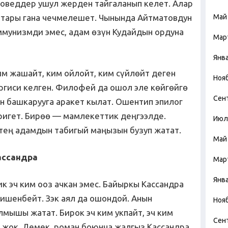
атоведдер ушул жерден тайгаланып келет. Алар
атары гана чечмелешет. Чынында Айтматовдун
Май
ммунизмди эмес, адам өзүн Кудайдын ордуна
Мар
Янв
им жашайт, ким ойлойт, ким сүйлөйт деген
Ноя
ргиси келген. Филофей да ошол эле көйгөйгө
Сен
н башкарууга аракет кылат. Ошентип эпилог
ригет. Бирөө — мамлекеттик деңгээлде.
Июл
тең адамдын табигый маңызын бузуп жатат.
Май
ассандра
Мар
Янв
к эч ким ооз ачкан эмес. Байыркы Кассандра
 ишенбейт. Зэк аял да ошондой. Анын
Ноя
мышы жатат. Бирок эч ким укпайт, эч ким
Сен
ү жок. Демек, роман боюнча жалгыз Кассандра