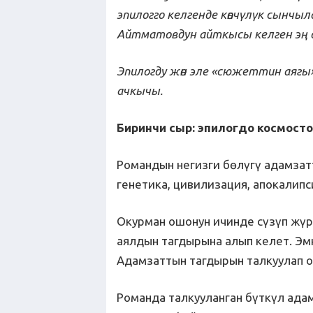
эпилогго келгенде көпчүлүк сынчы
Айтматовдун айткысы келген
эң
Эпилогду жөн эле «сюжеттин аягы»
ачкыч
ы
.
Биринчи сыр: эпилогдо космост
Романдын негизги бөлүгү адамзат
генетика, цивилизация, апокалипс
Окурман ошонун ичинде сүзүп жүр
аялдын тагдырына алып келет. Эм
Адамзаттын тагдырын талкуулап о
Романда талкууланган бүткүл ад