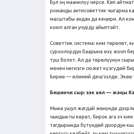
Бул эң маанилүү нерсе. Көп айтм
романды антисоветтик чыгарма к
масштабы андан да кеңири. Ал ко
коюп алган учурду айыптайт.
Советтик система: ким төрөлөт, к
суроолордун баарына өзү жооп бе
туш болот. Ал да төрөлүүнүн сыры
менен негизги сюжет күзгүдөй би
Бирөө — илимий деңгээлде. Экөө 
Бешинчи сыр: зэк аял — жаңы К
Мына ушул жагдай жөнүндө дээрли
чындыкты көрөт, бирок ага эч ким
тагдырында бүтүндөй доордун кыл
көргүсү келбейт, эч ким түшүнгүс