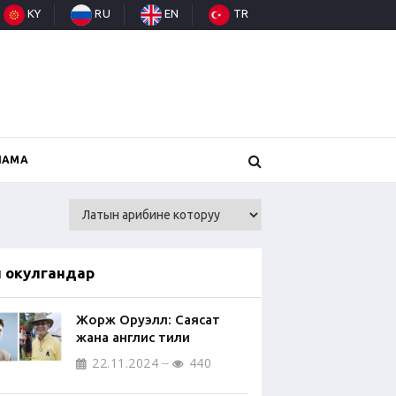
KY
RU
EN
TR
НАМА
п окулгандар
Жорж Оруэлл: Саясат
жана англис тили
22.11.2024
440