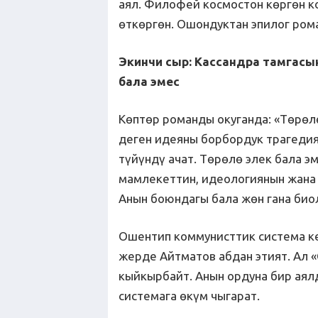
аял. Филофей космостон көргөн к
өткөргөн. Ошондуктан эпилог ро
Экинчи сыр: Кассандра тамгас
бала эмес
Көптөр романды окуганда: «Төрөл
деген идеяны борбордук трагедия
түйүндү ачат. Төрөлө элек бала эм
мамлекеттин, идеологиянын жана
Анын боюндагы бала жөн гана био
Ошентип коммунисттик система к
жерде Айтматов абдан этият. Ал 
кыйкырбайт. Анын ордуна бир аял
системага өкүм чыгарат.