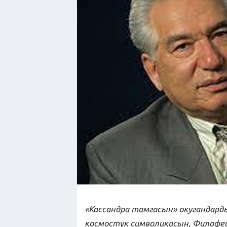
«Кассандра тамгасын»
окугандард
космостук символикасын, Филофе