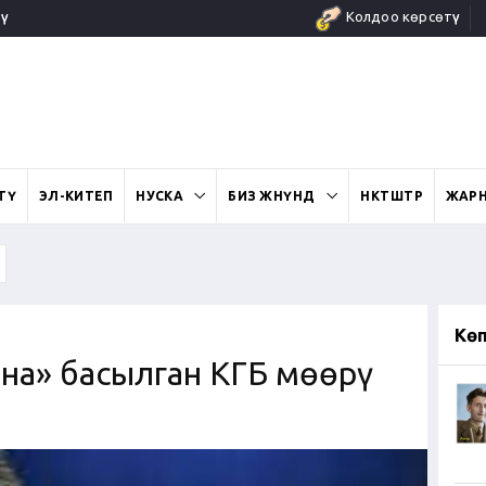
ү
Колдоо көрсөтүү
ӨТҮ
ЭЛ-КИТЕП
НУСКА
БИЗ ЖӨНҮНДӨ
ӨНӨКТӨШТӨР
ЖАР
Кө
ына» басылган КГБ мөөрү