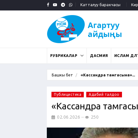
Катталуу баракчасы
Кирү
РУБРИКАЛАР
ДАСМИЯ
ИСЛАМ ДӨӨЛ
Башкы бет
«Кассандра тамгасына»...
Публицистика
Адабий талдоо
«Кассандра тамгас
02.06.2026
250