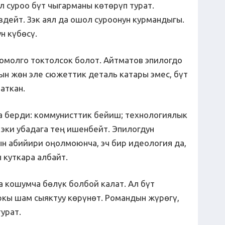
 суроо бүт чыгарманы көтөрүп турат.
дейт. Зэк аял да ошол суроонун курмандыгы.
н күбөсү.
омолго токтолсок болот. Айтматов эпилогдо
ын жөн эле сюжеттик деталь катары эмес, бүт
аткан.
а берди: коммунисттик бейиш; технологиялык
эки убадага тең ишенбейт. Эпилогдун
 абийири оңолмоюнча, эч бир идеология да,
 куткара албайт.
а кошумча бөлүк болбой калат. Ал бүт
кы шам сыяктуу көрүнөт. Романдын жүрөгү,
урат.