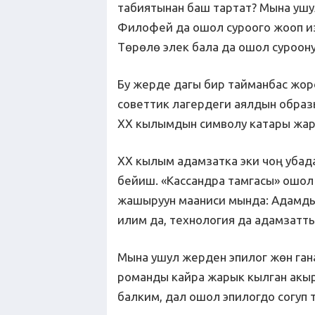
табиятынан баш тартат? Мына ушул
Филофей да ошол суроого жооп из
Төрөлө элек бала да ошол суроону
Бу жерде дагы бир тайманбас жор
советтик лагердеги аялдын образ
XX кылымдын символу катары жар
XX кылым адамзатка эки чоң убад
бейиш. «Кассандра тамгасы» ошол 
жашыруун мааниси мында: Адамдын
илим да, технология да адамзатты
Мына ушул жерден эпилог жөн ган
романды кайра жарык кылган акыр
балким, дал ошол эпилогдо согуп т