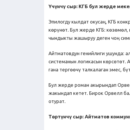
Үчүнчү сыр: КГБ бул жерде мек
Эпилогду кылдат окусаң, КГБ конк
көрүнөт. Бул жерде КГБ: көзөмөл, 
чындыкты жашыруу деген чоң сим
Айтматовдун генийлиги ушунда: а
системанын логикасын көрсөтөт. 
гана тергөөчү талкалаган эмес, б
Бул жерде роман акырындап Орвел
жакындап кетет. Бирок Орвелл ба
отурат.
Төртүнчү сыр: Айтматов коммун