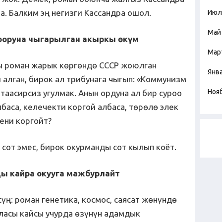
а. Балким эң негизги Кассандра ошол.
Июл
Май
ооруна чыгарылган акыркы өкүм
Мар
ы роман жарык көргөндө СССР жоюлган
Янв
 алган, бирок ал трибунага чыгып: «Коммунизм
Ноя
 таасирсиз угулмак. Анын ордуна ал бир суроо
лбаса, келечекти коргой албаса, төрөлө элек
нени коргойт?
 сот эмес, бирок окурманды сот кылып коёт.
ды кайра окууга мажбурлайт
үң: роман генетика, космос, саясат жөнүндө
аласы кайсы учурда өзүнүн адамдык