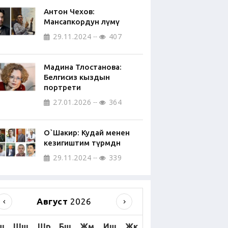
Антон Чехов:
Мансапкордун өлүмү
29.11.2024
407
Мадина Тлостанова:
Белгисиз кыздын
портрети
27.01.2026
364
О`Шакир: Кудай менен
кезигиштим түрмөдөн
29.11.2024
339
Август
2026
ш
Шш
Шр
Бш
Жм
Иш
Жк