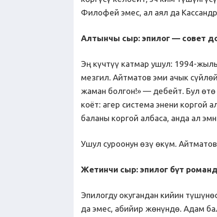
Филофей эмес, ал аял да Кассандр
Алтынчы сыр: эпилог — совет д
Эң күчтүү катмар ушул: 1994-жыл
мезгил. Айтматов эми ачык сүйлөй
жаман болгон!» — дебейт. Бул өтө
коёт: агер система энени коргой а
баланы коргой албаса, анда ал эм
Ушул суроонун өзү өкүм. Айтматов
Жетинчи сыр: эпилог бүт роман
Эпилогду окугандан кийин түшүнөс
да эмес, абийир жөнүндө. Адам б