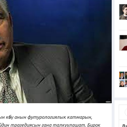
ын көбү анын футурологиялык катмарын,
йдин трагедиясын гана талкуулашат.
Бирок
Д