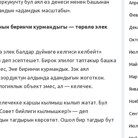
оркунучту бул аял өз денеси менен башынан
Апр
мандын «адамдык масштабы».
Фев
ынын биринчи курмандыгы — төрөлө элек
Дек
Окт
ө элек балдар дүйнөгө келгиси келбейт»
Июл
 деп эсептешет. Бирок эпилог таптакыр башка
Май
ес, Эне биринчи курмандык. Зэк аял
Мар
 зордуктун алдында адамдыгын жоготкон.
логиялык объект эмес, ал — келечек.
Янв
Ноя
елечекке каршы кылмыш кылып жатат. Бул
«Совет бийлиги кылмышкер!» — деп
Сен
дын тагдырын көрсөтөт. Ошол бир тагдыр бүт
Июл