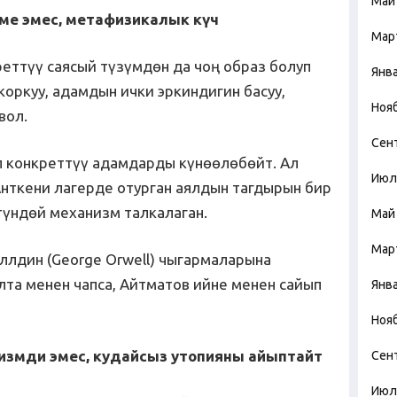
Май
еме эмес, метафизикалык күч
Мар
реттүү саясый түзүмдөн да чоң образ болуп
Янв
коркуу, адамдын ички эркиндигин басуу,
Ноя
вол.
Сен
л конкреттүү адамдарды күнөөлөбөйт. Ал
Июл
Анткени лагерде отурган аялдын тагдырын бир
үтүндөй механизм талкалаган.
Май
Мар
лдин (George Orwell) чыгармаларына
лта менен чапса, Айтматов ийне менен сайып
Янв
Ноя
измди эмес, кудайсыз утопияны айыптайт
Сен
Июл