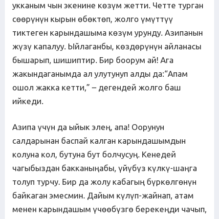
укканым чын экенине көзүм жетти. Четте турган
сөөрүнүн кырын өбөктөп, жолго үмүттүү
тиктеген карындашыма көзүм урунду. Азипанын
жүзү капалуу. Ыйлаганбы, көздөрүнүн айланасы
бышарып, шишиптир. Бир боорум ай! Ага
жакындаганымда ал улутунуп алды да:“Апам
ошол жакка кетти,” – дегендей жолго баш
ийкеди.
Азипа үчүн да ыйык элең, апа! Оорунун
салдарынан баспай калган карындашымдын
колуна кол, бутуна бут болчусуң. Кенедей
чагыбыздан бакканыңабы, үйүбүз күлкү-шаңга
толуп турчу. Бир да жолу кабагың бүркөлгөнүн
байкаган эмесмин. Дайым күлүп-жайнап, атам
менен карындашым үчөөбүзгө берекеңди чачып,