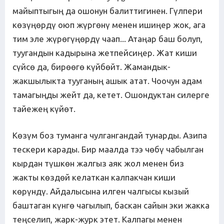
майыптыгың да ошонун балиттигинен. Гүлпери
көзүңөрдү оюп жүргөнү менен ишиңер жок, ага
тим эле жүрөгүңөрдү чаап... Атаңар баш болуп,
туугандын кадырына жетпейсиңер. Жат киши
сүйсө да, бирөөгө күйбөйт. Жамандык-
жакшылыкта тууганың ашык атат. Чоочун адам
тамагыңды жейт да, кетет. Ошондуктан силерге
тайежең күйөт.
Көзүм боз туманга чулгангандай тунарды. Азипа
тескери карады. Бир маалда тээ чөбү чабылган
кырдан түшкөн жалгыз аяк жол менен биз
жакты көздөй келаткан калпакчан киши
көрүндү. Айдалысына илген чалгысы кызый
баштаган күнгө чагылып, баскан сайын эки жакка
теңселип, жарк-журк этет. Калпагы менен