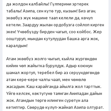
да жолдон калбайлы! Гүлперини эртерек
табалы! Азипа, сен күтө тур, кызым! Биз агаң
экөөбүз жүк машине таап келели да, көчүп
кетели. Заардуу жылан ордобузга сойлоп кирген
экен! Үчөөбүздү бирден чагып, соо койбос. Жер
ооштуруп, мындан кутулуудан башка арга жок,
каралдым!
Атам экөөбүз жолго чыгып, кыйла жүргөндөн
кийин чөп жайытка бурулдук. Адыр коюнун
шамал жортуп, теребел бир аз серүүндөгөндө
атам кере-кере чалгы чаап, мен чөмөлө
жасадым. Каш карайганда айылга жол тарттык.
Үйгө келсек, көктүгүнө таянган Анипадан дайын
жок. Атамдын төргө илинген сүрөтүн ала
кетиптир. Сөөрүдө күлүп-жайнап Азипа олтурат.