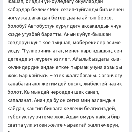
жашап, биздин үй-бүлөдөгү окуялардан
кабардар белем? Мен сезип-туйганды биз менен
чогуу жашагандан бетер даана айтып берсе,
болобу? Автобустун күрүлдөгү аксакалдын үнүн
кээде угузбай баратты. Анын күйүп-бышкан
сөздөрүн кунт коё тыңшап, моберекилер эсиме
уюду. “Гүлперинин атаң менен карындашың, сен
дегенде эт-жүрөгү эзилет. Айылыбыздагы кыз-
келиндердин андан өткөн тырмак учуна арзыры
жок. Бар кайгысы – этек жалгабаганы. Согончогу
канабаган аял жетимдей өксүк, жибектей назик
болот. Кымындай нерседен шек санап,
капаланат. Анан да бу он сегиз миң ааламдын
кайдан, кантип бинаага келгени белгисиздей,
түбөлүктүү эчтеме жок. Адам өмүрү кайсы бир
саатта үлп эткен желге чырактай жалп өчөрүн,