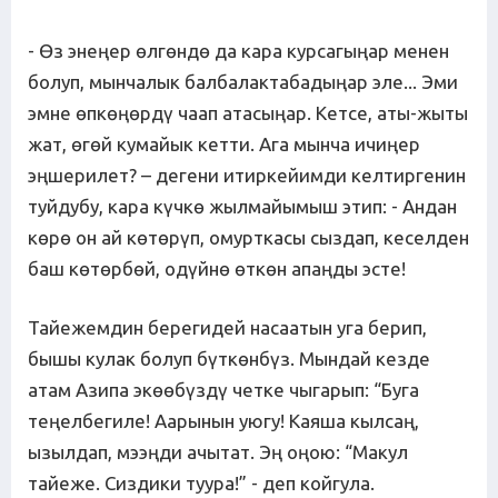
- Өз энеңер өлгөндө да кара курсагыңар менен
болуп, мынчалык балбалактабадыңар эле... Эми
эмне өпкөңөрдү чаап атасыңар. Кетсе, аты-жыты
жат, өгөй кумайык кетти. Ага мынча ичиңер
эңшерилет? – дегени итиркейимди келтиргенин
туйдубу, кара күчкө жылмайымыш этип: - Андан
көрө он ай көтөрүп, омурткасы сыздап, кеселден
баш көтөрбөй, одүйнө өткөн апаңды эсте!
Тайежемдин берегидей насаатын уга берип,
бышы кулак болуп бүткөнбүз. Мындай кезде
атам Азипа экөөбүздү четке чыгарып: “Буга
теңелбегиле! Аарынын уюгу! Каяша кылсаң,
ызылдап, мээңди ачытат. Эң оңою: “Макул
тайеже. Сиздики туура!” - деп койгула.