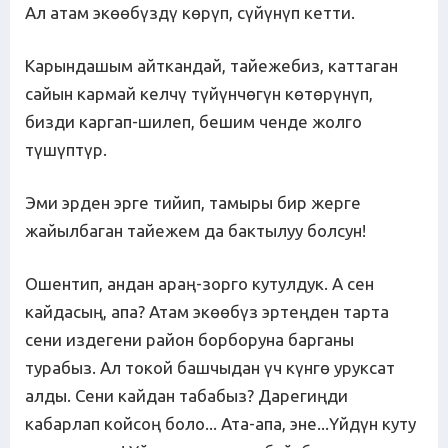
Ал атам экөөбүздү көрүп, сүйүнүп кетти.
Карындашым айткандай, тайежебиз, каттаган
сайын кармай келчү түйүнчөгүн көтөрүнүп,
бизди каргап-шилеп, бешим ченде жолго
түшүптүр.
Эми эрден эрге тийип, тамыры бир жерге
жайылбаган тайежем да бактылуу болсун!
Ошентип, андан араң-зорго кутулдук. А сен
кайдасың, апа? Атам экөөбүз эртеңден тарта
сени издегени район борборуна барганы
турабыз. Ал токой башчыдан үч күнгө уруксат
алды. Сени кайдан табабыз? Дарегиңди
кабарлап койсоң боло... Ата-апа, эне...Үйдүн куту