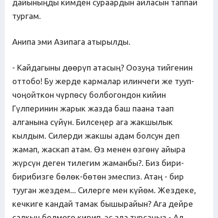
дайыныңды кимден сураардын айласын таппай
тургам.
Анипа эми Азипага атырылды.
- Кайдагыны дөөрүп атасың? Оозуңа тийгенин
оттобо! Бу жерде кармалар илинчеги же тууп-
чоңойткон чүрпөсү болбогондон кийин
Гүлперинин жарык жазда баш паана таап
алганына сүйүн. Билсеңер ага жакшылык
кылдым. Силерди жакшы адам болсун деп
жамап, жаскап атам. Өз менен өзгөнү айыра
жүрсүн деген тилегим жаманбы?. Биз бири-
бирибизге бөлөк-бөтөн эмеспиз. Атаң - бир
тууган жездем... Силерге мен күйөм. Жездеке,
кечкиге кандай тамак бышырайын? Ага дейре
салкын бөлмөгө кирип, эс ала турсаңыз.- Ал