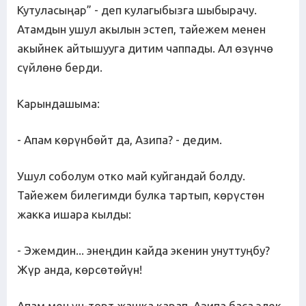
Кутуласыңар” - деп кулагыбызга шыбырачу.
Атамдын ушул акылын эстеп, тайежем менен
акыйнек айтышууга дитим чаппады. Ал өзүнчө
сүйлөнө берди.
Карындашыма:
- Апам көрүнбөйт да, Азипа? - дедим.
Ушул соболум отко май куйгандай болду.
Тайежем билегимди булка тартып, көрүстөн
жакка ишара кылды:
- Эжемдин... энеңдин кайда экенин унуттуңбу?
Жүр анда, көрсөтөйүн!
Апам мен үч-төрт жашка карап, Азипа баса элек