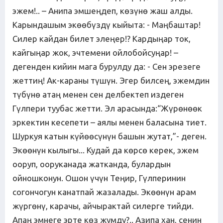
эжем!.. – Анипа эмшеңдеп, көзүнө жаш алды.
Карындашым экөөбүздү кыйыта: - Маңбаштар!
Силер кайдан билет элеңер!? Кардыңар ток,
кайгыңар жок, эчтемени ойлобойсуңар! –
дегенден кийин мага бурулду да: - Сен эрезеге
жеттиң! Ак-караны түшүн. Эгер билсең, эжемдин
түбүнө атаң менен сен делбектеп издеген
Гүлпери туубас жетти. Эл арасында:“Жүрөнөөк
эркектин кесепети – аялы менен баласына тиет.
Шуркуя катын күйөөсүнүн башын жутат,”- деген.
Экөөнүн кылыгы... Кудай да көрсө керек, эжем
ооруп, ооруканада жатканда, булардын
ойношконун. Ошон үчүн Теңир, Гүлперинин
согончогун канатпай жазалады. Экөөнүн арам
жүргөнү, карачы, айчырактай силерге тийди.
Апаң эмнеге эрте көз жумду?.. Азипа хан, сенин