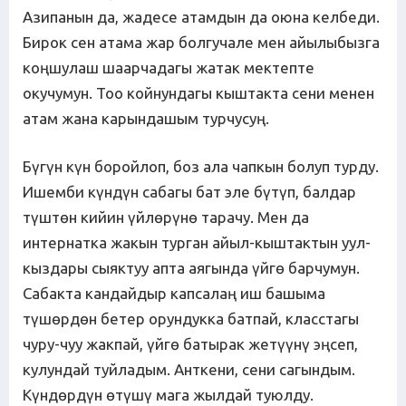
Азипанын да, жадесе атамдын да оюна келбеди.
Бирок сен атама жар болгучале мен айылыбызга
коңшулаш шаарчадагы жатак мектепте
окучумун. Тоо койнундагы кыштакта сени менен
атам жана карындашым турчусуң.
Бүгүн күн боройлоп, боз ала чапкын болуп турду.
Ишемби күндүн сабагы бат эле бүтүп, балдар
түштөн кийин үйлөрүнө тарачу. Мен да
интернатка жакын турган айыл-кыштактын уул-
кыздары сыяктуу апта аягында үйгө барчумун.
Сабакта кандайдыр капсалаң иш башыма
түшөрдөн бетер орундукка батпай, класстагы
чуру-чуу жакпай, үйгө батырак жетүүнү эңсеп,
кулундай туйладым. Анткени, сени сагындым.
Күндөрдүн өтүшү мага жылдай туюлду.