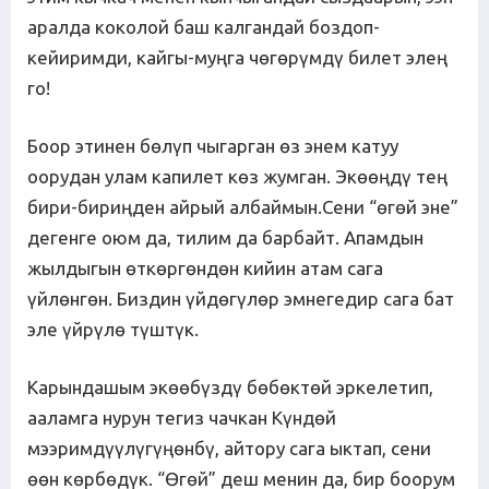
аралда коколой баш калгандай боздоп-
кейиримди, кайгы-муңга чөгөрүмдү билет элең
го!
Боор этинен бөлүп чыгарган өз энем катуу
оорудан улам капилет көз жумган. Экөөңдү тең
бири-бириңден айрый албаймын.Сени “өгөй эне”
дегенге оюм да, тилим да барбайт. Апамдын
жылдыгын өткөргөндөн кийин атам сага
үйлөнгөн. Биздин үйдөгүлөр эмнегедир сага бат
эле үйрүлө түштүк.
Карындашым экөөбүздү бөбөктөй эркелетип,
ааламга нурун тегиз чачкан Күндөй
мээримдүүлүгүңөнбү, айтору сага ыктап, сени
өөн көрбөдүк. “Өгөй” деш менин да, бир боорум