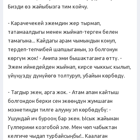
Бизди өз жайыбызга тим койчу.
- Карачечекей эжемдин жер тырмап,
татамаалдыгы менен жыйнап-терген белен
тамагына... Кайдагы арам чымындын конуп,
тердеп-тепчибей шапшыганын, ээ болгонун
көргүм жок! - Анипа эми бышактаганга өттү. -
Эжем ийнедейден жыйнап, кирсе чыккыс кылып,
үйүңүздү дүнүйөгө толтуруп, убайын көрбөдү.
- Тагдыр экен, арга жок. - Атам апам кайтыш
болгондон берки сен экөөңдүн жумшаган
мээнетиңди тилге алууну эп көрбөдүбү: -
Ушундай ич бурооң бар экен. Ысык жайынан
Гүлперини козгобой эле. Мен чөп чабыктан
келгиче чыдап турбайсыңбы!.. Каалаган