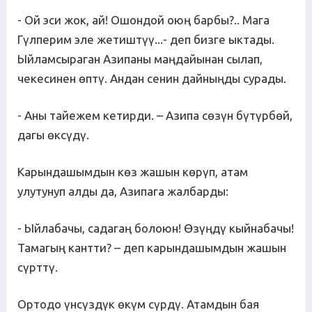
- Ой эси жок, ай! Ошондой оюң барбы?.. Мага
Гүлперим эле жетиштүү...- деп бизге ыктады.
Ыйламсыраган Азипаны маңдайынан сылап,
чекесинен өптү. Андан сенин дайныңды сурады.
- Аны тайежем кетирди. – Азипа сөзүн бүтүрбөй,
дагы өксүдү.
Карындашымдын көз жашын көрүп, атам
улутунуп алды да, Азипага жалбарды:
- Ыйлабачы, садагаң болоюн! Өзүңдү кыйнабачы!
Тамагың кантти? – деп карындашымдын жашын
сүрттү.
Ортодо үнсүздүк өкүм сүрдү. Атамдын бая