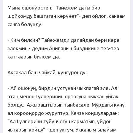
Мына ошону эстеп: “Тайежем дагы бир
шойкомду баштаган көрүнөт”- деп ойлоп, санаам
санга бөлүндү.
- Ким билсин? Тайежемди далайдан бери көрө
элекмин,- дедим Анипанын биздикине тез-тез
каттаарын билсем да.
Аксакал баш чайкай, күңгүрөндү:
- Ай ошонуң, бирдин үстүнөн чыкпагай эле. Ал
атаң менен Гүлперинин ортосуна чыккан уйгак
болду... Ажыраштырып тынбасале. Мурдагы күнү
ал корооңордо жүрүптүр. Кечээ коңшулардан:
“Ал Гүлперини түйүнчөгүн карматып, үйдөн
чыгарып койду” - деп уктум. Укканым ылайым