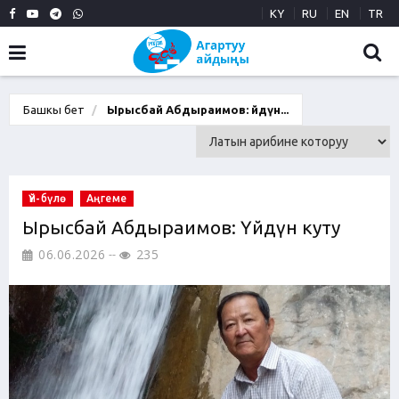
KY
RU
EN
TR
Башкы бет
Ырысбай Абдыраимов: Үйдүн...
Үй-бүлө
Аңгеме
Ырысбай Абдыраимов: Үйдүн куту
06.06.2026
235