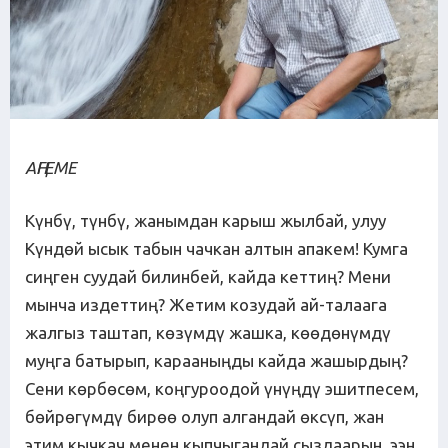
АҢГЕМЕ
Күнбү, түнбү, жанымдан карыш жылбай, улуу
Күндөй ысык табын чачкан алтын апакем! Кумга
сиңген суудай билинбей, кайда кеттиң? Мени
мынча издеттиң? Жетим козудай ай-талаага
жалгыз таштап, көзүмдү жашка, көөдөнүмдү
муңга батырып, карааныңды кайда жашырдың?
Сени көрбөсөм, коңгуроодой үнүңдү эшитпесем,
бөйрөгүмдү бирөө олуп алгандай өксүп, жан
этим кычкач менен кыпчыгандай сыздаарын, ээн