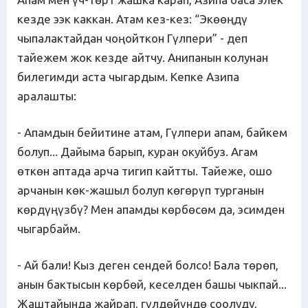
кезде ээк каккан. Атам кез-кез: “Экөөңдү
чыпалактайдан чоңойткон Гүлпери” - деп
тайежем жок кезде айтчу. Анипанын колунан
билегимди аста чыгардым. Кепке Азипа
аралашты:
- Апамдын бейитине атам, Гүлпери апам, байкем
болуп... Дайыма барып, куран окуйбуз. Агам
өткөн аптада арча тигип кайтты. Тайеже, ошо
арчанын көк-жашыл болуп көгөрүп турганын
көрдүңүзбү? Мен апамды көрбөсөм да, эсимден
чыгарбайм.
- Ай бали! Кыз деген сендей болсо! Бала төрөп,
анын бактысын көрбөй, кеселден башы чыкпай...
Жаштайында жайрап, гүлдөйүндө соолуду,