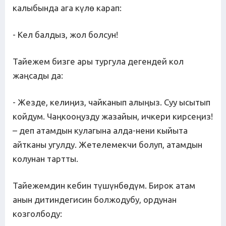
калыбында ага күлө карап:
- Кел балдыз, жол болсун!
Тайежем бизге ары тургула дегендей кол
жаңсады да:
- Жезде, келиңиз, чайканып алыңыз. Суу ысытып
койдум. Чаңкооңузду жазайын, ичкери кирсеңиз!
– деп атамдын кулагына алда-нени кыйыта
айтканы угулду. Жетелемекчи болуп, атамдын
колунан тартты.
Тайежемдин кебин түшүнбөдүм. Бирок атам
анын дитиндегисин болжодубу, ордунан
козголбоду: