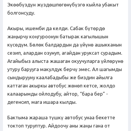
Экөөбүздүн жүздөшпөгөнүбүзгө кыйла убакыт
болгонсуду.
Акыры, ишемби да келди. Сабак бүтөрдө
жаңырчу коңгуроонун батырак кагылышын
күсөдүм. Бөлөк балдардын да үйүнө ашыкканын
сезип, алардан озунуп, агайдан уруксат сурадым.
Агайыбыз алыста жашаган окуучуларга үйлөрүнө
утуру барууга макулдук берчү эмес. Ал шагымды
сындырууну каалабадыбы же биздин айылга
каттаган акыркы автобус жөнөп кетсе, жолдо
калаарымды ойлодубу, айтор, “бара бер” -
дегенсип, мага ишара кылды.
Бактыма жараша түшкү автобус унаа бекетте
токтоп туруптур. Айдоочу аны жаңы гана от