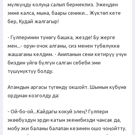
мүлкүңдү колуңа салып бермекпиз. Эжеңден
эмне калса, мына, баары сеники... Жүктөп кете
бер, Кудай жалгагыр!
- Гүлперинин түнөгү башка, жезде! Бу жерге
мен...- орун-очок алганы, сиз менен түбөлүккө
жашаганы келдим. - Анипанын сени кетирүү үчүн
биздин үйгө бүлгүн салган себеби эми
түшүнүктүү болду.
Атамдын аргасы түгөндү окшойт. Шымын күбүнө
ордунан козголду да:
- Ой-бо-ой...Кайдагы кокуй элең? Гүлпери
экөөбүздүн эрди-катын экенибизди чансак да,
мобу эки баланы балапан кезинен ошо чоңойтту.