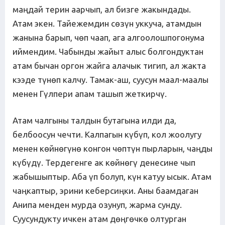
маңдай терин аарчып, ал бизге жакындады.
Атам экен. Тайежемдин сөзүн уккуча, атамдын
жанына барып, чөп чаап, ага алгоолошпогонума
иймендим. Чабынды жайыт алыс болгондуктан
атам бычан оргон жайга алачык тигип, ал жакта
кээде түнөп калчу. Тамак-аш, суусун маал-маалы
менен Гүлпери апам ташып жеткирчү.
Атам чалгыны талдын бутагына илди да,
белбоосун чечти. Калпагын күбүп, кол жоолугу
менен көйнөгүнө конгон чөптүн пырларын, чаңды
күбүдү. Тердегенге ак көйнөгү денесине чып
жабышыптыр. Аба үп болуп, күн катуу ысык. Атам
чаңкаптыр, эрини кеберсиңки. Аны баамдаган
Анипа менден мурда озунуп, жарма сунду.
Суусундукту ичкен атам дөңгөчкө олтурган