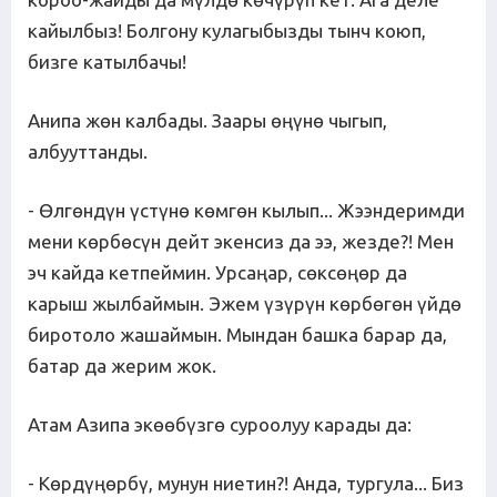
кайылбыз! Болгону кулагыбызды тынч коюп,
бизге катылбачы!
Анипа жөн калбады. Заары өңүнө чыгып,
албууттанды.
- Өлгөндүн үстүнө көмгөн кылып... Жээндеримди
мени көрбөсүн дейт экенсиз да ээ, жезде?! Мен
эч кайда кетпеймин. Урсаңар, сөксөңөр да
карыш жылбаймын. Эжем үзүрүн көрбөгөн үйдө
биротоло жашаймын. Мындан башка барар да,
батар да жерим жок.
Атам Азипа экөөбүзгө суроолуу карады да:
- Көрдүңөрбү, мунун ниетин?! Анда, тургула... Биз