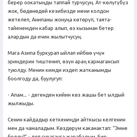
берер оокатыңды таппай турчусуң. Ат-көлүгүбүз
жок, бөдөнөдөй кезибизде мени колдон
жетелеп, Анипаны жонуңа көтөрүп, таята-
тайенемден кабар алып, өз кызынан бетер
алардын да ичин жылытчусуң.
Мага Азипа буркурап ыйлап ийбөө үчүн
эриндерин тиштенип, өзүн араң кармагансып
туюлду. Менин кимди издеп жатканымды
боолгоду да, буулугуп:
- Апам... - дегенден кийин көз жашы бет ылдый
жылжыды.
Сенин кайдадыр кеткениңди айткысы келгенин
мен да чамаладым. Көздөрүм каканактап: “Эмне
болду?” - деп сураганга жарабадым. Бир