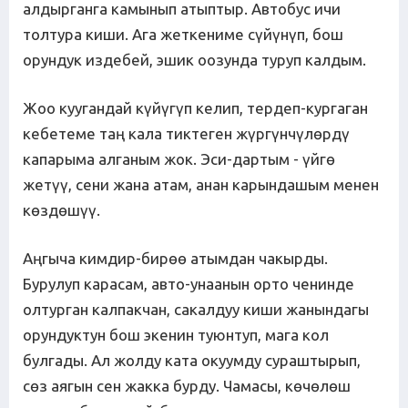
алдырганга камынып атыптыр. Автобус ичи
толтура киши. Ага жеткениме сүйүнүп, бош
орундук издебей, эшик оозунда туруп калдым.
Жоо куугандай күйүгүп келип, тердеп-кургаган
кебетеме таң кала тиктеген жүргүнчүлөрдү
капарыма алганым жок. Эси-дартым - үйгө
жетүү, сени жана атам, анан карындашым менен
көздөшүү.
Аңгыча кимдир-бирөө атымдан чакырды.
Бурулуп карасам, авто-унаанын орто ченинде
олтурган калпакчан, сакалдуу киши жанындагы
орундуктун бош экенин туюнтуп, мага кол
булгады. Ал жолду ката окуумду сураштырып,
сөз аягын сен жакка бурду. Чамасы, көчөлөш