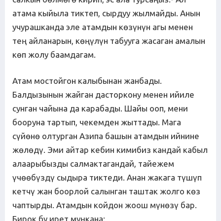
атама кыйыла тиктеп, сырдуу жылмайды. Анын
учурашканда эле атамдын көзүнүн агы менен
тең айланарын, көңүлүн табууга жасаган амалын
көп жолу баамдагам.
Атам мостойгон калыбынан жанбады.
Балдызынын жайган дасторкону менен ийиле
сунган чайына да карабады. Шайы ооп, мени
бооруна тартып, чекемден жыттады. Мага
сүйөнө олтурган Азипа башын атамдын ийнине
жөлөдү. Эми айтар кебин кимибиз кандай кабыл
алаарыбызды салмактагандай, тайежем
үчөөбүздү сыдыра тиктеди. Анан жакага түшүп
кетчү жан боорлой салынган таштак жолго көз
чаптырды. Атамдын койдон жоош мүнөзү бар.
Бирок бу ирет муңкана: