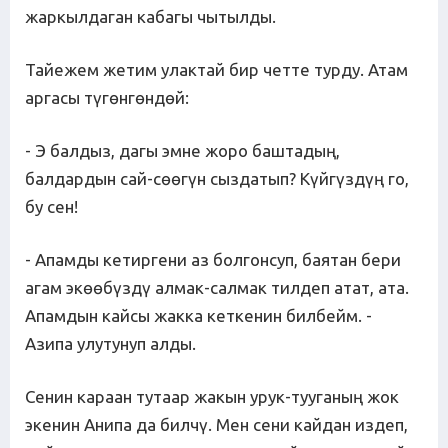
жаркылдаган кабагы чытылды.
Тайежем жетим улактай бир четте турду. Атам
аргасы түгөнгөндөй:
- Э балдыз, дагы эмне жоро баштадың,
балдардын сай-сөөгүн сыздатып? Күйгүздүң го,
бу сен!
- Апамды кетиргени аз болгонсуп, баятан бери
агам экөөбүздү алмак-салмак тилдеп атат, ата.
Апамдын кайсы жакка кеткенин билбейм. -
Азипа улутунуп алды.
Сенин караан тутаар жакын урук-тууганың жок
экенин Анипа да билчү. Мен сени кайдан издеп,