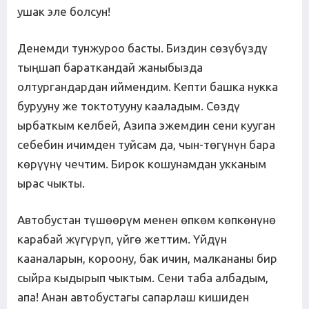
ушак эле болсун!
Денемди тунжуроо басты. Биздин сөзүбүздү
тыңшап бараткандай жаныбызда
олтургандардан иймендим. Кепти башка нукка
бурууну же токтотууну кааладым. Сөздү
ырбаткым келбей, Азипа эжемдин сени кууган
себебин ичимден туйсам да, чын-төгүнүн бара
көрүүнү чечтим. Бирок кошунамдан укканым
ырас чыкты.
Автобустан түшөөрүм менен өпкөм көпкөнүнө
карабай жүгүрүп, үйгө жеттим. Үйдүн
кааналарын, короону, бак ичин, малкананы бир
сыйра кыдырып чыктым. Сени таба албадым,
апа! Анан автобустагы сапарлаш кишиден