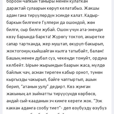
бороон-чапкын тамыры менен кулаткан
дарактай сулаарын көрүп келатабыз. Жакшы
адам гана тирүүлөрдүн эсинде калат. Кадыр-
баркын билгенге Гүлпери да ошондой, жөн
билги, сыр билги жубай. Ошон үчүн ата-энеңди
көзү барында баркта! Жүрөгү токтоп, акыретке
сапар тартканда, жер муштап, өкүрүп-бакырып,
жоктогонуң кыйшайган кылга татыбайт, балам!
Башың менен дубал сүз, чекеңди томуйт, ордуна
келбейт. Ырым-жырымдын баарын жаса, мүлдө
байлык чач, асман тиреген кабыр орнот, түмөн
кыргызды чакырып, байге чаптыртып, ашын
берип, “атанын уулу” дедирт. Көз жумган
жакының ал зыйнатты тирүүсүндө көрбөсө,
андай сый-кааданын эч кимге кереги жок. “Ээк
каккан адамга сообу тиет”- деп өзүбүздү өзүбүз