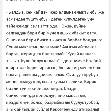
- Балдыз, сен кайдан, жер алдынан чыктыңбы же
асмандан түштүңбү? - деген күпүлдөгөн үнү
тайежемди селт эттирди. - Эжең дүйнө
салгандан бери бир мүчөл ашык убакыт өттү.
Ошондон бери бизге тынчтык бербес болдуң го!
Сенин максатың деги эмне? Ачыгын айтканда
барган жериңден бак таппай: “Кудай кааласа,
тынып, бүлө болуп калаар” - дегенимче болбой,
кайра эле бери тартасың. Ак ниетиң менен баш
баксаң, эшигим дайыма ачык. Сыйлуу төрүбүз
менен жылуу кеп, ызаат-урмат сеники. Бирок
биздин үйгө киришкениңди, бизди
бийлегениңди койбодуң. Бир максатың,
көздөгөнүң болсо, баарыбызды буулуктурбай,
ачык айтып, ак сүйлө! Көксөгөнүңдү аткаралы!