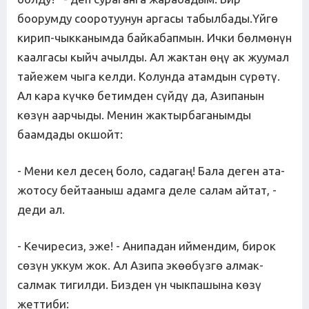
боорумду сооротуунун аргасы табылбады.Үйгө
кирип-чыкканымда байкабапмын. Ички бөлмөнүн
каалгасы кыйч ачылды. Ал жактан өңү ак жуумал
тайежем чыга келди. Колунда атамдын сүрөтү.
Ал кара күчкө бетимден сүйдү да, Азипанын
көзүн аарчыды. Менин жактырбаганымды
баамдады окшойт:
- Мени кел десең боло, садагаң! Бала деген ата-
жотосу бейтааныш адамга деле салам айтат, -
деди ал.
- Кечиресиз, эже! - Анипадан иймендим, бирок
сөзүн уккум жок. Ал Азипа экөөбүзгө алмак-
салмак тигилди. Бизден үн чыкпашына көзү
жеттиби: