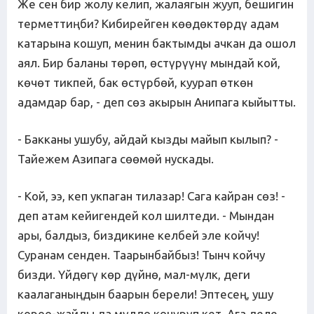
Же сен бир жолу келип, жалаягын жууп, бешигин
терметтиңби? Кибирейген көөдөктөрдү адам
катарына кошуп, менин бактымды ачкан да ошол
аял. Бир баланы төрөп, өстүрүүнү мындай кой,
көчөт тикпей, бак өстүрбөй, куурап өткөн
адамдар бар, - деп сөз акырын Анипага кыйытты.
- Бакканы ушубу, айдай кызды майып кылып? -
Тайежем Азипага сөөмөй нускады.
- Кой, ээ, кеп укпаган тилазар! Сага кайран сөз! -
деп атам кейигендей кол шилтеди. - Мындан
ары, балдыз, биздикине келбей эле койчу!
Суранам сенден. Таарынбайбыз! Тынч койчу
бизди. Үйдөгү көр дүйнө, мал-мүлк, деги
каалаганыңдын баарын берели! Эптесең, ушу
короо-жайды да мүлдө көчүрүп кет. Ага деле