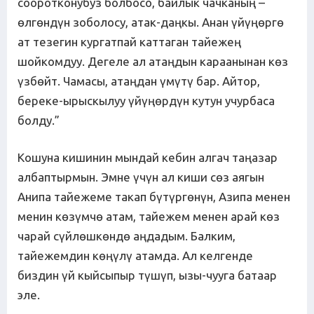
сооротконубуз болбосо, байлык чачканың –
өлгөндүн зоболосу, атак-даңкы. Анан үйүңөргө
ат тезегин кургатпай каттаган тайежең
шойкомдуу. Дегеле ал атаңдын караанынан көз
үзбөйт. Чамасы, атаңдан үмүтү бар. Айтор,
береке-ырыскылуу үйүңөрдүн кутун учурбаса
болду.”
Кошуна кишинин мындай кебин алгач таңазар
албаптырмын. Эмне үчүн ал киши сөз аягын
Анипа тайежеме такап бүтүргөнүн, Азипа менен
менин көзүмчө атам, тайежем менен арай көз
чарай сүйлөшкөндө аңдадым. Балким,
тайежемдин көңүлү атамда. Ал келгенде
биздин үй кыйсыпыр түшүп, ызы-чууга батаар
эле.