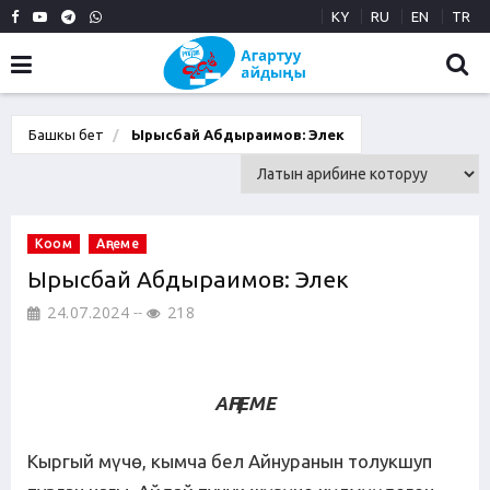
KY
RU
EN
TR
Башкы бет
Ырысбай Абдыраимов: Элек
Коом
Аңгеме
Ырысбай Абдыраимов: Элек
24.07.2024
218
АҢГЕМЕ
Кыргый мүчө, кымча бел Айнуранын толукшуп