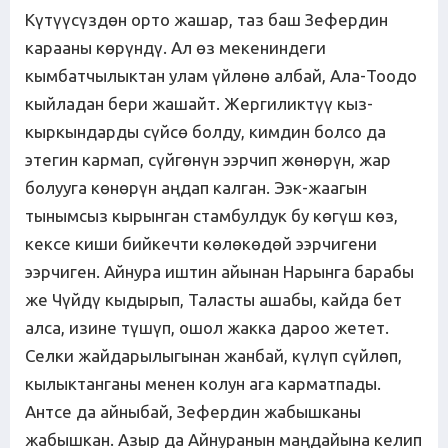
Күтүүсүздөн орто жашар, таз баш Зефердин
карааны көрүндү. Ал өз мекениндеги
кымбатчылыктан улам үйлөнө албай, Ала-Тоодо
кыйладан бери жашайт. Жергиликтүү кыз-
кыркындарды сүйсө болду, кимдин болсо да
этегин кармап, сүйгөнүн ээрчип жөнөрүн, жар
болууга көнөрүн аңдап калган. Ээк-жаагын
тынымсыз кырынган стамбулдук бу көгүш көз,
кексе киши бийкечти көлөкөдөй ээрчигени
ээрчиген. Айнура иштин айынан Нарынга барабы
же Чүйдү кыдырып, Таласты ашабы, кайда бет
алса, изине түшүп, ошол жакка дароо жетет.
Селки жайдарылыгынан жанбай, күлүп сүйлөп,
кылыктанганы менен колун ага карматпады.
Антсе да айныбай, Зефердин жабышканы
жабышкан. Азыр да Айнуранын маңдайына келип