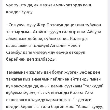
чөк түштү да, ак маржан мончокторду кош
колдоп сунду:
- Сиз үчүн муну Жер Ортолук деңиздин түбүнөн
таптырдым... Атайын суучул салдырдым. Айнура
айым, жок дебечи, сүйөм сени... Калыңды
каалашыңча төлөйүн! Анталия менен
Стамбулдагы үйлөрүмдү өзүңө өткөрүп
берейин!- деп жалбарды.
Таманынан жалагыдай болуп жүргөн Зеферден
тажаган кыз анын чын пейлинен айткандыгынан
күмөнсүрөдү да, анын демин суутканы “түлкүдөй
кубулма мүнөз, зыкымдыгыңды билем. Сага
окшогонго колумду карматкыча...” - дегиси
келди. Бирок ага тили барган жок. “Ашкан сулуу,