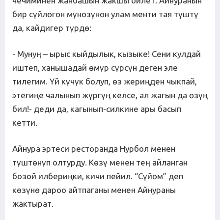
чечиминен жанбашын жакшы билет. Айнуранын
бир сүйлөгөн мүнөзүнөн улам менти тая түштү
да, кайдигер түрдө:
- Мунуң – ырыс кыйдылык, кызыке! Сени кулдай
иштеп, ханышадай өмүр сүрсүн деген эле
тилегим. Үй күчүк болуп, өз жериңден чыкпай,
этегиңе чалынып жүргүң келсе, ал жагын да өзүң
бил!- деди да, кагынып-силкине ары басып
кетти.
Айнура эртеси ресторанда Нурбол менен
түштөнүп олтурду. Көзү менен тең айланган
бозой илбериңки, кичи пейил. “Сүйөм” деп
көзүнө дароо айтпаганы менен Айнураны
жактырат.