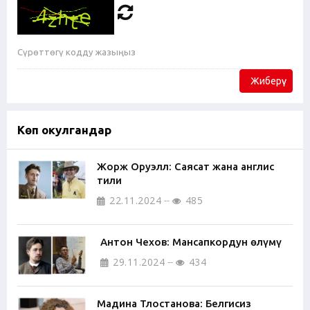
Жиберүү
Көп окулгандар
Жорж Оруэлл: Саясат жана англис
тили
22.11.2024
485
Антон Чехов: Мансапкордун өлүмү
29.11.2024
434
Мадина Тлостанова: Белгисиз