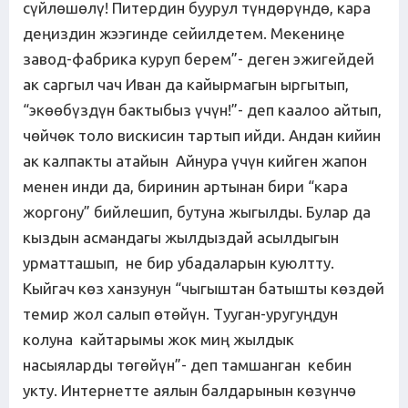
сүйлөшөлү! Питердин буурул түндөрүндө, кара
деңиздин жээгинде сейилдетем. Мекениңе
завод-фабрика куруп берем”- деген эжигейдей
ак саргыл чач Иван да кайырмагын ыргытып,
“экөөбүздүн бактыбыз үчүн!”- деп каалоо айтып,
чөйчөк толо вискисин тартып ийди. Андан кийин
ак калпакты атайын Айнура үчүн кийген жапон
менен инди да, биринин артынан бири “кара
жоргону” бийлешип, бутуна жыгылды. Булар да
кыздын асмандагы жылдыздай асылдыгын
урматташып, не бир убадаларын куюлтту.
Кыйгач көз ханзунун “чыгыштан батышты көздөй
темир жол салып өтөйүн. Тууган-уругуңдун
колуна кайтарымы жок миң жылдык
насыяларды төгөйүн”- деп тамшанган кебин
укту. Интернетте аялын балдарынын көзүнчө