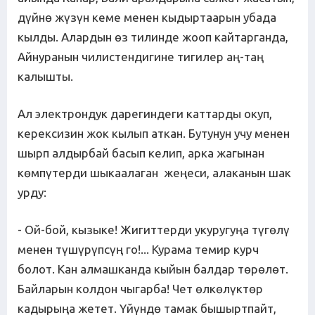
дүйнө жүзүн кеме менен кыдыртаарын убада
кылды. Алардын өз тилинде жооп кайтарганда,
Айнуранын чилистендигине тигилер аң-таң
калышты.
Ал электрондук дарегиндеги каттарды окуп,
керексизин жок кылып аткан. Бутунун учу менен
шырп алдырбай басып келип, арка жагынан
көмпүтерди шыкаалаган жеңеси, алаканын шак
урду:
- Ой-бой, кызыке! Жигиттерди укуругуңа түгөлү
менен түшүрүпсүң го!... Курама темир курч
болот. Кан алмашканда кыйын балдар төрөлөт.
Байларын колдон чыгарба! Чет өлкөлүктөр
кадырыңа жетет. Үйүндө тамак бышыртпайт,