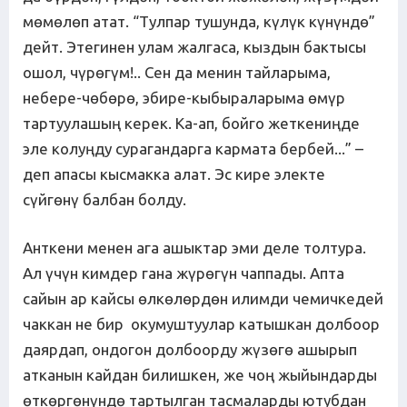
мөмөлөп атат. “Тулпар тушунда, күлүк күнүндө”
дейт. Этегинен улам жалгаса, кыздын бактысы
ошол, чүрөгүм!.. Сен да менин тайларыма,
небере-чөбөрө, эбире-кыбыраларыма өмүр
тартуулашың керек. Ка-ап, бойго жеткениңде
эле колуңду сурагандарга кармата бербей...” –
деп апасы кысмакка алат. Эс кире электе
сүйгөнү балбан болду.
Анткени менен ага ашыктар эми деле толтура.
Ал үчүн кимдер гана жүрөгүн чаппады. Апта
сайын ар кайсы өлкөлөрдөн илимди чемичкедей
чаккан не бир окумуштуулар катышкан долбоор
даярдап, ондогон долбоорду жүзөгө ашырып
атканын кайдан билишкен, же чоң жыйындарды
өткөргөнүндө тартылган тасмаларды ютубдан