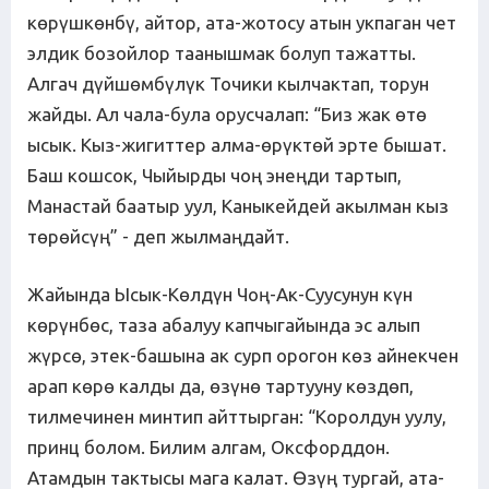
көрүшкөнбү, айтор, ата-жотосу атын укпаган чет
элдик бозойлор таанышмак болуп тажатты.
Алгач дүйшөмбүлүк Точики кылчактап, торун
жайды. Ал чала-була орусчалап: “Биз жак өтө
ысык. Кыз-жигиттер алма-өрүктөй эрте бышат.
Баш кошсок, Чыйырды чоң энеңди тартып,
Манастай баатыр уул, Каныкейдей акылман кыз
төрөйсүң” - деп жылмаңдайт.
Жайында Ысык-Көлдүн Чоң-Ак-Суусунун күн
көрүнбөс, таза абалуу капчыгайында эс алып
жүрсө, этек-башына ак сурп орогон көз айнекчен
арап көрө калды да, өзүнө тартууну көздөп,
тилмечинен минтип айттырган: “Королдун уулу,
принц болом. Билим алгам, Оксфорддон.
Атамдын тактысы мага калат. Өзүң тургай, ата-