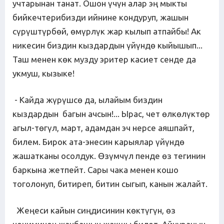
учтарынан танат. Ошон үчүн алар эң мыкты
бийкечтерибизди ийнине кондуруп, жашын
сүрүштүрбөй, өмүрлүк жар кылып атпайбы! Ак
никесин биздин кыздардын үйүндө кыйышып...
Таш менен көк музду эритер касиет сенде да
укмуш, кызыке!
- Кайда жүрүшсө да, ылайым биздин
кыздардын багын ачсын!... Ырас, чет өлкөлүктөр
агыл-төгүл, март, адамдан эч нерсе аяшпайт,
билем. Бирок ата-энесин карыялар үйүндө
жашатканы осолдук. Өзүмчүл пенде өз тегинин
баркына жетпейт. Сары чака менен кошо
тоголонуп, битиреп, битин сыгып, канын жалайт.
Жеңеси кайын сиңдисинин көктүгүн, өз