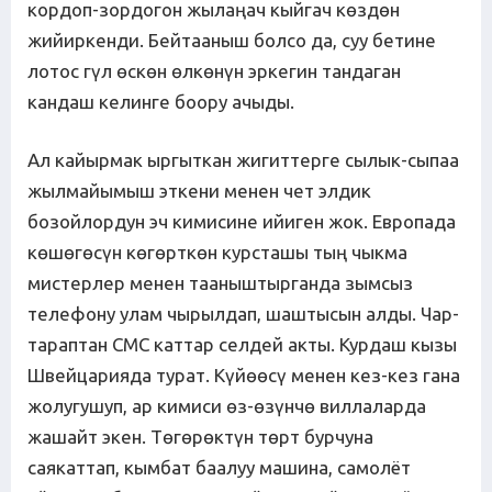
кордоп-зордогон жылаңач кыйгач көздөн
жийиркенди. Бейтааныш болсо да, суу бетине
лотос гүл өскөн өлкөнүн эркегин тандаган
кандаш келинге боору ачыды.
Ал кайырмак ыргыткан жигиттерге сылык-сыпаа
жылмайымыш эткени менен чет элдик
бозойлордун эч кимисине ийиген жок. Европада
көшөгөсүн көгөрткөн курсташы тың чыкма
мистерлер менен тааныштырганда зымсыз
телефону улам чырылдап, шаштысын алды. Чар-
тараптан СМС каттар селдей акты. Курдаш кызы
Швейцарияда турат. Күйөөсү менен кез-кез гана
жолугушуп, ар кимиси өз-өзүнчө виллаларда
жашайт экен. Төгөрөктүн төрт бурчуна
саякаттап, кымбат баалуу машина, самолёт