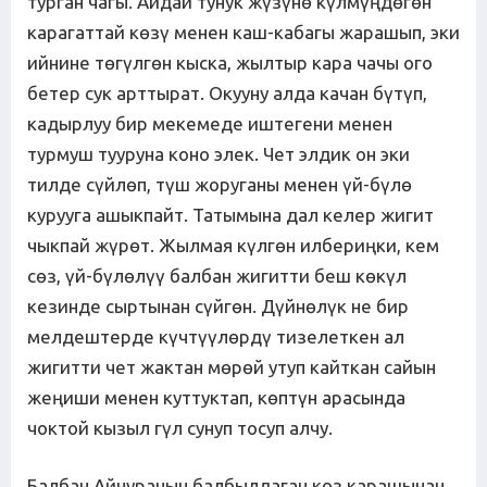
турган чагы. Айдай тунук жүзүнө күлмүңдөгөн
карагаттай көзү менен каш-кабагы жарашып, эки
ийнине төгүлгөн кыска, жылтыр кара чачы ого
бетер сук арттырат. Окууну алда качан бүтүп,
кадырлуу бир мекемеде иштегени менен
турмуш тууруна коно элек. Чет элдик он эки
тилде сүйлөп, түш жоруганы менен үй-бүлө
курууга ашыкпайт. Татымына дал келер жигит
чыкпай жүрөт. Жылмая күлгөн илбериңки, кем
сөз, үй-бүлөлүү балбан жигитти беш көкүл
кезинде сыртынан сүйгөн. Дүйнөлүк не бир
мелдештерде күчтүүлөрдү тизелеткен ал
жигитти чет жактан мөрөй утуп кайткан сайын
жеңиши менен куттуктап, көптүн арасында
чоктой кызыл гүл сунуп тосуп алчу.
Балбан Айнуранын балбылдаган көз карашынан