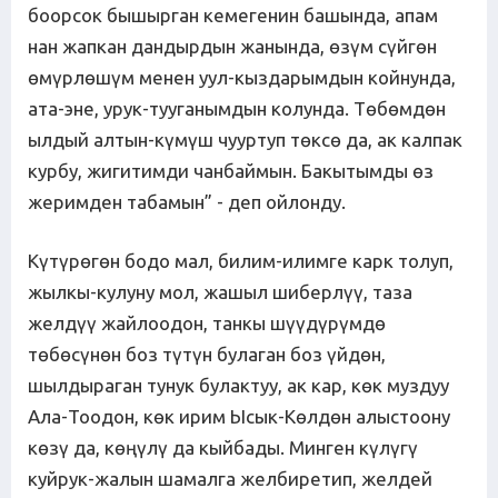
боорсок бышырган кемегенин башында, апам
нан жапкан дандырдын жанында, өзүм сүйгөн
өмүрлөшүм менен уул-кыздарымдын койнунда,
ата-эне, урук-тууганымдын колунда. Төбөмдөн
ылдый алтын-күмүш чууртуп төксө да, ак калпак
курбу, жигитимди чанбаймын. Бакытымды өз
жеримден табамын” - деп ойлонду.
Күтүрөгөн бодо мал, билим-илимге карк толуп,
жылкы-кулуну мол, жашыл шиберлүү, таза
желдүү жайлоодон, танкы шүүдүрүмдө
төбөсүнөн боз түтүн булаган боз үйдөн,
шылдыраган тунук булактуу, ак кар, көк муздуу
Ала-Тоодон, көк ирим Ысык-Көлдөн алыстоону
көзү да, көңүлү да кыйбады. Минген күлүгү
куйрук-жалын шамалга желбиретип, желдей