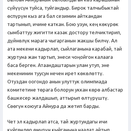
сүйүүсүн туйса, туйгандыр. Бирок талчыбыктай
өспүрүм кыз ага бал сезимин айткандан
тартынып, ичине каткан. Бою узун, кең көкүрөк
сымбаттуу жигитти казак достору телчиктирип,
дүйнөлүк марага чыгарганын жакшы билчү. Ал
ата мекени кадырлап, сыйлаганына карабай, тай
журтуна жан тартып, энеси чоңойгон калаага
баса берген. Атаандаштарын улам утуп, эне
мекенинин туусун нечен ирет көкөлөттү.
Отуздан оогондо анын улуттук олимпиада
комитетине төрага болорун уккан көрө албастар
башкесер жалдашып, аттырып өлтүрүштү.
Сөөгүн коюуга Айнура да жетип барды.
Чет эл кадырлап атса, тай журтундагы ичи
күйгөндөр өмүрүн кыйганына наалат айтып,