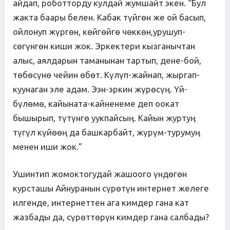
айдап, роботторду кулдай жумшайт экен. “Бул
жакта баары белен. Кабак түйгөн же ой басып,
ойлонуп жүргөн, көйгөйгө чөккөн,урушуп-
сөгүнгөн киши жок. Эркектери кызганычтан
алыс, аялдарын таманынан тартып, дене-бой,
төбөсүнө чейин өбөт. Күлүп-жайнап, жыргап-
куунаган эле адам. Ээн-эркин жүрөсүң. Үй-
бүлөмө, кайыната-кайненеме деп оокат
бышырып, түтүнгө уукпайсың. Кайын журтуң
түгүл күйөөң да башкарбайт, жүрүм-турумуң
менен иши жок.”
Ушинтип жомоктогудай жашоого үндөгөн
курсташы Айнуранын сүрөтүн интернет желеге
илгенде, интернеттен ага кимдер гана кат
жазбады да, сүрөттөрүн кимдер гана салбады?