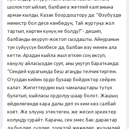
шолоктоп ыйлап, балбанга жетпей калганына
арман кылды. Казак боордоштору да: “Өзүбүздө
министр бол десе көнбөдүң. Тай журтуңа жол
тартып, көргөн күнүң не болду?”- дешип,
балбанды өкүрүп-жоктоп сыздашты. Айнуранын
тун сүйүүсүн билбесе да, балбан өзү менен ала
кетти. Арадан кыйла жыл өткөн соң өксүп,
көңүлү айласыздан сууп, аны унутуп баратканда:
“Сендей курагымда беш агаңды телчиктиргем.
Отуздан кийин ордо бузаар бойдоктор сейрек
калат. Жигиттердин кыз чамалаштары түтүн
булатып, кыйласы ордолуу шаар болот. Жашың
өйдөлөгөндө кара далы деп эч ким көз салбай
коёт. Же элүүнү этектеген, же жесил эркектер
колуңду сурайт. Карачы, сен эмес бак-дарактар
да бүрдөп, гүлдөп, тооктой жөжөлөп, жүзүмдөй