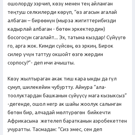
ошолорду ээрчип, көзү менен тең айланган
теңтуш селкилерди көрүп, “өз агасын агалай
албаган – бирөөнүн (мырза жигиттерибизди
кадырлай албаган - бөтөн эркектердин)
босогосун сагалайт... Эх, татына кыздар! Сүйүүгө
го, арга жок. Кимди сүйсөң, өз эркиң. Бирок
силер үчүн таттуу окшойт өзгө жердин
сорпосу?”- деп ичи ачышты.
Көзү жылтыраган акак тиш кара ынды да гүл
сунуп, шилекейин чубуртту. Айнура “ала-
тоолуктардан башканын сүйүүсү мага кызыксыз”
-дегенде, ошол негр ак шайы жоолук салынган
бөтөн бир, алчадай мөлтүрөгөн бийкечти
Африкасына жетелеп баратканын аэробекеттен
учуратты. Тасмадан: “Сиз эмес, сен деп