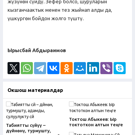
жүзүнөн сүйдү. Зефер болсо, шуруларын
кызганчаактык менен тез жыйнап алды да,
үшкүргөн бойдон жолго түштү.
Ырысбай Абдыраимов
Окшош материалдар
Токтош Абыкеев: Ыр
токтоткон алтын теңге
Табиятты сүйүү –
дүйнөнү, турмушту,