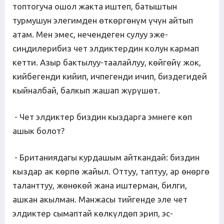
топтогуча ошол жакта иштеп, батыштын
турмушун элегимден өткөргөнүм үчүн айтып
атам. Мен эмес, нечендеген сулуу эже-
сиңдилерибиз чет элдиктердин колун кармап
кетти. Азыр бактылуу-таалайлуу, көйгөйү жок,
кийбегенди кийип, ичпегенди ичип, биздегидей
кыйналбай, балкып жашап жүрүшөт.
- Чет элдиктер биздин кыздарга эмнеге көп
ашык болот?
- Британиядагы курдашым айткандай: биздин
кыздар ак көрпө жайыл. Оттуу, таптуу, ар өнөргө
таланттуу, жөнөкөй жана иштерман, билги,
ашкан акылман. Манжасы тийгенде эле чет
элдиктер сымаптай көлкүлдөп эрип, эс-