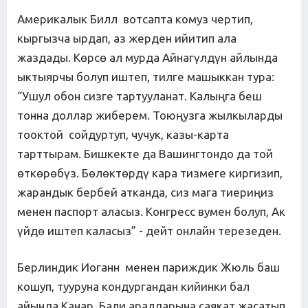
Америкалык Билл вотсапта комуз чертип,
кыргызча ырдап, аз жерден ийитип ала
жаздады. Көрсө ал мурда Айнагүлдүн айлында
ыктыярчы болуп иштеп, тилге машыккан тура:
“Ушул обон сизге тартууланат. Калыңга беш
тонна доллар жиберем. Тоюңузга жылкыларды
тооктой сойдуртуп, чучук, казы-карта
тарттырам. Бишкекте да Вашингтондо да той
өткөрөбүз. Бөлөктөрдү кара тизмеге киргизип,
жарандык бербей атканда, сиз мага тиериңиз
менен паспорт аласыз. Конгресс вумен болуп, Ак
үйдө иштеп каласыз” - дейт онлайн терезеден.
Берлиндик Иоганн менен париждик Жюль баш
кошуп, тууруна кондургандан кийинки бал
айында Канар, Бали аралдарына саякат жасатып,