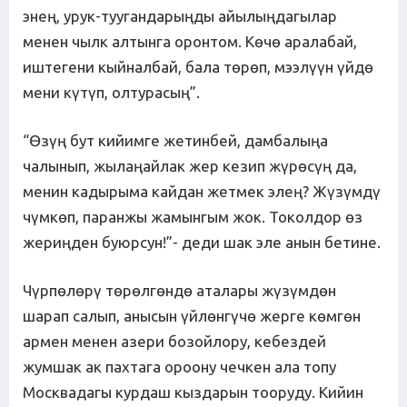
энең, урук-туугандарыңды айылыңдагылар
менен чылк алтынга оронтом. Көчө аралабай,
иштегени кыйналбай, бала төрөп, мээлүүн үйдө
мени күтүп, олтурасың”.
“Өзүң бут кийимге жетинбей, дамбалыңа
чалынып, жылаңайлак жер кезип жүрөсүң да,
менин кадырыма кайдан жетмек элең? Жүзүмдү
чүмкөп, паранжы жамынгым жок. Токолдор өз
жериңден буюрсун!”- деди шак эле анын бетине.
Чүрпөлөрү төрөлгөндө аталары жүзүмдөн
шарап салып, анысын үйлөнгүчө жерге көмгөн
армен менен азери бозойлору, кебездей
жумшак ак пахтага ороону чечкен ала топу
Москвадагы курдаш кыздарын тооруду. Кийин