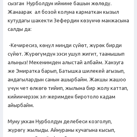
сызган Нурболдун ийнине башын жөлөдү.
Жанаарак ал бозой колуна карматкан кызыл
кутудагы шакекти Зефердин көзүнчө манжасына
салды да:
-Кечиресиз, көңүл миңди сүйөт, жүрөк бирди
сүйөт. Жүрөгүмдүн ээси ушул жигит, таанышып
алыңыз! Мекенимден алыстай албайм. Ханзуга
же Эмиратка барып, Батышка шилекей агызып,
андагылардын санын ашырбайм. Жакшы жашоо
үчүн чет өлкөгө тийип, жылына бир жолу каттап,
кийинчерээк эл-жеримден биротоло кадам
айырбайм.
Муну уккан Нурболдун делебеси козголуп,
жүрөгү жылыды. Айнураны кучагына кысып,