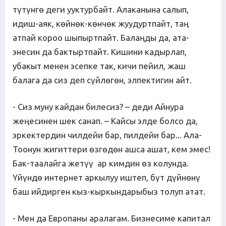
түтүнгө деги ууктурбайт. Алаканына салып,
идиш-аяк, көйнөк-көнчөк жуудуртпайт, таң
атпай короо шыпыртпайт. Балаңды да, ата-
энесин да бактыртпайт. Кишини кадырлап,
убакыт менен эсепке так, кичи пейил, жаш
балага да сиз деп сүйлөгөн, элпектигин айт.
- Сиз муну кайдан билесиз? – деди Айнура
жеңесинен шек санап. – Кайсы элде болсо да,
эркектердин чилдейи бар, пилдейи бар... Ала-
Тоонун жигиттери өзгөдөн ашса ашат, кем эмес!
Бак-таалайга жетүү ар кимдин өз колунда.
Үйүндө интернет аркылуу иштеп, бүт дүйнөнү
баш ийдирген кыз-кыркындарыбыз толуп атат.
- Мен да Европаны аралагам. Бизнесиме капитал