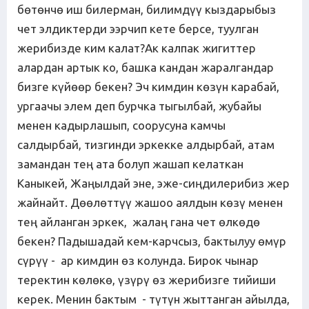
бөтөнчө иш билерман, билимдүү кыздарыбыз
чет элдиктерди ээрчип кете берсе, туулган
жерибизде ким калат?Ак калпак жигиттер
алардан артык ко, башка кандан жаралгандар
бизге күйөөр бекен? Эч кимдин көзүн карабай,
ургаачы элем деп бурчка тыгылбай, жубайы
менен кадырлашып, соорусуна камчы
салдырбай, тизгинди эркекке алдырбай, атам
замандан тең ата болуп жашап келаткан
Каныкей, Жаңылдай эне, эже-сиңдилерибиз жер
жайнайт. Дөөлөттүү жашоо аялдын көзү менен
тең айланган эркек, жалаң гана чет өлкөдө
бекен? Падышадай кем-карчсыз, бактылуу өмүр
сүрүү - ар кимдин өз колунда. Бирок чынар
теректин көлөкө, үзүрү өз жерибизге тийиши
керек. Менин бактым - түтүн жыттанган айылда,