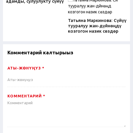
адамды, сулуулукту сүйүү
Татьяна Маркинова: Сүйүү
тууралуу жан-дүйнөңдү
козгогон назик сөздөр
Комментарий калтырыңыз
АТЫ-ЖӨНҮҢҮЗ *
КОММЕНТАРИЙ *