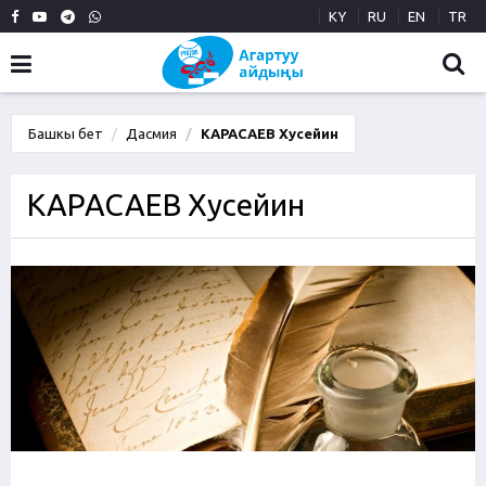
KY
RU
EN
TR
Башкы бет
Дасмия
КАРАСАЕВ Хусейин
КАРАСАЕВ Хусейин