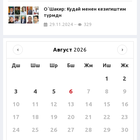
О`Шакир: Кудай менен кезигиштим
түрмөдөн
29.11.2024
329
Август
2026
Дш
Шш
Шр
Бш
Жм
Иш
Жк
1
2
3
4
5
6
7
8
9
10
11
12
13
14
15
16
17
18
19
20
21
22
23
24
25
26
27
28
29
30