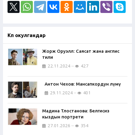
Көп окулгандар
Жорж Оруэлл: Саясат жана англис
тили
22.11.2024
427
Антон Чехов: Мансапкордун өлүмү
29.11.2024
401
Мадина Тлостанова: Белгисиз
кыздын портрети
27.01.2026
354