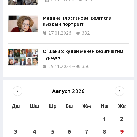
Мадина Тлостанова: Белгисиз
кыздын портрети
27.01.2026
382
О`Шакир: Кудай менен кезигиштим
түрмөдөн
29.11.2024
356
Август
2026
Дш
Шш
Шр
Бш
Жм
Иш
Жк
1
2
3
4
5
6
7
8
9