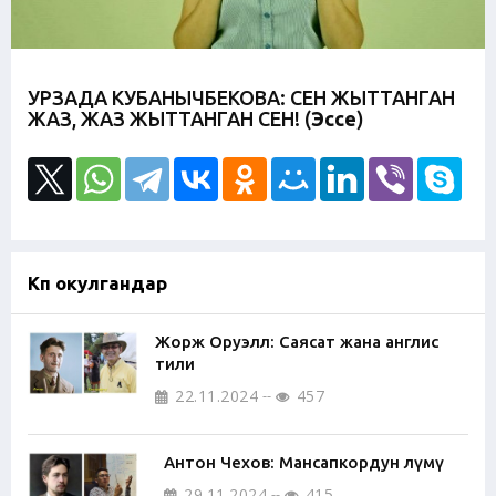
УРЗАДА КУБАНЫЧБЕКОВА: СЕН ЖЫТТАНГАН
ЖАЗ, ЖАЗ ЖЫТТАНГАН СЕН! (
Эссе
)
Көп окулгандар
Жорж Оруэлл: Саясат жана англис
тили
22.11.2024
457
Антон Чехов: Мансапкордун өлүмү
29.11.2024
415