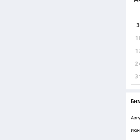
3
1
1
2
3
Биз
Авг
Июн