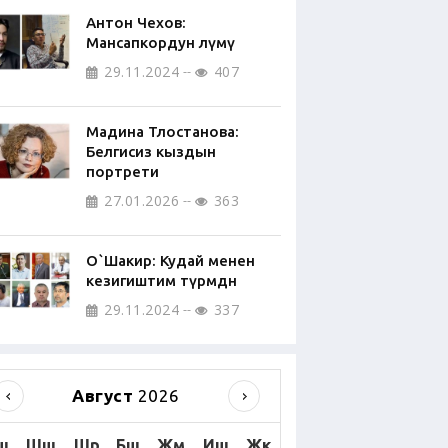
Антон Чехов:
Мансапкордун өлүмү
29.11.2024
407
Мадина Тлостанова:
Белгисиз кыздын
портрети
27.01.2026
363
О`Шакир: Кудай менен
кезигиштим түрмөдөн
29.11.2024
337
Август
2026
ш
Шш
Шр
Бш
Жм
Иш
Жк