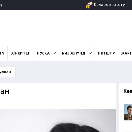
ү
Колдоо көрсөтүү
ӨТҮ
ЭЛ-КИТЕП
НУСКА
БИЗ ЖӨНҮНДӨ
ӨНӨКТӨШТӨР
ЖАР
улкан
ан
Кө