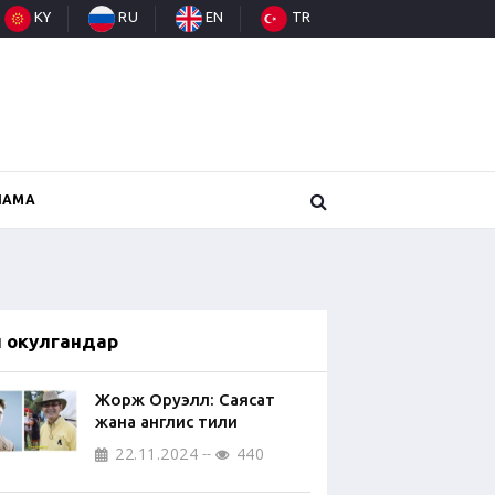
KY
RU
EN
TR
НАМА
п окулгандар
Жорж Оруэлл: Саясат
жана англис тили
22.11.2024
440