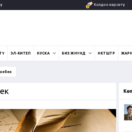
ү
Колдоо көрсөтүү
ӨТҮ
ЭЛ-КИТЕП
НУСКА
БИЗ ЖӨНҮНДӨ
ӨНӨКТӨШТӨР
ЖАР
озбек
ек
Кө