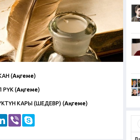
АН (
Аңгеме
)
ӨРҮК (
Аңгеме
)
КТҮН КАРЫ (ШЕДЕВР) (
Аңгеме
)
Д