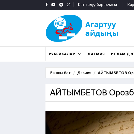
Катталуу баракчасы
Кирү
РУБРИКАЛАР
ДАСМИЯ
ИСЛАМ ДӨӨЛ
Башкы бет
Дасмия
АЙТЫМБЕТОВ Ор
АЙТЫМБЕТОВ Орозб