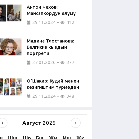
Антон Чехов:
Мансапкордун өлүмү
29.11.2024
412
Мадина Тлостанова:
Белгисиз кыздын
портрети
27.01.2026
377
О`Шакир: Кудай менен
кезигиштим түрмөдөн
29.11.2024
348
Август
2026
ш
Шш
Шр
Бш
Жм
Иш
Жк