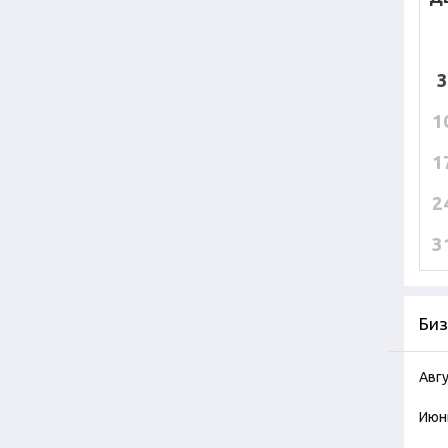
3
1
1
2
3
Биз
Авг
Июн