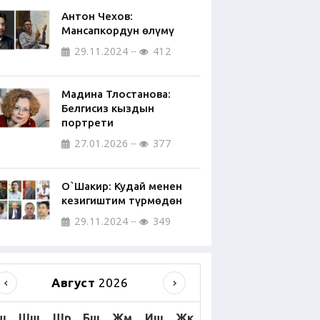
Антон Чехов:
Мансапкордун өлүмү
29.11.2024
412
Мадина Тлостанова:
Белгисиз кыздын
портрети
27.01.2026
377
О`Шакир: Кудай менен
кезигиштим түрмөдөн
29.11.2024
349
Август
2026
ш
Шш
Шр
Бш
Жм
Иш
Жк