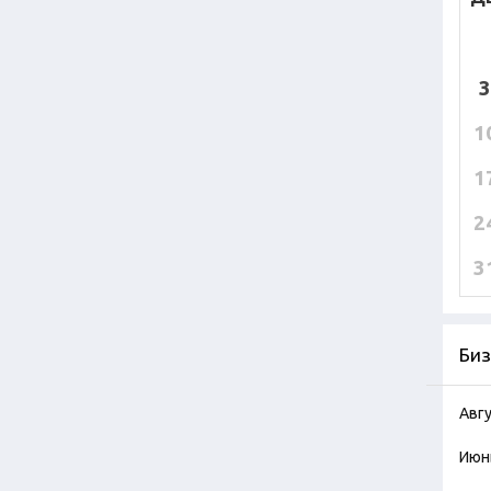
3
1
1
2
3
Биз
Авг
Июн