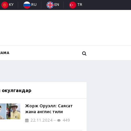
KY
RU
EN
TR
НАМА
п окулгандар
Жорж Оруэлл: Саясат
жана англис тили
22.11.2024
449