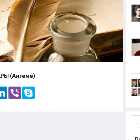
РЫ (
Аңгеме
)
Д