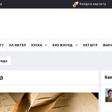
ү
Колдоо көрсөтүү
ӨТҮ
ЭЛ-КИТЕП
НУСКА
БИЗ ЖӨНҮНДӨ
ӨНӨКТӨШТӨР
ЖАР
зада
а
Кө