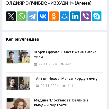
ЭЛДИЯР ЭЛЧИБЕК: «ИЗЗУДИН» (
Аңгеме
)
Көп окулгандар
Жорж Оруэлл: Саясат жана англис
тили
22.11.2024
446
Антон Чехов: Мансапкордун өлүмү
29.11.2024
411
Мадина Тлостанова: Белгисиз
кыздын портрети