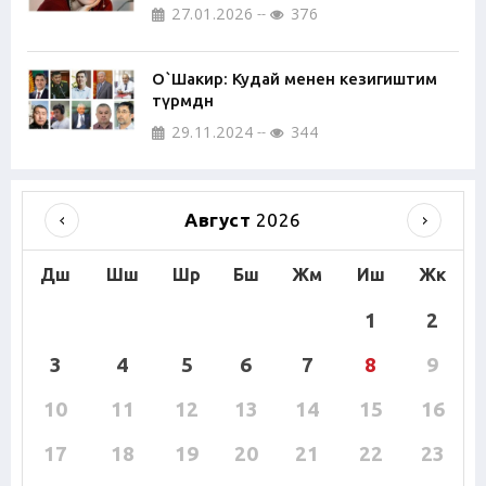
27.01.2026
376
О`Шакир: Кудай менен кезигиштим
түрмөдөн
29.11.2024
344
Август
2026
Дш
Шш
Шр
Бш
Жм
Иш
Жк
1
2
3
4
5
6
7
8
9
10
11
12
13
14
15
16
17
18
19
20
21
22
23