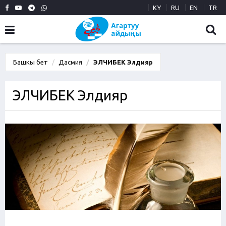
KY
RU
EN
TR
Башкы бет
Дасмия
ЭЛЧИБЕК Элдияр
ЭЛЧИБЕК Элдияр