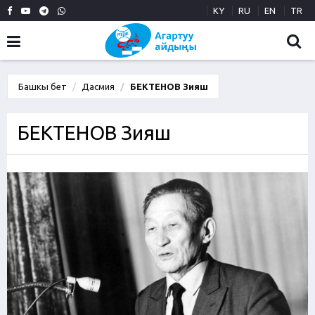
KY
RU
EN
TR
Башкы бет
Дасмия
БЕКТЕНОВ Зияш
БЕКТЕНОВ Зияш