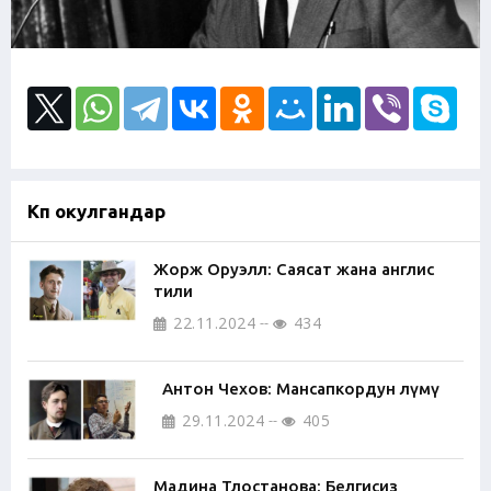
Көп окулгандар
Жорж Оруэлл: Саясат жана англис
тили
22.11.2024
434
Антон Чехов: Мансапкордун өлүмү
29.11.2024
405
Мадина Тлостанова: Белгисиз