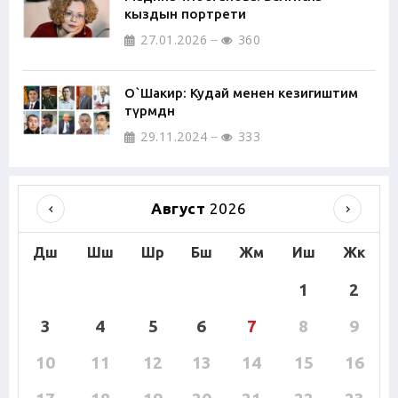
кыздын портрети
27.01.2026
360
О`Шакир: Кудай менен кезигиштим
түрмөдөн
29.11.2024
333
Август
2026
Дш
Шш
Шр
Бш
Жм
Иш
Жк
1
2
3
4
5
6
7
8
9
10
11
12
13
14
15
16