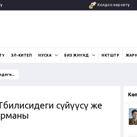
ү
Колдоо көрсөтүү
ӨТҮ
ЭЛ-КИТЕП
НУСКА
БИЗ ЖӨНҮНДӨ
ӨНӨКТӨШТӨР
ЖАР
деги...
Кө
Тбилисидеги сүйүүсү же
арманы