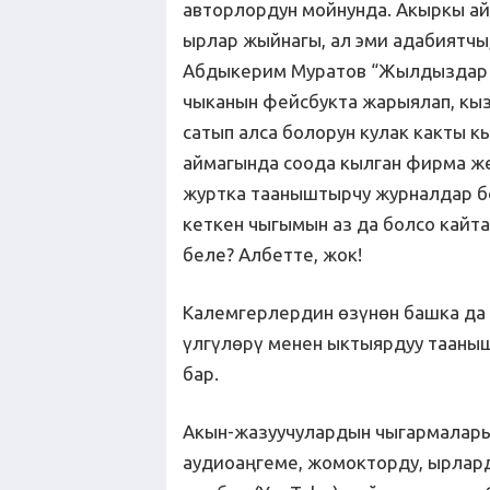
авторлордун мойнунда. Акыркы ай
ырлар жыйнагы, ал эми адабиятчы,
Абдыкерим Муратов “Жылдыздар т
чыканын фейсбукта жарыялап, кы
сатып алса болорун кулак какты 
аймагында соода кылган фирма ж
журтка тааныштырчу журналдар бо
кеткен чыгымын аз да болсо кайт
беле? Албетте, жок!
Калемгерлердин өзүнөн башка да
үлгүлөрү менен ыктыярдуу тааныш
бар.
Акын-жазуучулардын чыгармалары
аудиоаңгеме, жомокторду, ырлар