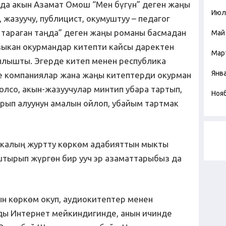
да акын Азамат Омош “Мен бүгүн” деген жаңы
Июл
 жазуучу, публицист, окумуштуу – педагог
араган таңда” деген жаңы романы басмадан
Май
зыкан окурмандар китепти кайсы даректен
Мар
кылышты. Эгерде китеп менен республика
Янв
е компаниялар жана жаңы китептерди окурман
лсо, акын-жазуучулар минтип убара тартып,
Ноя
арып алуунун амалын ойлоп, убайым тартмак
 калың журтту көркөм адабияттын мыкты
тырып жүргөн бир ууч эр азаматтарыбыз да
н көркөм окуп, аудиокитептер менен
ды Интернет мейкиндигинде, анын ичинде