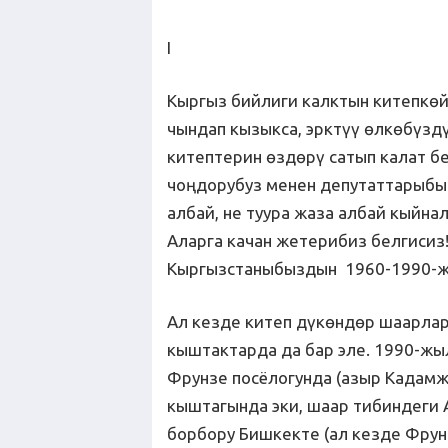
I
Кыргыз бийлиги калктын китепкөй
чындап кызыкса, эрктүү өлкөбүзд
китептерин өздөрү сатып калат бе
чоңдорубуз менен депутаттарыбыз
албай, не туура жаза албай кыйн
Аларга качан жетерибиз белгисиз!
Кыргызстаныбыздын 1960-1990-ж
Ал кезде китеп дүкөндөр шаарлар
кыштактарда да бар эле. 1990-жы
Фрунзе посёлогунда (азыр Кадамжа
кыштагында эки, шаар тибиндеги 
борбору Бишкекте (ал кезде Фрунз