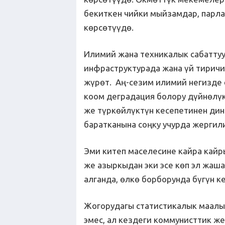
бекиткен чийки мыйзамдар, парл
көрсөтүүдө.
Илимий жана техникалык сабаттуу
инфраструктурада жана үй тиричи
жүрөт. Аң-сезим илимий негизде 
коом деградация болору дүйнөлү
же түркөйлүктүн кесепетинен ди
баратканына соңку учурда жергил
Эми китеп маселесине кайра кай
же азыркыдан эки эсе көп эл жаша
алганда, өлкө борборунда бүгүн к
Жогорудагы статистикалык маалым
эмес, ал кездеги коммунисттик 