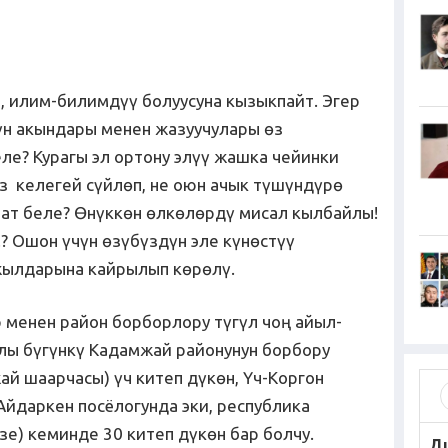
, илим-билимдүү болуусуна кызыкпайт. Эгер
үн акындары менен жазуучулары өз
ле? Курагы эл ортону элүү жашка чейинки
 келегей сүйлөп, не оюн ачык түшүндүрө
алат беле? Өнүккөн өлкөлөрдү мисал кылбайлы!
? Ошон үчүн өзүбүздүн эле күнөстүү
ылдарына кайрылып көрөлү.
 менен район борборлору түгүл чоң айыл-
лы бүгүнкү Кадамжай районунун борбору
й шаарчасы) үч китеп дүкөн, Үч-Коргон
Айдаркен посёлогунда эки, республика
е) кеминде 30 китеп дүкөн бар болчу.
Д