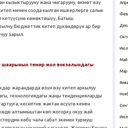
 кызыктырууну жана чыгарууну, өкмөт өзү
Апр
 китеп менен соода кылган ишкерлерге салык
Фев
п кетүүсүнө көмөктөшүү, Батыш
Дек
тылчу бюджеттик китеп дүкөндөрүн ар бир
чуу зарыл.
Окт
Июл
Май
ег шаарынын темир жол вокзалындагы
Мар
Янв
дар жарандарда өзүн өзү китеп аркылуу
Ноя
дагы, технологиядагы жаңы тенденцияларды
агартууга, кесиптик жактан өсүүгө кенен
Сен
лкөдө алтымыштан көп жогорку окуу жай
Июл
стердин көбү чала сабат экенин турмуш
 даярдаган ырасмий кагаздар, Жогорку Кеңеш