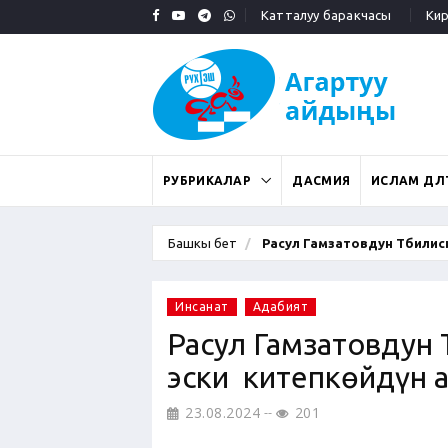
Катталуу баракчасы
Кирү
РУБРИКАЛАР
ДАСМИЯ
ИСЛАМ ДӨӨЛ
Башкы бет
Расул Гамзатовдун Тбилиси
Инсанат
Адабият
Расул Гамзатовдун 
эски китепкөйдүн 
23.08.2024
201