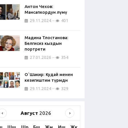
Антон Чехов:
Мансапкордун өлүмү
29.11.2024
401
Мадина Тлостанова:
Белгисиз кыздын
портрети
27.01.2026
354
О`Шакир: Кудай менен
кезигиштим түрмөдөн
29.11.2024
329
Август
2026
ш
Шш
Шр
Бш
Жм
Иш
Жк