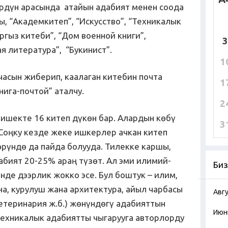
рдүн арасында атайын адабият менен соода
ы, “Академкитеп”, “Искусство”, “Техникалык
ргыз китеби”, “Дом военной книги”,
3
я литература”, “Букинист”.
1
асын жиберип, каалаган китебин почта
1
нига-почтой” аталчу.
2
Бишекте 16 китеп дүкөн бар. Алардын көбү
3
Соңку кезде жеке ишкерлер ачкан китеп
рүндө да пайда болууда. Тилекке каршы,
бият 20-25% араң түзөт. Ал эми илимий-
Биз
де дээрлик жокко эсе. Бул боштук – илим,
а, курулуш жана архитектура, айыл чарбасы
Авг
етеринария ж.б.) жөнүндөгү адабияттын
Июн
ехникалык адабиятты чыгарууга авторлорду