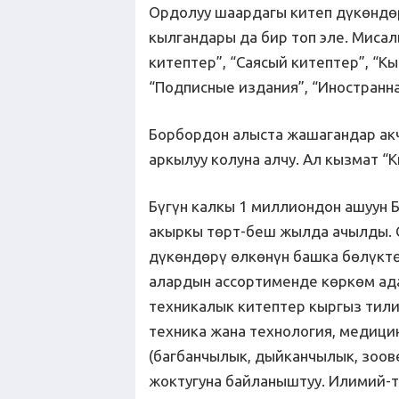
Ордолуу шаардагы китеп дүкөндө
кылгандары да бир топ эле. Мисал
китептер”, “Саясый китептер”, “Кы
“Подписные издания”, “Иностранна
Борбордон алыста жашагандар акч
аркылуу колуна алчу. Ал кызмат “К
Бүгүн калкы 1 миллиондон ашуун 
акыркы төрт-беш жылда ачылды. 
дүкөндөрү өлкөнүн башка бөлүктө
алардын ассортименде көркөм ада
техникалык китептер кыргыз тилин
техника жана технология, медицин
(багбанчылык, дыйканчылык, зоов
жоктугуна байланыштуу. Илимий-т