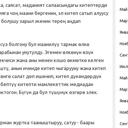
а, саясат, маданият салаасындагы китептерди
Май
яга чоң маани бергенин, эл китеп сатып алуусу
 болушу зарыл экенин терең аңдап
Мар
Янв
сүз болгону бул маанилүү тармак өлкө
Ноя
рабынан унутулду. Эгемен өлкөнүн өзүн
Сен
текчиси жана аны менен кошо өкмөткө келген
Июл
тү, анын ичинде китеп чыгарууну жана китеп
жөнгө салат деп ишенип, китеп дүкөндөрдүн
Май
ебептүү китепти мамлекеттик медиадан
Мар
ктогон. Бүгүн да бул түшүнүк өзгөрө элек.
Янв
Ноя
рман журтка тааныштыруу, сатуу - баары
Сен