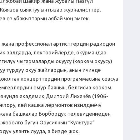
Олжобай Шакир жана жубайы Назгүл
 Кыязов сыяктуу ынтызар журналисттер,
в өз убакыттарын аябай чоң эмгек
 жана профессионал артисттердин радиодон
тик залдарда, лекторийлерде, окурмандар
илүү чыгармаларды окуусу (көркөм окуусу)
уу түрдүү окуу жайлардын, анын ичинде
коюлган концерттердин программасына сөзсүз
лемгерлердин өмүр баянын, белгисиз көркөм
өнүндө академик Дмитрий Лихачёв (1906-
ктору, көй кашка лермонтов изилдөөчү
 жана башкалар Борбордук телевидениеден
 жөрөлгө бүгүн Орусиянын “Культура”
дүү улантылууда, а бизде жок.