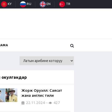
KY
RU
EN
TR
НАМА
п окулгандар
Жорж Оруэлл: Саясат
жана англис тили
22.11.2024
427