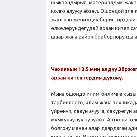
шыктандырып, материалдык жактан
колго алуусу абзел. Ошондой эле
жагынан жеңилдик берип, ирдени
өлкөлөрүндөгүдөй арзан китеп са
шаар жана район борборлорунда а
Чехиянын 13.5 миң элдүү Збрж
арзан китептердин дүкөнү.
Мына ошондо илим-билимге кызык
тарбиялоого, илим жана техника
үйрөнүп, көзүн ачууга, көкүрөгүн 
мүмкүнчүлүк түзүлөт. Анткени, ө
болгону менен алар даярдаган ади
көрсөтүүдө. Өкмөттүк мекемелер