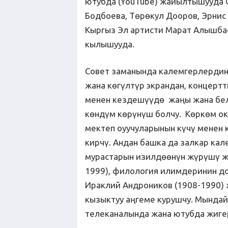
ютубда (YouTube) жайылтышууда 
Бодбоева, Төрөкул Дооров, Эрнис
Кыргыз Эл артисти Марат Алышбае
кылышууда.
Совет заманында калемгерлердин
жана көгүлтүр экрандан, концерт
менен кездешүүдө жаңы жана белг
көндүм көрүнүш болчу. Көркөм ок
мектеп оуучуларынын күчү менен 
кирчү. Андан башка да залкар ка
мурастарын изилдөөнүн жүрүшү ж
1999), филология илимдеринин до
Ираклий Андроников (1908-1990)
кызыктуу аңгеме курушчу. Мындай
телеканалында жана ютубда жигер