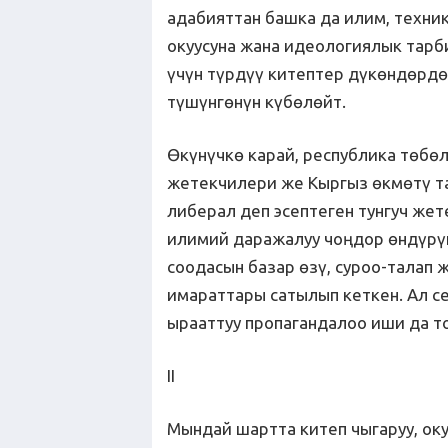
адабияттан башка да илим, техник
окуусуна жана идеологиялык тарби
үчүн түрдүү китептер дүкөндөрдө
түшүнгөнүн күбөлөйт.
Өкүнүчкө карай, республика төбөл
жетекчилери же Кыргыз өкмөтү та
либерал деп эсептеген тунгуч же
илимий даражалуу чоңдор өндүрүш
соодасын базар өзү, суроо-талап 
имараттары сатылып кеткен. Ал с
ырааттуу пропагандалоо иши да то
II
Мындай шартта китеп чыгаруу, оку