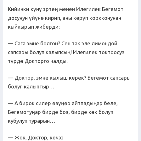
Кийинки күнү эртең менен Илегилек Бегемот
досунун үйүнө кирип, аны көрүп коркконунан
кыйкырып жиберди:
— Сага эмне болгон? Сен так эле лимондой
сапсары болуп калыпсың! Илегилек токтоосуз
түрдө Докторго чалды.
— Доктор, эмне кылыш керек? Бегемот сапсары
болуп калыптыр…
— А бирок силер өзүңөр айтпадыңар беле,
Бегемотуңар бирде боз, бирде көк болуп
кубулуп турарын…
— Жок, Доктор, кечээ