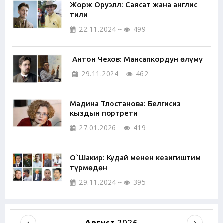
Жорж Оруэлл: Саясат жана англис
тили
22.11.2024
499
Антон Чехов: Мансапкордун өлүмү
29.11.2024
462
Мадина Тлостанова: Белгисиз
кыздын портрети
27.01.2026
419
О`Шакир: Кудай менен кезигиштим
түрмөдөн
29.11.2024
395
Август
2026