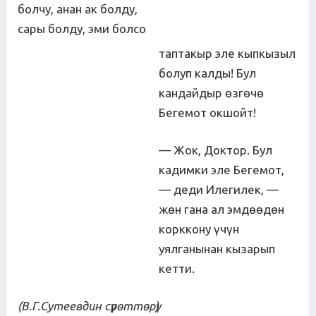
болчу, анан ак болду,
сары болду, эми болсо
таптакыр эле кыпкызыл
болуп калды! Бул
кандайдыр өзгөчө
Бегемот окшойт!
— Жок, Доктор. Бул
кадимки эле Бегемот,
— деди Илегилек, —
жөн гана ал эмдөөдөн
корккону үчүн
уялганынан кызарып
кетти.
(В.Г.Сутеевдин сүрөттөрү)