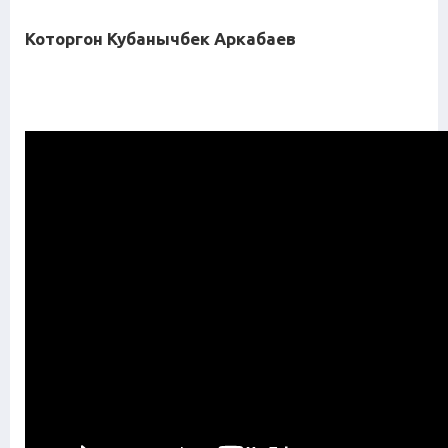
Которгон Кубанычбек Аркабаев