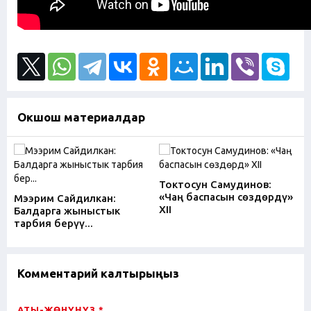
Окшош материалдар
Токтосун Самудинов:
«Чаң баспасын сѳздѳрдү»
Мээрим Сайдилкан:
XII
Балдарга жыныстык
тарбия берүү...
Комментарий калтырыңыз
АТЫ-ЖӨНҮҢҮЗ *