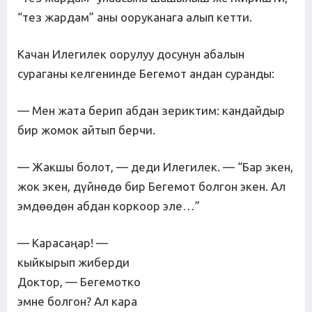
“тез жардам” аны ооруканага алып кетти.
Качан Илегилек оорулуу досунун абалын
сураганы келгенинде Бегемот андан суранды:
— Мен жата берип абдан зериктим: кандайдыр
бир жомок айтып берчи.
— Жакшы болот, — деди Илегилек. — “Бар экен,
жок экен, дүйнөдө бир Бегемот болгон экен. Ал
эмдөөдөн абдан коркоор эле…”
— Карасаңар! —
кыйкырып жиберди
Доктор, — Бегемотко
эмне болгон? Ал кара