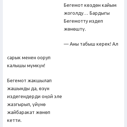
Бегемот көздөн кайым
жоголду… Бардыгы
Бегемотту издеп
жөнөштү.
— Аны табыш керек! Ал
сарык менен ооруп
калышы мүмкүн!
Бегемот жакшылап
жашынды да, өзүн
издегендерди оңой эле
жазгырып, үйүнө
жайбаракат жөнөп
кетти.