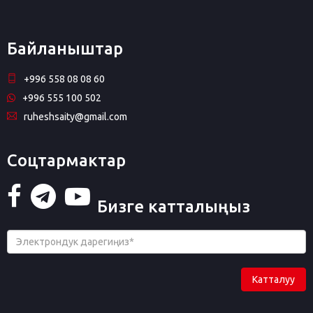
Байланыштар
+996 558 08 08 60
+996 555 100 502
ruheshsaity@gmail.com
Соцтармактар
Бизге катталыңыз
Катталуу