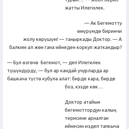
жатты Илегилек.
— Ак Бегемотту
өмүрүмдө биринчи
жолу көрүшүм! — таңыркады Доктор. — А
балким ал жөн гана ийнеден коркуп жаткандыр?
— Бул өзгөчө Бегемот, — деп Илегилек
түшүндүрдү, — бул ар кандай учурларда ар
башкача түстө кубула алат: бирде кара, бирде
боз, кээде көк…
Доктор атайын
бегемоттордун калың
терисине арналган
ийнесин издеп тапкыча