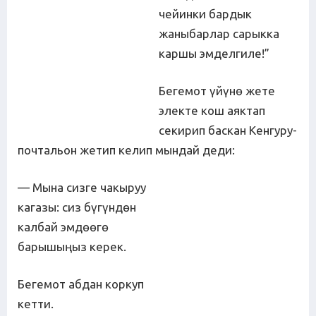
чейинки бардык
жаныбарлар сарыкка
каршы эмделгиле!”
Бегемот үйүнө жете
электе кош аяктап
секирип баскан Кенгуру-
почтальон жетип келип мындай деди:
— Мына сизге чакыруу
кагазы: сиз бүгүндөн
калбай эмдөөгө
барышыңыз керек.
Бегемот абдан коркуп
кетти.