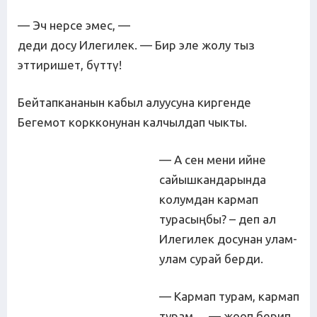
— Эч нерсе эмес, —
деди досу Илегилек. — Бир эле жолу тыз
эттиришет, бүттү!
Бейтапкананын кабыл алуусуна киргенде
Бегемот коркконунан калчылдап чыкты.
— А сен мени ийне
сайышкандарында
колумдан кармап
турасыңбы? – деп ал
Илегилек досунан улам-
улам сурай берди.
— Кармап турам, кармап
турам… — жооп берип