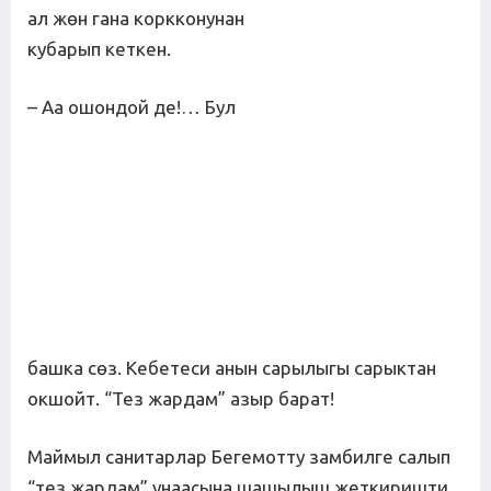
ал жөн гана коркконунан
кубарып кеткен.
– Аа ошондой де!… Бул
башка сөз. Кебетеси анын сарылыгы сарыктан
окшойт. “Тез жардам” азыр барат!
Маймыл санитарлар Бегемотту замбилге салып
“тез жардам” унаасына шашылыш жеткиришти,