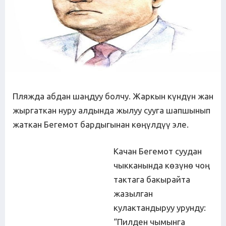
Пляжда абдан шаңдуу болчу. Жаркын күндүн жан
жыргаткан нуру алдында жылуу сууга шапшынып
жаткан Бегемот бардыгынан көңүлдүү эле.
Качан Бегемот суудан
чыкканында көзүнө чоң
тактага бакырайта
жазылган
кулактандыруу урунду:
“Пилден чымынга