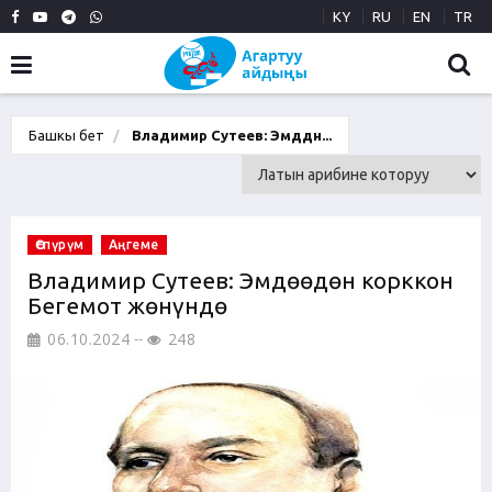
KY
RU
EN
TR
Башкы бет
Владимир Сутеев: Эмдөөдөн...
Өспүрүм
Аңгеме
Владимир Сутеев: Эмдөөдөн корккон
Бегемот жөнүндө
06.10.2024
248