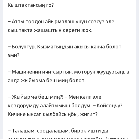
Кыштактансың го?
– Атты төөдөн айырмалаш үчүн сөзсүз эле
кыштакта жашаштын кереги жок.
– Болуптур. Кызматыңдын акысы канча болот
эми?
– Машиненин ичи-сыртын, моторун жуудурсаңыз
анда жыйырма беш миң болот.
– Жыйырма беш миң?! – Мен калп эле
көздөрүмдү алайтымыш болдум. – Койсоңчу?
Кичине ынсап кылбайсыңбы, жигит?
– Талашам, соодалашам, бирок ишти да