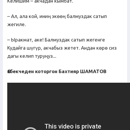
Келишим – акчадан кымбат.
– Ал, ала кой, иниң экөөң балмуздак сатып
жегиле.
– Ыракмат, аке! Балмуздак сатып жегенге
Кудайга шүгүр, акчабыз жетет. Андан көрө сиз
дагы келип туруңуз...
Өзбекчеден которгон Бахтияр ШАМАТОВ