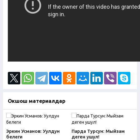
Окшош материалдар
Эркин Усманов: Уулдун
Парда Турсун: Мыйзам
белеги
деген ушул!