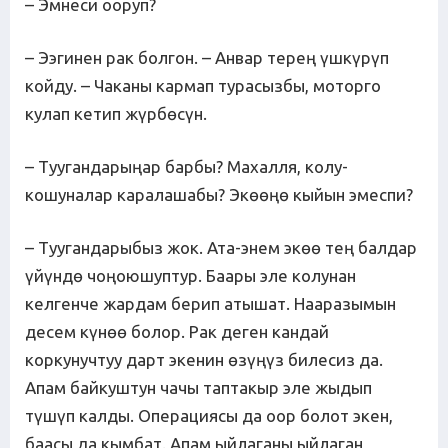
– Эмнеси ооруп?
– Ээгинен рак болгон. – Анвар терең үшкүрүп
койду. – Чаканы кармап турасызбы, моторго
кулап кетип жүрбөсүн.
– Туугандарыңар барбы? Махалля, колу-
кошуналар каралашабы? Экөөңө кыйын эмеспи?
– Туугандарыбыз жок. Ата-энем экөө тең балдар
үйүндө чоңоюшуптур. Баары эле колунан
келгенче жардам берип атышат. Нааразымын
десем күнөө болор. Рак деген кандай
коркунучтуу дарт экенин өзүңүз билесиз да.
Апам байкуштун чачы таптакыр эле жыдып
түшүп калды. Операциясы да оор болот экен,
баасы да кымбат. Апам ыйлаганы ыйлаган,