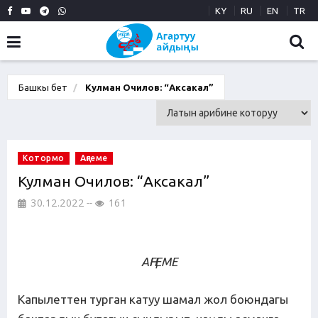
KY
RU
EN
TR
Башкы бет
Кулман Очилов: “Аксакал”
Котормо
Аңгеме
Кулман Очилов: “Аксакал”
30.12.2022
161
АҢГЕМЕ
Капылеттен турган катуу шамал жол боюндагы