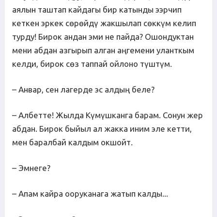
аялын таштап кайдагы бир катынды ээрчип
кеткен эркек сөрөйдү жакшылап сөккүм келип
турду! Бирок андан эми не пайда? Ошондуктан
мени абдан азгырып алган аңгемени уланткым
келди, бирок сөз таппай ойлоно түштүм.
– Анвар, сен лагерде эс алдың беле?
– Албетте! Жылда Күмүшканга барам. Сонун жер
абдан. Бирок быйыл ал жакка иним эле кетти,
мен баралбай калдым окшойт.
– Эмнеге?
– Апам кайра ооруканага жатып калды...