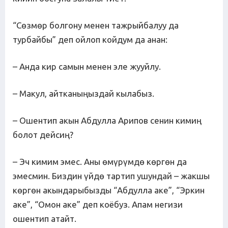
“Сөзмөр болгону менен тажрыйбалуу да
турбайбы” деп ойлоп койдум да анан:
– Анда кир самын менен эле жууйлу.
– Макул, айтканыңыздай кылабыз.
– Ошентип акын Абдулла Арипов сенин кимиң
болот дейсиң?
– Эч кимим эмес. Аны өмүрүмдө көргөн да
эмесмин. Биздин үйдө тартип ушундай – жакшы
көргөн акындарыбызды “Абдулла аке”, “Эркин
аке”, “Омон аке” деп коёбуз. Апам негизи
ошентип атайт.