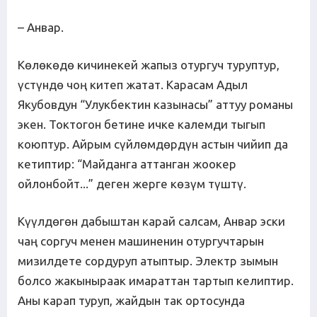
– Анвар.
Көлөкөдө кичинекей жапыз отургуч туруптур,
үстүндө чоң китеп жатат. Карасам Адыл
Якубовдун “Улукбектин казынасы” аттуу романы
экен. Токтогон бетине ичке калемди тыгып
коюптур. Айрым сүйлөмдөрдүн астын чийип да
кетиптир: “Майданга аттанган жоокер
ойлонбойт...” деген жерге көзүм түштү.
Күүлдөгөн дабыштан карай салсам, Анвар эски
чаң соргуч менен машиненин отургучтарын
мизилдете сордуруп атыптыр. Электр зымын
болсо жакыныраак имараттан тартып келиптир.
Аны карап туруп, жайдын так ортосунда