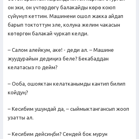
он эки, он үчтөрдөгү балакайды көрө коюп
сүйүнүп кеттим. Машинени ошол жакка айдап
барып токтоттум эле, колуна желим чакасын
көтөргөн балакай чуркап келди.
– Салом алейкум, аке! - деди ал. – Машине
жуудурайын дедиңиз беле? Бекабаддан
келатасыз го дейм?
– Ооба, ошояктан келатканымды кантип билип
койдуң?
– Кесибим ушундай да, – сыймыктангансып жооп
узатты ал.
– Кесибим дейсиңби? Сендей бок мурун