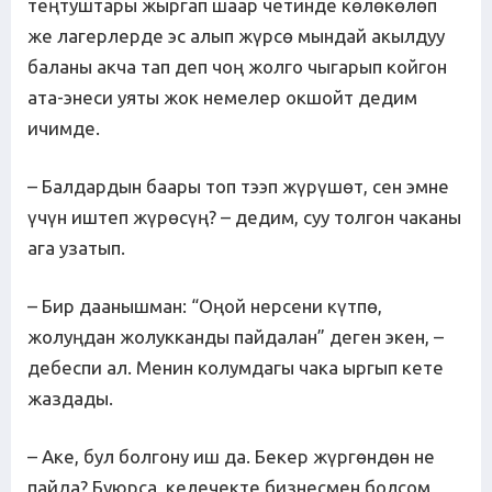
теңтуштары жыргап шаар четинде көлөкөлөп
же лагерлерде эс алып жүрсө мындай акылдуу
баланы акча тап деп чоң жолго чыгарып койгон
ата-энеси уяты жок немелер окшойт дедим
ичимде.
– Балдардын баары топ тээп жүрүшөт, сен эмне
үчүн иштеп жүрөсүң? – дедим, суу толгон чаканы
ага узатып.
– Бир даанышман: “Оңой нерсени күтпө,
жолуңдан жолукканды пайдалан” деген экен, –
дебеспи ал. Менин колумдагы чака ыргып кете
жаздады.
– Аке, бул болгону иш да. Бекер жүргөндөн не
пайда? Буюрса, келечекте бизнесмен болсом,