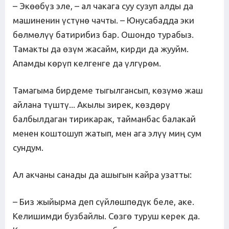
– Экөөбүз эле, – ал чакага суу сузуп алды да
машиненин үстүнө чачты. – Юнусабадда эки
бөлмөлүү батирибиз бар. Ошондо турабыз.
Тамакты да өзүм жасайм, кирди да жууйм.
Апамды көрүп келгенге да үлгүрөм.
Тамагыма бирдеме тыгылгансып, көзүмө жаш
айлана түштү... Акылы зирек, көздөрү
балбылдаган тирикарак, тайманбас балакай
менен коштошуп жатып, мен ага элүү миң сум
сундум.
Ал акчаны санады да ашыгын кайра узатты:
– Биз жыйырма деп сүйлөшпөдүк беле, аке.
Келишимди бузбайлы. Сөзгө туруш керек да.