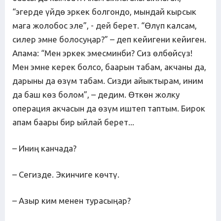
“эгерде үйдө эркек болгондо, мындай кырсык
мага жолобос эле”, - дей берет. “Өлүп калсам,
силер эмне болосуңар?” – деп кейигени кейиген.
Апама: “Мен эркек эмесминби? Сиз өлбөйсүз!
Мен эмне керек болсо, баарын табам, акчаны да,
дарыны да өзүм табам. Сизди айыктырам, иним
да баш көз болом”, – дедим. Өткөн жолку
операция акчасын да өзүм иштеп таптым. Бирок
апам баары бир ыйлай берет...
– Иниң канчада?
– Сегизде. Экинчиге көчтү.
– Азыр ким менен турасыңар?