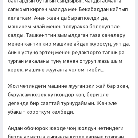
бактардын бутагын сындырып, чаңды асманга
сапырып кирген маалда мен Бекабаддан кайтып
келаткам. Анан жаан дыбырап келди да,
машинем ылай менен топуракка бөлөнүп эле
калды. Ташкенттин зымылдаган таза көчөлөрү
менен кантип кир машине айдап жүрөсүң, уят да.
Анын үстүнө эртең менен редакторго тапшыра
турган макаланы түнү менен отуруп жазышым
керек, машине жууганга чолом тиеби...
Жол четиндеги машине жууган эки жай бар экен,
бурулсам кезек күткөндөр көп, бери эле
дегенде бир сааттай турчудаймын. Жөн эле
убакыт короткум келбеди.
Андан обочорок жерде чоң жолдун четиндеги
бетон арыктын кырында китеп кармап отурган