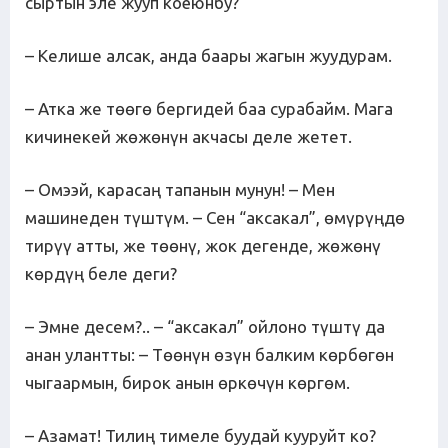
сыртын эле жууп коёюнбу?
– Келише алсак, анда баары жагын жуудурам.
– Атка же төөгө бергидей баа сурабайм. Мага
кичинекей жөжөнүн акчасы деле жетет.
– Омээй, карасаң тапанын мунун! – Мен
машинеден түштүм. – Сен “аксакал”, өмүрүңдө
тирүү атты, же төөнү, жок дегенде, жөжөнү
көрдүң беле деги?
– Эмне десем?.. – “аксакал” ойлоно түштү да
анан улантты: – Төөнүн өзүн балким көрбөгөн
чыгаармын, бирок анын өркөчүн көргөм.
– Азамат! Тилиң тимеле буудай кууруйт ко?