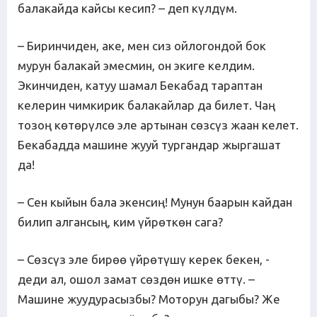
балакайда кайсы кесип? – деп күлдүм.
– Биринчиден, аке, мен сиз ойлогондой бок
мурун балакай эмесмин, он экиге келдим.
Экинчиден, катуу шамал Бекабад тараптан
келерин чимкирик балакайлар да билет. Чаң
тозоң көтөрүлсө эле артынан сөзсүз жаан келет.
Бекабадда машине жууй тургандар жыргашат
да!
– Сен кыйын бала экенсиң! Мунун баарын кайдан
билип алгансың, ким үйрөткөн сага?
– Сөзсүз эле бирөө үйрөтүшү керек бекен, -
деди ал, ошол замат сөздөн ишке өттү. –
Машине жуудурасызбы? Моторун дагыбы? Же