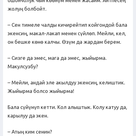
ошончолук чын көөнүм менен жасайм. Антпесең
жолуң болбойт.
– Сен тимеле чалды кичирейтип койгондой бала
экенсиң, макал-лакап менен сүйлөп. Мейли, кел,
он бешке көнө калчы. Өзүм да жардам берем.
– Сизге да эмес, мага да эмес, жыйырма.
Макулсузбу?
– Мейли, андай эле акылдуу экенсиң, келиштик.
Жыйырма болсо жыйырма!
Бала сүйүнүп кетти. Кол алыштык. Колу катуу да,
карылуу да экен.
– Атың ким сенин?