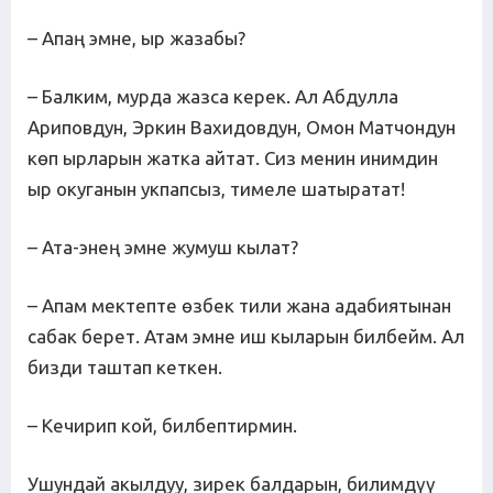
– Апаң эмне, ыр жазабы?
– Балким, мурда жазса керек. Ал Абдулла
Ариповдун, Эркин Вахидовдун, Омон Матчондун
көп ырларын жатка айтат. Сиз менин инимдин
ыр окуганын укпапсыз, тимеле шатыратат!
– Ата-энең эмне жумуш кылат?
– Апам мектепте өзбек тили жана адабиятынан
сабак берет. Атам эмне иш кыларын билбейм. Ал
бизди таштап кеткен.
– Кечирип кой, билбептирмин.
Ушундай акылдуу, зирек балдарын, билимдүү