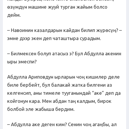
өзүмдүн машине жууй турган жайым болсо
дейм.
– Навоинин казалдарын кайдан билип жүрөсүң? –
эмне дээр экен деп чаташтыра сурадым.
– Билмексен болуп атасыз э? Бул Абдулла акенин
ыры эмеспи?
Абдулла Ариповдун ырларын чоң кишилер деле
биле бербейт, бул балакай жатка билгени аз
келгенсип, аны тимеле тууганындай “аке” деп да
койгонун кара. Мен абдан таң калдым, бирок
болбой эле жабыша бердим.
– Абдулла аке деген ким? Сенин чоң агаңбы, ал