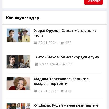
Жиберүү
Көп окулгандар
Жорж Оруэлл: Саясат жана англис
тили
22.11.2024
422
Антон Чехов: Мансапкордун өлүмү
29.11.2024
396
Мадина Тлостанова: Белгисиз
кыздын портрети
27.01.2026
348
О`Шакир: Кудай менен кезигиштим