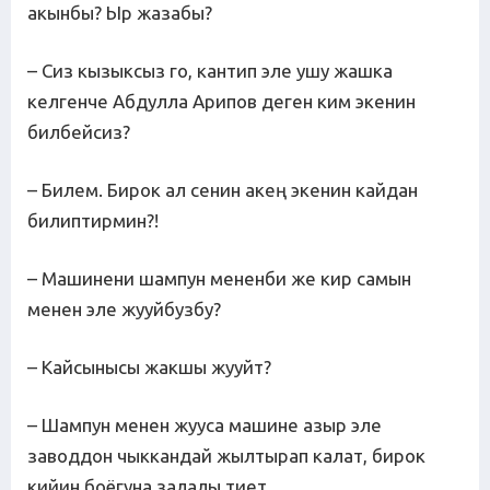
акынбы? Ыр жазабы?
– Сиз кызыксыз го, кантип эле ушу жашка
келгенче Абдулла Арипов деген ким экенин
билбейсиз?
– Билем. Бирок ал сенин акең экенин кайдан
билиптирмин?!
– Машинени шампун мененби же кир самын
менен эле жууйбузбу?
– Кайсынысы жакшы жууйт?
– Шампун менен жууса машине азыр эле
заводдон чыккандай жылтырап калат, бирок
кийин боёгуна залалы тиет.