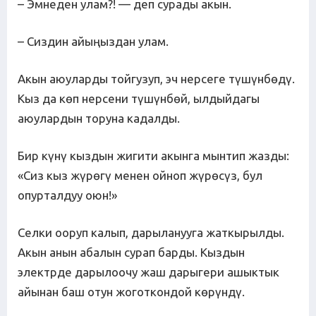
– Эмнеден улам?! — деп сурады акын.
– Сиздин айыңыздан улам.
Акын аюуларды тойгузуп, эч нерсеге түшүнбөдү.
Кыз да көп нерсени түшүнбөй, ылдыйдагы
аюулардын торуна кадалды.
Бир күнү кыздын жигити акынга мынтип жазды:
«Сиз кыз жүрөгү менен ойноп жүрөсүз, бул
опурталдуу оюн!»
Селки ооруп калып, дарыланууга жаткырылды.
Акын анын абалын сурап барды. Кыздын
электрде дарылоочу жаш дарыгери ашыктык
айынан баш отун жоготкондой көрүндү.