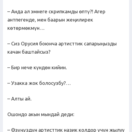
– Анда ал эмнеге скрипкамды өптү?! Агер
антпегенде, мен баарын жеңилирек
көтөрмөкмүн…
– Сиз Орусия боюнча артисттик сапарыңызды
качан баштайсыз?
– Бир нече күндөн кийин.
– Узакка жок болосузбу?…
– Алты ай.
Ошондо акын мындай деди:
– Өзүңүздүн артисттик назик колдор үчүн жылуу