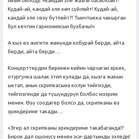
Акын ойлоду: «Кандай эле жаагы басылбайт!
Кудай-ай, кандай эле көп сүйлөйт! Кудай-ай,
кандай эле сөзү бүтпөйт?! Тынчтыкка чакырган
бул кечтин гармониясын бузбачы!»
А кыз өз жигити жөнүндө кобурай берди, айта
берди, айта берди…
Концерттердин биринен кийин чарчаган эркек,
отургучка шалак этип кулады да, кызга жакын
ыктап, анын скрипкасына колун тийгизди,
тийгизгенде да түшүндүрүп болбос мээрим
менен. Өзү соодагер болсо да, скрипканы өз
эриндерине такады…
«Эгер ал скрипканы эриндерине такабаганда!?
Бирок дал ошонусу менен эси-дартымды ээледи!