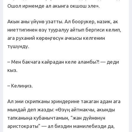
Ошол ирмемде ал акынга окшош эле».
Акын аны үйүнө узатты. Ал боорукер, назик, ак
ниеттигинен өзү тууралуу айтып бергиси келип,
ага руханий көрөңгөсүн ачкысы келгенин
түшүндү.
– Мен бакчага кайрадан келе аламбы?! — деди
кыз.
– Келиңиз.
Ал эми скрипканы эриндерине такаган адам ага
мындай деп жазды: «Өзүң айтмакчы, акынды
тапканыңа кубанычтамын, “жан дүйнөнүн
аристократы” — ал биздин мамилебизди да,