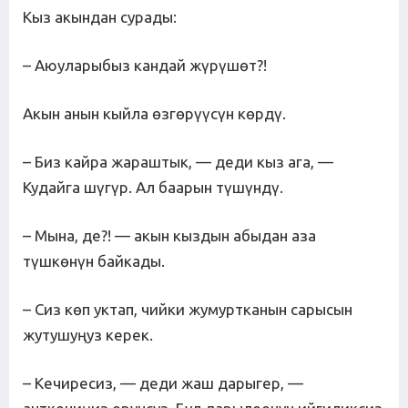
Кыз акындан сурады:
– Аюуларыбыз кандай жүрүшөт?!
Акын анын кыйла өзгөрүүсүн көрдү.
– Биз кайра жараштык, — деди кыз ага, —
Кудайга шүгүр. Ал баарын түшүндү.
– Мына, де?! — акын кыздын абыдан аза
түшкөнүн байкады.
– Сиз көп уктап, чийки жумуртканын сарысын
жутушуңуз керек.
– Кечиресиз, — деди жаш дарыгер, —