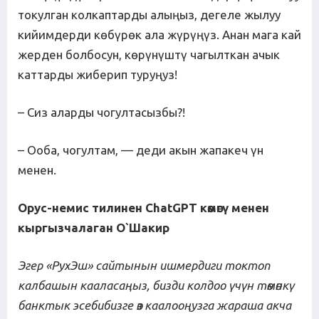
токулган колкаптарды алыңыз, дегеле жылуу
кийимдерди көбүрөк ала жүрүңүз. Анан мага кай
жерден болбосун, көрүнүштү чагылткан ачык
каттарды жиберип туруңуз!
– Сиз аларды чогултасызбы?!
– Ооба, чогултам, — деди акын жапакеч үн
менен.
Орус-немис тилинен ChatGPT көмөгү менен
кыргызчалаган О
`
Шакир
Эгер «РухЭш» сайтынын ишмердиги токтоп
калбашын кааласаңыз, бизди колдоо үчүн төмөнкү
банктык эсебибизге өз каалооңузга жараша акча