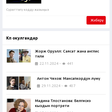
Жиберүү
Көп окулгандар
Жорж Оруэлл: Саясат жана англис
тили
22.11.2024
441
Антон Чехов: Мансапкордун өлүмү
29.11.2024
407
Мадина Тлостанова: Белгисиз
кыздын портрети