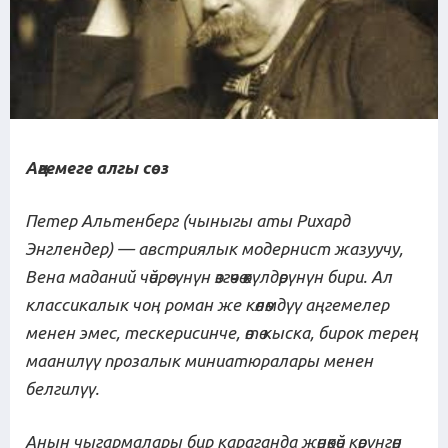
А
ңгемеге а
лгы сөз
Петер Альтенберг (чыныгы аты Рихард
Энглендер) — австриялык модернист жазуучу,
Вена маданий чөйрөсүнүн өзгөчө өкүлдөрүнүн бири. Ал
классикалык чоң роман же көлөмдүү аңгемелер
менен эмес, тескерисинче, өтө кыска, бирок терең
маанилүү прозалык миниатюралары менен
белгилүү.
Анын чыгармалары бир караганда жөнөкөй көрүнгөн