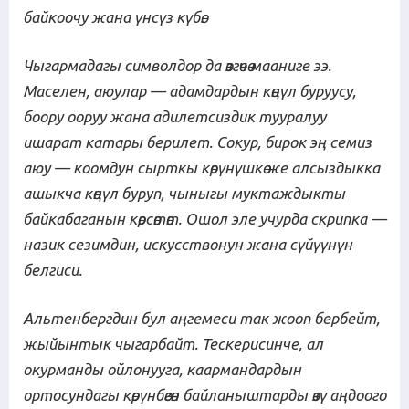
байкоочу жана үнсүз күбө.
Чыгармадагы символдор да өзгөчө мааниге ээ.
Маселен, аюулар — адамдардын көңүл буруусу,
боору ооруу жана адилетсиздик тууралуу
ишарат катары берилет. Сокур, бирок эң семиз
аюу — коомдун сырткы көрүнүшкө же алсыздыкка
ашыкча көңүл буруп, чыныгы муктаждыкты
байкабаганын көрсөтөт. Ошол эле учурда скрипка —
назик сезимдин, искусствонун жана сүйүүнүн
белгиси.
Альтенбергдин бул аңгемеси так жооп бербейт,
жыйынтык чыгарбайт. Тескерисинче, ал
окурманды ойлонууга, каармандардын
ортосундагы көрүнбөгөн байланыштарды өзү аңдоого