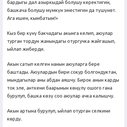
бардыгы дал азыркыдай болушу керектигин,
башкача болушу мүмкүн эместигин да түшүнөт.
Ага ишен, кымбатым!»
Кыз бир күнү бакчадагы акынга келип, аюулар
турган тордун жанындагы отургучка жайгашып,
ыйлап жиберди.
Акын сатып келген нанын аюуларга бере
баштады. Аюулардын бири сокур болгондуктан,
мындагылар аны абдан аяшчу. Бирок анын карды
ток эле, анткени баарынын көңүлү ошого гана
бурулуп, башка көзү соо аюулар ачка калышчу.
Акын артына бурулуп, ыйлап отурган селкини
көрдү.