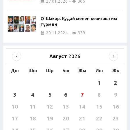
27.01.2026
366
О`Шакир: Кудай менен кезигиштим
түрмөдөн
29.11.2024
339
Август
2026
Дш
Шш
Шр
Бш
Жм
Иш
Жк
1
2
3
4
5
6
7
8
9
10
11
12
13
14
15
16
17
18
19
20
21
22
23