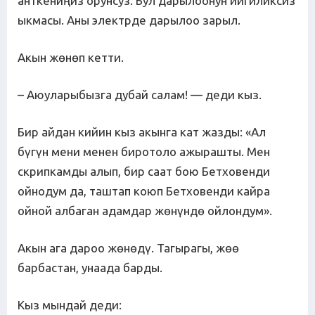
анткениңиз орунсуз. Бул дарылоонун ийгиликсиз
ыкмасы. Аны электрде дарылоо зарыл.
Акын жөнөп кетти.
– Аюуларыбызга дубай салам! — деди кыз.
Бир айдан кийин кыз акынга кат жазды: «Ал
бүгүн мени менен биротоло ажырашты. Мен
скрипкамды алып, бир саат бою Бетховенди
ойнодум да, таштап коюп Бетховенди кайра
ойной албаган адамдар жөнүндө ойлондум».
Акын ага дароо жөнөдү. Тагырагы, жөө
барбастан, унаада барды.
Кыз мындай деди: