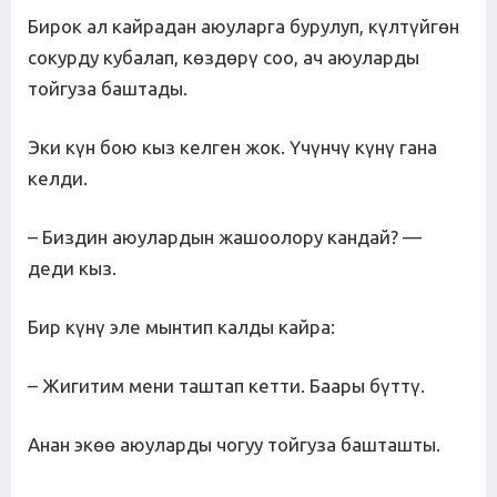
Бирок ал кайрадан аюуларга бурулуп, күлтүйгөн
сокурду кубалап, көздөрү соо, ач аюуларды
тойгуза баштады.
Эки күн бою кыз келген жок. Үчүнчү күнү гана
келди.
– Биздин аюулардын жашоолору кандай? —
деди кыз.
Бир күнү эле мынтип калды кайра:
– Жигитим мени таштап кетти. Баары бүттү.
Анан экөө аюуларды чогуу тойгуза башташты.