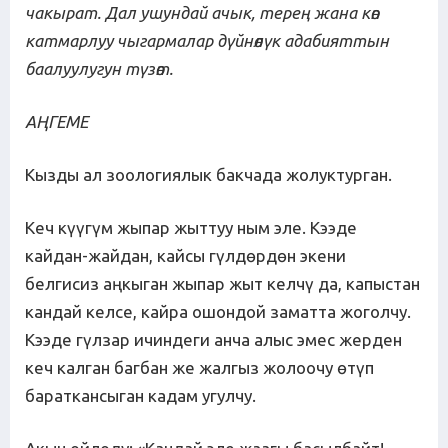
чакырат. Дал ушундай ачык, терең жана көп
катмарлуу чыгармалар дүйнөлүк адабияттын
баалуулугун түзөт.
АҢГЕМЕ
Кызды ал зоологиялык бакчада жолуктурган.
Кеч күүгүм жыпар жыттуу ным эле. Кээде
кайдан-жайдан, кайсы гүлдөрдөн экени
белгисиз аңкыган жыпар жыт келчү да, капыстан
кандай келсе, кайра ошондой заматта жоголчу.
Кээде гүлзар ичиндеги анча алыс эмес жерден
кеч калган багбан же жалгыз жолоочу өтүп
бараткансыган кадам угулчу.