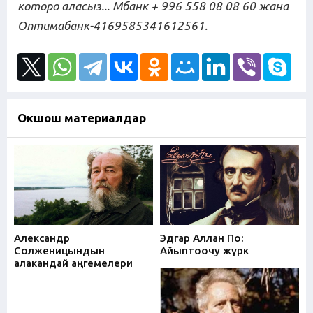
которо аласыз... Мбанк + 996 558 08 08 60
жана
Оптимабанк-4169585341612561.
Окшош материалдар
Александр
Эдгар Аллан По:
Солженицындын
Айыптоочу жүрөк
алакандай аңгемелери