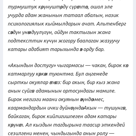
турмуштук көрүнүштөрдү сүрөттөп, ошол эле
учурда адам жанынын татаал абалын, назик
психологиялык кыймылдарын ачат. Альтенберг
сөздүн үнөмдүүлүгүн, ойдун тактыгын жана
подтексттин күчүн жогору баалаган жазуучу
катары адабият тарыхында өз орду
бар
.
«Акындын достугу» чыгармасы — чакан, бирок көп
катмарлуу көркөм туюнтма. Бул аңгемеде
сырткы окуялар өтө аз: бир акын, бир кыз жана
анын сүйгөн адамынын ортосундагы мамиле.
Бирок негизги маани окуянын өзүндө эмес,
каармандардын ички дүйнөсүндө. Акын — түшүнгөн,
байкаган, бирок кийлигишпеген адам катары
көрүнөт. Ал кыздын тагдырына таасир эткендей
сезилгени менен, чындыгында анын ролу —