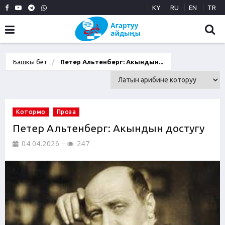
KY
RU
EN
TR
Башкы бет
Петер Альтенберг: Акындын...
Котормо
Проза
Петер Альтенберг: Акындын достугу
04.04.2026
247