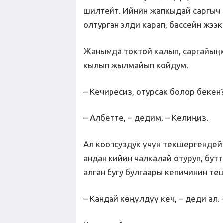
шилтейт. Ийнин жапкыдай саргыч 
олтурган элди карап, бассейн жээк
Жанымда токтой калып, саргайың
кылып жылмайып койдум.
– Кечиресиз, отурсак болор бекен
– Албетте, – дедим. – Келиӊиз.
Ал коопсуздук үчүн текшергендей 
андан кийин чалкалай отуруп, бут
алган бугу булгаары кепичинин те
– Кандай көӊүлдүү кеч, – деди ал.