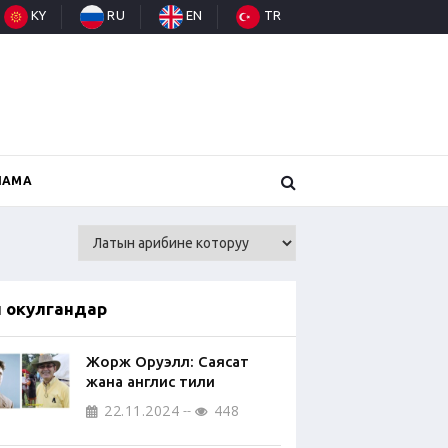
KY
RU
EN
TR
НАМА
п окулгандар
Жорж Оруэлл: Саясат
жана англис тили
22.11.2024
448