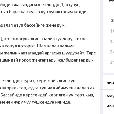
сейндин жанындагы шезлоңдо
[1]
отуруп,
тып бараткан күнгө күн чубактагым келди.
3
аралап өтүп бассейнге жөнөдүм.
1
2]
, көз жоосун алган азалия гүлдөрү, кокос
1
ча көӊүл көтөрөт. Шамалдан пальма
2
 жалын каптагандай аргасыз шуудурайт. Тарс
башындай кокос жаӊгактары жалбырактардын
3
шезлоңдор турат, кере жайылган күн
Биз
ан эркектер, сууга түшчү кийимчен аялдар ак
 Бассейнде керстендей керилген үч-төрт кыз,
Авг
п менен чуру-чуу түшкөндүн ичинде.
Июн