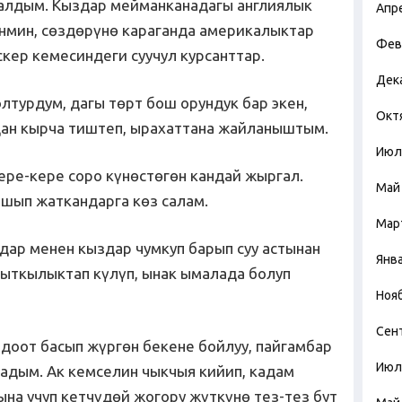
калдым. Кыздар мейманканадагы англиялык
Апр
нмин, сөздөрүнө караганда америкалыктар
Фев
скер кемесиндеги суучул курсанттар.
Дек
лтурдум, дагы төрт бош орундук бар экен,
Окт
дан кырча тиштеп, ырахаттана жайланыштым.
Июл
ере-кере соро күнөстөгөн кандай жыргал.
Май
чышып жаткандарга көз салам.
Мар
ар менен кыздар чумкуп барып суу астынан
Янв
кыткылыктап күлүп, ынак ымалада болуп
Ноя
Сен
доот басып жүргөн бекене бойлуу, пайгамбар
Июл
адым. Ак кемселин чыкчыя кийип, кадам
ына учуп кетчүдөй жогору жүткүнө тез-тез бут