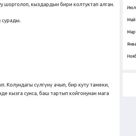
у шорголоп, кыздардын бири колтуктап алган.
Июл
 сурады.
Май
Мар
Янв
Ноя
п. Колундагы сүлгүнү ачып, бир куту тамеки,
нде кызга сунса, баш тартып койгонунан мага