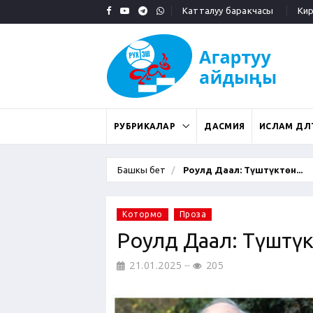
Катталуу баракчасы
Кирү
РУБРИКАЛАР
ДАСМИЯ
ИСЛАМ ДӨӨЛ
Башкы бет
Роулд Даал: Түштүктөн...
Котормо
Проза
Роулд Даал: Түштүк
21.01.2025
205