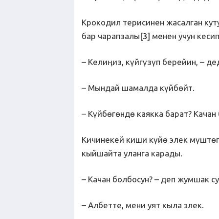
Крокодил терисинен жасалган кут
бар чарапзалы
[3]
менен учун кеси
– Келиӊиз, күйгүзүп берейин, – д
– Мындай шамалда күйбөйт.
– Күйбөгөндө каякка барат? Качан 
Кичинекей киши күйө элек мүштөг
кыйшайта уланга карады.
– Качан болбосун? – деп жумшак су
– Албетте, мени уят кыла элек.