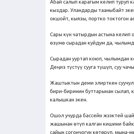
Абай салып карагым келип туруп 
кыздар. Уландарды тааныбайт эке
окшойт, кыязы, портко токтогон а
Сары күн чатырдын астына келип о
өзүмө сырадан куйдум да, чылым
Сырадан ууртап коюп, чылымдан к
Деӊиз түстүү сууга түшүп, суу ча
Жаштыктын деми элирткен суучулд
бири-биринин буттарынан сылап, 
калышкан экен.
Ошол учурда бассейн жээктей шай
жашынан өтүп калган кишини байк
сайын согончогун көтөрүп, мына-м