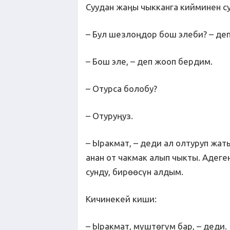
Суудан жаӊы чыкканга кийминен су
– Бул шезлоңдор бош элеби? – деп
– Бош эле, – деп жооп бердим.
– Отурса болобу?
– Отуруӊуз.
– Ыракмат, – деди ал олтуруп жаты
анан от чакмак алып чыкты. Адеге
сунду, бирөөсүн алдым.
Кичинекей киши:
– Ыракмат, мүштөгүм бар, – деди.