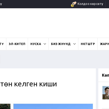
ү
Колдоо көрсөтүү
ӨТҮ
ЭЛ-КИТЕП
НУСКА
БИЗ ЖӨНҮНДӨ
ӨНӨКТӨШТӨР
ЖАР
Кө
төн келген киши