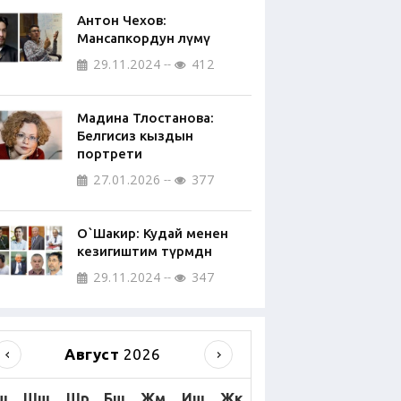
Антон Чехов:
Мансапкордун өлүмү
29.11.2024
412
Мадина Тлостанова:
Белгисиз кыздын
портрети
27.01.2026
377
О`Шакир: Кудай менен
кезигиштим түрмөдөн
29.11.2024
347
Август
2026
ш
Шш
Шр
Бш
Жм
Иш
Жк