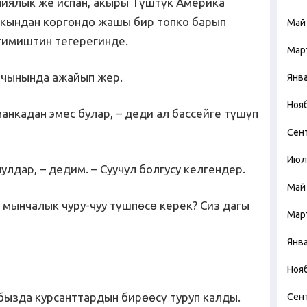
лиялык же испан, акыры Түштүк Америка
акындан көргөндө жашы бир топко барып
Май
етимиштин тегерегинде.
Мар
ак чынында ажайып жер.
Янв
Ноя
анкадан эмес булар, – деди ал бассейге түшүп
Сен
Июл
улдар, – дедим. – Суучул болгусу келгендер.
Май
 мынчалык чуру-чуу түшпөсө керек? Сиз дагы
Мар
Янв
Ноя
ызда курсанттардын бирөөсү туруп калды.
Сен