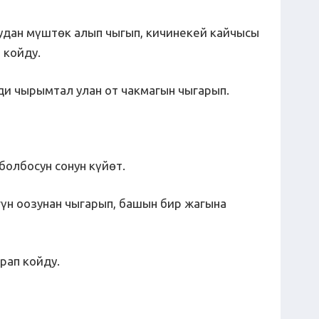
удан мүштөк алып чыгып, кичинекей кайчысы
п койду.
еди чырымтал улан от чакмагын чыгарып.
болбосун сонун күйөт.
үн оозунан чыгарып, башын бир жагына
рап койду.