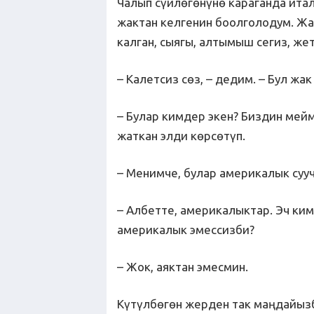
Чалып сүйлөгөнүнө караганда ита
жактан келгенин боолголодум. Ж
калган, сыягы, алтымыш сегиз, ж
– Калетсиз сөз, – дедим. – Бул ж
– Булар кимдер экен? Биздин мейм
жаткан элди көрсөтүп.
– Менимче, булар америкалык сууч
– Албетте, америкалыктар. Эч ким
америкалык эмессизби?
– Жок, аяктан эмесмин.
Күтүлбөгөн жерден так маңдайызб