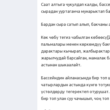
Саат алтыга чукулдап калды, бас
сырадан ууртаганча мунарыктап ба
Бардан сыра сатып алып, бакчаны 
Көк чөбү тегиз чабылган көбөөсү
[
пальмалары менен көркөмдүү бак
дарактары кычырап, жалбырактары
жарылчудай барсайган, мамалак 
астынан шыкаалайт.
Бассейндин айланасында бир топ 
чатырлардын астында күнгө тотукк
үстөлдөрдү тегеректеп отурушат.
бир топ улан суу чачышып, чоӊ то