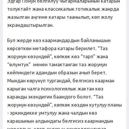
Эдгар Понун белгилүү чыгармаларынын катарын
толуктайт жана классикалык готикалык жанрда
жазылган аңгеме катары таанылып, көп жолу
экрандаштырылган.
Бул жерде көз каармандардын байланышын
көрсөткөн метафора катары берилет. “Таз
жорунун көзүндөй”, көпкөк көз “тарп” жана
“өлүмтүк” менен тамактанган таз жорунун
кейпиндеги адамдын образын ачып берет.
Мындан көрүнүп тургандай, белгисиз каарман
карыган чалга психологиялык жактан көз
каранды экендигин баамдого болот. “Таз
жорунун көзүндөй”, көпкөк көздөн кутулуу планы
- эркиндикке умтулуу жана чалдын көз
карашынын алдындагы белгисиз каармандын
моралдык, адеп-ахлагын символдоштурат.