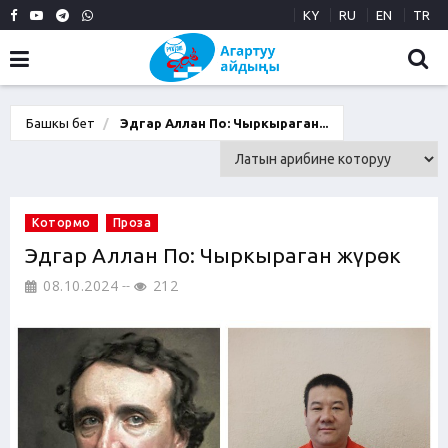
KY
RU
EN
TR
Башкы бет
Эдгар Аллан По: Чыркыраган...
Котормо
Проза
Эдгар Аллан По: Чыркыраган жүрөк
08.10.2024
212