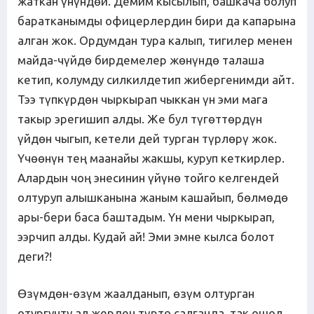
жаткан үнүндөй. Демим кысылып, башкача болуп
баратканымды офицерлердин бири да капарына
алган жок. Ордумдан тура калып, тигилер менен
майда-чүйдө бирдемелер жөнүндө талаша
кетип, колумду силкилдетип жибергенимди айт.
Тээ түпкүрдөн чыркырап чыккан үн эми мага
такыр эрегишип алды. Же бул түгөттөрдүн
үйдөн чыгып, кетели дей турган түрлөрү жок.
Үчөөнүн тең маанайы жакшы, куруп кеткирлер.
Алардын чоң энесинин үйүнө тойго келгендей
олтуруп алышканына жаным кашайып, бөлмөдө
ары-бери баса баштадым. Үн мени чыркырап,
ээрчип алды. Кудай ай! Эми эмне кылса болот
деги?!
Өзүмдөн-өзүм жаалданып, өзүм олтурган
отургучту ал жерден түртө салганда, так ошол