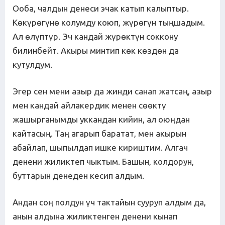
Ооба, чалдын денеси эчак катып калыптыр.
Көкүрөгүнө колумду коюп, жүрөгүн тыңшадым.
Ал өлүптүр. Эч кандай жүрөктүн соккону
билинбейт. Акыры минтип көк көздөн да
кутулдум.
Эгер сен мени азыр да жинди санап жатсаң, азыр
мен кандай айлакердик менен сөөктү
жашырганымды уккандан кийин, ал оюңдан
кайтасың. Таң агарып баратат, мен акырын
абайлап, шыпылдап ишке кириштим. Алгач
денени жиликтеп чыктым. Башын, колдорун,
буттарын денеден кесип алдым.
Андан соң полдун үч тактайын сууруп алдым да,
анын алдына жиликтенген денени кынап