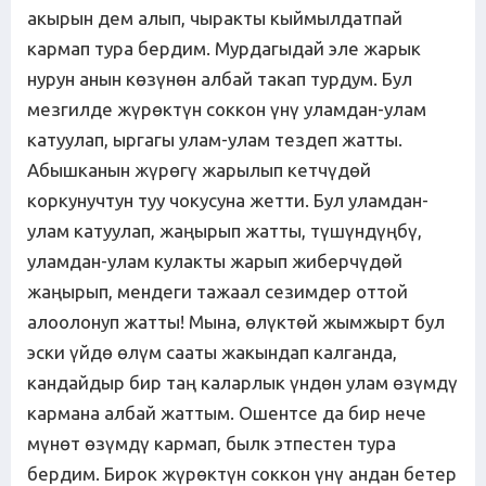
акырын дем алып, чыракты кыймылдатпай
кармап тура бердим. Мурдагыдай эле жарык
нурун анын көзүнөн албай такап турдум. Бул
мезгилде жүрөктүн соккон үнү уламдан-улам
катуулап, ыргагы улам-улам тездеп жатты.
Абышканын жүрөгү жарылып кетчүдөй
коркунучтун туу чокусуна жетти. Бул уламдан-
улам катуулап, жаңырып жатты, түшүндүңбү,
уламдан-улам кулакты жарып жиберчүдөй
жаңырып, мендеги тажаал сезимдер оттой
алоолонуп жатты! Мына, өлүктөй жымжырт бул
эски үйдө өлүм сааты жакындап калганда,
кандайдыр бир таң каларлык үндөн улам өзүмдү
кармана албай жаттым. Ошентсе да бир нече
мүнөт өзүмдү кармап, былк этпестен тура
бердим. Бирок жүрөктүн соккон үнү андан бетер