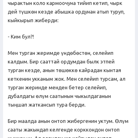
чырактын коло кармоочуна тийип кетип, чырк
дей түшкөн кезде абышка ордунан атып туруп,
кыйкырып жиберди:
- Ким бул?!
Мен турган жеримде үндөбөстөн, селейип
калдым. Бир сааттай ордумдан былк этпей
турган кезде, анын төшөккө кайрадан кынтая
кеткенин укканым жок. Мен селейип турсам, ал
турган жеринде менден бетер селейип,
дубалдагы өлүм саатынын чыкылдаганын
тыңшап жаткансып тура берди.
Бир маалда анын онтоп жибергенин уктум. Өлүм
сааты жакындап келгенде корккондон онтоп