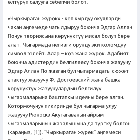
өлтүрүп салууга себепчи болот.
«Чыркыраган жүрөк» - көп кырдуу окуяларды
чакан аңгемеде чагылдыруу боюнча Эдгар Аллан
Понун теориясына көрүнүктүү мисал болуп бере
алат. Чыгармада негизги орунду эки көлөмдүү
символ ээлейт. Алар – көз жана жүрөк. Адабият
боюнча адистердин белгилөөсү боюнча жазуучу
Эдгар Аллан По жазган бул чыгармадагы сюжет
атактуу жазуучу Ф. Достоевский жана башка
көрүнүктүү жазуучулардын белгилүү
чыгармаларына баштапкы идеяны бере алган.
Котормочунун пикиринде бул чыгарма улуу
жазуучу Рюноскэ Акутагаванын айрым
чыгармаларынын жаралышына да түрткү болгон
(караңыз, [1]). “Чыркыраган жүрөк” аңгемеси