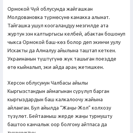
Ормокой Чүй облусунда жайгашкан
Молдовановка түрмөсүнө камакка алынат.
Тайгашка ушул коогалаңдуу мезгилде ата
журтун ээн калтыргысы келбей, абактан бошонуп
чыкса Ормокой баш-көз болор деп экинчи уулу
Искакты да Алмалуу айылына таштап кеткен.
Украинанын түштүгүнө жүк ташыган поездде
өтө кыйналып, эки айда араң жетишкен.
Херсон облусунун Чалбасы айылы
Кыргызстандын аймагынан сүрүлүп барган
кыргыздардын баш калкалоочу жайына
айланган. Бул айылда “Жаңы-Жол” колхозу
түзүлөт. Бейтааныш жерде жаңы турмушту
баштоо канчалык оор болгону айтпаса да
түшүнүктүү.