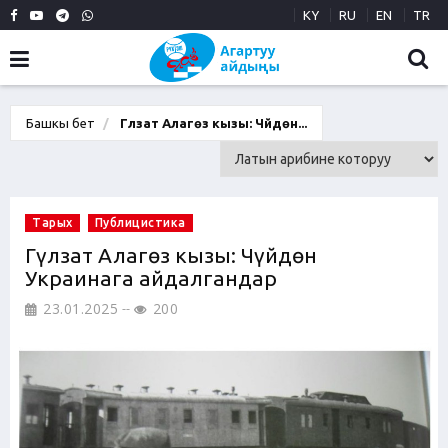
KY
RU
EN
TR
Башкы бет
Гүлзат Алагөз кызы: Чүйдөн...
Тарых
Публицистика
Гүлзат Алагөз кызы: Чүйдөн
Украинага айдалгандар
23.01.2025
200