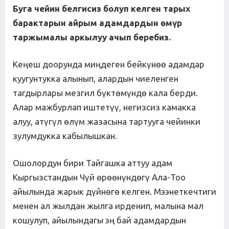
Буга чейин белгисиз болуп келген тарых
барактарын айрым адамдардын
ө
м
ү
р
таржымалы
аркылуу
ачып
беребиз
.
Кеңеш доорунда миңдеген бейкүнөө адамдар
куугунтукка алынып, алардын чиеленген
тагдырлары мезгил бүктөмүндө кала берди.
Алар мажбурлап иштетүү, негизсиз камакка
алуу, атүгүл өлүм жазасына тартууга чейинки
зулумдукка кабылышкан.
Ошолордун бири Тайгашка аттуу адам
Кыргызстандын Чүй өрөөнүндөгү Ала-Тоо
айылында жарык дүйнөгө келген. Мээнеткечтиги
менен ал жылдан жылга ирденип, малына мал
кошулуп, айылындагы эң бай адамдардын