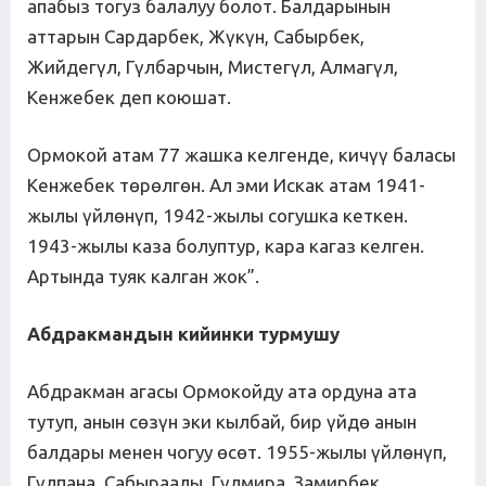
апабыз тогуз балалуу болот. Балдарынын
аттарын Сардарбек, Жүкүн, Сабырбек,
Жийдегүл, Гүлбарчын, Мистегүл, Алмагүл,
Кенжебек деп коюшат.
Ормокой атам 77 жашка келгенде, кичүү баласы
Кенжебек төрөлгөн. Ал эми Искак атам 1941-
жылы үйлөнүп, 1942-жылы согушка кеткен.
1943-жылы каза болуптур, кара кагаз келген.
Артында туяк калган жок”.
Абдракмандын кийинки турмушу
Абдракман агасы Ормокойду ата ордуна ата
тутуп, анын сөзүн эки кылбай, бир үйдө анын
балдары менен чогуу өсөт. 1955-жылы үйлөнүп,
Гүлпана, Сабыраалы, Гүлмира, Замирбек,