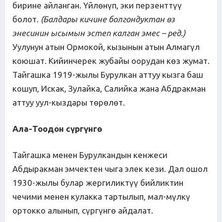
бирине айланган. Үйлөнүп, эки перзенттүү
болот.
(
Балдары
кичине
болгондуктан
ө
з
энесинин
ысымын
эстеп
калган
эмес
–
ред
.)
Уулунун атын Ормокой, кызынын атын Алмагүл
коюшат. Кийинчерек жубайы оорудан көз жумат.
Тайгашка 1919-жылы Бурулкан аттуу кызга баш
кошуп, Искак, Зулайка, Салийка жана Абдракман
аттуу уул-кыздары төрөлөт.
Ала-Тоодон с
ү
рг
ү
нг
ө
Тайгашка менен Бурулкандын кенжеси
Абдыракман эмчектен чыга элек кези. Дал ошол
1930-жылы булар жергиликтүү бийликтин
чечими менен кулакка тартылып, мал-мүлкү
ортокко алынып, сүргүнгө айдалат.