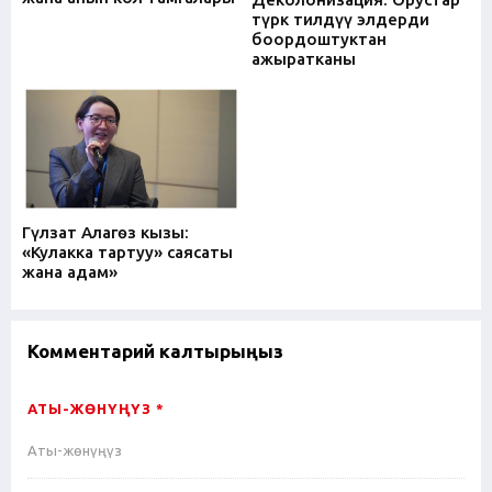
түрк тилдүү элдерди
боордоштуктан
ажыратканы
Гүлзат Алагѳз кызы:
«Кулакка тартуу» саясаты
жана адам»
Комментарий калтырыңыз
АТЫ-ЖӨНҮҢҮЗ *