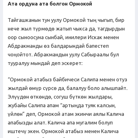
Ата ордуна ата болгон Ормокой
Тайгашканын тун уулу Ормокой тың чыгып, бир
нече жыл түрмөдө жатып чыкса да, тагдырдын
оор сыноосуна сынбай, инилери Искак менен
Абдракманды өз балдарындай бапестеп
чоңойтот. Абракмандын уулу Сабыраалы бул
тууралуу мындай деп эскерет:
“Ормокой атабыз байбичеси Салипа менен отуз
жылдай өмүр сүрсө да, балалуу боло алышпайт.
Элүүдөн өткөндө, согуш бүткөн жылдары,
жубайы Салипа апам “артыңда туяк калсын,
үйлөн” деп, Ормокой атам экинчи аялы Калича
апабызды алат. Калича апа мугалим болуп
иштечү экен. Ормокой атабыз менен Калича