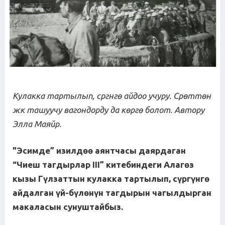
Кулакка тартылып, с
рг
нг
ө
айдоо
учуру
. С
р
ө
тт
ө
н
ж
к
ташуучу
вагондорду
да
к
ө
р
г
ө
болот
.
Автору
Элла
Маяйр
.
"Эсимде” изилд
өө
аянтчасы
даярда
г
ан
“Чиеш
тагдырлар
III” китебиндеги Алаг
ө
з
кызы
Г
ү
лзаттын
кулакка
тартылып
,
с
ү
рг
ү
нг
ө
айдалган
ү
й
-
б
ү
л
ө
н
ү
н
тагдырын
чагылдырган
макаласын
сунуштайбыз
.