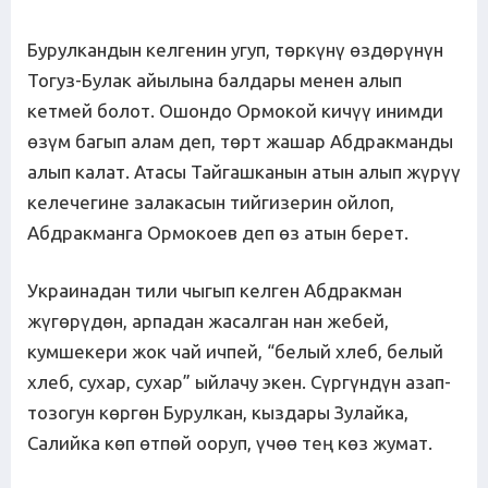
Бурулкандын келгенин угуп, төркүнү өздөрүнүн
Тогуз-Булак айылына балдары менен алып
кетмей болот. Ошондо Ормокой кичүү инимди
өзүм багып алам деп, төрт жашар Абдракманды
алып калат. Атасы Тайгашканын атын алып жүрүү
келечегине залакасын тийгизерин ойлоп,
Абдракманга Ормокоев деп өз атын берет.
Украинадан тили чыгып келген Абдракман
жүгөрүдөн, арпадан жасалган нан жебей,
кумшекери жок чай ичпей, “белый хлеб, белый
хлеб, сухар, сухар” ыйлачу экен. Сүргүндүн азап-
тозогун көргөн Бурулкан, кыздары Зулайка,
Салийка көп өтпөй ооруп, үчөө тең көз жумат.