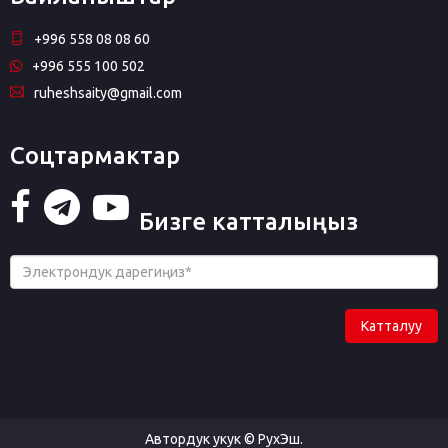
+996 558 08 08 60
+996 555 100 502
ruheshsaity@gmail.com
Соцтармактар
Бизге катталыңыз
Катталуу
Автордук укук © РухЭш.