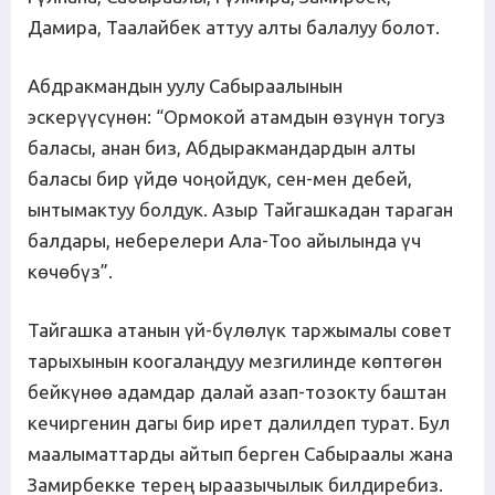
Дамира, Таалайбек аттуу алты балалуу болот.
Абдракмандын уулу Сабыраалынын
эскерүүсүнөн: “Ормокой атамдын өзүнүн тогуз
баласы, анан биз, Абдыракмандардын алты
баласы бир үйдө чоңойдук, сен-мен дебей,
ынтымактуу болдук. Азыр Тайгашкадан тараган
балдары, неберелери Ала-Тоо айылында үч
көчөбүз”.
Тайгашка атанын үй-бүлөлүк таржымалы совет
тарыхынын коогалаңдуу мезгилинде көптөгөн
бейкүнөө адамдар далай азап-тозокту баштан
кечиргенин дагы бир ирет далилдеп турат. Бул
маалыматтарды айтып берген Сабыраалы жана
Замирбекке терең ыраазычылык билдиребиз.