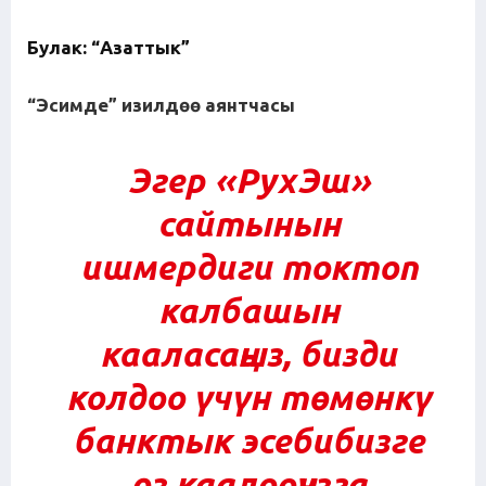
Булак: “Азаттык”
“Эсимде” изилд
өө
аянтчас
ы
Эгер
«РухЭш»
сайтынын
ишмердиги токтоп
калбашын
кааласаңыз, бизди
колдоо үчүн төмөнкү
банктык эсебибизге
өз каалооңузга