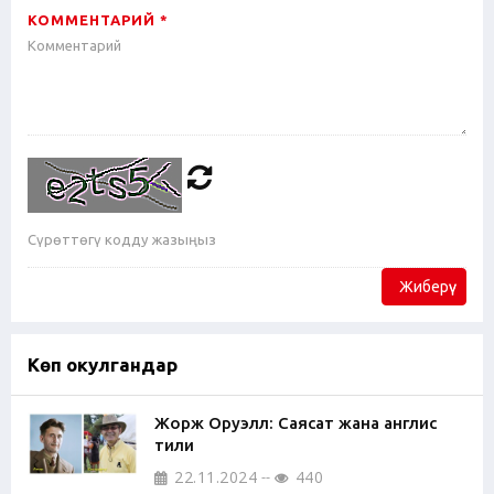
КОММЕНТАРИЙ *
Жиберүү
Көп окулгандар
Жорж Оруэлл: Саясат жана англис
тили
22.11.2024
440