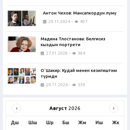
Антон Чехов: Мансапкордун өлүмү
29.11.2024
407
Мадина Тлостанова: Белгисиз
кыздын портрети
27.01.2026
364
О`Шакир: Кудай менен кезигиштим
түрмөдөн
29.11.2024
339
Август
2026
Дш
Шш
Шр
Бш
Жм
Иш
Жк