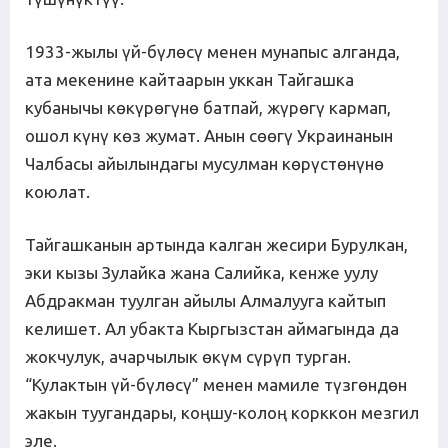
1933-жылы үй-бүлөсү менен мунапыс алганда,
ата мекенине кайтаарын уккан Тайгашка
кубанычы көкүрөгүнө батпай, жүрөгү кармап,
ошол күнү көз жумат. Анын сөөгү Украинанын
Чалбасы айылындагы мусулман көрүстөнүнө
коюлат.
Тайгашканын артында калган жесири Бурулкан,
эки кызы Зулайка жана Салийка, кенже уулу
Абдракман туулган айылы Алмалууга кайтып
келишет. Ал убакта Кыргызстан аймагында да
жокчулук, ачарчылык өкүм сүрүп турган.
“Кулактын үй-бүлөсү” менен мамиле түзгөндөн
жакын туугандары, коңшу-колоң корккон мезгил
эле.