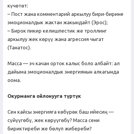
күчөтөт:
– Пост жана комментарий аркылуу бири-бирине
эмоционалдык жактан жакындайт (Эрос);
– Бирок пикир келишпестик же троллинг
аркылуу жек көрүү жана агрессия чыгат
(Танатос).
Масса — эч качан орток калыс боло албайт: ал
дайыма эмоционалдык энергиянын алкагында
оома.
Окурманга ойлонууга т
ү
рт
ү
к
Сен кайсы энергияга көбүрөк баш ийесиң —
сүйүүгөбү, жек көрүүгөбү? Масса сени
бириктиреби же бөлүп жибереби?