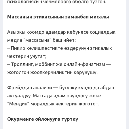
психологиясын чечмелөөгө өбөлгө түзгөн.
Массанын этикасынын заманбап мисалы
Азыркы коомдо адамдар көбүнесе социалдык
медиа “массасына” баш ийет:
– Пикир келишпестикте өздөрүнүн этикалык
чектерин унутат;
– Троллинг, моббинг же онлайн-фанатизм —
жоголгон жоопкерчиликтин көрүнүшү.
Фрейддин анализи — бүгүнкү күндө да абдан
актуалдуу. Массада адам өзүндөгү жеке
“Мендин” моралдык чектерин жоготот.
Окурманга ойлонууга т
ү
ртк
ү