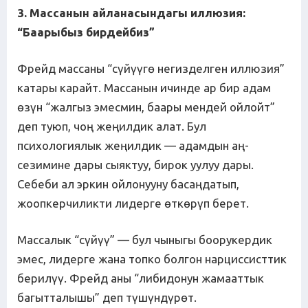
3. Массанын айланасындагы иллюзия:
“Баарыбыз бирдейбиз”
Фрейд массаны “сүйүүгө негизделген иллюзия”
катары карайт. Массанын ичинде ар бир адам
өзүн “жалгыз эмесмин, баары мендей ойлойт”
деп туюп, чоң жеңилдик алат. Бул
психологиялык жеңилдик — адамдын аң-
сезимине дары сыяктуу, бирок уулуу дары.
Себеби ал эркин ойлонууну басаңдатып,
жоопкерчиликти лидерге өткөрүп берет.
Массалык “сүйүү” — бул чыныгы боорукердик
эмес, лидерге жана топко болгон нарциссисттик
берилүү. Фрейд аны “либидонун жамааттык
багытталышы” деп түшүндүрөт.