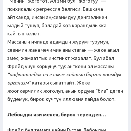
“Менин” жоготот. Ал эми бул “жоготуу” —
психикалык регрессия белгиси. Башкача
айтканда, инсан аң-сезимдүү деңгээлинен
ылдый түшүп, баладай көз карандылыкка
кайтып келет.
Массанын ичинде адамдын жүрүм-турумун,
сезимин жана чечимин аныктаган — жеке акыл
эмес, жамааттык инстинкт жаралат. Бул абал
Фрейд үчүн коркунучтуу: анткени ал массаны
“инфантилдик а
-
сезимге
кайтып
барган
коомдук
организм”
катары сыпаттайт. Жеке
жоопкерчилик жоголуп, анын ордуна “биз” деген
бүдөмүк, бирок күчтүү иллюзия пайда болот.
Лебондун изи менен, бирок тере
ң
деп…
Фрейд бул темага чейин Густав Лебондун