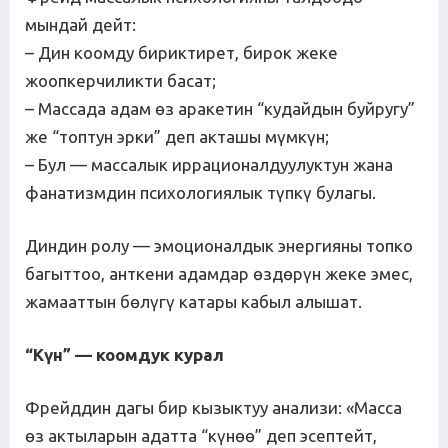
мындай дейт:
– Дин коомду бириктирет, бирок жеке
жоопкерчиликти басат;
– Массада адам өз аракетин “кудайдын буйругу”
же “топтун эрки” деп акташы мүмкүн;
– Бул — массалык иррационалдуулуктун жана
фанатизмдин психологиялык түпкү булагы.
Диндин ролу — эмоционалдык энергияны топко
багыттоо, анткени адамдар өздөрүн жеке эмес,
жамааттын бөлүгү катары кабыл алышат.
“К
ү
н
”
—
коомдук
курал
Фрейддин дагы бир кызыктуу анализи: «Масса
өз актыларын адатта “күнөө” деп эсептейт,