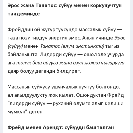
Эрос жана Танатос: с
ү
й
үү
менен
коркунучтун
тандеминде
Фрейддин ой жүгүртүүсүндө массалык сүйүү —
таза позитивдүү энергия эмес. Анын ичинде
Эрос
(с
ү
й
үү
)
менен
Танатос (
ө
л
ү
м
инстинкти
)
тыгыз
байланышта. Лидерди сүйүү — ошол эле учурда
ага
толук баш ий
үү
г
ө
ж
ана
ө
з
ү
н
жокко
чыгарууга
даяр болуу дегенди билдирет.
Массанын сүйүүсү ушунчалык күчтүү болгондо,
ал акылдуулукту жок кылат. Ошондуктан Фрейд
“лидерди сүйүү — руханий өлүмгө алып келиши
мүмкүн” деген.
Фрейд менен Арендт: с
ү
й
үү
д
н
башталган