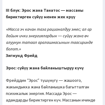
III б
л
ү
к
:
Эрос
жана
Танатос
—
массаны
бириктирген
с
ү
й
үү
менен
жек
к
р
үү
«Масса эч качан таза рационалдуу эмес; ал ар
дайым ички энергиялардын — с
ү
й
үү
жана
ө
ч
алуунун
татаал
аралашмасынын
таасиринде
болот
.
»
Зигмунд Фрейд
Эрос: с
ү
й
үү
жана
байланыштыруу
к
ү
ч
ү
Фрейддин “Эрос” түшүнүгү — жашоого,
жакындыкка жана байланышка багытталган
психикалык энергия. Массада Эрос —
адамдарды бириктирген күч. Массанын ичинде