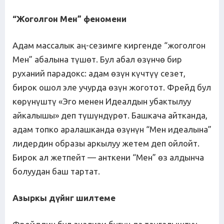
“Жоголгон Мен” феномени
Адам массалык аң-сезимге киргенде “жоголгон
Мен” абалына түшөт. Бул абал өзүнчө бир
руханий парадокс: адам өзүн күчтүү сезет,
бирок ошол эле учурда өзүн жоготот. Фрейд бул
көрүнүштү «Эго менен Идеалдын убактылуу
айкалышы» деп түшүндүрөт. Башкача айтканда,
адам топко аралашканда өзүнүн “Мен идеалына”
лидердин образы аркылуу жетем деп ойлойт.
Бирок ал жетпейт — анткени “Мен” өз алдынча
болуудан баш тартат.
Азыркы д
ү
йн
г
шилтеме