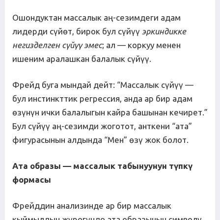
Ошондуктан массалык аң-сезимдеги адам
лидерди сүйөт, бирок бул сүйүү
эркиндикке
негизделген с
ү
й
үү
эмес
; ал — коркуу менен
ишеним аралашкан балалык сүйүү.
Фрейд буга мындай дейт: “Массалык сүйүү —
бул инстинкттик регрессия, анда ар бир адам
өзүнүн ички балалыгын кайра башынан кечирет.”
Бул сүйүү аң-сезимди жоготот, анткени “ата”
фигурасынын алдында “Мен” өзү жок болот.
Ата образы — массалык табынуунун т
ү
пк
ү
формасы
Фрейддин анализинде ар бир массалык
кыймылдын жүрөгүндө ата образынын символу