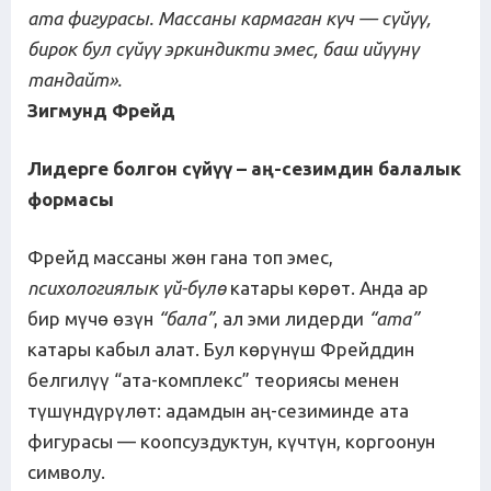
ата
фигурасы
.
Массаны
кармаган
к
ү
ч
—
с
ү
й
үү
,
бирок
бул
с
ү
й
үү
эркиндикти
эмес
,
баш
ий
үү
н
ү
тандайт»
.
Зигмунд Фрейд
Лидерге болгон с
ү
й
үү
–
а
ң
-
сезимдин
балалык
формасы
Фрейд массаны жөн гана топ эмес,
психологиялык
ү
й
-
б
ү
л
ө
катары көрөт. Анда ар
бир мүчө өзүн
“бала”
, ал эми лидерди
“ата”
катары кабыл алат. Бул көрүнүш Фрейддин
белгилүү “ата-комплекс” теориясы менен
түшүндүрүлөт: адамдын аң-сезиминде ата
фигурасы — коопсуздуктун, күчтүн, коргоонун
символу.