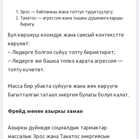
Эрос — байланыш жана топтун туруктуулугу;
Танатос — агрессия жана тышкы душманга каршы
биригүү.
Бул көрүнүш коомдук жана саясый контекстте
көрүнөт:
– Лидерге болгон сүйүү топту бириктирет;
– Лидерге же башка топко карата агрессия —
топту күчөтөт.
Масса бир убакта сүйүүгө жана жек көрүүгө
багытталган татаал энергия булагы болуп калат.
Фрейд менен азыркы заман
Азыркы дүйнөдө социалдык тармактар
массалык Эрос жана Танатос энергиясын