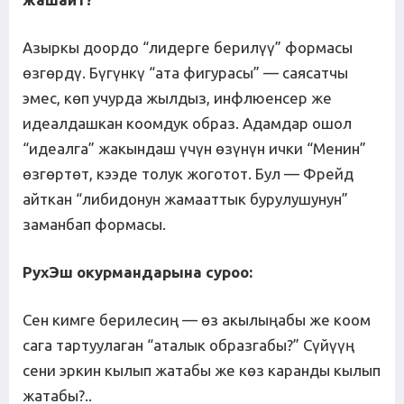
Азыркы доордо “лидерге берилүү” формасы
өзгөрдү. Бүгүнкү “ата фигурасы” — саясатчы
эмес, көп учурда жылдыз, инфлюенсер же
идеалдашкан коомдук образ. Адамдар ошол
“идеалга” жакындаш үчүн өзүнүн ички “Менин”
өзгөртөт, кээде толук жоготот. Бул — Фрейд
айткан “либидонун жамааттык бурулушунун”
заманбап формасы.
РухЭш окурмандарына суроо:
Сен кимге берилесиң — өз акылыңабы же коом
сага тартуулаган “аталык образгабы?” Сүйүүң
сени эркин кылып жатабы же көз каранды кылып
жатабы?..