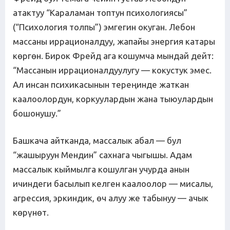
атактуу “Караламан топтун психологиясы”
(“Психология толпы”) эмгегин окуган. Лебон
массаны иррационалдуу, жапайы энергия катары
көргөн. Бирок Фрейд ага кошумча мындай дейт:
“Массанын иррационалдуулугу — кокустук эмес.
Ал инсан психикасынын тереңинде жаткан
каалоолордун, коркуулардын жана тыюулардын
бошонушу.”
Башкача айтканда, массалык абал — бул
“жашыруун Мендин” сахнага чыгышы. Адам
массалык кыймылга кошулган учурда анын
ичиндеги басылып келген каалоолор — мисалы,
агрессия, эркиндик, өч алуу же табынуу — ачык
көрүнөт.