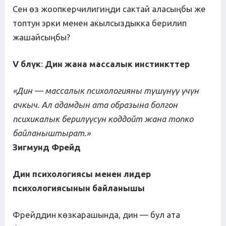
Сен өз жоопкерчилигиңди сактай аласыңбы же
топтун эрки менен акылсыздыкка берилип
жашайсыңбы?
V б
л
ү
к
:
Дин
жана
массалык
инстинктт
ер
«Дин — массалык психологияны т
ү
ш
ү
н
үү
ү
ч
ү
н
ачкыч
.
Ал
адамдын
ата
образына
болгон
психикалык
берил
үү
с
ү
н
коддойт
жана
топко
байланыштырат
.
»
Зигмунд Фрейд
Дин психологиясы менен лидер
психологиясынын байланышы
Фрейддин көзкарашында, дин — бул ата