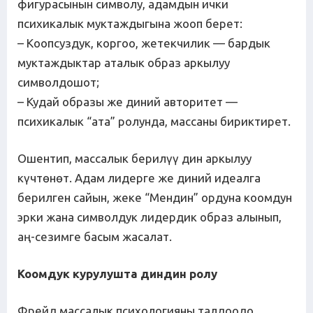
фигурасынын символу, адамдын ички
психикалык муктаждыгына жооп берет:
– Коопсуздук, коргоо, жетекчилик — бардык
муктаждыктар аталык образ аркылуу
символдошот;
– Кудай образы же диний авторитет —
психикалык “ата” ролунда, массаны бириктирет.
Ошентип, массалык берилүү дин аркылуу
күчтөнөт. Адам лидерге же диний идеалга
берилген сайын, жеке “Мендин” ордуна коомдун
эрки жана символдук лидердик образ алынып,
аң-сезимге басым жасалат.
Коомдук курулушта диндин ролу
Фрейд массалык психологияны талдоодо