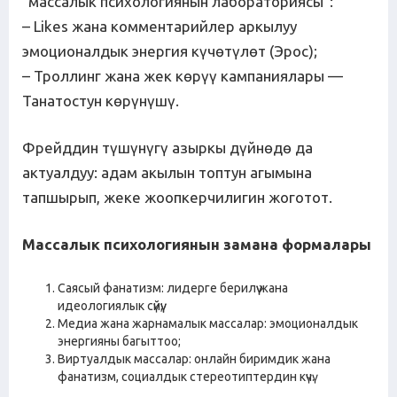
“массалык психологиянын лабораториясы”:
– Likes жана комментарийлер аркылуу
эмоционалдык энергия күчөтүлөт (Эрос);
– Троллинг жана жек көрүү кампаниялары —
Танатостун көрүнүшү.
Фрейддин түшүнүгү азыркы дүйнөдө да
актуалдуу: адам акылын топтун агымына
тапшырып, жеке жоопкерчилигин жоготот.
Массалык психологиянын замана формалары
Саясый фанатизм: лидерге берилүү жана
идеологиялык сүйүү;
Медиа жана жарнамалык массалар: эмоционалдык
энергияны багыттоо;
Виртуалдык массалар: онлайн биримдик жана
фанатизм, социалдык стереотиптердин күчү.