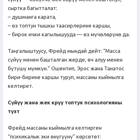
сыртка багытталат:
– душманга карата,
– өз топтун тышкы таасирлерине каршы,
– бирок ички кагылышууда — өз мүчөлөрүнө да.
Таңгалыштуусу, Фрейд мындай дейт: “Масса
сүйүү менен башталган жерде, өч алуу менен
бүтүшү мүмкүн.” Ошентип, Эрос жана Танатос
бири-бирине каршы туруп, массаны кыймылга
келтирет.
С
ү
й
үү
жана
жек
к
р
үү
топтук
психологияны
т
ү
з
т
Фрейд массаны кыймылга келтирген
“психикалык эки өнүгүүнү” көрсөтөт: