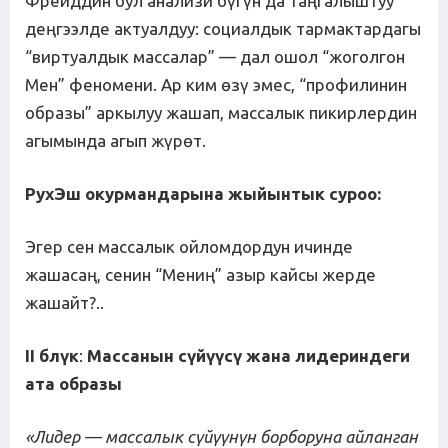
Фрейддин бул анализи бүгүн да таңгалыштуу
деңгээлде актуалдуу: социалдык тармактардагы
“виртуалдык массалар” — дал ошол “жоголгон
Мен” феномени. Ар ким өзү эмес, “профилинин
образы” аркылуу жашап, массалык пикирлердин
агымында агып жүрөт.
РухЭш окурмандарына жыйынтык суроо:
Эгер сен массалык ойломдордун ичинде
жашасаң, сенин “Мениң” азыр кайсы жерде
жашайт?..
II б
л
ү
к
:
Массанын
с
ү
й
үү
с
ү
жана
лидериндеги
ата
образы
«Лидер — массалык с
ү
й
үү
н
ү
н
борборуна
айланган