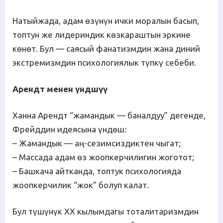
Натыйжада, адам өзүнүн ички моралын басып,
топтун же лидериндик көзкараштын эркине
көнөт. Бул — саясый фанатизмдин жана диний
экстремизмдин психологиялык түпкү себеби.
Арендт менен
ү
нд
ш
үү
Ханна Арендт “жамандык — баналдуу” дегенде,
Фрейддин идеясына үндөш:
– Жамандык — аң-сезимсиздиктен чыгат;
– Массада адам өз жоопкерчилигин жоготот;
– Башкача айтканда, топтук психологияда
жоопкерчилик “жок” болуп калат.
Бул түшүнүк XX кылымдагы тоталитаризмдин