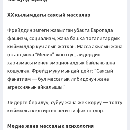
XX кылымдагы саясый массалар
Фрейддин эмгеги жазылган убакта Европада
фашизм, социализм, жана башка тоталитардык
кыймылдар күч алып жаткан. Масса акылын жана
өз алдынча “Менин” жоготуп, лидердин
харизмасы менен эмоционалдык байланышка
кошулган. Фрейд муну мындай дейт: “Саясый
фанатизм — бул массалык либидонун жана
агрессиянын айкалышы.”
Лидерге берилүү, сүйүү жана жек көрүү — топту
кыймылга келтирген негизги факторлор.
Медиа жана массалык психология