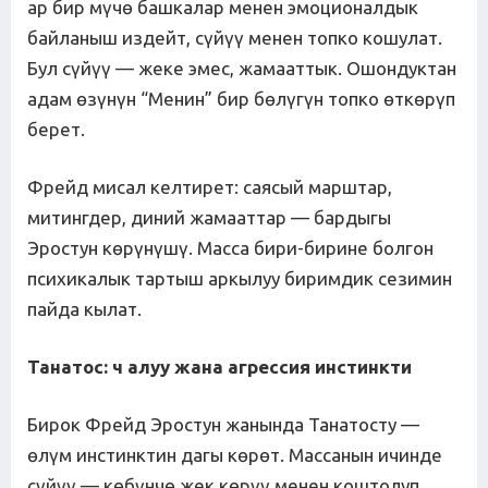
ар бир мүчө башкалар менен эмоционалдык
байланыш издейт, сүйүү менен топко кошулат.
Бул сүйүү — жеке эмес, жамааттык. Ошондуктан
адам өзүнүн “Менин” бир бөлүгүн топко өткөрүп
берет.
Фрейд мисал келтирет: саясый марштар,
митингдер, диний жамааттар — бардыгы
Эростун көрүнүшү. Масса бири-бирине болгон
психикалык тартыш аркылуу биримдик сезимин
пайда кылат.
Танатос:
ч
алуу
жана
агрессия
инстинкти
Бирок Фрейд Эростун жанында Танатосту —
өлүм инстинктин дагы көрөт. Массанын ичинде
сүйүү — көбүнчө жек көрүү менен коштолуп,