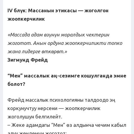
IV б
л
ү
к
:
Массанын
этикасы
—
жоголгон
жоопкерчилик
«Массада адам
ө
з
ү
н
ү
н
моралдык
чектерин
жоготот
.
Анын
ордуна
жоопкерчиликти
топко
жана
лидерге
ө
тк
ө
р
ө
т
.
»
Зигмунд Фрейд
“Мен” массалык а
ң
-
сезимге
кошулганда
эмне
болот
?
Фрейд массалык психологияны талдоодо эң
коркунучтуу нерсени — жоопкерчилик
жоголушун белгилейт.
– Жеке адамдагы “Мен” өз алдынча чечим кабыл
алуу жөндөмүн жоготот;