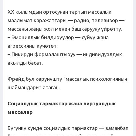
XX кылымдын ортосунан тартып массалык
маалымат каражаттары — радио, телевизор —
массаны жаңы жол менен башкарууну үйрөттү.
– Эмоциялык билдирүүлөр — сүйүү жана
агрессияны күчөтөт;
– Пикирди формалаштыруу — индивидуалдык
акылды басат.
Фрейд бул көрүнүштү “массалык психологиянын
шаймандары” атаган.
Социалдык тармактар жана виртуалдык
массалар
Бүгүнкү күндө социалдык тармактар — заманбап