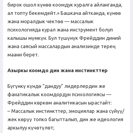
бирок ошол күнөө коомдук куралга айланганда,
ал топту бекемдейт.» Башкача айтканда, күнөө
жана моралдык чектөө — массалык
психологияда курал жана инструмент болуп
калышы мүмкүн. Бул түшүнүк Фрейддин диний
жана саясый массалардын анализинде терең
маани берет.
Азыркы коомдо дин жана инстинкттер
Бүгүнкү күндө “дандуу” лидерлердин же
фанатикалык коомдордун психологиясы —
Фрейддин көркөм аналитикасын ырастайт:
– Массалык инстинкттер, эмоциялар жана сүйүү/
жек көрүү топко багытталып, дин же идеология
аркылуу күчөтүлөт;