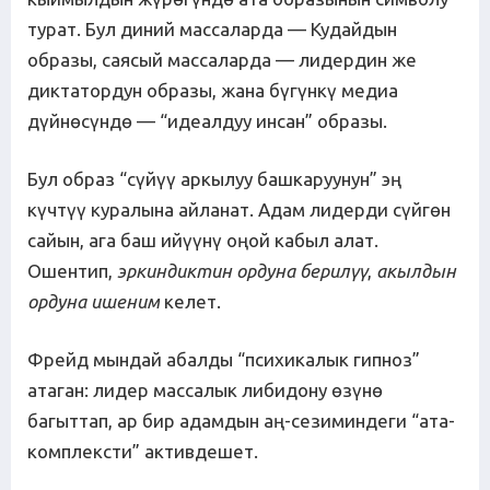
турат. Бул диний массаларда — Кудайдын
образы, саясый массаларда — лидердин же
диктатордун образы, жана бүгүнкү медиа
дүйнөсүндө — “идеалдуу инсан” образы.
Бул образ “сүйүү аркылуу башкаруунун” эң
күчтүү куралына айланат. Адам лидерди сүйгөн
сайын, ага баш ийүүнү оңой кабыл алат.
Ошентип,
эркиндиктин ордуна берил
үү
,
акылдын
ордуна ишеним
келет.
Фрейд мындай абалды “психикалык гипноз”
атаган: лидер массалык либидону өзүнө
багыттап, ар бир адамдын аң-сезиминдеги “ата-
комплексти” активдешет.