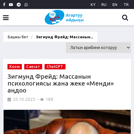
KY
RU
EN
TR
Башкы бет
Зигмунд Фрейд: Массанын...
Коом
Саясат
ChatGPT
Зигмунд Фрейд: Массанын
психологиясы жана жеке «Менди»
аңдоо
20.10.2025
188