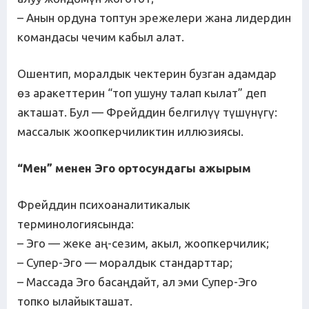
– Анын ордуна топтун эрежелери жана лидердин
командасы чечим кабыл алат.
Ошентип, моралдык чектерин бузган адамдар
өз аракеттерин “топ ушуну талап кылат” деп
акташат. Бул — Фрейддин белгилүү түшүнүгү:
массалык жоопкерчиликтин иллюзиясы.
“Мен” менен Эго ортосундагы ажырым
Фрейддин психоаналитикалык
терминологиясында:
– Эго — жеке аң-сезим, акыл, жоопкерчилик;
– Супер-Эго — моралдык стандарттар;
– Массада Эго басаңдайт, ал эми Супер-Эго
топко ылайыкташат.