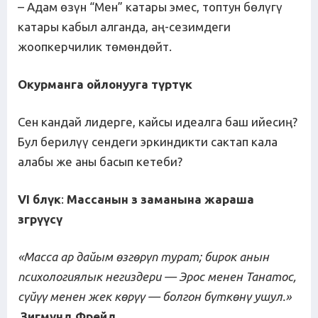
– Адам өзүн “Мен” катары эмес, топтун бөлүгү
катары кабыл алганда, аң-сезимдеги
жоопкерчилик төмөндөйт.
Окурманга ойлонууга т
ү
рт
ү
к
Сен кандай лидерге, кайсы идеалга баш ийесиң?
Бул берилүү сендеги эркиндикти сактап кала
алабы же аны басып кетеби?
VI б
л
ү
к
:
Массанын
з
заманына
жараша
зг
р
үү
с
ү
«Масса ар дайым
ө
зг
ө
р
ү
п
турат
;
бирок
анын
психологиялык
негиздери
—
Эрос
менен
Танатос
,
с
ү
й
үү
менен
жек
к
ө
р
үү
—
болгон
б
ү
тк
ө
н
ү
ушул
.
»
Зигмунд Фрейд