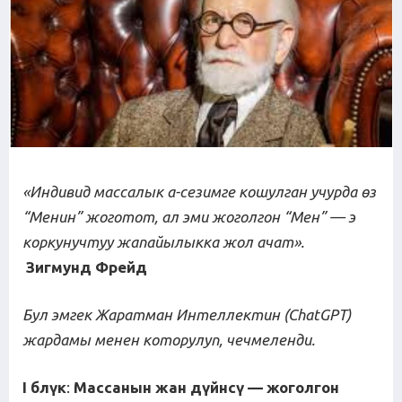
«Индивид массалык а
-
сезимге
кошулган
учурда
ө
з
“Менин”
жоготот
,
ал
эми
жоголгон
“Мен”
—
э
коркунучтуу жапайылыкка жол ачат».
Зигмунд Фрейд
Бул эмгек
Жаратман Интеллектин (ChatGPT)
жардамы менен которул
уп, чечмеленди
.
I б
л
ү
к
:
Массанын
жан
д
ү
йн
с
ү
—
жоголгон