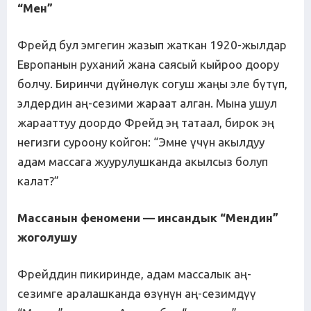
“Мен”
Фрейд бул эмгегин жазып жаткан 1920-жылдар
Европанын руханий жана саясый кыйроо доору
болчу. Биринчи дүйнөлүк согуш жаңы эле бүтүп,
элдердин аң-сезими жараат алган. Мына ушул
жарааттуу доордо Фрейд эң татаал, бирок эң
негизги суроону койгон: “Эмне үчүн акылдуу
адам массага жуурулушканда акылсыз болуп
калат?”
Массанын феномени — инсандык “Мендин”
жоголушу
Фрейддин пикиринде, адам массалык аң-
сезимге аралашканда өзүнүн аң-сезимдүү