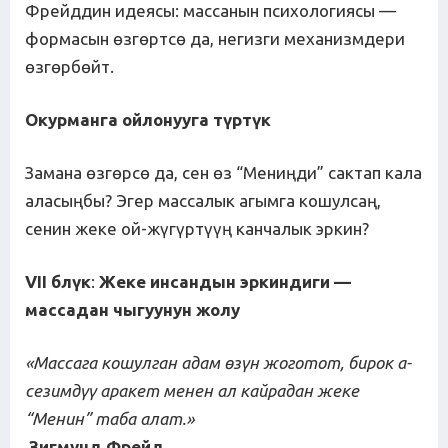
Фрейддин идеясы: массанын психологиясы —
формасын өзгөртсө да, негизги механизмдери
өзгөрбөйт.
Окурманга ойлонууга т
ү
рт
ү
к
Замана өзгөрсө да, сен өз “Мениңди” сактап кала
аласыңбы? Эгер массалык агымга кошулсаң,
сенин жеке ой-жүгүртүүң канчалык эркин?
VII б
л
ү
к
:
Жеке
инсандын
эркиндиги
—
массадан
чыгуунун
жолу
«Массага кошулган адам
ө
з
ү
н
жоготот
,
бирок
а
-
сезимд
үү
аракет
менен
ал
кайрадан
жеке
“Менин”
таба
алат
.
»
Зигмунд Фрейд