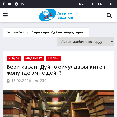
KY
RU
EN
TR
Башкы бет
Бери караң: Дүйнө ойчулдары...
Үй-бүлө
Маданият
Билим
Бери караң: Дүйнө ойчулдары китеп
жөнүндө эмне дейт?
18.02.2026
250