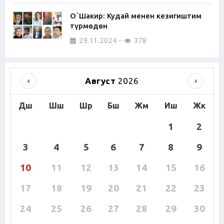
О`Шакир: Кудай менен кезигиштим
түрмөдөн
29.11.2024
378
Август
2026
Дш
Шш
Шр
Бш
Жм
Иш
Жк
1
2
3
4
5
6
7
8
9
10
11
12
13
14
15
16
17
18
19
20
21
22
23
24
25
26
27
28
29
30