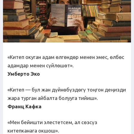
«Китеп окуган адам өлгөндөр менен эмес, өлбөс
адамдар менен сүйлөшөт».
Умберто Эко
«Китеп — бул жан дүйнөбүздөгү тоңгон деңизди
жара турган айбалта болууга тийиш».
Франц Кафка
«Мен бейишти элестетсем, ал сөзсүз
китепканага окшош».