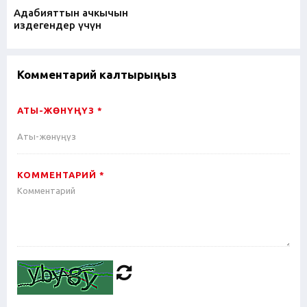
Адабияттын ачкычын
издегендер үчүн
Комментарий калтырыңыз
АТЫ-ЖӨНҮҢҮЗ *
КОММЕНТАРИЙ *