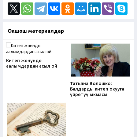
Окшош материалдар
Китеп жөнүндө
аалымдардан асыл ой
Татьяна Волошко:
Балдарды китеп окууга
үйрөтүү ыкмасы