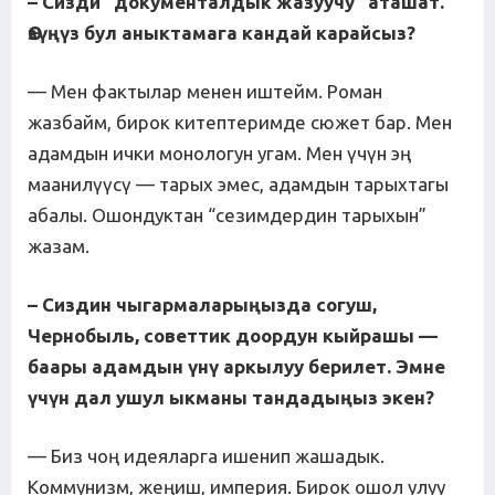
– Сизди “документалдык жазуучу” аташат.
Өзүңүз бул аныктамага кандай карайсыз?
— Мен фактылар менен иштейм. Роман
жазбайм, бирок китептеримде сюжет бар. Мен
адамдын ички монологун угам. Мен үчүн эң
маанилүүсү — тарых эмес, адамдын тарыхтагы
абалы. Ошондуктан “сезимдердин тарыхын”
жазам.
– Сиздин чыгармаларыңызда согуш,
Чернобыль, советтик доордун кыйрашы —
баары адамдын үнү аркылуу берилет. Эмне
үчүн дал
уш
ул ыкманы тандадыңыз экен?
— Биз чоң идеяларга ишенип жашадык.
Коммунизм, жеңиш, империя. Бирок ошол улуу