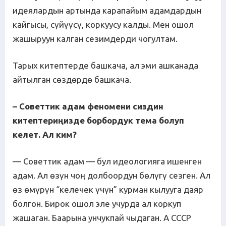
идеялардын артында карапайым адамдардын
кайгысы, сүйүүсү, коркуусу калды. Мен ошол
жашыруун калган сезимдерди чогултам.
Тарых китептерде башкача, ал эми ашканада
айтылган сөздөрдө башкача.
– Советтик адам феномени сиздин
китептериңизде борбордук тема болуп
келет. Ал ким?
— Советтик адам — бул идеологияга ишенген
адам. Ал өзүн чоң долбоордун бөлүгү сезген. Ал
өз өмүрүн “келечек үчүн” курман кылууга даяр
болгон. Бирок ошол эле учурда ал коркуп
жашаган. Баарына унчукпай чыдаган. А СССР