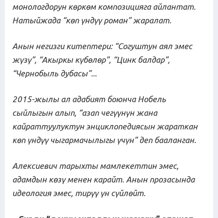
монологдорун көркөм композицияга айлантат.
Натыйжада “көп үндүү роман” жаралат.
Анын негизги китептери: “Согуштун аял эмес
жүзү”, “Акыркы күбөлөр”, “Цинк балдар”,
“Чернобыль дубасы”
...
2015-жылы ал адабият боюнча Нобель
сыйлыгын алып, “азап чегүүнүн жана
кайраттуулуктун энциклопедиясын жараткан
көп үндүү чыгармачылыгы үчүн” деп бааланган.
Алексиевич тарыхты мамлекеттин эмес,
адамдын көзү менен карайт. Анын прозасында
идеология эмес, тирүү үн сүйлөйт.