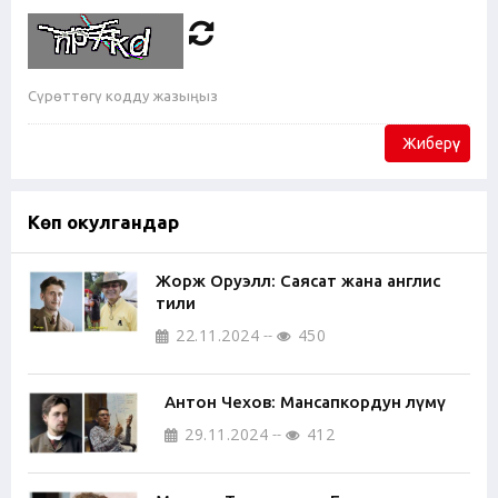
Жиберүү
Көп окулгандар
Жорж Оруэлл: Саясат жана англис
тили
22.11.2024
450
Антон Чехов: Мансапкордун өлүмү
29.11.2024
412