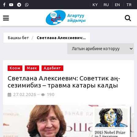
KY
RU
EN
TR
Башкы бет
Светлана Алексиевич:...
Коом
Маек
Адабият
Светлана Алексиевич: Советтик аң-
сезимибиз – травма катары калды
27.02.2026
190