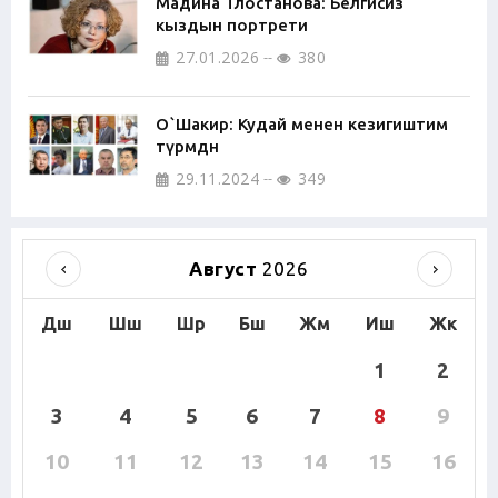
Мадина Тлостанова: Белгисиз
кыздын портрети
27.01.2026
380
О`Шакир: Кудай менен кезигиштим
түрмөдөн
29.11.2024
349
Август
2026
Дш
Шш
Шр
Бш
Жм
Иш
Жк
1
2
3
4
5
6
7
8
9
10
11
12
13
14
15
16