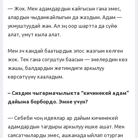
— Жок. Мен адамдардын кайгысын гана эмес,
алардын чыдамкайлыгын да жаздым. Адам —
укмуштуудай жан. Ал эң оор шартта да сүйө
алат, үмүт кыла алат.
Мен эч кандай баатырдык эпос жазгым келген
жок. Тек гана согуштун баасын — энелердин көз
жашы, балдардын жетимдиги аркылуу
көрсөтүүнү кааладым.
– Сиздин чыгармачылы
кт
а “кичинекей адам”
дайыма борбордо. Эмне үчүн?
— Себеби чоң идеялар ар дайым кичинекей
адамдардын тагдыры аркылуу ишке ашат. Мен
саясатчыларды эмес, ашканада ыйлап отурган