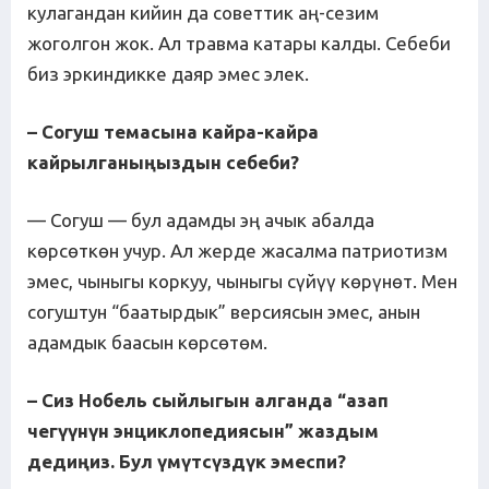
кулагандан кийин да советтик аң-сезим
жоголгон жок. Ал травма катары калды. Себеби
биз эркиндикке даяр эмес элек.
– Согуш темасына кайра-кайра
кайрылганыңыздын себеби?
— Согуш — бул адамды эң ачык абалда
көрсөткөн учур. Ал жерде жасалма патриотизм
эмес, чыныгы коркуу, чыныгы сүйүү көрүнөт. Мен
согуштун “баатырдык” версиясын эмес, анын
адамдык баасын көрсөтөм.
– Сиз Нобель сыйлыгын алганда “азап
чегүүнүн энциклопедиясын” жаздым
дедиңиз. Бул үмүтсүздүк эмеспи?