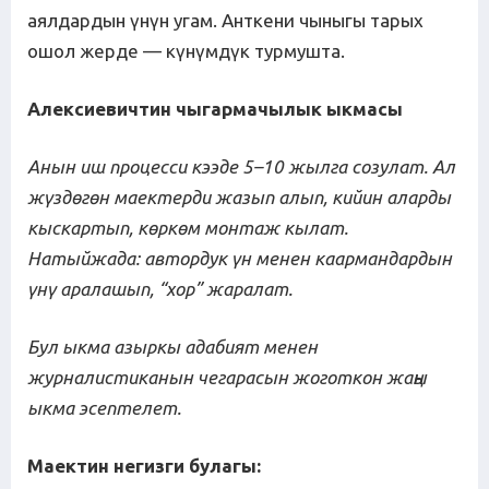
аялдардын үнүн угам. Анткени чыныгы тарых
ошол жерде — күнүмдүк турмушта.
Алексиевичтин чыгармачылык
ыкмасы
Анын иш процесси кээде 5–10 жылга созулат. Ал
жүздөгөн маектерди жазып алып, кийин аларды
кыскартып, көркөм монтаж кылат.
Натыйжада
:
автордук үн менен каармандардын
үнү аралашып, “хор” жаралат.
Бул ыкма
азыркы
адабият менен
журналистиканын че
г
арасын жогот
кон жаңы
ыкма эсептелет
.
М
аектин негизги була
г
ы: