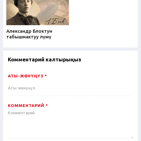
Александр Блоктун
табышмактуу өлүмү
Комментарий калтырыңыз
АТЫ-ЖӨНҮҢҮЗ *
КОММЕНТАРИЙ *