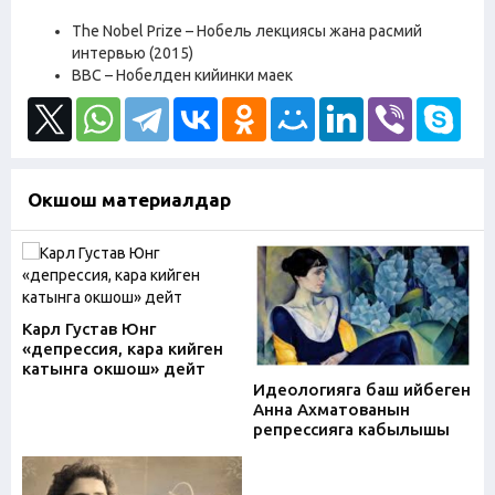
The Nobel Prize – Нобель лекциясы жана расмий
интервью (2015)
BBC – Нобелден кийинки маек
Окшош материалдар
Карл Густав Юнг
«депрессия, кара кийген
катынга окшош» дейт
Идеологияга баш ийбеген
Анна Ахматованын
репрессияга кабылышы