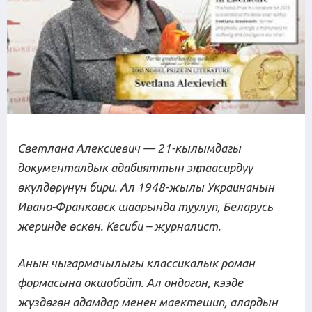
Светлана Алексиевич — 21-кылымдагы
документалдык адабияттын эң таасирдүү
өкүлдөрүнүн бири. Ал 1948-жылы Украинанын
Ивано-Франковск шаарында туулуп, Беларусь
жеринде өскөн. Кесиби – журналист.
Анын чыгармачылыгы классикалык роман
формасына окшобойт. Ал ондогон, кээде
жүздөгөн адамдар менен маектешип, алардын