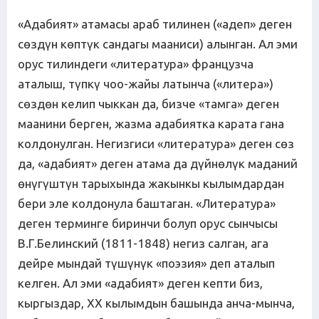
«Адабият» атамасы араб тилинен («адеп» деген
сөздүн көптүк сандагы мааниси) алынган. Ал эми
орус тилиндеги «литература» французча
аталыш, түпкү чоо-жайы латынча («литера»)
сөздөн келип чыккан да, бизче «тамга» деген
маанини берген, жазма адабиятка карата гана
колдонулган. Негизгиси «литература» деген сөз
да, «адабият» деген атама да дүйнөлүк маданий
өнүгүштүн тарыхында жакынкы кылымдардан
бери эле колдонула баштаган. «Литература»
деген терминге биринчи болуп орус сынчысы
В.Г.Белинский (1811-1848) негиз салган, ага
дейре мындай түшүнүк «поэзия» деп аталып
келген. Ал эми «адабият» деген кепти биз,
кыргыздар, XX кылымдын башында анча-мынча,