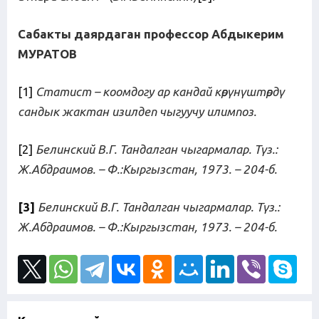
Сабакты даярдаган профессор Абдыкерим
МУРАТОВ
[1]
С
татист
– коомдогу
ар
кандай көрүнүштөрдү
сандык жактан изилдеп чыгуучу илимпоз.
[2]
Белинский В.Г. Тандалган чыгармалар. Түз.:
Ж.Абдраимов. – Ф.:Кыргызстан, 1973. – 204-б.
[3]
Белинский В.Г. Тандалган чыгармалар. Түз.:
Ж.Абдраимов. – Ф.:Кыргызстан, 1973. – 204-б.