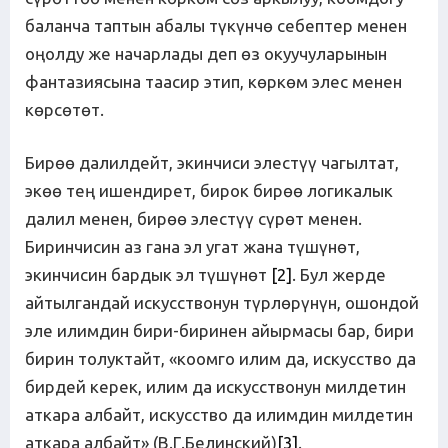
баланча таптын абалы түкүнчө себептер менен
оңолду же начарлады деп өз окуучуларынын
фантазиясына таасир этип, көркөм элес менен
көрсөтөт.
Бирөө далилдейт, экинчиси элестүү чагылтат,
экөө тең ишендирет, бирок бирөө логикалык
далил менен, бирөө элестүү сүрөт менен.
Биринчисин аз гана эл угат жана түшүнөт,
экинчисин бардык эл түшүнөт
[2]
. Бул жерде
айтылгандай искусствонун түрлөрүнүн, ошондой
эле илимдин бири-биринен айырмасы бар, бири
бирин толуктайт, «коомго илим да, искусство да
бирдей керек, илим да искусствонун милдетин
аткара албайт, искусство да илимдин милдетин
аткара албайт» (В.Г.Белинский)
[3]
.