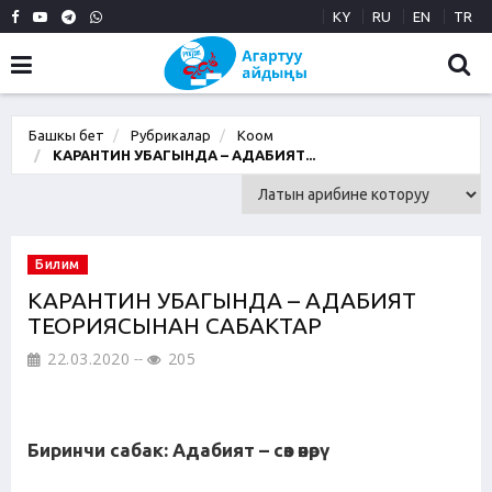
KY
RU
EN
TR
Башкы бет
Рубрикалар
Коом
КАРАНТИН УБАГЫНДА – АДАБИЯТ...
Билим
КАРАНТИН УБАГЫНДА – АДАБИЯТ
ТЕОРИЯСЫНАН САБАКТАР
22.03.2020
205
Биринчи сабак: Адабият – сөз өнөрү