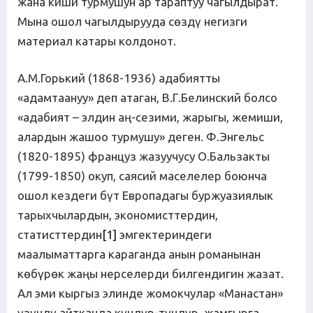
жана киши турмушун ар тараптуу чагылдырат.
Мына ошол чагылдырууда сөздү негизги
материал катары колдонот.
А.М.Горький (1868-1936) адабиятты
«адамтаануу» деп атаган, В.Г.Белинский болсо
«адабият – элдин аң-сезими, жарыгы, жемиши,
алардын жашоо турмушу» деген. Ф.Энгельс
(1820-1895) француз жазуучусу О.Бальзакты
(1799-1850) окуп, саясий маселелер боюнча
ошол кездеги бүт Европадагы буржуазиялык
тарыхчылардын, экономисттердин,
статисттердин
[1]
эмгектериндеги
маалыматтарга караганда анын романынан
көбүрөк жаңы нерселерди билгендигин жазат.
Ал эми кыргыз элинде жомокчулар «Манастан»
үзүндү айтканда күндүр-түндүр, жамгырга,