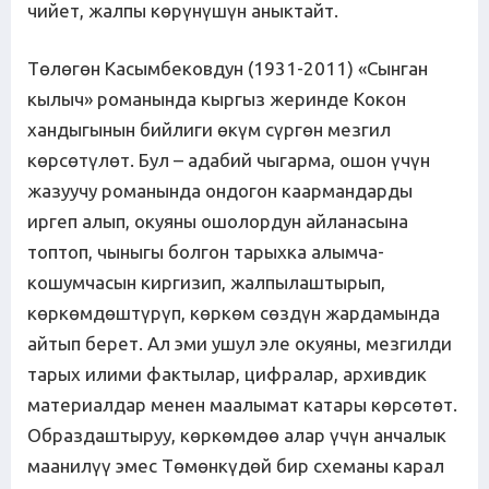
чийет, жалпы көрүнүшүн аныктайт.
Төлөгөн Касымбековдун (1931-2011) «Сынган
кылыч» романында кыргыз жеринде Кокон
хандыгынын бийлиги өкүм сүргөн мезгил
көрсөтүлөт. Бул – адабий чыгарма, ошон үчүн
жазуучу романында ондогон каармандарды
иргеп алып, окуяны ошолордун айланасына
топтоп, чыныгы болгон тарыхка алымча-
кошумчасын киргизип, жалпылаштырып,
көркөмдөштүрүп, көркөм сөздүн жардамында
айтып берет. Ал эми ушул эле окуяны, мезгилди
тарых илими фактылар, цифралар, архивдик
материалдар менен маалымат катары көрсөтөт.
Образдаштыруу, көркөмдөө алар үчүн анчалык
маанилүү эмес Төмөнкүдөй бир схеманы карал