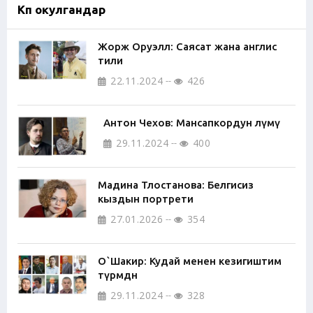
Көп окулгандар
Жорж Оруэлл: Саясат жана англис
тили
22.11.2024
426
Антон Чехов: Мансапкордун өлүмү
29.11.2024
400
Мадина Тлостанова: Белгисиз
кыздын портрети
27.01.2026
354
О`Шакир: Кудай менен кезигиштим
түрмөдөн
29.11.2024
328