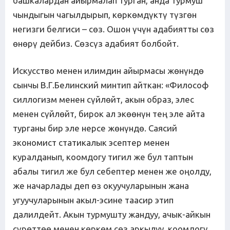
башкалардан айырмалап турган, анда турмуш
чындыгын чагылдырып, көркөмдүктү түзгөн
негизги белгиси – сөз. Ошон үчүн адабиятты сөз
өнөрү дейбиз. Сөзсүз адабият болбойт.
Искусство менен илимдин айырмасы жөнүндө
сынчы В.Г.Белинский минтип айткан: «Философ
силлогизм менен сүйлөйт, акын образ, элес
менен сүйлөйт, бирок ал экөөнүн тең эле айта
турганы бир эле нерсе жөнүндө. Саясий
экономист статикалык эсептер менен
куралданып, коомдогу тигил же бул таптын
абалы тигил же бул себептер менен же оңолду,
же начарлады деп өз окуучуларынын жана
угуучуларынын акыл-эсине таасир этип
далилдейт. Акын турмушту жандуу, ачык-айкын
сүрөттөө менен көркөм сөз аркылуу, коомдогу