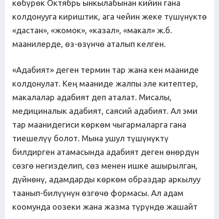
көбүрөк Октябрь ынкылабынан кийин гана
колдонууга кириштик, ага чейин жеке түшүнүктө
«дастан», «жомок», «казал», «макал» ж.б.
маанилерде, өз-өзүнчө аталып келген.
«Адабият» деген термин тар жана кен мааниде
колдонулат. Кең мааниде жалпы эле китептер,
макалалар адабият деп аталат. Мисалы,
медициналык адабият, саясий адабият. Ал эми
тар маанидегиси көркөм чыгармаларга гана
тиешелүү болот. Мына ушул түшүнүктү
билдирген атамасында адабият деген өнөрдүн
сөзгө негизделип, сөз менен ишке ашырылган,
дүйнөнү, адамдарды көркөм образдар аркылуу
таанып-билүүнүн өзгөчө формасы. Ал адам
коомунда оозеки жана жазма түрүндө жашайт