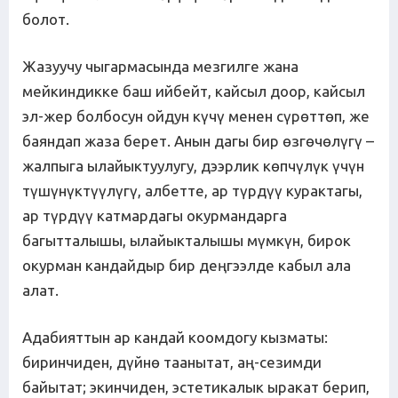
болот.
Жазуучу чыгармасында мезгилге жана
мейкиндикке баш ийбейт, кайсыл доор, кайсыл
эл-жер болбосун ойдун күчү менен сүрөттөп, же
баяндап жаза берет. Анын дагы бир өзгөчөлүгү –
жалпыга ылайыктуулугу, дээрлик көпчүлүк үчүн
түшүнүктүүлүгү, албетте, ар түрдүү курактагы,
ар түрдүү катмардагы окурмандарга
багытталышы, ылайыкталышы мүмкүн, бирок
окурман кандайдыр бир деңгээлде кабыл ала
алат.
Адабияттын ар кандай коомдогу кызматы:
биринчиден, дүйнө таанытат, аң-сезимди
байытат; экинчиден, эстетикалык ыракат берип,