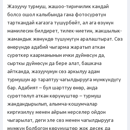
Жазуучу турмуш, жашоо-тиричилик кандай
болсо ошол калыбында гана фотосүрөтүн
тарткандай кагазга түшүрбөйт, ал ага өзүнүн
мамилесин билдирет, тилек-ниетин, жакшылык-
жамандык жөнүндө түшүнүгүн аралаштырат. Сөз
өнөрүндө адабий чыгарма жаратып аткан
сүрөткер каарманынын ички дүйнөсүн да,
сырткы дүйнөсүн да бере алат, башкача
айтканда, жазуучунун сөз аркылуу адам
турмушун ар тараптуу чагылдырууга мүмкүндүгү
бар. Адабият – бул шарттуу өнөр, анда
сүрөттөлүп аткан көрүнүштөр – турмуш
жандандырылып, алымча-кошумчалар
киргизилүү менен айрым нерселер ойдон
чыгарылат, деги эле сөз менен чагылдырууга
мүмкүн болбогон көрүнүштөр жок десек да