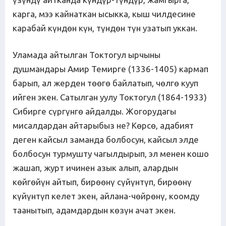
карга, мээ кайнаткан ысыкка, кыш чилдесине
карабай күндөн күн, түндөн түн узатып уккан.
Уламада айтылган Токтогул ырчыны
душмандары Амир Темирге (1336-1405) кармап
барып, ал жерден төөгө байлатып, чөлгө кууп
ийген экен. Сатылган уулу Токтогул (1864-1933)
Сибирге сүргүнгө айдалды. Жогорудагы
мисалдардан айтарыбыз не? Көрсө, адабият
деген кайсыл заманда болбосун, кайсыл элде
болбосун турмушту чагылдырып, эл менен кошо
жашап, журт ичинен азык алып, алардын
көйгөйүн айтып, бирөөнү сүйүнтүп, бирөөнү
күйүнтүп келет экен, айлана-чөйрөнү, коомду
таанытып, адамдардын көзүн ачат экен.