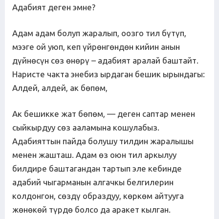
Адабият деген эмне?
Адам адам болуп жаралып, оозго тил бүтүп,
мээге ой уюп, кеп үйрөнгөндөн кийин анын
дүйнөсүн сөз өнөрү – адабият аралай баштайт.
Наристе чакта энебиз ырдаган бешик ырындагы:
Алдей, алдей, ак бөпөм,
Ак бешикке жат бөпөм, — деген саптар менен
сыйкырдуу сөз ааламына кошулабыз.
Адабияттын пайда болушу тилдин жаралышы
менен жашташ. Адам өз оюн тил аркылуу
билдире баштагандан тартып эле кебинде
адабий чыгарманын алгачкы белгилерин
колдонгон, сөздү образдуу, көркөм айтууга
жөнөкөй түрдө болсо да аракет кылган.