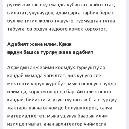
рухий жактан окурманды кубантат, кайгыртат,
ыйлатат; үчүнчүдөн, адамдарга тарбия берет,
бул же тигил жолго түшүүгө, турмуштан тутка
табууга, өз ордун издөөгө көмөк көрсөтөт.
Адабият жана илим.
Көркөм
өнөрдүн
башка
түрлөрү
жана адабият
Адамдын аң-сезими коомдук турмушту ар
кандай ыкмада чагылтат. Биз күнүгө эле
мектепти көрүп жүрөбүз, мына ошонун өзүндө
илим да, көркөм өнөр да бар. Айталык ошол
кандай, бийиктиги, узун-туурасы ж.б. ар түрдүү
жактары канча өлчөмдө болушу керек, канча
материал кетет, мына ушунун баарын илим
изилдеп чыгат, анан архитектор чиймесин