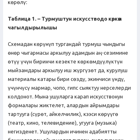
көрөлү:
Таблица 1. – Турмуштун искусстводо көркөм
чагылдырылышы
Схемадан көрүнүп тургандай турмуш чындыгы
өнөр чыгармасы аркылуу адамдын аң-сезимине
өтүү үчүн биринчи кезекте көркөмдүүлүктүн
мыйзамдары аркылуу иш жүргүзөт да, курулуш
материалы катары бири сөздү, экинчиси үндү,
үчүнчүсү мармар, чопо, гипс сыяктуу нерселерди
колдонот. Мына ушуларга карап искусствонун
формалары жиктелет, алардын айрымдары
тартууга (сүрөт, айкелчилик), кээси көрүүгө
(театр, кино, телевидение), угууга (музыка)
негизденет. Ушулардын ичинен адабиятты