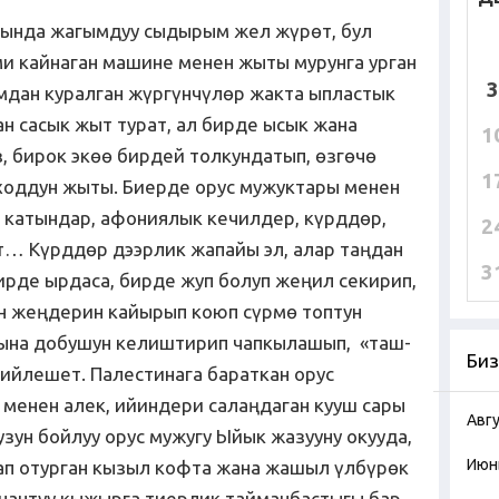
сында жагымдуу сыдырым жел жүрөт, бул
ми кайнаган машине менен жыты мурунга урган
3
мдан куралган жүргүнчүлөр жакта ыпластык
н сасык жыт турат, ал бирде ысык жана
1
, бирок экөө бирдей толкундатып, өзгөчө
1
ходдун жыты. Биерде орус мужуктары менен
 катындар, афониялык кечилдер, күрддөр,
2
… Күрддөр дээрлик жапайы эл, алар таңдан
3
ирде ырдаса, бирде жуп болуп жеңил секирип,
н жеңдерин кайырып коюп сүрмө топтун
рына добушун келиштирип чапкылашып, «таш-
Биз
бийлешет. Палестинага бараткан орус
менен алек, ийиндери салаңдаган кууш сары
Авг
узун бойлуу орус мужугу Ыйык жазууну окууда,
Июн
ап отурган кызыл кофта жана жашыл үлбүрөк
 чачтуу кыжырга тиерлик тайманбастыгы бар