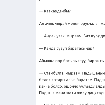
— Кавказданбы?
Ал ачык чырай менен орусчалап ж
— Андан узак, мырзам. Биз күрддө
— Кайда сүзүп баратасыңар?
Абышка оор басырыктуу, бирок сы
— Стамбулга, мырзам. Падышанын
белек катары алып баратам. Пады
канча болсо, ошончо уулумду алды
Падыша мени жети жолу даңктады