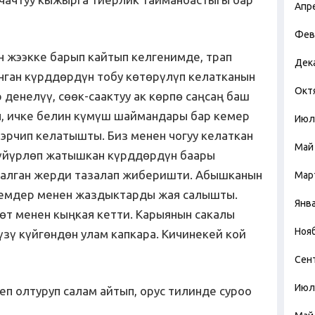
Апр
Фев
н жээкке барып кайтып келгенимде, трап
Дек
нган күрддөрдүн тобу көтөрүлүп келатканын
Окт
 денелүү, сөөк-саактуу ак көрпө саңсаң баш
ип, ичке белин күмүш шаймандары бар кемер
Июл
эрчип келатышты. Биз менен чогуу келаткан
Май
 үйүрлөп жатышкан күрддөрдүн баары
калган жерди тазалап жиберишти. Абышканын
Мар
лемдер менен жаздыктарды жая салышты.
Янв
өт менен кыңкая кетти. Карыянын сакалы
Ноя
үзү күйгөндөн улам капкара. Кичинекей кой
Сен
Июл
п олтуруп салам айтып, орус тилинде суроо