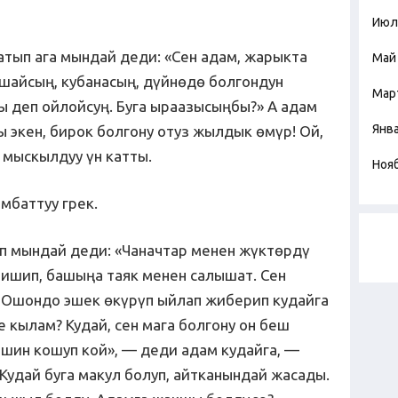
Июл
тып ага мындай деди: «Сен адам, жарыкта
Май
шайсың, кубанасың, дүйнөдө болгондун
Мар
ы деп ойлойсуң. Буга ыраазысыңбы?» А адам
Янв
 экен, бирок болгону отуз жылдык өмүр! Ой,
я мыскылдуу үн катты.
Ноя
мбаттуу грек.
п мындай деди: «Чаначтар менен жүктөрдү
нишип, башыңа таяк менен салышат. Сен
Ошондо эшек өкүрүп ыйлап жиберип кудайга
 кылам? Кудай, сен мага болгону он беш
ешин кошуп кой», — деди адам кудайга, —
 Кудай буга макул болуп, айтканындай жасады.