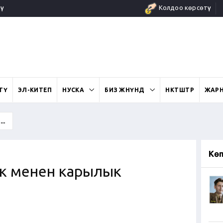
ү
Колдоо көрсөтүү
ӨТҮ
ЭЛ-КИТЕП
НУСКА
БИЗ ЖӨНҮНДӨ
ӨНӨКТӨШТӨР
ЖАР
..
Кө
к менен карылык