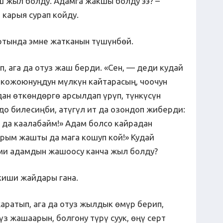
 жыл болду. Адамга жакшы болду ээ? –
карыя сурап койду.
ртында эмне жатканын түшүнбөй.
, ага да отуз жаш берди. «Сен, — деди кудай
 кожоюнуңдун мүлкүн кайтарасың, чоочун
ан өткөндөргө арсылдап үрүп, түнкүсүн
о билесиңби, атүгүл ит да озондоп жиберди:
да каалабайм!» Адам болсо кайрадан
арым жашты да мага кошуп кой!» Кудай
ми адамдын жашоосу канча жыл болду?
киши жайдары гана.
ратып, ага да отуз жылдык өмүр берип,
з жашаарын, болгону түрү суук, өңү серт