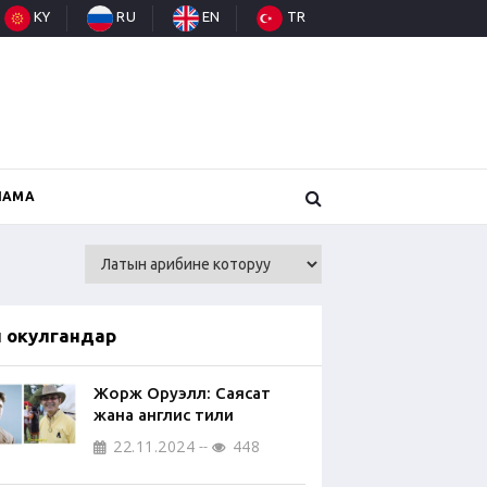
KY
RU
EN
TR
НАМА
п окулгандар
Жорж Оруэлл: Саясат
жана англис тили
22.11.2024
448