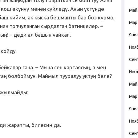
урган жаңыдан толуп бараткан сымбаттуу жана
 кош өкүнүү менен сүйлөдү. Анын үстүндө
Май
баш кийим, ак кыска бешманты бар боз күрмө,
Мар
нан топчуланган сырдалган батинкелер. –
ың! – деди ал башын чайкап.
Янв
Ноя
койду.
Сен
ейкапар гана. – Мына сен картаясың, а мен
Июл
таң болбоймун. Маймыл тууралуу уктуң беле?
Май
 жылмайды:
Мар
Янв
Ноя
ди жаратты, билесиң да.
Сен