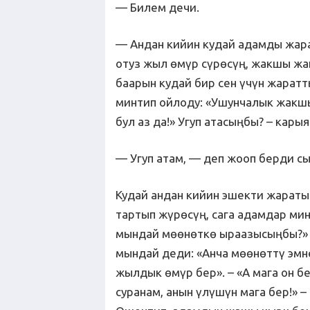
— Билем дечи.
— Андан кийин кудай адамды жара
отуз жыл өмүр сүрөсүң, жакшы жа
баарын кудай бир сен үчүн жаратт
минтип ойлоду: «Ушунчалык жакшы
бул аз да!» Угуп атасыңбы? – кары
— Угуп атам, — деп жооп берди сы
Кудай андан кийин эшекти жараты
тартып жүрөсүң, сага адамдар ми
мындай мөөнөткө ыраазысыңбы?» 
мындай деди: «Анча мөөнөттү эмне
жылдык өмүр бер». – «А мага он б
суранам, анын үлүшүн мага бер!» –