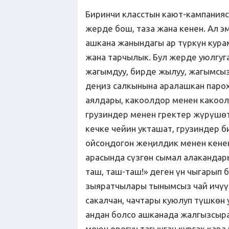
Биринчи класстын кают-кампания
жерде бош, таза жана кенен. Ал э
ашкана жанындагы ар түркүн кура
жана тарчылык. Бул жерде уюлгуга
жагымдуу, бирде жылуу, жагымсыз
деңиз салкынына аралашкан паро
аялдары, какоолдор менен какоол
грузиндер менен гректер жүрүшөт
кечке чейин укташат, грузиндер б
ойсоңдогон жеңилдик менен кене
арасында сүзгөн сымал алаканда
таш, таш-таш!» деген үн чыгарып 
зыяратчылары тынымсыз чай ичүү 
сакалчан, чачтары куюлуп түшкөн 
андан болсо ашканада жалгызсыр
моюн орогуч тагынган кургак кара