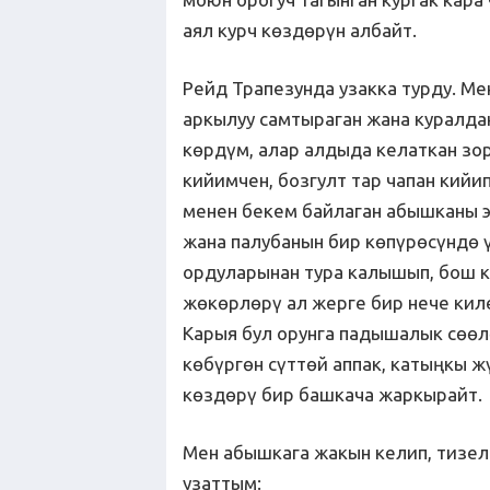
аял курч көздөрүн албайт.
Рейд Трапезунда узакка турду. Ме
аркылуу самтыраган жана куралда
көрдүм, алар алдыда келаткан зор
кийимчен, бозгулт тар чапан кий
менен бекем байлаган абышканы э
жана палубанын бир көпүрөсүндө
ордуларынан тура калышып, бош 
жөкөрлөрү ал жерге бир нече ки
Карыя бул орунга падышалык сөөл
көбүргөн сүттөй аппак, катыңкы ж
көздөрү бир башкача жаркырайт.
Мен абышкага жакын келип, тизеле
узаттым: