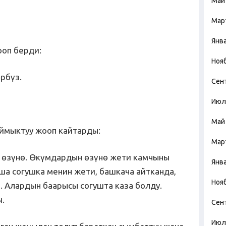
Май
Мар
Янв
ооп берди:
Ноя
рбүз.
Сен
Июл
Май
ймыктуу жооп кайтарды:
Мар
 өзүнө. Өкүмдардын өзүнө жети камчыны
Янв
ша согушка менин жети, башкача айтканда,
Ноя
. Алардын баарысы согушта каза болду.
.
Сен
Июл