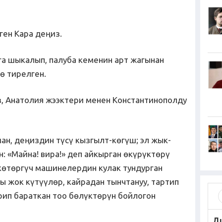
ген Кара деңиз.
а шыкалып, палуба кеменин арт жагынан
ө тирелген.
аз, Анатолия жээктери менен Константинополду
ман, деңиздин түсү кызгылт-көгүш; эл жык-
 «Майна! вира!» деп айкырган өкүрүктөрү
көтөргүч машинелердин кулак тундурган
ы жок күтүүлөр, кайрадан тынчтануу, тартип
рип бараткан тоо бөлүктөрүн бойлогон
Д