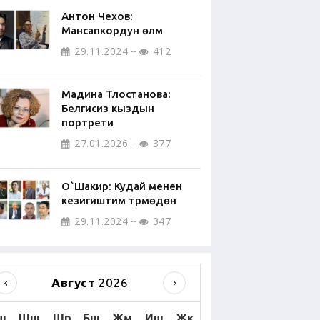
Антон Чехов:
Мансапкордун өлүмү
29.11.2024
412
Мадина Тлостанова:
Белгисиз кыздын
портрети
27.01.2026
377
О`Шакир: Кудай менен
кезигиштим түрмөдөн
29.11.2024
347
Август
2026
ш
Шш
Шр
Бш
Жм
Иш
Жк