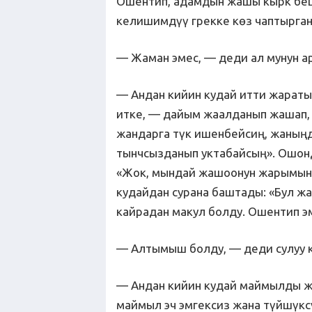
Ошентип, адамдын жашы кырк беш
келишимдүү грекке көз чаптырган 
— Жаман эмес, — деди ал мунун а
— Андан кийин кудай итти жаратып
итке, — дайым жаалданып жашап,
жандарга түк ишенбейсиң, жаныңд
тынчсызданып уктабайсың». Ошонд
«Жок, мындай жашоонун жарымын 
кудайдан сурана баштады: «Бул ж
кайрадан макул болду. Ошентип э
— Алтымыш болду, — деди сулуу 
— Андан кийин кудай маймылды жа
маймыл эч эмгексиз жана түйшүксү