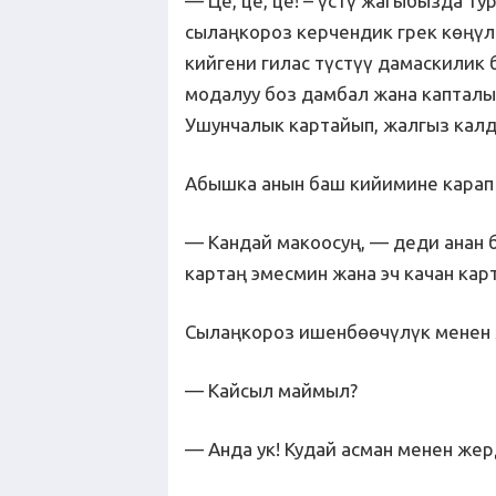
— Це, це, це! – үстү жагыбызда т
сылаңкороз керчендик грек көңүл
кийгени гилас түстүү дамаскилик 
модалуу боз дамбал жана капталы
Ушунчалык картайып, жалгыз калд
Абышка анын баш кийимине карап 
— Кандай макоосуң, — деди анан б
картаң эмесмин жана эч качан кар
Сылаңкороз ишенбөөчүлүк менен
— Кайсыл маймыл?
— Анда ук! Кудай асман менен жер