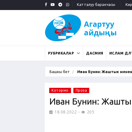
Катталуу баракчасы
Кирү
РУБРИКАЛАР
ДАСМИЯ
ИСЛАМ ДӨӨЛ
Башкы бет
Иван Бунин: Жаштык менен.
Котормо
Проза
Иван Бунин: Жашты
18.08.2022
205