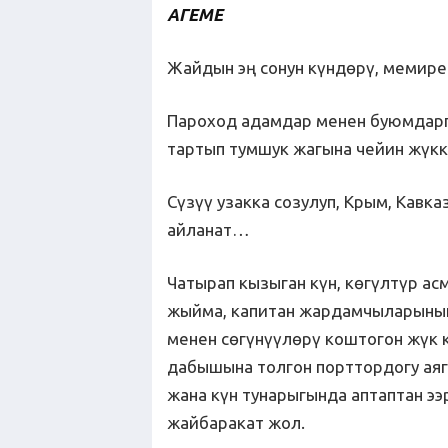
АҢГЕМЕ
Жайдын эң сонун күндөрү, мемире
Пароход адамдар менен буюмдарг
тартып тумшук жагына чейин жүкк
Сүзүү узакка созулуп, Крым, Кавк
айланат…
Чатырап кызыган күн, көгүлтүр ас
жыйма, капитан жардамчыларынын:
менен сөгүнүүлөрү коштогон жүк 
дабышына толгон порттордогу аяг
жана күн тунарыгында аптаптан ээ
жайбаракат жол.