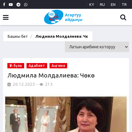
KY
RU
EN
TR
Башкы бет
Людмила Молдалиева: Чөкө
Үй-бүлө
Адабият
Аңгеме
Людмила Молдалиева: Чөкө
20.12.2023
213