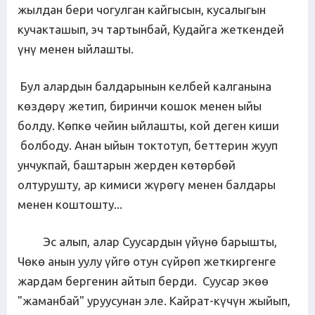
жылдан бери чогулган кайгысын, кусалыгын
кучакташып, эч тартынбай, Кудайга жеткендей
үнү менен ыйлашты.
Бул алардын балдарынын келбей калганына
көздөрү жетип, биринчи кошок менен ыйы
болду. Көпкө чейин ыйлашты, кой деген киши
болбоду. Анан ыйын токтотуп, беттерин жууп
унчукпай, баштарын жерден көтөрбөй
олтурушту, ар кимиси жүрөгү менен балдары
менен коштошту...
Эс алып, алар Суусардын үйүнө барышты,
Чөкө анын уулу үйгө отун сүйрөп жеткиргенге
жардам бергенин айтып берди. Суусар экөө
"жаманбай" уруусунан эле. Кайрат-күчүн жыйып,