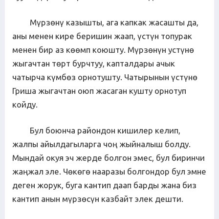
Мүрзөнү казышты, ага капкак жасашты да,
аны менен кире беришин жаап, үстүн топурак
менен бир аз көөмп коюшту. Мүрзөнүн устүнө
жыгачтан төрт бурчтуу, капталдары ачык
чатырча күмбөз орнотушту. Чатырынын үстүнө
Гриша жыгачтан оюп жасаган кушту орнотуп
койду.
Бул боюнча райондон кишилер келип,
жалпы айылдагыларга чоң жыйналыш болду.
Мындай окуя эч жерде болгон эмес, бул биринчи
жаңжал эле. Чөкөгө нааразы болгондор бул эмне
деген жорук, буга кантип даап барды жана биз
кантип анын мүрзөсүн казбайт элек дешти.