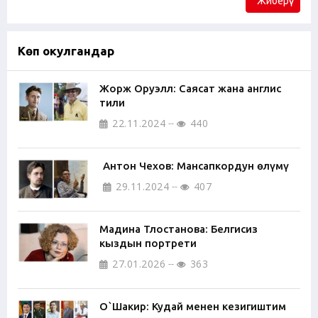
Жиберүү
Көп окулгандар
Жорж Оруэлл: Саясат жана англис
тили
22.11.2024
440
Антон Чехов: Мансапкордун өлүмү
29.11.2024
407
Мадина Тлостанова: Белгисиз
кыздын портрети
27.01.2026
363
О`Шакир: Кудай менен кезигиштим