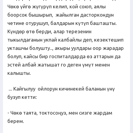
Чөкө үйгө жүгүрүп келип, кой союп, аялы
боорсок бышырып, жайылган дасторкондун
четине отурушуп, балдарын күтүп башташты.
Күндөр өтө берди, алар терезенин
тыкылдаганын укпай калбайлы деп, кезектешип
укташчы болушту.., акыры уулдары оор жарадар
болуп, кайсы бир госпиталдарда өз аттарын да
эстей албай жатышат го деген үмүт менен
калышты.
... Кайгылуу ойлорун кичинекей баланын үнү
бузуп кетти:
- Чөкө таята, токтосоңуз, мен сизге жардам
берем.