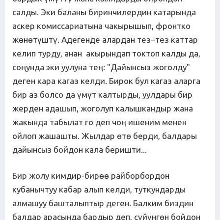
салды. Эки баланы биринчилердин катарында
аскер комиссариатына чакырышып, фронтко
жөнөтүштү. Адегенде алардан тез–тез каттар
келип турду, анан акырындап токтоп калды да,
соңунда эки уулуна тең: "Дайынсыз жоголду"
деген кара кагаз келди. Бирок бул кагаз аларга
бир аз болсо да үмүт калтырды, уулдары бир
жерден адашып, жоголуп калышкандыр жана
жакында табылат го деп чоң ишеним менен
ойлоп жашашты. Жылдар өтө берди, балдары
дайынсыз бойдон кала беришти...
Бир жолу кимдир-бирөө райборбордон
кубанычтуу кабар алып келди, туткундарды
алмашуу башталыптыр деген. Балким биздин
балдар арасында бардыр деп, сүйүнгөн бойдон