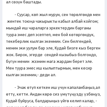
ал сөзүн баштады.
- Суусар, көп жыл мурун, сен төрөлгөндө мен
жентек тоюңа чакырыкты кабыл албай койгом;
мындай иш чараларга эркектердин барганы
туура эмес деп эсептеп, мен бой көтөргөндүк,
текеберлик кылган экенмин. Сен билгендей,
менин эки уулум бар эле, Кудай бизге кыз берген
жок. Бирок, эгерде сендей кызыбыз болгондо,
бүгүн менин жээним мага жардам берет эле.
Мен туура эмес иш кылыптырмын, мен кесир
кылган экенмин,- деди ал.
- Эчак өтүп кеткен иш үчүн капаланбаңыз,ал
өттү, кетти. Андан көрө сиз үмүтүңүздү үзбөңүз,
Кудай буйруса, балдарыңыз үйгө келип калар, -