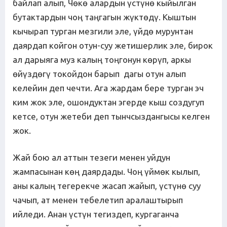
байлап алып, Чөкө алардын үстүнө кыйылган
бутактардын чоң таңгагын жүктөдү. Кыштын
кычырап турган мезгили эле, үйдө мурунтан
даярдап койгон отун-суу жетишерлик эле, бирок
ал дарыяга муз калың тоңгонун көрүп, аркы
өйүздөгү токойдон барып дагы отун алып
келейин деп чечти. Ага жардам бере турган эч
ким жок эле, ошондуктан эгерде кыш создугуп
кетсе, отун жетеби деп тынчсыздангысы келген
жок.
Жай бою ал аттын тезеги менен уйдун
жампасынан көң даярдады. Чоң үймөк кылып,
аны калың тегерекче жасап жайып, үстүнө суу
чачып, ат менен тебелетип аралаштырып
ийледи. Анан үстүн тегиздеп, кургаганча