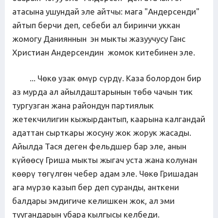
атасына ушундай эле айтчы: мага "Андерсенди"
айтып берчи деп, себеби ал биринчи уккан
жомогу Данияннын эн мыкты жазуучусу Ганс
Христиан Андерсендин жомок китебинен эле.
... Чөкө узак өмүр сүрдү. Каза болордон бир
аз мурда ал айылдаштарынын төбө чачын тик
тургузган жана райондун партиялык
жетекчилигин кыжырдантып, каарына калгандай
адаттан сырткары жосуну жок жорук жасады.
Айылда Тася деген фельдшер бар эле, анын
күйөөсү Гриша мыкты жыгач уста жана колунан
көөрү төгүлгөн чебер адам эле. Чөкө Гришадан
ага мүрзө казып бер деп суранды, анткени
балдары эмдигиче келишкен жок, ал эми
туугандарын убара кылгысы келбеди.