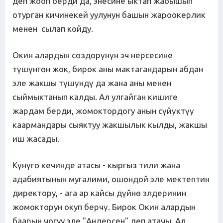
деп жооп берди да, энесине ыктап жабышып
отурган кичинекей уулунун башын жароокерлик
менен сылап койду.
Окин алардын сөздөрүнүн эч нерсесине
түшүнгөн жок, бирок аны мактагандарын абдан
эле жакшы түшүндү да жана аны менен
сыймыктанып калды. Ал улгайган кишиге
жардам берди, жомоктордогу анын сүйүктүү
каармандары сыяктуу жакшылык кылды, жакшы
иш жасады.
Күнүгө кечинде атасы - кыргыз тили жана
адабиятынын мугалими, ошондой эле мектептин
директору, - ага ар кайсы дүйнө элдеринин
жомокторун окуп берчү. Бирок Окин алардын
баарын чогуу эле "Андерсен" деп атачы. Ал