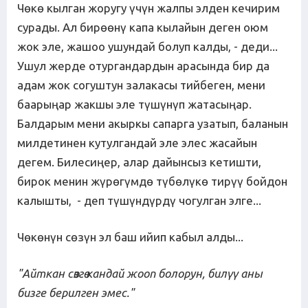
Чөкө кылган жоругу үчүн жалпы элден кечирим
сурады. Ал бирөөнү капа кылайын деген оюм
жок эле, жашоо ушундай болуп калды, - деди...
Ушул жерде отургандардын арасында бир да
адам жок согуштун залакасы тийбеген, мени
баарыңар жакшы эле түшүнүп жатасыңар.
Балдарым мени акыркы сапарга узатып, баланын
милдетинен кутулгандай эле элес жасайын
дегем. Билесиңер, алар дайынсыз кетишти,
бирок менин жүрөгүмдө түбөлүкө тирүү бойдон
калышты, - деп түшүндүрдү чогулган элге...
Чөкөнүн сөзүн эл баш ийип кабыл алды...
"Айткан сөзгө кандай жооп болорун, билүү аны
бизге берилген эмес."