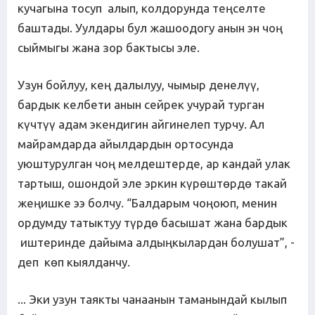
кучагына тосуп алып, колдорунда теңселте
баштады. Уулдары бул жашоодогу анын эн чоң
сыймыгы жана зор бактысы эле.
Узун бойлуу, кең далылуу, чымыр денелүү,
бардык келбети анын сейрек учурай турган
күчтүү адам экендигин айгинелеп турчу. Ал
майрамдарда айылдардын ортосунда
уюштурулган чоң мелдештерде, ар кандай улак
тартыш, ошондой эле эркин күрөштөрдө такай
жеңишке ээ болчу. “Балдарым чоңоюп, менин
ордумду татыктуу түрдө басышат жана бардык
иштеринде дайыма алдыңкылардан болушат”, -
деп көп кыялданчу.
... Эки узун таякты чанаанын таманындай кылып