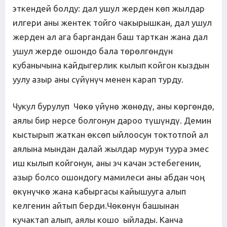
эткендей болду: дал ушул жерден көп жылдар
илгери аны жентек тойго чакырышкан, дал ушул
жерден ал ага баргандан баш тарткан жана дал
ушул жерде ошондо бала төрөлгөндүн
кубанычына кайдыгерлик кылып койгон кыздын
уулу азыр аны сүйүнүч менен карап турду.
Чукул бурулуп Чөкө үйүнө жөнөдү, аны көргөндө,
аялы бир нерсе болгонун дароо түшүндү. Демин
кыстырып жаткан өксөп ыйлоосун токтотпой ал
аялына мындан далай жылдар мурун туура эмес
иш кылып койгонун, аны эч качан эстебегенин,
азыр болсо ошондогу мамилеси аны абдан чоң
өкүнүчкө жана кабыргасы кайышууга алып
келгенин айтып берди.Чөкөнүн башынан
кучактап алып, аялы кошо ыйлады. Канча