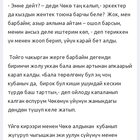
- Эмне дейт? – деди Чөкө таң калып,- эркектер
да кыздын жентек тоюна барчы беле? Жок, мен
барбайм; азыр аялыма айтам – ошол барсын,
менин ансыз деле иштерим көп, - деп териккен
үн менен жооп берип, үйүн карай бет алды.
Тойго чакырган жерге барбайм дегенди
биринчи жолу уккан бала анын артынан апкаарый
карап калды. «Бала төрөлгөнү бул эң чоң
кубаныч да, бирок бул киши ушундай кескин
түрдө баш тартты»,- деп ойлоду капаланып
калган өспүрүм Чөкөнүн үйүнүн жанындагы
дөңдөн түшүп келе жатып.
Үйгө кирээри менен Чөкө алдынан кубанып
жүгүрүп чыгышкан эки уулун сүйүнүч менен