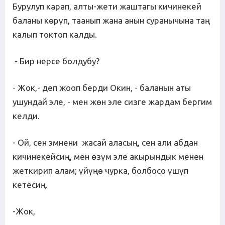
Бурулуп карап, алты-жети жаштагы кичинекей
баланы көрүп, таанып жана анын суранычына таң
калып токтоп калды.
- Бир нерсе болдубу?
- Жок,- деп жооп берди Окин, - баланын аты
ушундай эле, - мен жөн эле сизге жардам бергим
келди.
- Ой, сен эмнени жасай аласың, сен али абдан
кичинекейсиң, мен өзүм эле акырындык менен
жеткирип алам; үйүңө чурка, болбосо үшүп
кетесиң.
-Жок,