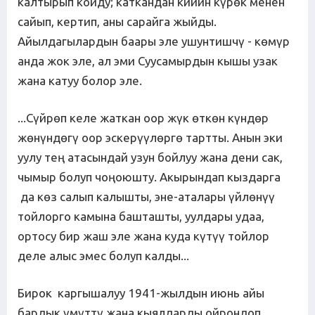
калтырып койду; каткандан кийин күрөк менен
сайып, кертип, аны сарайга жыйды.
Айылдагылардын баары эле ушунтишчү - көмүр
анда жок эле, ал эми Суусамырдын кышы узак
жана катуу болор эле.
...Сүйрөп келе жаткан оор жүк өткөн күндөр
жөнүндөгү оор эскерүүлөргө тартты. Анын эки
уулу тең атасындай узун бойлуу жана дени сак,
чымыр болуп чоңоюшту. Акырындап кыздарга
да көз салып калышты, эне-аталары үйлөнүү
тойлорго камына башташты, уулдары удаа,
ортосу бир жаш эле жана куда күтүү тойлор
деле алыс эмес болуп калды...
Бирок каргышалуу 1941-жылдын июнь айы
бардык үмүттү жана кыялдарды ойрондоп