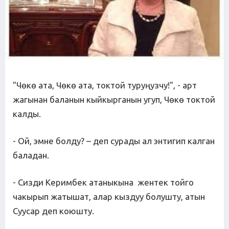
"Чөкө ата, Чөкө ата, токтой туруңузчу!", - арт
жагынан баланын кыйкырганын угуп, Чөкө токтой
калды.
- Ой, эмне болду? – деп сурады ал энтигип калган
баладан.
- Сизди Керимбек атаныкына жентек тойго
чакырып жатышат, алар кыздуу болушту, атын
Суусар деп коюшту.