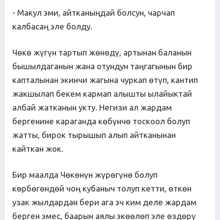
- Макул эми, айтканыңдай болсун, чарчап
калбасаң эле болду.
Чөкө жүгүн тартып жөнөдү, артынан баланын
бышылдаганын жана отундун таңгагынын бир
капталынан экинчи жагына чуркап өтүп, кантип
жакшылап бекем кармап алышты ылайыктай
албай жатканын укту. Негизи ал жардам
бергенине караганда көбүнчө тоскоол болуп
жатты, бирок тырышып алып айтканынан
кайткан жок.
Бир маалда Чөкөнүн жүрөгүнө болуп
көрбөгөндөй чоң кубаныч толуп кетти, өткөн
узак жылдардан бери ага эч ким деле жардам
берген эмес, баарын аялы экөөлөп эле өздөрү