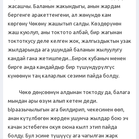
жасашчы. Баланын жакындыгы, анын жардам
бергенге аракеттенгени, ал жөнүндө кам
көргөнү Чөкөнү жашытып салды. Көздөрүнөн
жаш куюлуп, аны токтото албай, бир жагынан
токтоткусу деле келген жок, жалгыздыктын узак
жылдарында ага ушундай баланын жылуулугу
кандай гана жетишпеди...Бирок кубаныч менен
бирге анда кандайдыр бир түшүндүрүлгүс
күнөөнүн таң каларлык сезими пайда болду.
Чөкө дөңсөөнүн алдынан токтоду да, балага
мындан ары өзүм алып кетем деди.
Ыраазычылыгын ага билдирип, чекесинен өөп,
анан күтүлбөгөн жерден ушунча жылдар бою эч
качан эстебеген окуя оюна кылт этип пайда
болду. Бул эсине түшүүсү ага чагылган жарк