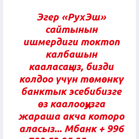
Эгер
«РухЭш»
сайтынын
ишмердиги токтоп
калбашын
кааласаңыз, бизди
колдоо үчүн төмөнкү
банктык эсебибизге
өз каалооңузга
жараша акча которо
аласыз... Мбанк + 996