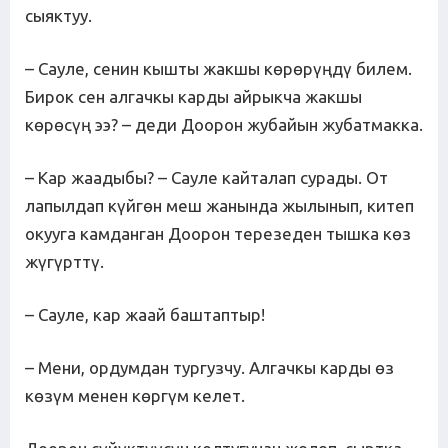
сыяктуу.
– Сауле, сенин кышты жакшы көрөрүңдү билем.
Бирок сен алгачкы карды айрыкча жакшы
көрөсүң ээ? – деди Доорон жубайын жубатмакка.
– Кар жаадыбы? – Сауле кайталап сурады. От
лапылдап күйгөн меш жанында жылынып, китеп
окууга камданган Доорон терезеден тышка көз
жүгүрттү.
– Сауле, кар жаай баштаптыр!
– Мени, ордумдан тургузчу. Алгачкы карды өз
көзүм менен көргүм келет.