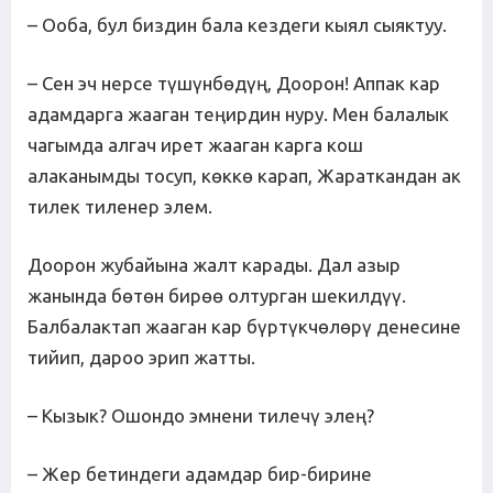
– Ооба, бул биздин бала кездеги кыял сыяктуу.
– Сен эч нерсе түшүнбөдүң, Доорон! Аппак кар
адамдарга жааган теңирдин нуру. Мен балалык
чагымда алгач ирет жааган карга кош
алаканымды тосуп, көккө карап, Жараткандан ак
тилек тиленер элем.
Доорон жубайына жалт карады. Дал азыр
жанында бөтөн бирөө олтурган шекилдүү.
Балбалактап жааган кар бүртүкчөлөрү денесине
тийип, дароо эрип жатты.
– Кызык? Ошондо эмнени тилечү элең?
– Жер бетиндеги адамдар бир-бирине