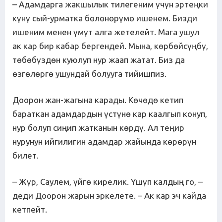
– Адамдарга жакшылык тилегеним үчүн эртеңки
күнү сый-урматка бөлөнөрүмө ишенем. Бизди
ишеним менен үмүт алга жетелейт. Мага ушул
ак кар бир кабар бергендей. Мына, көрбөйсүңбү,
төбөбүздөн куюлуп нур жаап жатат. Биз да
өзгөлөргө ушундай болууга тийишпиз.
Доорон жан-жагына карады. Көчөдө кетип
бараткан адамдардын үстүнө кар каалгып конуп,
нур болуп сиңип жатканын көрдү. Ал теңир
нурунун ийгилигин адамдар жайында көрөрүн
билет.
– Жүр, Саулем, үйгө кирелик. Үшүп калдың го, –
деди Доорон жарын эркелете. – Ак кар эч кайда
кетпейт.