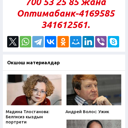
700 53 25 85 жана
Оптимабанк-4169585
341612561.
Окшош материалдар
Мадина Тлостанова:
Андрей Волос: Ужик
Белгисиз кыздын
портрети