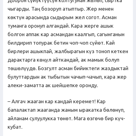
Доорон сүйүктүүсүн колтугунан жөлөп, сыртка
чыгарды. Таң бозоруп атыптыр. Жер менен
көктүн арасында сыдырым жел согот. Асман
туманга оронуп алгандай. Кара жерге ашык
болгон аппак кар асмандан каалгып, сагынганын
билдирип топурак бетин чоп-чоп сүйөт. Кай
бирлери ашыкпай, жалбырагын күз тоноп кеткен
дарактарга көңүл айткандай, ак мамык болуп
төшөлүүдө. Бозгулт асман бийиктеги жаздыктай
булуттардын ак тыбытын чачып-чачып, кара жер
алеки-заматта ак шейшепке оронду.
– Алгач жааган кар кандай керемет! Кар
бапалактап жааганда жаным ыракатка бөлөнүп,
айланам сулуулукка төнөт. Мага өзгөчө бир күч-
кубат.