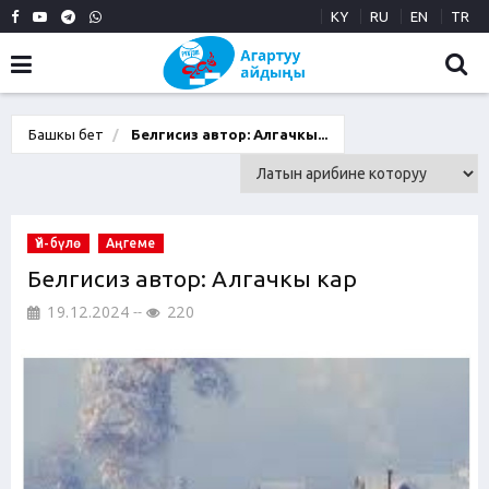
KY
RU
EN
TR
Башкы бет
Белгисиз автор: Алгачкы...
Үй-бүлө
Аңгеме
Белгисиз автор: Алгачкы кар
19.12.2024
220