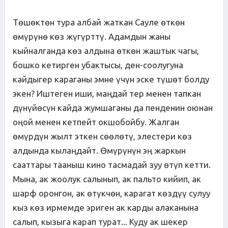
Төшөктөн тура албай жаткан Сауле өткөн
өмүрүнө көз жүгүрттү. Адамдын жаны
кыйналганда көз алдына өткөн жаштык чагы,
бошко кетирген убактысы, ден-соолугуна
кайдыгер караганы эмне үчүн эске түшөт болду
экен? Иштеген иши, маңдай тер менен тапкан
дүнүйөсүн кайда жумшаганы да пенденин оюнан
оңой менен кетпейт окшобойбу. Жалган
өмүрдүн жылт эткен сөөлөтү, элестери көз
алдында кылаңдайт. Өмүрүнүн эң жаркын
сааттары тааныш кино тасмадай зуу өтүп кетти.
Мына, ак жоолук салынып, ак пальто кийип, ак
шарф оронгон, ак өтүкчөн, карагат көздүү сулуу
кыз көз ирмемде эриген ак карды алаканына
салып, кызыга карап турат... Куду ак шекер