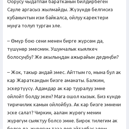
Оорусу чыдатпай баратканын билдирбеген
Сауле аргасыз жылмайды. Жүзүндө белгисиз
кубанычтын изи байкалса, ойлуу каректери
муңга толуп турган эле.
– Өмүр бою сени менен бирге жүрсөм да,
түшүнөр эмесмин. Ушунчалык кыялкеч
болосуңбу? Же акылыңдан ажырайын дедиңби?
– Жок, такыр андай эмес. Айттым го, мына бул ак
кар Жараткандын бизге аманаты. Балким,
эскертүүсү. Адамдар ак кар тууралуу эмне
ойлойт болду экен? Мага ошол кызык. Биз күндө
тиричилик камын ойлойбуз. Ак кар бизге эмнени
эске салат? Чиркин, аалам жүрөгү менин
жүрөгүм сыяктуу болсо эмне. Бирок тилегим ак
болсо да, жүрөгүм таза деп айталбас элем.