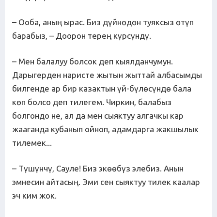
– Ооба, аның ырас. Биз дүйнөдөн туяксыз өтүп
барабыз, – Доорон терең күрсүндү.
– Мен балалуу болсок деп кыялданчумун.
Дарыгерден наристе жытын жыттай албасымды
билгенде ар бир казактын үй-бүлөсүндө бала
көп болсо деп тилегем. Чиркин, балабыз
болгондо не, ал да мен сыяктуу алгачкы кар
жааганда кубанып ойноп, адамдарга жакшылык
тилемек...
– Түшүнчү, Сауле! Биз экөөбүз элебиз. Анын
эмнесин айтасың. Эми сен сыяктуу тилек каалар
эч ким жок.