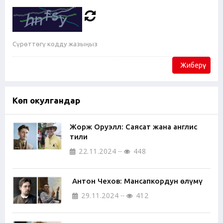
Жиберүү
Көп окулгандар
Жорж Оруэлл: Саясат жана англис
тили
22.11.2024
448
Антон Чехов: Мансапкордун өлүмү
29.11.2024
412