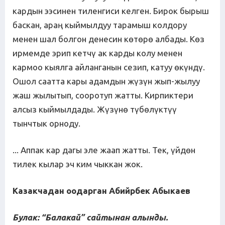
кардын ээсинен тиленгиси келген. Бирок бырыш
баскан, араң кыймылдуу тарамыш колдору
менен шал болгон денесин көтөрө албады. Көз
ирмемде эрип кетчү ак карды колу менен
кармоо кыялга айланганын сезип, катуу өкүндү.
Ошол саатта кары адамдын жүзүн жып-жылуу
жаш жылытып, сооротуп жатты. Кирпиктери
алсыз кыймылдады. Жүзүнө түбөлүктүү
тынчтык орноду.
... Аппак кар дагы эле жаап жатты. Тек, үйдөн
тилек кылар эч ким чыккан жок.
Казакчадан оодарган Абийрбек Абыкаев
Булак: “Балакай” сайтынан алынды.