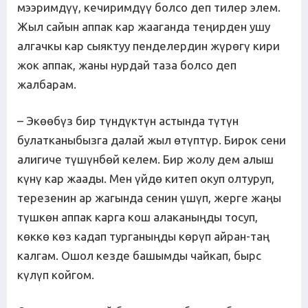
мээримдүү, кечиримдүү болсо деп тилер элем.
Жыл сайын аппак кар жааганда теңирден ушу
алгачкы кар сыяктуу пенделердин жүрөгү кири
жок аппак, жаны нурдай таза болсо деп
жалбарам.
– Экөөбүз бир түндүктүн астында түтүн
булатканыбызга далай жыл өтүптүр. Бирок сени
алигиче түшүнбөй келем. Бир жолу дем алыш
күнү кар жаады. Мен үйдө китеп окуп олтуруп,
терезенин ар жагында сенин үшүп, жерге жаңы
түшкөн аппак карга кош алаканыңды тосуп,
көккө көз кадап турганыңды көрүп айран-таң
калгам. Ошол кезде башымды чайкап, бырс
күлүп койгом.