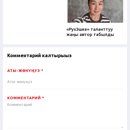
«РухЭшке» таланттуу
жаңы автор табылды
Комментарий калтырыңыз
АТЫ-ЖӨНҮҢҮЗ *
КОММЕНТАРИЙ *