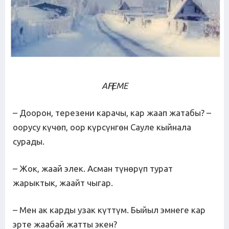
АҢГЕМЕ
– Доорон, терезени карачы, кар жаап жатабы? –
оорусу күчөп, оор күрсүнгөн Сауле кыйнала
сурады.
– Жок, жаай элек. Асман түнөрүп турат
жарыктык, жаайт чыгар.
– Мен ак карды узак күттүм. Быйыл эмнеге кар
эрте жаабай жатты экен?