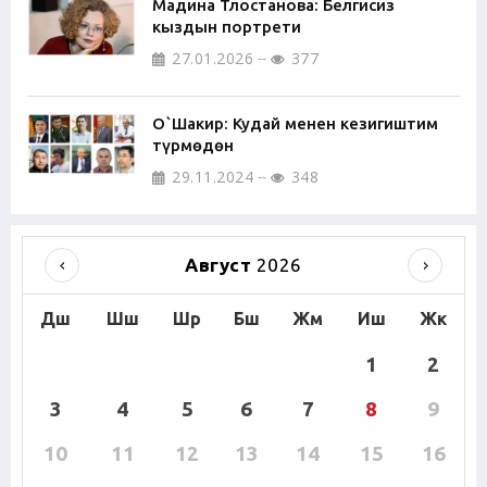
Мадина Тлостанова: Белгисиз
кыздын портрети
27.01.2026
377
О`Шакир: Кудай менен кезигиштим
түрмөдөн
29.11.2024
348
Август
2026
Дш
Шш
Шр
Бш
Жм
Иш
Жк
1
2
3
4
5
6
7
8
9
10
11
12
13
14
15
16