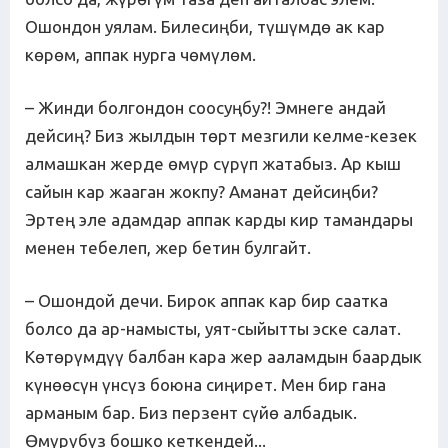
Ошондон уялам. Билесиңби, түшүмдө ак кар
көрөм, аппак нурга чөмүлөм.
– Жинди болгондон соосуңбу?! Эмнеге андай
дейсиң? Биз жылдын төрт мезгили келме-кезек
алмашкан жерде өмүр сүрүп жатабыз. Ар кыш
сайын кар жааган жокпу? Аманат дейсиңби?
Эртең эле адамдар аппак карды кир тамандары
менен тебелеп, жер бетин булгайт.
– Ошондой дечи. Бирок аппак кар бир саатка
болсо да ар-намысты, уят-сыйытты эске салат.
Көтөрүмдүү балбан кара жер ааламдын баардык
күнөөсүн үнсүз боюна сиңирет. Мен бир гана
арманым бар. Биз перзент сүйө албадык.
Өмүрүбүз бошко кеткендей...