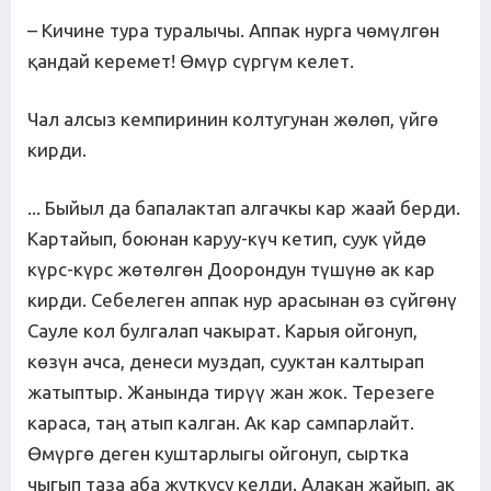
– Кичине тура туралычы. Аппак нурга чөмүлгөн
қандай керемет! Өмүр сүргүм келет.
Чал алсыз кемпиринин колтугунан жөлөп, үйгө
кирди.
... Быйыл да бапалактап алгачкы кар жаай берди.
Картайып, боюнан каруу-күч кетип, суук үйдө
күрс-күрс жөтөлгөн Доорондун түшүнө ак кар
кирди. Себелеген аппак нур арасынан өз сүйгөнү
Сауле кол булгалап чакырат. Карыя ойгонуп,
көзүн ачса, денеси муздап, сууктан калтырап
жатыптыр. Жанында тирүү жан жок. Терезеге
караса, таң атып калган. Ак кар сампарлайт.
Өмүргө деген куштарлыгы ойгонуп, сыртка
чыгып таза аба жуткусу келди. Алакан жайып, ак