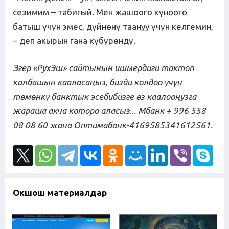
сезимим – табигый. Мен жашоого күнөөгө
батыш үчүн эмес, дүйнөнү таануу үчүн келгемин,
– деп акырын гана күбүрөндү.
Эгер «РухЭш» сайтынын ишмердиги токтоп
калбашын кааласаңыз, бизди колдоо үчүн
төмөнкү банктык эсебибизге өз каалооңузга
жараша акча которо аласыз... Мбанк + 996 558
08 08 60
жана Оптимабанк-4169585341612561.
Окшош материалдар