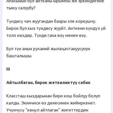
Апасынын бул айтканы ырымбы же эркиндигине
тыюу салуубу?
Түндөсү чач жуугандан баары эле коркушчу.
Бирок бул кыз түндөсү жууйт. Анткени күндүз үй
толо көздөр. Түндө гана өзү менен өзү.
Бул түн анын руханий жылаңачтануусунун
башталышы.
III
Айтылбаган, бирок жет
киликтүү
сабак
Классташ кыздарынан бири кош бойлуу болуп
калды. Экинчиси өз денесинен жийиркенет.
Үчүнчүсү "көңүл айтпаган" жигиттердин