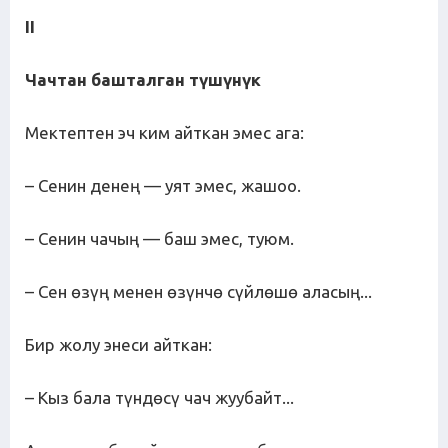
II
Чачтан башталган түшүнүк
Мектептен эч ким айткан эмес ага:
– Сенин денең — уят эмес, жашоо.
– Сенин чачың — баш эмес, туюм.
– Сен өзүң менен өзүнчө сүйлөшө аласың...
Бир жолу энеси айткан:
– Кыз бала түндөсү чач жуубайт...