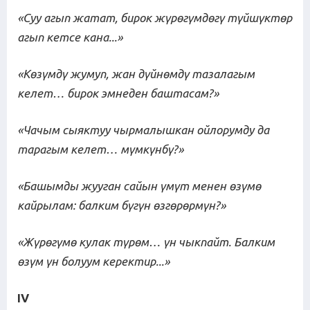
«Суу агып жатат, бирок жүрөгүмдөгү түйшүктөр
агып кетсе кана...»
«Көзүмдү жумуп, жан дүйнөмдү тазалагым
келет… бирок эмнеден баштасам?»
«Чачым сыяктуу чырмалышкан ойлорумду да
тарагым келет… мүмкүнбү?»
«Башымды жууган сайын үмүт менен өзүмө
кайрылам: балким бүгүн өзгөрөрмүн?»
«
Ж
үрөгүмө кулак түрөм… үн чыкпайт. Балким
өзүм
үн болуум керек
тир
...»
IV