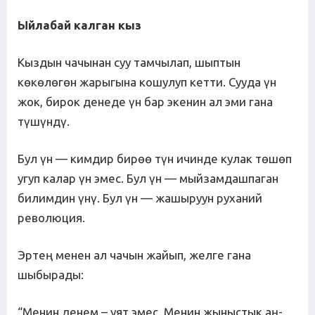
Ыйлабай калган кыз
Кыздын чачынан суу тамчылап, шыптын
көкөлөгөн жарыгына кошулуп кетти. Сууда үн
жок, бирок денеде үн бар экенин ал эми гана
түшүндү.
Бул үн — кимдир бирөө түн ичинде кулак төшөп
угуп калар үн эмес. Бул үн — мыйзамдашпаган
билимдин үнү. Бул үн — жашыруун руханий
революция.
Эртең менен ал чачын жайып, желге гана
шыбырады:
“Менин денем – уят эмес. Менин жыныстык аң-