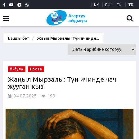
KY
RU
EN
TR
Башкы бет
Жаңыл Мырзалы: Түн ичинде...
Үй-бүлө
Проза
Жаңыл Мырзалы: Түн ичинде чач
жууган кыз
04.07.2025
199