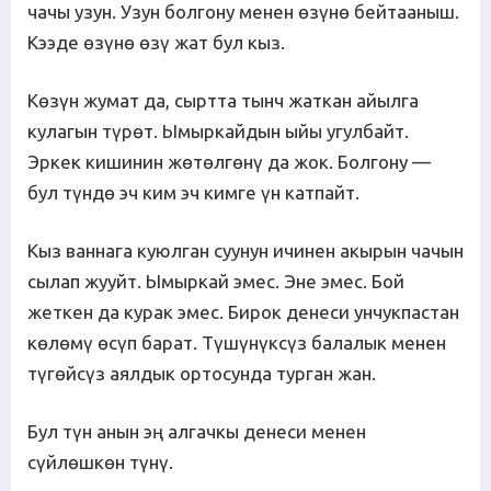
чачы узун. Узун болгону менен өзүнө бейтааныш.
Кээде өзүнө өзү жат бул кыз.
Көзүн жумат да, сыртта тынч жаткан айылга
кулагын түрөт. Ымыркайдын ыйы угулбайт.
Эркек кишинин жөтөлгөнү да жок. Болгону —
бул түндө эч ким эч кимге үн катпайт.
Кыз ваннага куюлган суунун ичинен акырын чачын
сылап жууйт. Ымыркай эмес. Эне эмес. Бой
жеткен да курак эмес. Бирок денеси унчукпастан
көлөмү өсүп барат. Түшүнүксүз балалык менен
түгөйсүз аялдык ортосунда турган жан.
Бул түн анын эң алгачкы денеси менен
сүйлөшкөн түнү.