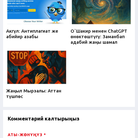
Акгүл: Антиплагиат же
О`Шакир менен ChatGPT
абийир азабы
өнөктөштүгү: Заманбап
адабий жаңы шамал
Жаңыл Мырзалы: Аттан
түшпөс
Комментарий калтырыңыз
АТЫ-ЖӨНҮҢҮЗ *