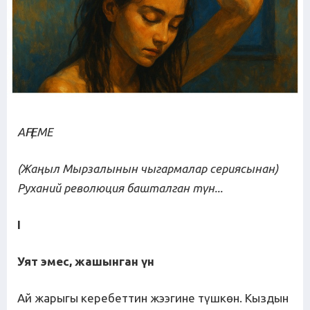
АҢГЕМЕ
(Жаңыл Мырзалынын чыгармалар сериясынан)
Руханий революция башталган түн...
I
Уят эмес, жашынган үн
Ай жарыгы керебеттин жээгине түшкөн. Кыздын