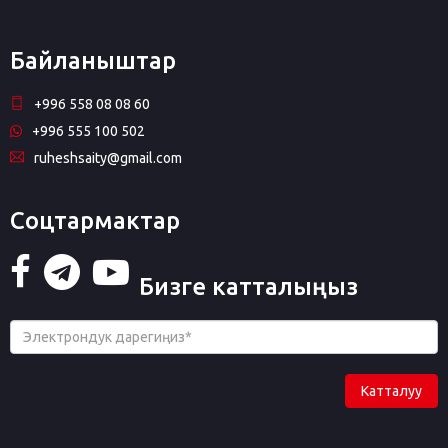
Байланыштар
+996 558 08 08 60
+996 555 100 502
ruheshsaity@gmail.com
Соцтармактар
Бизге катталыңыз
Катталуу