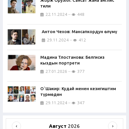
Жорж Оруэлл: Саясат жана англис
тили
22.11.2024
448
Антон Чехов: Мансапкордун өлүмү
29.11.2024
412
Мадина Тлостанова: Белгисиз
кыздын портрети
27.01.2026
377
О`Шакир: Кудай менен кезигиштим
түрмөдөн
29.11.2024
347
Август
2026