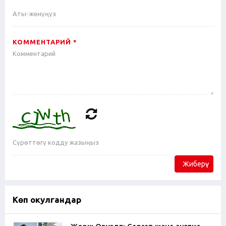
КОММЕНТАРИЙ *
Жиберүү
Көп окулгандар