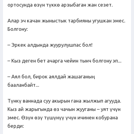
ортосунда өзүн түккө арзыбаган жан сезет.
Алар эч качан жыныстык тарбияны угушкан эмес.
Болгону:
– Эркек алдында жуурулушпас бол!
– Кыз деген бет ачарга чейин тынч болгону эп...
– Аял бол, бирок аялдай жашаганың
бааланбайт...
Түнкү ваннада суу акырын гана жылжып агууда.
Кыз ай жарыгында өз чачын жууганы – уят үчүн
эмес. Өзүн өзү түшүнүү үчүн ичинен кобурана
берди: