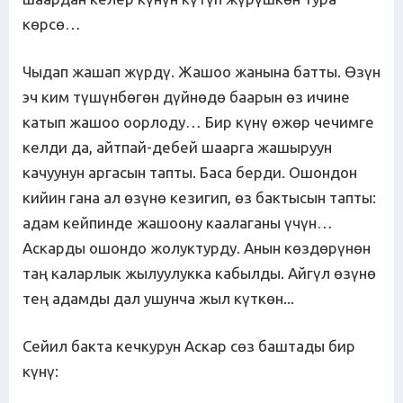
көрсө…
Чыдап жашап жүрдү. Жашоо жанына батты. Өзүн
эч ким түшүнбөгөн дүйнөдө баарын өз ичине
катып жашоо оорлоду… Бир күнү өжөр чечимге
келди да, айтпай-дебей шаарга жашыруун
качуунун аргасын тапты. Баса берди. Ошондон
кийин гана ал өзүнө кезигип, өз бактысын тапты:
адам кейпинде жашоону каалаганы үчүн…
Аскарды ошондо жолуктурду. Анын көздөрүнөн
таң каларлык жылуулукка кабылды. Айгүл өзүнө
тең адамды дал ушунча жыл күткөн...
Сейил бакта кечкурун Аскар сөз баштады бир
күнү: