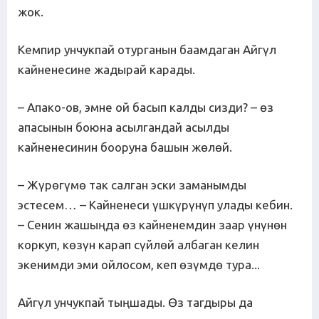
жок.
Кемпир унчукпай отурганын баамдаган Айгүл
кайненесине жадырай карады.
– Апако-ов, эмне ой басып калды сизди? – өз
апасынын боюна асылгандай асылды
кайненесинин бооруна башын жөлөй.
– Жүрөгүмө так салган эски заманымды
эстесем… – Кайненеси үшкүрүнүп улады кебин.
– Сенин жашыңда өз кайненемдин заар үнүнөн
коркуп, көзүн карап сүйлөй албаган келин
экенимди эми ойлосом, кеп өзүмдө тура...
Айгүл унчукпай тыңшады. Өз тагдыры да