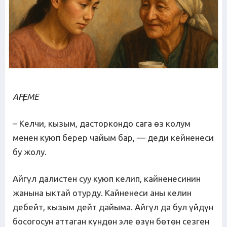
АҢГЕМЕ
– Келчи, кызым, дасторкондо сага өз колум
менен куюп берер чайым бар, — деди кейненеси
бу жолу.
Айгүл далистен суу куюп келип, кайненесинин
жанына ыктай отурду. Кайненеси аны келин
дебейт, кызым дейт дайыма. Айгүл да бул үйдүн
босогосун аттаган күндөн эле өзүн бөтөн сезген