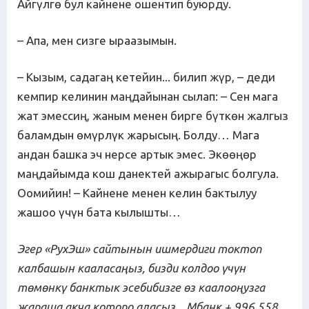
Айгүлгө бул кайнене ошентип буюрду.
– Апа, мен сизге ыраазымын.
– Кызым, садагаң кетейин... билип жүр, – деди
кемпир келинин маңдайынан сылап: – Сен мага
жат эмессиң, жаным менен бирге бүткөн жалгыз
баламдын өмүрлүк жарысың. Болду… Мага
андан башка эч нерсе артык эмес. Экөөңөр
маңдайымда кош данектей ажырагыс болгула.
Оомийин! – Кайнене менен келин бактылуу
жашоо үчүн бата кылышты…
Эгер «РухЭш» сайтынын ишмердиги токтоп
калбашын кааласаңыз, бизди колдоо үчүн
төмөнкү банктык эсебибизге өз каалооңузга
жараша акча которо аласыз... Мбанк + 996 558