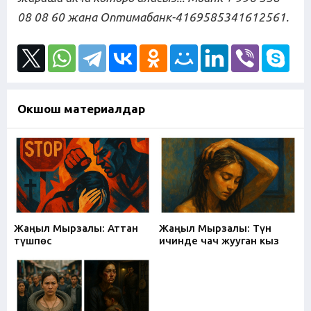
08 08 60
жана Оптимабанк-4169585341612561.
Окшош материалдар
Жаңыл Мырзалы: Аттан
Жаңыл Мырзалы: Түн
түшпөс
ичинде чач жууган кыз