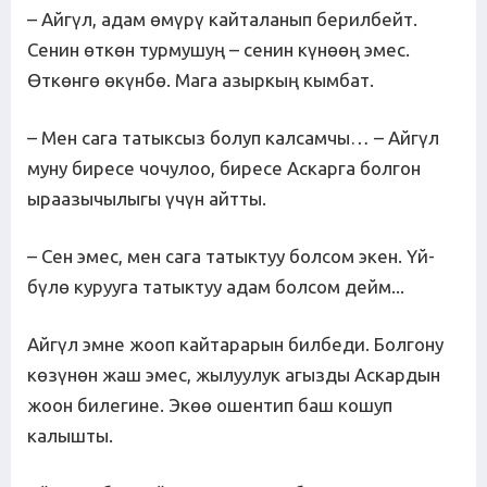
– Айгүл, адам өмүрү кайталанып берилбейт.
Сенин өткөн турмушуң – сенин күнөөң эмес.
Өткөнгө өкүнбө. Мага азыркың кымбат.
– Мен сага татыксыз болуп калсамчы… – Айгүл
муну биресе чочулоо, биресе Аскарга болгон
ыраазычылыгы үчүн айтты.
– Сен эмес, мен сага татыктуу болсом экен. Үй-
бүлө курууга татыктуу адам болсом дейм...
Айгүл эмне жооп кайтарарын билбеди. Болгону
көзүнөн жаш эмес, жылуулук агызды Аскардын
жоон билегине. Экөө ошентип баш кошуп
калышты.