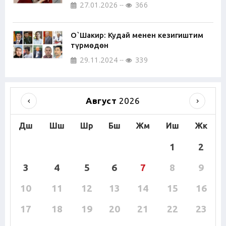
27.01.2026
366
О`Шакир: Кудай менен кезигиштим
түрмөдөн
29.11.2024
339
Август
2026
Дш
Шш
Шр
Бш
Жм
Иш
Жк
1
2
3
4
5
6
7
8
9
10
11
12
13
14
15
16
17
18
19
20
21
22
23