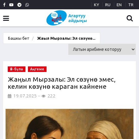
KY
RU
EN
TR
Башкы бет
Жаңыл Мырзалы: Эл сөзүнө...
Үй-бүлө
Аңгеме
Жаңыл Мырзалы: Эл сөзүнө эмес,
келин көзүнө караган кайнене
19.07.2025
222