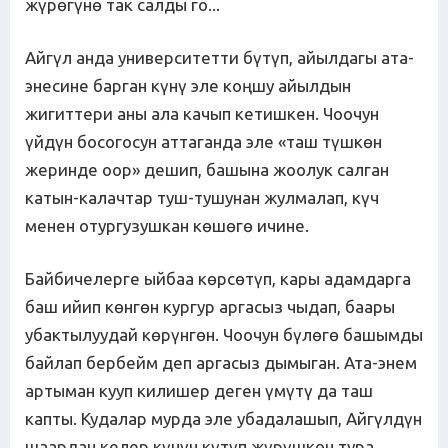
жүрөгүнө так салды го...
Айгүл анда университетти бүтүп, айылдагы ата-
энесине барган күнү эле коңшу айылдын
жигиттери аны ала качып кетишкен. Чоочун
үйдүн босогосун аттаганда эле «таш түшкөн
жеринде оор» дешип, башына жоолук салган
катын-калачтар туш-тушунан жулмалап, күч
менен отургузушкан көшөгө ичине.
Байбичелерге ыйбаа көрсөтүп, кары адамдарга
баш ийип көнгөн кургур аргасыз чыдап, баары
убактылуудай көрүнгөн. Чоочун бүлөгө башымды
байлап бербейм деп аргасыз дымыган. Ата-энем
артыман кууп килишер деген үмүтү да таш
капты. Кудалар мурда эле убадалашып, Айгүлдүн
шаардан келер күнүн күтүп жүрүшкөн тура