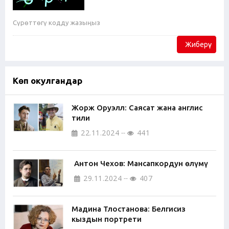
Жиберүү
Көп окулгандар
Жорж Оруэлл: Саясат жана англис
тили
22.11.2024
441
Антон Чехов: Мансапкордун өлүмү
29.11.2024
407
Мадина Тлостанова: Белгисиз
кыздын портрети