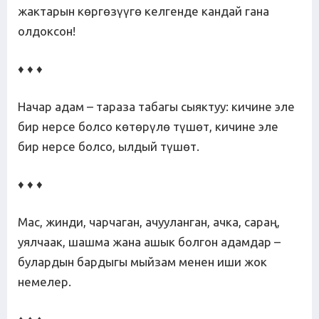
жактарын көргөзүүгө келгенде кандай гана
олдоксон!
♦ ♦ ♦
Начар адам – тараза табагы сыяктуу: кичине эле
бир нерсе болсо көтөрүлө түшөт, кичине эле
бир нерсе болсо, ылдый түшөт.
♦ ♦ ♦
Мас, жинди, чарчаган, ачууланган, ачка, сараң,
уялчаак, шашма жана ашык болгон адамдар –
булардын бардыгы мыйзам менен иши жок
немелер.