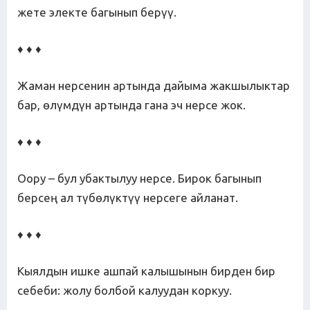
жете электе багынып берүү.
♦ ♦ ♦
Жаман нерсенин артында дайыма жакшылыктар
бар, өлүмдүн артында гана эч нерсе жок.
♦ ♦ ♦
Оору – бул убактылуу нерсе. Бирок багынып
берсең ал түбөлүктүү нерсеге айланат.
♦ ♦ ♦
Кыялдын ишке ашпай калышынын бирден бир
себеби: жолу болбой калуудан коркуу.