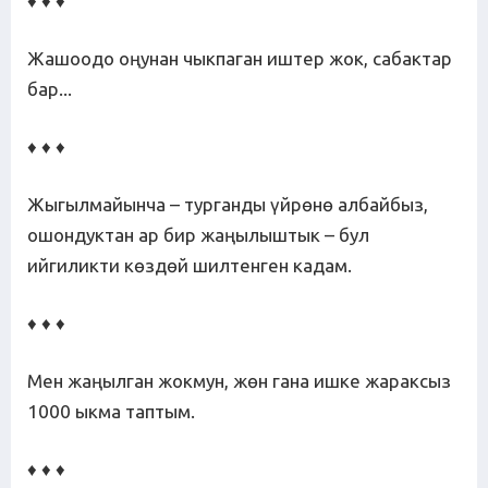
♦ ♦ ♦
Жашоодо оңунан чыкпаган иштер жок, сабактар
бар...
♦ ♦ ♦
Жыгылмайынча – турганды үйрөнө албайбыз,
ошондуктан ар бир жаңылыштык – бул
ийгиликти көздөй шилтенген кадам.
♦ ♦ ♦
Мен жаңылган жокмун, жөн гана ишке жараксыз
1000 ыкма таптым.
♦ ♦ ♦