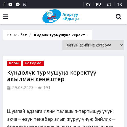
KY
RU
EN
TR
Башкы бет
Күндөлүк турмушуңа керектүү...
Коом
Котормо
Күндөлүк турмушуңа керектүү
акылман кеңештер
29.08.2023
191
Шумпай адамга илим талашып-тартышуу үчүн;
акча – өзүн текебер алып жүрүү үчүн; бийлик –
бирөөгө үстөмөндүк кылуу үчүн кызмат кылат.