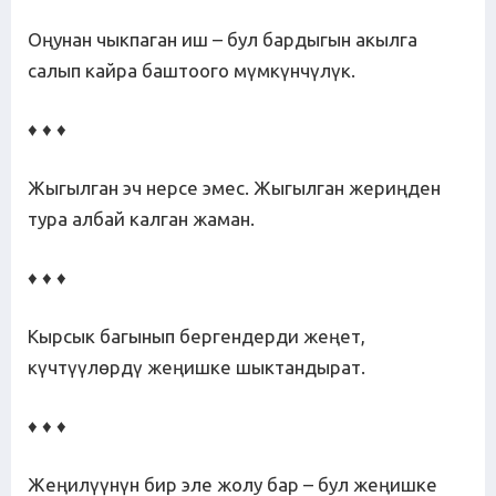
Оңунан чыкпаган иш – бул бардыгын акылга
салып кайра баштоого мүмкүнчүлүк.
♦ ♦ ♦
Жыгылган эч нерсе эмес. Жыгылган жериңден
тура албай калган жаман.
♦ ♦ ♦
Кырсык багынып бергендерди жеңет,
күчтүүлөрдү жеңишке шыктандырат.
♦ ♦ ♦
Жеңилүүнүн бир эле жолу бар – бул жеңишке