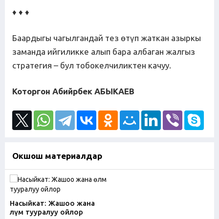
♦ ♦ ♦
Баардыгы чагылгандай тез өтүп жаткан азыркы
заманда ийгиликке алып бара албаган жалгыз
стратегия – бул тобокелчиликтен качуу.
Которгон Абийрбек АБЫКАЕВ
Окшош материалдар
Насыйкат: Жашоо жана
өлүм тууралуу ойлор