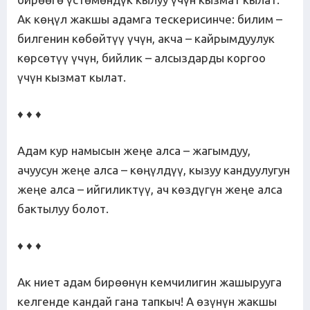
Ак көңүл жакшы адамга тескерисинче: билим –
билгенин көбөйтүү үчүн, акча – кайрымдуулук
көрсөтүү үчүн, бийлик – алсыздарды коргоо
үчүн кызмат кылат.
♦ ♦ ♦
Адам кур намысын жеңе алса – жагымдуу,
ачуусун жеңе алса – көңүлдүү, кызуу кандуулугун
жеңе алса – ийгиликтүү, ач көздүгүн жеңе алса
бактылуу болот.
♦ ♦ ♦
Ак ниет адам бирөөнүн кемчилигин жашырууга
келгенде кандай гана тапкыч! А өзүнүн жакшы