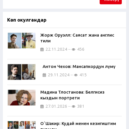
Көп окулгандар
Жорж Оруэлл: Саясат жана англис
тили
22.11.2024
456
Антон Чехов: Мансапкордун өлүмү
29.11.2024
415
Мадина Тлостанова: Белгисиз
кыздын портрети
27.01.2026
381
О`Шакир: Кудай менен кезигиштим