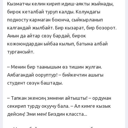
Кызматчы келин кирип идиш-аякты жыйнады,
бирок кеталбай туруп калды. Колундагы
подносту кармаган боюнча, сыйкырланып
калгандай жылбайт. Бир кызарат, бир бозорот.
Анын да айтар сөзү бардай, бирок
кожоюндардан ыйбаа кылып, батына албай
тургансыйт.
– Менин бир таанышым өз тишин жулган.
Аябагандай ооруптур! – бийкечтин ашыгы
студент сөзүн баштады.
– Тапкан экенсиң эмнени айтышты! – ордунан
секирип турду окуучу бала. – Ал кимге кызык
дейсиң! Эми мен! Биздин класста...