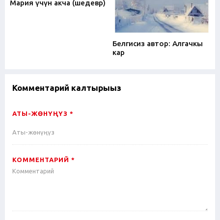
Мария үчүн акча (шедевр)
Белгисиз автор: Алгачкы
кар
Комментарий калтырыңыз
АТЫ-ЖӨНҮҢҮЗ *
КОММЕНТАРИЙ *