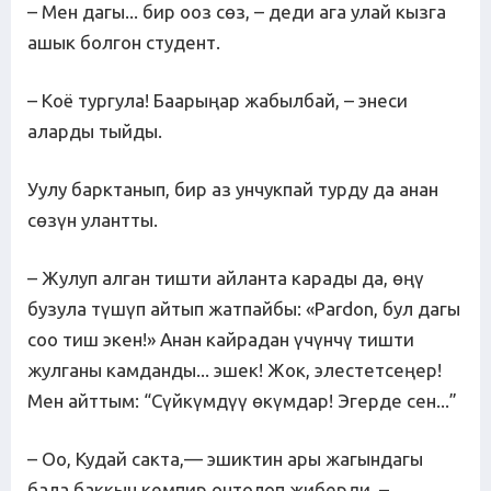
– Мен дагы... бир ооз сөз, – деди ага улай кызга
ашык болгон студент.
– Коё тургула! Баарыңар жабылбай, – энеси
аларды тыйды.
Уулу барктанып, бир аз унчукпай турду да анан
сөзүн улантты.
– Жулуп алган тишти айланта карады да, өңү
бузула түшүп айтып жатпайбы: «Pardon, бул дагы
соо тиш экен!» Анан кайрадан үчүнчү тишти
жулганы камданды... эшек! Жок, элестетсеңер!
Мен айттым: “Сүйкүмдүү өкүмдар! Эгерде сен...”
– Оо, Кудай сакта,— эшиктин ары жагындагы
бала баккыч кемпир онтолоп жиберди. –