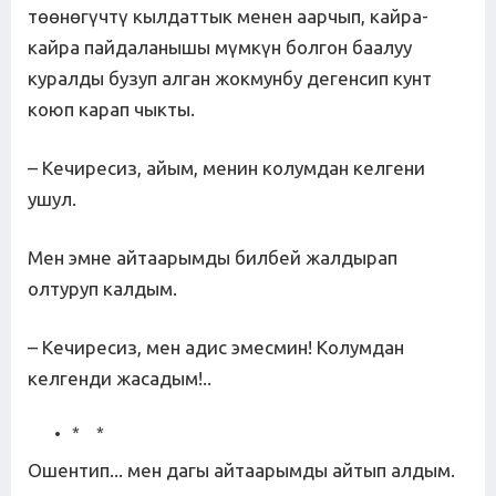
төөнөгүчтү кылдаттык менен аарчып, кайра-
кайра пайдаланышы мүмкүн болгон баалуу
куралды бузуп алган жокмунбу дегенсип кунт
коюп карап чыкты.
– Кечиресиз, айым, менин колумдан келгени
ушул.
Мен эмне айтаарымды билбей жалдырап
олтуруп калдым.
– Кечиресиз, мен адис эмесмин! Колумдан
келгенди жасадым!..
* *
Ошентип... мен дагы айтаарымды айтып алдым.