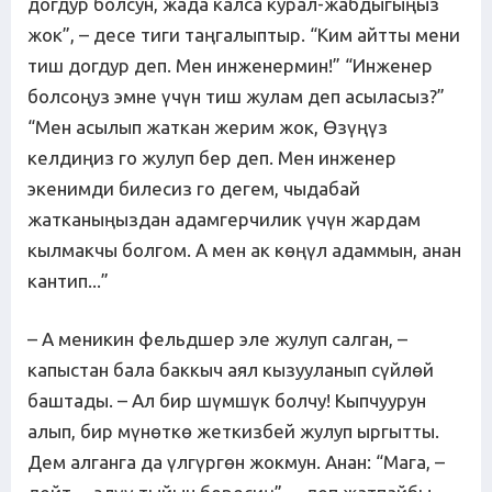
догдур болсун, жада калса курал-жабдыгыңыз
жок”, – десе тиги таңгалыптыр. “Ким айтты мени
тиш догдур деп. Мен инженермин!” “Инженер
болсоңуз эмне үчүн тиш жулам деп асыласыз?”
“Мен асылып жаткан жерим жок, Өзүңүз
келдиңиз го жулуп бер деп. Мен инженер
экенимди билесиз го дегем, чыдабай
жатканыңыздан адамгерчилик үчүн жардам
кылмакчы болгом. А мен ак көңүл адаммын, анан
кантип...”
– А меникин фельдшер эле жулуп салган, –
капыстан бала баккыч аял кызууланып сүйлөй
баштады. – Ал бир шүмшүк болчу! Кыпчуурун
алып, бир мүнөткө жеткизбей жулуп ыргытты.
Дем алганга да үлгүргөн жокмун. Анан: “Мага, –