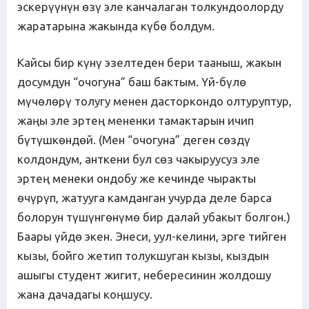
эскерүүнүн өзү эле канчалаган толкундоолорду
жаратарына жакында күбө болдум.
Кайсы бир күнү эзелтеден бери тааныш, жакын
досумдун “очогуна” баш бактым. Үй-бүлө
мүчөлөрү толугу менен дасторкондо олтуруптур,
жаңы эле эртең мененки тамактарын ичип
бүтүшкөндөй. (Мен “очогуна” деген сөздү
колдондум, анткени бул сөз чакыруусуз эле
эртең менеки ондобу же кечинде чыракты
өчүрүп, жатууга камданган учурда деле барса
болорун түшүнгөнүмө бир далай убакыт болгон.)
Баары үйдө экен. Энеси, уул-келини, эрге тийген
кызы, бойго жетип толукшуган кызы, кыздын
ашыгы студент жигит, небересинин жолдошу
жана дачадагы коңшусу.