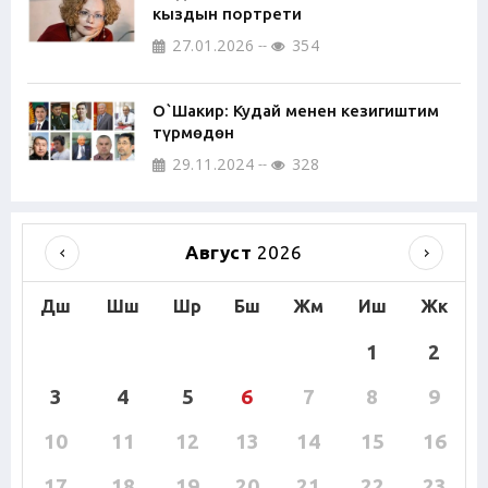
кыздын портрети
27.01.2026
354
О`Шакир: Кудай менен кезигиштим
түрмөдөн
29.11.2024
328
Август
2026
Дш
Шш
Шр
Бш
Жм
Иш
Жк
1
2
3
4
5
6
7
8
9
10
11
12
13
14
15
16
17
18
19
20
21
22
23