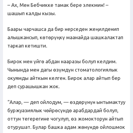
– Ах, Мен Бебчикке тамак бере элекмин! –
шашып калды кызы.
Баары чарчашса да бир нерседен жеңилденип
алышкансып, көтөрүңкү маанайда шашкалактап
таркап кетишти.
Бирок мен үйгө абдан нааразы болуп келдим.
Чынында мен дагы өзүмдүн стоматологиялык
окуямды айткым келген. Бирок алар айтып бер
деп сурашышкан жок.
“Алар, — деп ойлодум, — өздөрүнүн ынтымактуу
буржуазиялык чөйрөсүндө арабдардай болуп,
оттун тегерегине чогулуп, өз жомокторун айтып
отурушат. Булар башка адам жөнүндө ойлошмок