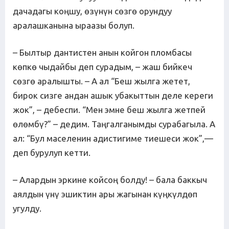
дачадагы коңшу, өзүнүн сөзгө орундуу
аралашканына ыраазы болуп.
– Былтыр дантистен анын койгон пломбасы
көпкө чыдайбы деп сурадым, – жаш бийкеч
сөзгө аралышты. – А ал “Беш жылга жетет,
бирок сизге андан ашык убакыттын деле кереги
жок”, – дебеспи. “Мен эмне беш жылга жетпей
өлөмбү?” – дедим. Таңгалганымды сурабагыла. А
ал: “Бул маселенин адистигиме тиешеси жок”,—
деп бурулуп кетти.
– Алардын эркине койсоң болду! – бала баккыч
аялдын үнү эшиктин ары жагынан күңкүлдөп
угулду.