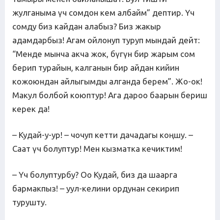
жулганыма үч сомдон кем албайм” дептир. Үч
сомду биз кайдан алабыз? Биз жакыр
адамдарбыз! Агам ойлонуп туруп мындай дейт:
“Менде мынча акча жок, бүгүн бир жарым сом
берип турайын, калганын бир айдан кийин
кожоюндан айлыгымды алганда берем”. Жо-ок!
Макул болбой коюптур! Ага дароо баарын бериш
керек да!
– Кудай-у-ур! – чочуп кетти дачадагы коңшу. –
Саат үч болуптур! Мен кызматка кечиктим!
– Үч болуптурбу? Оо Кудай, биз да шаарга
бармакпыз! – уул-келини ордунан секирип
турушту.