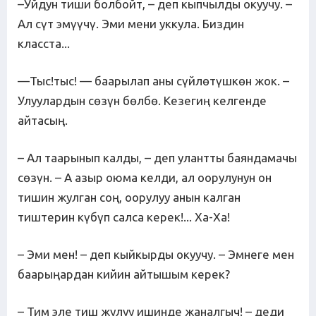
–Уйдун тиши болбойт, – деп кыпчылды окуучу. –
Ал сүт эмүүчү. Эми мени уккула. Биздин
класста...
—Тыс!тыс! — баарылап аны сүйлөтүшкөн жок. –
Улуулардын сөзүн бөлбө. Кезегиң келгенде
айтасың.
– Ал таарынып калды, – деп улантты баяндамачы
сөзүн. – А азыр оюма келди, ал оорулунун он
тишин жулган соң, оорулуу анын калган
тиштерин күбүп салса керек!... Ха-Ха!
– Эми мен! – деп кыйкырды окуучу. – Эмнеге мен
баарыңардан кийин айтышым керек?
– Тим эле тиш жулуу ишинде жаналгыч! – деди