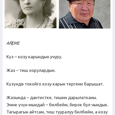
АҢГЕМЕ
Күз – козу карындын учуру.
Жаз – тиш оорулардын.
Күзүндө токойго козу карын тергени барышат.
Жазында – дантистке, тишин дарылатканы.
Эмне үчүн мындай – билбейм, бирок бул чындык.
Тагырагын айтсам, тиш тууралуу билбейм, а козу