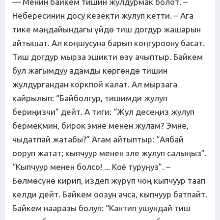
— Менин байкем тишин жулдурмак болот. –
Небересинин досу кезекти жулуп кетти. – Ага
тике маңдайындагы үйдө тиш догдур жашарын
айтышат. Ал коңшусуна барып коңгуроону басат.
Тиш догдур мырза эшикти өзү ачыптыр. Байкем
бул жагымдуу адамды көргөндө тишин
жулдургандан коркпой калат. Ал мырзага
кайрылып: “Байболгур, тишимди жулуп
бериңизчи” дейт. А тиги: “Жул десеңиз жулуп
бермекмин, бирок эмне менен жулам? Эмне,
чыдатпай жатабы?” Агам айтыптыр: “Аябай
ооруп жатат; кыпчуур менен эле жулуп салыңыз”.
“Кыпчуур менен болсо! ... Коё туруңуз”. –
Бөлмөсүнө кирип, издеп жүрүп чоң кыпчуур таап
келди дейт. Байкем оозун ачса, кыпчуур батпайт.
Байкем нааразы болуп: “Кантип ушундай тиш