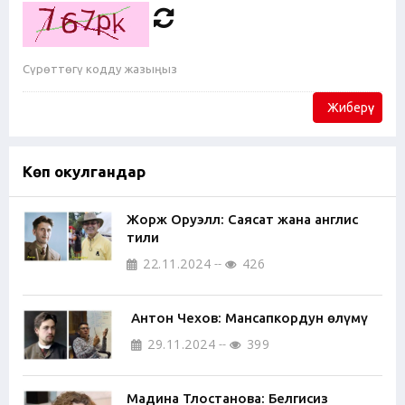
Жиберүү
Көп окулгандар
Жорж Оруэлл: Саясат жана англис
тили
22.11.2024
426
Антон Чехов: Мансапкордун өлүмү
29.11.2024
399
Мадина Тлостанова: Белгисиз