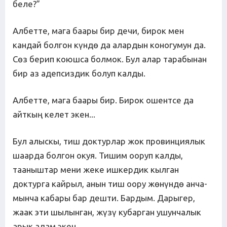
беле?”
Албетте, мага баары бир дечи, бирок мен
кандай болгон күндө да алардын коногумун да.
Сөз берип коюшса болмок. Бул алар тарабынан
бир аз адепсиздик болуп калды.
Албетте, мага баары бир. Бирок ошентсе да
айткың келет экен...
Бул алыскы, тиш доктурлар жок провинциялык
шаарда болгон окуя. Тишим ооруп калды,
тааныштар мени жеке ишкердик кылган
доктурга кайрыл, анын тиш оору жөнүндө анча-
мынча кабары бар дешти. Бардым. Дарыгер,
жаак эти шылынган, жүзү кубарган ушунчалык
арык адам экен.