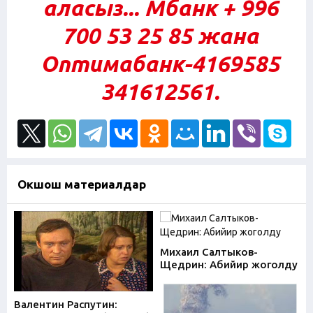
аласыз... Мбанк + 996
700 53 25 85 жана
Оптимабанк-4169585
341612561.
Окшош материалдар
Михаил Салтыков-
Щедрин: Абийир жоголду
Валентин Распутин: