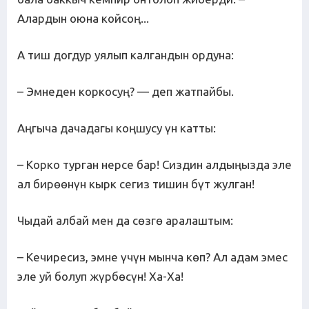
Алардын оюна койсоң...
А тиш догдур уялып калгандын ордуна:
– Эмнеден коркосуң? — деп жатпайбы.
Аңгыча дачадагы коңшусу үн катты:
– Корко турган нерсе бар! Сиздин алдыңызда эле
ал бирөөнүн кырк сегиз тишин бүт жулган!
Чыдай албай мен да сөзгө аралаштым:
– Кечиресиз, эмне үчүн мынча көп? Ал адам эмес
эле уй болуп жүрбөсүн! Ха-Ха!