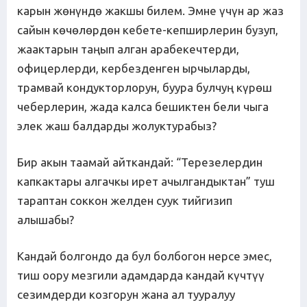
карын жөнүндө жакшы билем. Эмне үчүн ар жаз
сайын көчөлөрдөн кебете-кепширлерин бузуп,
жаактарын таңып алган арабекечтерди,
офицерлерди, кербезденген ырчыларды,
трамвай кондукторлорун, буура булчуң күрөш
чеберлерин, жада калса бешиктен бели чыга
элек жаш балдарды жолуктурабыз?
Бир акын таамай айткандай: “Терезелердин
капкактары алгачкы ирет ачылгандыктан” туш
тараптан соккон желден суук тийгизип
алышабы?
Кандай болгондо да бул болбогон нерсе эмес,
тиш оору мезгили адамдарда кандай күчтүү
сезимдерди козгорун жана ал тууралуу