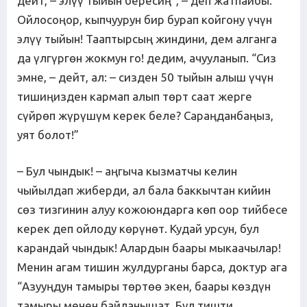
дейт, – элүү тыйын бересиң”, – деп жатпайбы.
Ойлосоңор, кыпчуурун бир бурап койгону үчүн
элүү тыйын! Тааптырсың жиндини, дем алганга
да үлгүргөн жокмун го! дедим, ачууланып. “Сиз
эмне, – дейт, ал: – сизден 50 тыйын алыш үчүн
тишиңизден кармап алып төрт саат жерге
сүйрөп жүрүшүм керек беле? Сараңданбаңыз,
уят болот!”
– Бул чындык! – аңгыча кызматчы келин
чыйылдап жиберди, ал бала баккычтан кийин
сөз тизгинин алуу кожоюндарга көп оор тийбесе
керек деп ойлоду көрүнөт. Кудай урсун, бул
карандай чындык! Алардын баары мыкаачылар!
Менин агам тишин жулдурганы барса, доктур ага
“Азууңдун тамыры төртөө экен, баары көздүн
тамыры менен байланышат. Бул тишти