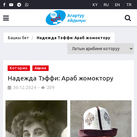
KY
RU
EN
TR
Башкы бет
Надежда Тэффи: Араб жомоктору
Котормо
Аңгеме
Надежда Тэффи: Араб жомоктору
30.12.2024
209