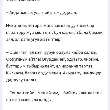
– Анда эмесе, улантайын, – деди ал.
Ички эшиктин ары жагынан кылдуу калы бар
кара тору жүз кылтыят: бул карыган бала баккыч
аял, ал дагы угуп жатыптыр.
– Ошентип, ал кыпчуурун оозума кайра салды.
Ооруганын айтпа! Өгүздөй өкүрдүм го, чиркин,
буттарым тыбырчылайт, ал чиренип тартат.
Кыскасы, баары орду менен. Акыры түшүндүңөр
да, жулуп алды...
– Сенден кийин мен айтам, – бийкеч капилеттен
ортого кыпчыла калды.