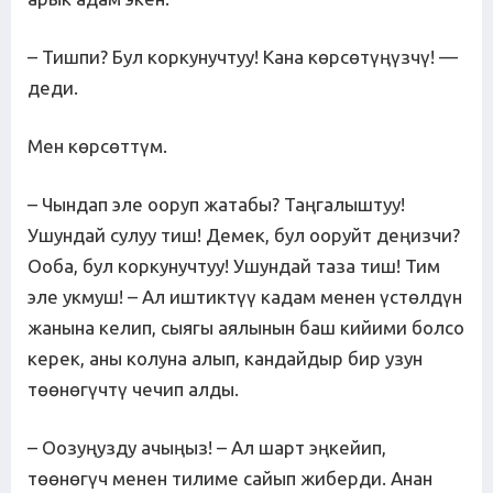
– Тишпи? Бул коркунучтуу! Кана көрсөтүңүзчү! —
деди.
Мен көрсөттүм.
– Чындап эле ооруп жатабы? Таңгалыштуу!
Ушундай сулуу тиш! Демек, бул ооруйт деңизчи?
Ооба, бул коркунучтуу! Ушундай таза тиш! Тим
эле укмуш! – Ал иштиктүү кадам менен үстөлдүн
жанына келип, сыягы аялынын баш кийими болсо
керек, аны колуна алып, кандайдыр бир узун
төөнөгүчтү чечип алды.
– Оозуңузду ачыңыз! – Ал шарт эңкейип,
төөнөгүч менен тилиме сайып жиберди. Анан