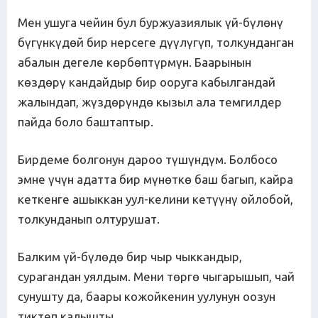
Мен ушуга чейин бул буржуазиялык үй-бүлөнү
бүгүнкүдөй бир нерсеге дүүлүгүп, толкунданган
абалын дегеле көрбөптүрмүн. Баарынын
көздөрү кандайдыр бир ооруга кабылгандай
жалындап, жүздөрүндө кызыл ала темгилдер
пайда боло баштаптыр.
Бирдеме болгонун дароо түшүндүм. Болбосо
эмне үчүн адатта бир мүнөткө баш багып, кайра
кеткенге ашыккан уул-келини кетүүнү ойлобой,
толкунданып олтурушат.
Балким үй-бүлөдө бир чыр чыккандыр,
сурагандан уялдым. Мени төргө чыгарышып, чай
сунушту да, баары кожойкенин уулунун оозун
тиктеп калышты.