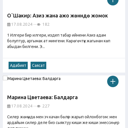
О`Шакир: Азиз жана ажо жөнүндө жомок
17.08.2024
182
1 Илгери бир илгери, издеп табар ийнени Азиз адам
болуптур, аргымак ат мингени. Көрөгөчтүк жагынан көп
абыдан билгени. Э...
Адабият
Саясат
Марина Цветаева: Балдарга
17.08.2024
227
Силер жөнүндө мен эч качан бөлүп-жарып ойлонбогом: мен
ардайым силер деле биз сыяктуу киши же киши эмессиңер