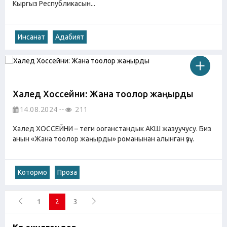
Кыргыз Республикасын...
Инсанат
Адабият
Халед Хоссейни: Жана тоолор жаңырды
14.08.2024
211
Халед ХОССЕЙНИ – теги ооганстандык АКШ жазуучусу. Биз
анын «Жана тоолор жаңырды» романынан алынган үзү...
Котормо
Проза
1
2
3