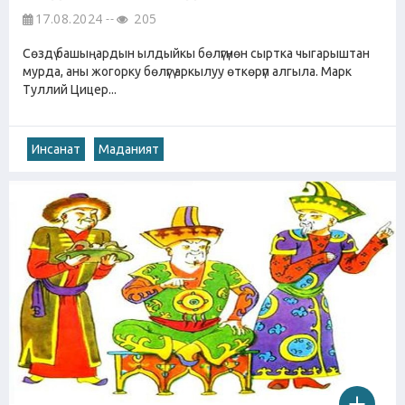
17.08.2024
205
Сөздү башыңардын ылдыйкы бөлүгүнөн сыртка чыгарыштан
мурда, аны жогорку бөлүгү аркылуу өткөрүп алгыла. Марк
Туллий Цицер...
Инсанат
Маданият