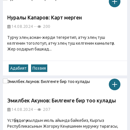
Нуралы Капаров: Карт мерген
14.08.2024
200
Турчу элең асман-жерди тегеретип, атчу элең туш
келгенин тоголотуп, атчу элең туш келгенин көмөлөтүп.
Жер оодарып башкад...
Адабият
Поэзия
Эмилбек Акунов: Билгенге бир тоо кулады
14.08.2024
207
Үстүбүздѳгү жылдын июль айында байкебиз, Кыргыз
Республикасынын Жогорку Кеңешинин мурунку төрагасы,