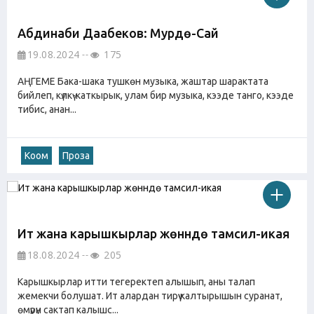
Абдинаби Даабеков: Мурдө-Сай
19.08.2024
175
АҢГЕМЕ Бака-шака тушкөн музыка, жаштар шарактата
бийлеп, күлкү-каткырык, улам бир музыка, кээде танго, кээде
тибис, анан...
Коом
Проза
Ит жана карышкырлар жөнүндө тамсил-икая
18.08.2024
205
Карышкырлар итти тегеректеп алышып, аны талап
жемекчи болушат. Ит алардан тирүү калтырышын суранат,
өмүрүн сактап калышс...