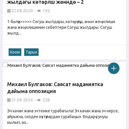
жылдагы көтөрүлүшү жөнүндө – 2
22.08.2024
192
1-бөлүк>>>>> Согуш жылдары, көтөрүлүш, анын жеңилиши
жана жеңилишинин себептери Согуш жылдары. Согуш
жылд...
Коом
Тарых
Михаил Булгаков: Саясат маданиятка
дайыма оппозиция
21.08.2024
228
Эч качан жана эчтемке сурабагыла! Эч качан жана эч нерсе,
айрыкча, сизден күчтүүлөрдөн сурабаңыз. Өздөрү сунуш
кылып, өз...