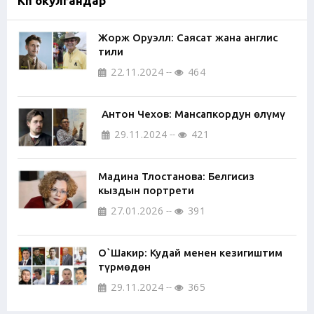
Көп окулгандар
Жорж Оруэлл: Саясат жана англис
тили
22.11.2024
464
Антон Чехов: Мансапкордун өлүмү
29.11.2024
421
Мадина Тлостанова: Белгисиз
кыздын портрети
27.01.2026
391
О`Шакир: Кудай менен кезигиштим
түрмөдөн
29.11.2024
365