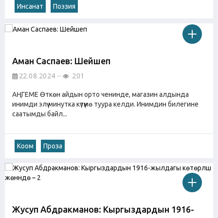
Инсанат
Поэзия
Аман Саспаев: Шейшеп
22.08.2024
201
АҢГЕМЕ Өткөн айдын орто ченинде, магазин алдында
инимди элүү минутка күтүүмө туура келди. Инимдин билегине
саатымды байл...
Коом
Проза
Жусуп Абдракманов: Кыргыздардын 1916-