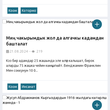
Коом
Котормо
Миң чакырымдык жол да алгачкы кадамдан
башталат
21.08.2024
219
Кээ бир адамдар 25 жашында эле өлүп калышат, бирок
аларды 75 жашка чейин көмүшпөйт. Бенджамин Франклин
Мен соккунун 10 0...
Коом
Инсанат