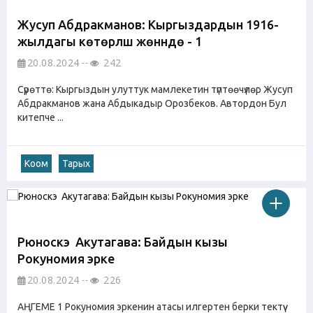
Жусуп Абдракманов: Кыргыздардын 1916-
жылдагы көтөрүлүшү жөнүндө - 1
20.08.2024
242
Сүрөттө: Кыргыздын улуттук мамлекетин түптөөчүлөр Жусуп
Абдракманов жана Абдыкадыр Орозбеков. Автордон Бул
китепче ...
Коом
Тарых
Рюноскэ Акутагава: Байдын кызы
Рокуномия эрке
20.08.2024
226
АҢГЕМЕ 1 Рокуномия эркенин атасы илгертен берки тектүү