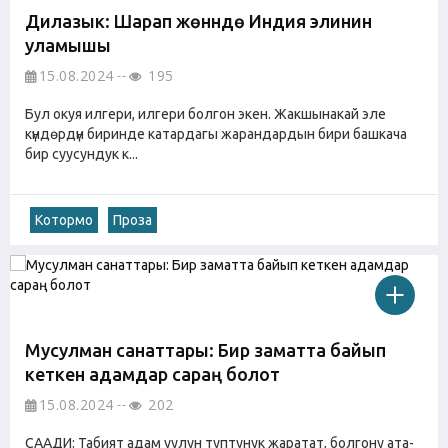
Дилазык: Шарап жөнүндө Индия элинин
уламышы
15.08.2024
195
Бул окуя илгери, илгери болгон экен. Жакшынакай эле
күндөрдүн биринде катардагы жарандардын бири башкача
бир суусундук к...
Котормо
Проза
Мусулман санаттары: Бир заматта байып
кеткен адамдар сараң болот
15.08.2024
202
СААДИ: Табият адам уулун туптунук жаратат, болгону ата-