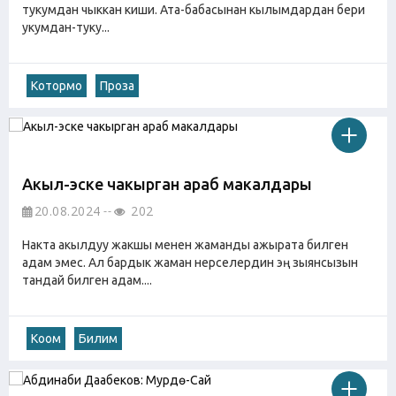
тукумдан чыккан киши. Ата-бабасынан кылымдардан бери
укумдан-туку...
Котормо
Проза
Акыл-эске чакырган араб макалдары
20.08.2024
202
Накта акылдуу жакшы менен жаманды ажырата билген
адам эмес. Ал бардык жаман нерселердин эң зыянсызын
тандай билген адам....
Коом
Билим