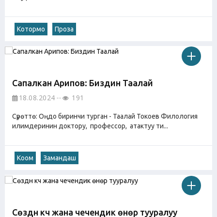
Котормо
Проза
Сапалкан Арипов: Биздин Таалай
18.08.2024
191
Сүрөттө: Оңдо биринчи турган - Таалай Токоев Филология
илимдеринин доктору, профессор, атактуу ти...
Коом
Замандаш
Сөздүн күчү жана чечендик өнөр тууралуу