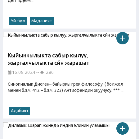
деп түшүнөм...
Үй-бүлө
Маданият
Кыйынчылыкта сабыр кылуу,
жыргалчылыкта сүйүнүү жарашат
16.08.2024
286
Синопиялык Диоген– байыркы грек философу, ( болжол
менен б.з.ч. 412 – б.з.ч. 323) Антисфендин окуучусу. *** ...
Адабият