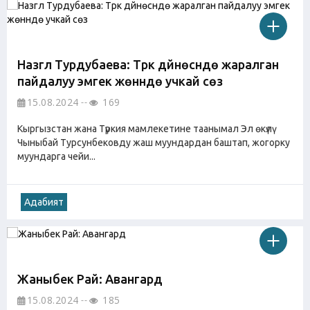
Назгүл Турдубаева: Түрк дүйнөсүндө жаралган
пайдалуу эмгек жөнүндө учкай сөз
15.08.2024
169
Кыргызстан жана Түркия мамлекетине таанымал Эл өкүлү
Чыныбай Турсунбековду жаш муундардан баштап, жогорку
муундарга чейи...
Адабият
Жаныбек Рай: Авангард
15.08.2024
185