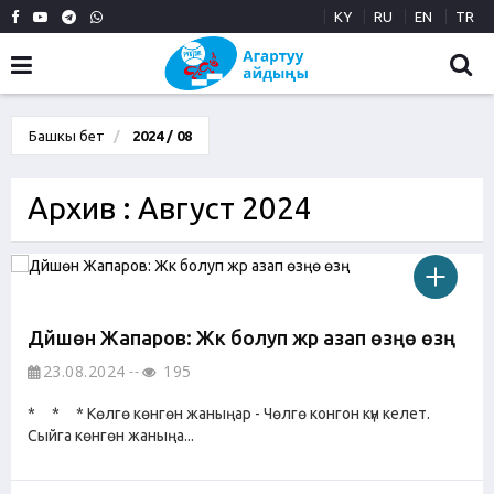
KY
RU
EN
TR
Башкы бет
2024 / 08
Архив : Август 2024
Дүйшөн Жапаров: Жүк болуп жүрүү азап өзүңө өзүң
23.08.2024
195
* * * Көлгө көнгөн жаныңар - Чөлгө конгон күн келет.
Сыйга көнгөн жаныңа...