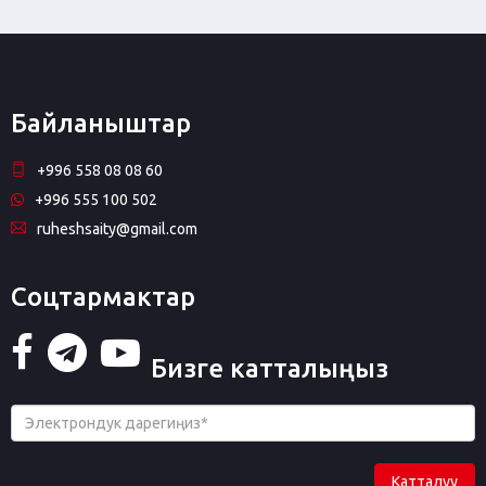
Байланыштар
+996 558 08 08 60
+996 555 100 502
ruheshsaity@gmail.com
Соцтармактар
Бизге катталыңыз
Катталуу