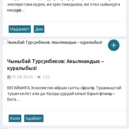
энелери гана иудея, же христиандыкка, же отко сыйынууга
көндүрүп ...
Маданият
Дин
Чыныбай Турсунбеков: Акылмандык –
куралыбыз!
15.08.2024
232
БЕГАЙЫМГА Эскиликтин айрым салты сүйрөлүп, Тушамыштай
тушап келет али да. Кызды уурдай качып барып үйлөнүш –
Бата ...
Коом
Адабият